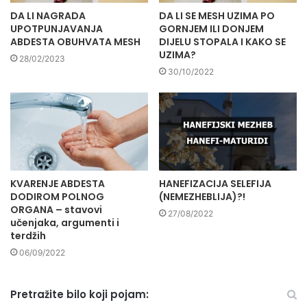
DA LI NAGRADA
DA LI SE MESH UZIMA PO
UPOTPUNJAVANJA
GORNJEM ILI DONJEM
ABDESTA OBUHVATA MESH
DIJELU STOPALA I KAKO SE
UZIMA?
28/02/2023
30/10/2022
KVARENJE ABDESTA
HANEFIZACIJA SELEFIJA
DODIROM POLNOG
(NEMEZHEBLIJA)?!
ORGANA – stavovi
27/08/2022
učenjaka, argumenti i
terdžih
06/09/2022
Pretražite bilo koji pojam: