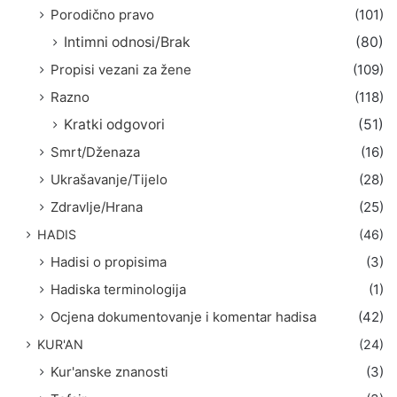
Porodično pravo
(101)
Intimni odnosi/Brak
(80)
Propisi vezani za žene
(109)
Razno
(118)
Kratki odgovori
(51)
Smrt/Dženaza
(16)
Ukrašavanje/Tijelo
(28)
Zdravlje/Hrana
(25)
HADIS
(46)
Hadisi o propisima
(3)
Hadiska terminologija
(1)
Ocjena dokumentovanje i komentar hadisa
(42)
KUR'AN
(24)
Kur'anske znanosti
(3)