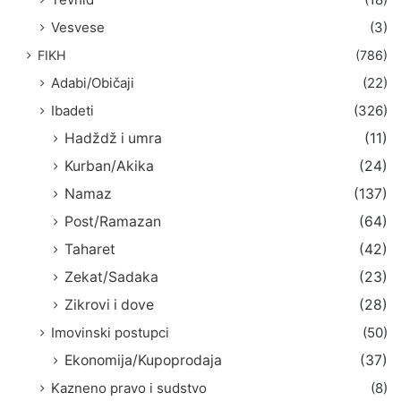
Vesvese
(3)
FIKH
(786)
Adabi/Običaji
(22)
Ibadeti
(326)
Hadždž i umra
(11)
Kurban/Akika
(24)
Namaz
(137)
Post/Ramazan
(64)
Taharet
(42)
Zekat/Sadaka
(23)
Zikrovi i dove
(28)
Imovinski postupci
(50)
Ekonomija/Kupoprodaja
(37)
Kazneno pravo i sudstvo
(8)