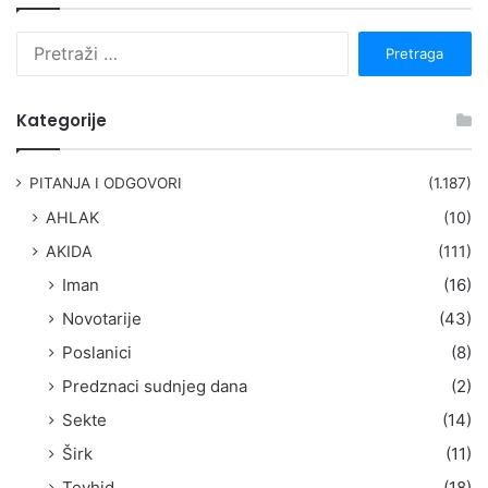
P
r
e
t
Kategorije
r
a
g
PITANJA I ODGOVORI
(1.187)
a
AHLAK
(10)
:
AKIDA
(111)
Iman
(16)
Novotarije
(43)
Poslanici
(8)
Predznaci sudnjeg dana
(2)
Sekte
(14)
Širk
(11)
Tevhid
(18)