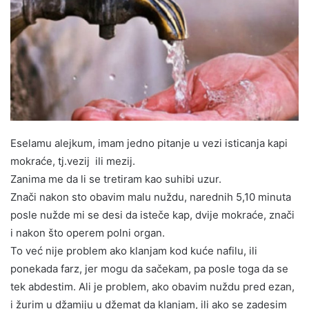
Eselamu alejkum, imam jedno pitanje u vezi isticanja kapi
mokraće, tj.vezij ili mezij.
Zanima me da li se tretiram kao suhibi uzur.
Znači nakon sto obavim malu nuždu, narednih 5,10 minuta
posle nužde mi se desi da isteče kap, dvije mokraće, znači
i nakon što operem polni organ.
To već nije problem ako klanjam kod kuće nafilu, ili
ponekada farz, jer mogu da sačekam, pa posle toga da se
tek abdestim. Ali je problem, ako obavim nuždu pred ezan,
i žurim u džamiju u džemat da klanjam, ili ako se zadesim