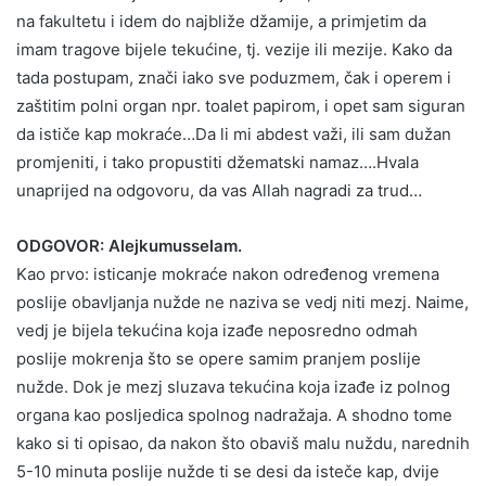
na fakultetu i idem do najbliže džamije, a primjetim da
imam tragove bijele tekućine, tj. vezije ili mezije. Kako da
tada postupam, znači iako sve poduzmem, čak i operem i
zaštitim polni organ npr. toalet papirom, i opet sam siguran
da ističe kap mokraće…Da li mi abdest važi, ili sam dužan
promjeniti, i tako propustiti džematski namaz….Hvala
unaprijed na odgovoru, da vas Allah nagradi za trud…
ODGOVOR: Alejkumusselam.
Kao prvo: isticanje mokraće nakon određenog vremena
poslije obavljanja nužde ne naziva se vedj niti mezj. Naime,
vedj je bijela tekućina koja izađe neposredno odmah
poslije mokrenja što se opere samim pranjem poslije
nužde. Dok je mezj sluzava tekućina koja izađe iz polnog
organa kao posljedica spolnog nadražaja. A shodno tome
kako si ti opisao, da nakon što obaviš malu nuždu, narednih
5-10 minuta poslije nužde ti se desi da isteče kap, dvije