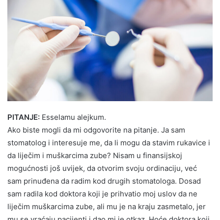
PITANJE:
Esselamu alejkum.
Ako biste mogli da mi odgovorite na pitanje. Ja sam
stomatolog i interesuje me, da li mogu da stavim rukavice i
da liječim i muškarcima zube? Nisam u finansijskoj
mogućnosti još uvijek, da otvorim svoju ordinaciju, već
sam prinuđena da radim kod drugih stomatologa. Dosad
sam radila kod doktora koji je prihvatio moj uslov da ne
liječim muškarcima zube, ali mu je na kraju zasmetalo, jer
mu se vraćaju pacijenti i dao mi je otkaz. Hoće doktora koji