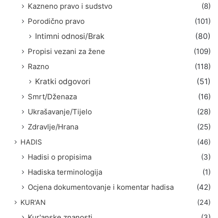
Kazneno pravo i sudstvo
(8)
Porodično pravo
(101)
Intimni odnosi/Brak
(80)
Propisi vezani za žene
(109)
Razno
(118)
Kratki odgovori
(51)
Smrt/Dženaza
(16)
Ukrašavanje/Tijelo
(28)
Zdravlje/Hrana
(25)
HADIS
(46)
Hadisi o propisima
(3)
Hadiska terminologija
(1)
Ocjena dokumentovanje i komentar hadisa
(42)
KUR'AN
(24)
Kur'anske znanosti
(3)