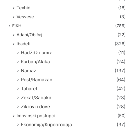
Tevhid
(18)
Vesvese
(3)
FIKH
(786)
Adabi/Običaji
(22)
Ibadeti
(326)
Hadždž i umra
(11)
Kurban/Akika
(24)
Namaz
(137)
Post/Ramazan
(64)
Taharet
(42)
Zekat/Sadaka
(23)
Zikrovi i dove
(28)
Imovinski postupci
(50)
Ekonomija/Kupoprodaja
(37)