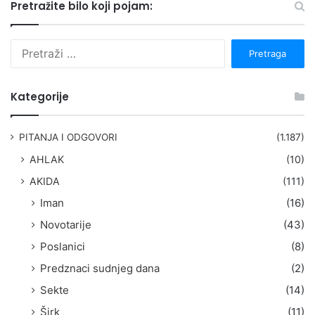
Pretražite bilo koji pojam:
P
r
e
t
Kategorije
r
a
g
PITANJA I ODGOVORI
(1.187)
a
AHLAK
(10)
:
AKIDA
(111)
Iman
(16)
Novotarije
(43)
Poslanici
(8)
Predznaci sudnjeg dana
(2)
Sekte
(14)
Širk
(11)