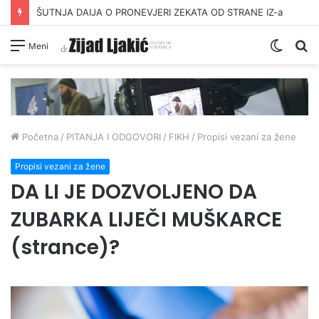
ŠUTNJA DAIJA O PRONEVJERI ZEKATA OD STRANE IZ-a
Switc
Pr
Meni
skin
Početna
/
PITANJA I ODGOVORI
/
FIKH
/
Propisi vezani za žene
Propisi vezani za žene
DA LI JE DOZVOLJENO DA
ZUBARKA LIJEČI MUŠKARCE
(strance)?