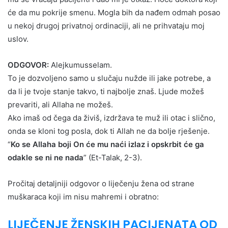
će da mu pokrije smenu. Mogla bih da nađem odmah posao
u nekoj drugoj privatnoj ordinaciji, ali ne prihvataju moj
uslov.
ODGOVOR:
Alejkumusselam.
To je dozvoljeno samo u slučaju nužde ili jake potrebe, a
da li je tvoje stanje takvo, ti najbolje znaš. Ljude možeš
prevariti, ali Allaha ne možeš.
Ako imaš od čega da živiš, izdržava te muž ili otac i slično,
onda se kloni tog posla, dok ti Allah ne da bolje rješenje.
“
Ko se Allaha boji On će mu naći izlaz i opskrbit će ga
odakle se ni ne nada
” (Et-Talak, 2-3).
Pročitaj detaljniji odgovor o liječenju žena od strane
muškaraca koji im nisu mahremi i obratno:
LIJEČENJE ŽENSKIH PACIJENATA OD