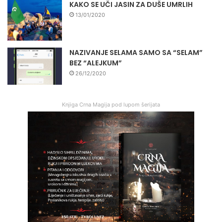
KAKO SE UČI JASIN ZA DUŠE UMRLIH
13/01/2020
NAZIVANJE SELAMA SAMO SA “SELAM”
BEZ “ALEJKUM”
26/12/2020
Knjiga Crna Magija pod lupom šerijata