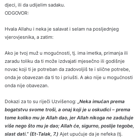
djeci, ili da udijelim sadaku.
ODGOVOR:
Hvala Allahu i neka je salavat i selam na posljednjeg
vjerovjesnika, a zatim:
Ako je tvoj muž u mogućnosti, tj. ima imetka, primanja ili
zaradu toliku da ti može izdvajati mjesečno ili godišnje
novac koji ti je potreban da zadovoljiš te i slične potrebe,
onda je obavezan da ti to i priušti. A ako nije u mogućnosti
onda nije obavezan.
Dokazi za to su riječi Uzvišenog:
„Neka imućan prema
bogatstvu svome troši, a onaj koji je u oskudici – prema
tome koliko mu je Allah dao, jer Allah nikoga ne zadužuje
više nego što mu je dao; Allah će, sigurno, poslije tegobe,
slast dati.” (Et-Talak, 7.)
Ajet upućuje da je nefeka (tj.