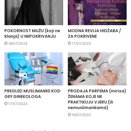
POKORNOST MUŽU (koji ne
MODNA REVIJA HIDŽABA /
klanja) U NEPOKRIVANJU
ZA POKRIVENE
18/07/2023
17/07/2023
PREGLED MUSLIMANKE KOD
PRODAJA PARFEMA (mirisa)
GEY GINEKOLOGA
ŽENAMA KOJE NE
PRAKTIKUJU VJERU (ili
17/07/2023
nemuslimankama)
16/07/2023