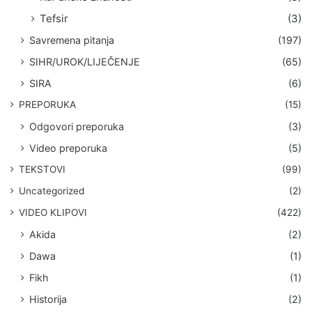
Tefsir
(3)
Savremena pitanja
(197)
SIHR/UROK/LIJEČENJE
(65)
SIRA
(6)
PREPORUKA
(15)
Odgovori preporuka
(3)
Video preporuka
(5)
TEKSTOVI
(99)
Uncategorized
(2)
VIDEO KLIPOVI
(422)
Akida
(2)
Dawa
(1)
Fikh
(1)
Historija
(2)