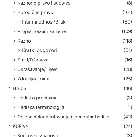
Kazneno pravo i sudstvo
(8)
Porodično pravo
(101)
Intimni odnosi/Brak
(80)
Propisi vezani za žene
(109)
Razno
(118)
Kratki odgovori
(51)
Smrt/Dženaza
(16)
Ukrašavanje/Tijelo
(28)
Zdravlje/Hrana
(25)
HADIS
(46)
Hadisi o propisima
(3)
Hadiska terminologija
(1)
Ocjena dokumentovanje i komentar hadisa
(42)
KUR'AN
(24)
Kur'anske znanosti
(3)