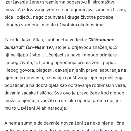
izdržavanje žene) srazmjerna bogatstvu ili siromaštvu
muža. A izdržavanje žene se ne ograničava samo na hranu,
piće i odjeću, nego obuhvata i druge životne potrebe
shodno vremenu, mjestu i životnim okolnostima.
Takođe, kaže Allah, subhanehu ve teala
: “’Aširuhunne
bilma’ruf” (En-Nisa’ 19)
, što je u prijevodu značenja: „S
njima lijepo živite!”. Učenjaci su naveli mnoge primjere
lijepog života, tj. lijepog ophođenja prema ženi, poput:
lijepog govora, blagosti, davanja njenih prava, saburanja na
njenim propustima, uzimanja i poštivanja njenog mišljenja,
podsticanja na dobra djela kao održavanje rodbinskih veza,
davanja sadake i slično. Sve ovo je pravo žene kod njenog
muža, a njemu je vadžib da se tako ophodi prema njoj jer
mu to Uzvišeni Allah naređuje.
A nema sumnje da davanje novca ženi za neke njene lične
potrebe, onome ko je to u mogućnosti, ulazi u lijep život i