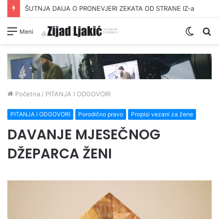
ŠUTNJA DAIJA O PRONEVJERI ZEKATA OD STRANE IZ-a
Switc
Pr
Meni
skin
Početna
/
PITANJA I ODGOVORI
PITANJA I ODGOVORI
Porodično pravo
Propisi vezani za žene
DAVANJE MJESEČNOG
DŽEPARCA ŽENI