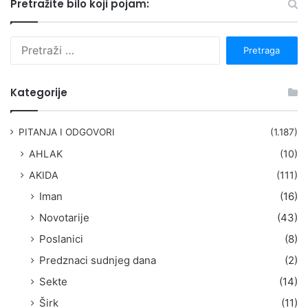
Pretražite bilo koji pojam:
P
r
e
t
Kategorije
r
a
g
PITANJA I ODGOVORI
(1.187)
a
AHLAK
(10)
:
AKIDA
(111)
Iman
(16)
Novotarije
(43)
Poslanici
(8)
Predznaci sudnjeg dana
(2)
Sekte
(14)
Širk
(11)