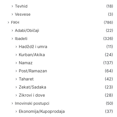
Tevhid
(18)
Vesvese
(3)
FIKH
(786)
Adabi/Običaji
(22)
Ibadeti
(326)
Hadždž i umra
(11)
Kurban/Akika
(24)
Namaz
(137)
Post/Ramazan
(64)
Taharet
(42)
Zekat/Sadaka
(23)
Zikrovi i dove
(28)
Imovinski postupci
(50)
Ekonomija/Kupoprodaja
(37)