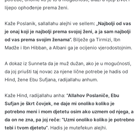
lijepo ophođenje prema ženi.
Kaže Poslanik, sallallahu alejhi ve sellem
: „Najbolji od vas
je onaj koji je najbolji prema svojoj ženi, a ja sam najbolji
od vas prema svojim ženama“.
Bilježe ga Tirmizi, Ibn
Madže i Ibn Hibban, a Albani ga je ocijenio vjerodostojnim.
A dokaz iz Sunneta da je muž dužan, ako je u mogućnosti,
da joj priušti taj novac za njene lične potrebe je hadis od
Hind, žene Ebu Sufjana, radijallahu anhum.
Kaže Hind, radijallahu anha:
“Allahov Poslaniče, Ebu
Sufjan je škrt čovjek, ne daje mi onoliko koliko je
potrebno meni i mom djetetu osim ako uzmem od njega, a
da on ne zna, pa joj reče: “Uzmi onoliko koliko je potrebno
tebi i tvom djetetu”
. Hadis je mutefekun alejhi.