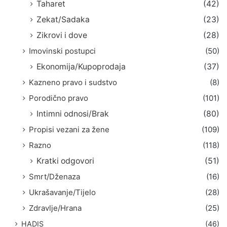
Taharet
(42)
Zekat/Sadaka
(23)
Zikrovi i dove
(28)
Imovinski postupci
(50)
Ekonomija/Kupoprodaja
(37)
Kazneno pravo i sudstvo
(8)
Porodično pravo
(101)
Intimni odnosi/Brak
(80)
Propisi vezani za žene
(109)
Razno
(118)
Kratki odgovori
(51)
Smrt/Dženaza
(16)
Ukrašavanje/Tijelo
(28)
Zdravlje/Hrana
(25)
HADIS
(46)