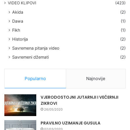
VIDEO KLIPOVI
(423)
Akida
(2)
Dawa
(1)
Fikh
(1)
Historija
(2)
Savremena pitanja video
(2)
Savremeni džemati
(2)
Popularno
Najnovije
VJERODOSTOJNI JUTARNJI I VEČERNJI
ZIKROVI
26/05/2020
PRAVILNO UZIMANJE GUSULA
02/03/2020