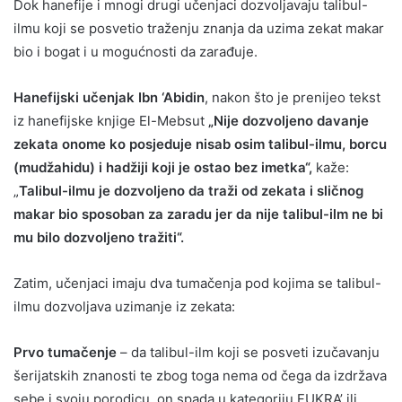
Dok hanefije i mnogi drugi učenjaci dozvoljavaju talibul-
ilmu koji se posvetio traženju znanja da uzima zekat makar
bio i bogat i u mogućnosti da zarađuje.
Hanefijski učenjak Ibn ‘Abidin
, nakon što je prenijeo tekst
iz hanefijske knjige El-Mebsut
„Nije dozvoljeno davanje
zekata onome ko posjeduje nisab osim talibul-ilmu, borcu
(mudžahidu) i hadžiji koji je ostao bez imetka“,
kaže:
„
Talibul-ilmu je dozvoljeno da traži od zekata i sličnog
makar bio sposoban za zaradu jer da nije talibul-ilm ne bi
mu bilo dozvoljeno tražiti“.
Zatim, učenjaci imaju dva tumačenja pod kojima se talibul-
ilmu dozvoljava uzimanje iz zekata:
Prvo tumačenje
– da talibul-ilm koji se posveti izučavanju
šerijatskih znanosti te zbog toga nema od čega da izdržava
sebe i svoju porodicu, on spada u kategoriju FUKRA’ ili