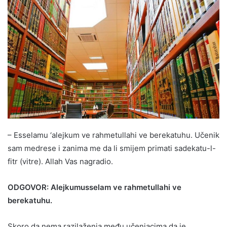
– Esselamu ‘alejkum ve rahmetullahi ve berekatuhu. Učenik
sam medrese i zanima me da li smijem primati sadekatu-l-
fitr (vitre). Allah Vas nagradio.
ODGOVOR: Alejkumusselam ve rahmetullahi ve
berekatuhu.
Skoro da nema razilaženja među učenjacima da je