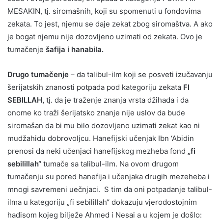
MESAKIN, tj. siromašnih, koji su spomenuti u fondovima
zekata. To jest, njemu se daje zekat zbog siromaštva. A ako
je bogat njemu nije dozovljeno uzimati od zekata. Ovo je
tumačenje
šafija i hanabila.
Drugo tumačenje
– da talibul-ilm koji se posveti izučavanju
šerijatskih znanosti potpada pod kategoriju zekata
FI
SEBILLAH,
tj. da je traženje znanja vrsta džihada i da
onome ko traži šerijatsko znanje nije uslov da bude
siromašan da bi mu bilo dozovljeno uzimati zekat kao ni
mudžahidu dobrovoljcu. Hanefijski učenjak Ibn ‘Abidin
prenosi da neki učenjaci hanefijskog mezheba fond
„fi
sebilillah“
tumače sa talibul-ilm. Na ovom drugom
tumačenju su pored hanefija i učenjaka drugih mezeheba i
mnogi savremeni uečnjaci. S tim da oni potpadanje talibul-
ilma u kategoriju „fi sebilillah“ dokazuju vjerodostojnim
hadisom kojeg bilježe Ahmed i Nesai a u kojem je došlo: