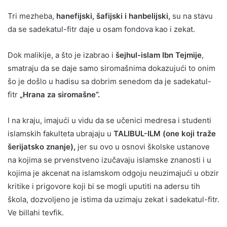
Tri mezheba,
hanefijski, šafijski i hanbelijski,
su na stavu
da se sadekatul-fitr daje u osam fondova kao i zekat.
Dok malikije, a što je izabrao i
šejhul-islam Ibn Tejmije
,
smatraju da se daje samo siromašnima dokazujući to onim
šo je došlo u hadisu sa dobrim senedom da je sadekatul-
fitr
„Hrana za siromašne“.
I na kraju, imajući u vidu da se učenici medresa i studenti
islamskih fakulteta ubrajaju u
TALIBUL-ILM (one koji traže
šerijatsko znanje),
jer su ovo u osnovi školske ustanove
na kojima se prvenstveno izučavaju islamske znanosti i u
kojima je akcenat na islamskom odgoju neuzimajući u obzir
kritike i prigovore koji bi se mogli uputiti na adersu tih
škola, dozvoljeno je istima da uzimaju zekat i sadekatul-fitr.
Ve billahi tevfik.