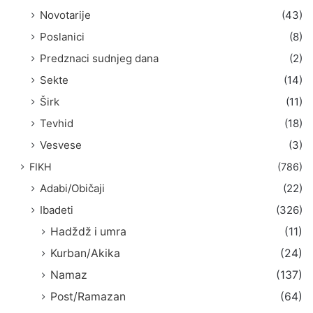
Novotarije
(43)
Poslanici
(8)
Predznaci sudnjeg dana
(2)
Sekte
(14)
Širk
(11)
Tevhid
(18)
Vesvese
(3)
FIKH
(786)
Adabi/Običaji
(22)
Ibadeti
(326)
Hadždž i umra
(11)
Kurban/Akika
(24)
Namaz
(137)
Post/Ramazan
(64)