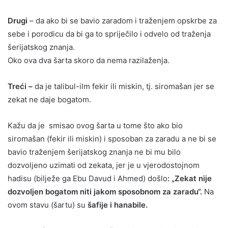
Drugi
– da ako bi se bavio zaradom i traženjem opskrbe za
sebe i porodicu da bi ga to spriječilo i odvelo od traženja
šerijatskog znanja.
Oko ova dva šarta skoro da nema razilaženja.
Treći –
da je talibul-ilm fekir ili miskin, tj. siromašan jer se
zekat ne daje bogatom.
Kažu da je smisao ovog šarta u tome što ako bio
siromašan (fekir ili miskin) i sposoban za zaradu a ne bi se
bavio traženjem šerijatskog znanja ne bi mu bilo
dozvoljeno uzimati od zekata, jer je u vjerodostojnom
hadisu (bilježe ga Ebu Davud i Ahmed) došlo
: „Zekat nije
dozvoljen bogatom niti jakom sposobnom za zaradu“.
Na
ovom stavu (šartu) su
šafije i hanabile.