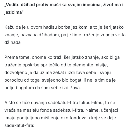
„Vodite džihad protiv mušrika svojim imecima, životima i
jezicima“
.
Kažu da je u ovom hadisu borba jezikom, a to je šerijatsko
znanje, nazvana džihadom, pa je time traženje znanja vrsta
džihada.
Prema tome, onome ko traži šerijatsko znanje, ako bi ga
traženje opskrbe spriječilo od te plemenite misije,
dozvoljeno je da uzima zekat i izdržava sebe i svoju
porodicu od toga, svejedno bio bogat ili ne, s tim da je
bolje bogatom da sam sebe izdržava.
A što se tiče davanja sadekatul-fitra talibul-ilmu, to se
vraća na mes'elu fonda sadekatul-fitra. Naime, učenjaci
imaju podijeljeno mišljenje oko fondova u koje se daje
sadekatul-fira: