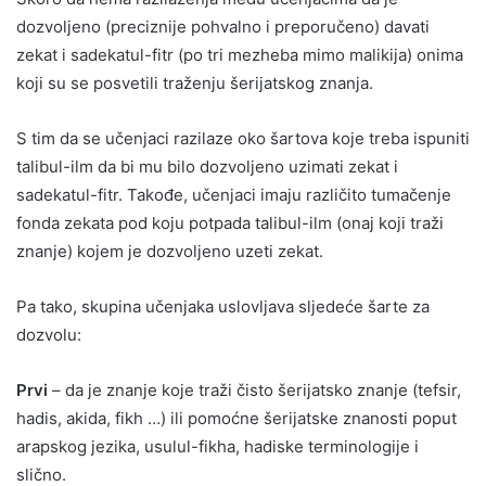
dozvoljeno (preciznije pohvalno i preporučeno) davati
zekat i sadekatul-fitr (po tri mezheba mimo malikija) onima
koji su se posvetili traženju šerijatskog znanja.
S tim da se učenjaci razilaze oko šartova koje treba ispuniti
talibul-ilm da bi mu bilo dozvoljeno uzimati zekat i
sadekatul-fitr. Takođe, učenjaci imaju različito tumačenje
fonda zekata pod koju potpada talibul-ilm (onaj koji traži
znanje) kojem je dozvoljeno uzeti zekat.
Pa tako, skupina učenjaka uslovljava sljedeće šarte za
dozvolu:
Prvi
– da je znanje koje traži čisto šerijatsko znanje (tefsir,
hadis, akida, fikh …) ili pomoćne šerijatske znanosti poput
arapskog jezika, usulul-fikha, hadiske terminologije i
slično.