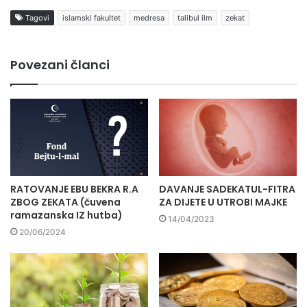
Tagovi
islamski fakultet
medresa
talibul ilm
zekat
Povezani članci
RATOVANJE EBU BEKRA R.A
DAVANJE SADEKATUL-FITRA
ZBOG ZEKATA (čuvena
ZA DIJETE U UTROBI MAJKE
ramazanska IZ hutba)
14/04/2023
20/06/2024