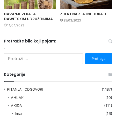
DAVANJE ZEKATA
ZEKAT NA ZLATNE DUKATE
DAWETSKIM UDRUŽENJIMA
25/03/2023
11/04/2023
Pretražite bilo koji pojam:
P
r
e
t
Kategorije
r
a
g
PITANJA I ODGOVORI
(1.187)
a
AHLAK
(10)
:
AKIDA
(111)
Iman
(16)