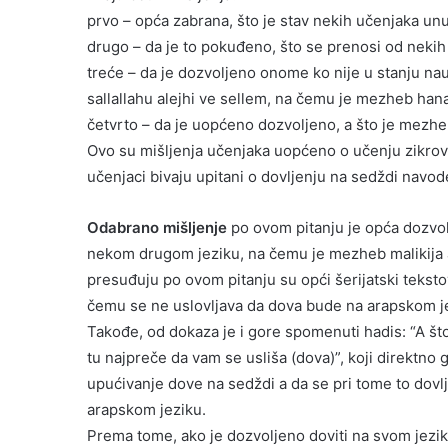
prvo – opća zabrana, što je stav nekih učenjaka un
drugo – da je to pokuđeno, što se prenosi od neki
treće – da je dozvoljeno onome ko nije u stanju na
sallallahu alejhi ve sellem, na čemu je mezheb han
četvrto – da je uopćeno dozvoljeno, a što je mezheb
Ovo su mišljenja učenjaka uopćeno o učenju zikrov
učenjaci bivaju upitani o dovljenju na sedždi navod
Odabrano mišljenje
po ovom pitanju je opća dozvola
nekom drugom jeziku, na čemu je mezheb malikija a 
presuđuju po ovom pitanju su opći šerijatski teksto
čemu se ne uslovljava da dova bude na arapskom j
Takođe, od dokaza je i gore spomenuti hadis: “A što 
tu najpreče da vam se usliša (dova)”, koji direktno g
upućivanje dove na sedždi a da se pri tome to dov
arapskom jeziku.
Prema tome, ako je dozvoljeno doviti na svom jezi