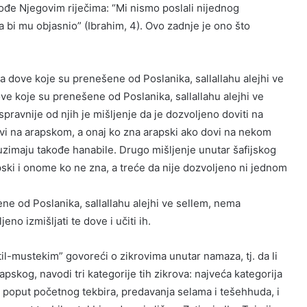
kođe Njegovim riječima: “Mi nismo poslali nijednog
a bi mu objasnio” (Ibrahim, 4). Ovo zadnje je ono što
na dove koje su prenešene od Poslanika, sallallahu alejhi ve
ve koje su prenešene od Poslanika, sallallahu alejhi ve
spravnije od njih je mišljenje da je dozvoljeno doviti na
vi na arapskom, a onaj ko zna arapski ako dovi na nekom
zimaju takođe hanabile. Drugo mišljenje unutar šafijskog
ski i onome ko ne zna, a treće da nije dozvoljeno ni jednom
ne od Poslanika, sallallahu alejhi ve sellem, nema
no izmišljati te dove i učiti ih.
atil-mustekim” govoreći o zikrovima unutar namaza, tj. da li
skog, navodi tri kategorije tih zikrova: najveća kategorija
b, poput početnog tekbira, predavanja selama i tešehhuda, i