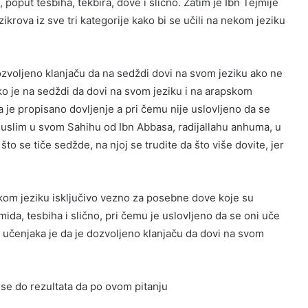
, poput tesbiha, tekbira, dove i slično. Zatim je Ibn Tejmije
krova iz sve tri kategorije kako bi se učili na nekom jeziku
zvoljeno klanjaču da na sedždi dovi na svom jeziku ako ne
o je na sedždi da dovi na svom jeziku i na arapskom
 je propisano dovljenje a pri čemu nije uslovljeno da se
Muslim u svom Sahihu od Ibn Abbasa, radijallahu anhuma, u
što se tiče sedžde, na njoj se trudite da što više dovite, jer
pskom jeziku isključivo vezno za posebne dove koje su
da, tesbiha i slično, pri čemu je uslovljeno da se oni uče
e učenjaka je da je dozvoljeno klanjaču da dovi na svom
se do rezultata da po ovom pitanju