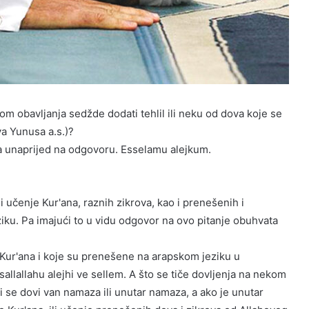
m obavljanja sedžde dodati tehlil ili neku od dova koje se
a Yunusa a.s.)?
ala unaprijed na odgovoru. Esselamu alejkum.
 učenje Kur'ana, raznih zikrova, kao i prenešenih i
ku. Pa imajući to u vidu odgovor na ovo pitanje obuhvata
u Kur'ana i koje su prenešene na arapskom jeziku u
llallahu alejhi ve sellem. A što se tiče dovljenja na nekom
 se dovi van namaza ili unutar namaza, a ako je unutar