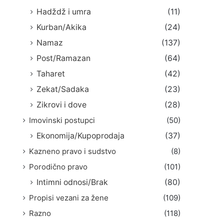
Hadždž i umra
(11)
Kurban/Akika
(24)
Namaz
(137)
Post/Ramazan
(64)
Taharet
(42)
Zekat/Sadaka
(23)
Zikrovi i dove
(28)
Imovinski postupci
(50)
Ekonomija/Kupoprodaja
(37)
Kazneno pravo i sudstvo
(8)
Porodično pravo
(101)
Intimni odnosi/Brak
(80)
Propisi vezani za žene
(109)
Razno
(118)