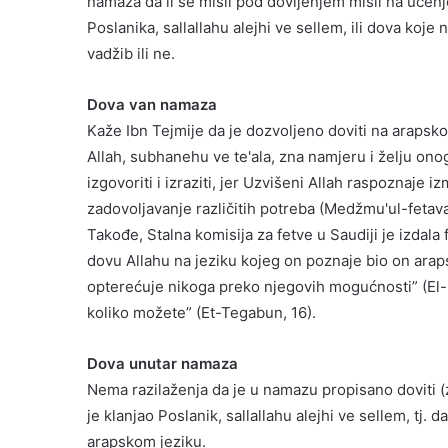
namaza da li se misli pod dovljenjem misli na učenj
Poslanika, sallallahu alejhi ve sellem, ili dova koje
vadžib ili ne.
Dova van namaza
Kaže Ibn Tejmije da je dozvoljeno doviti na araps
Allah, subhanehu ve te'ala, zna namjeru i želju ono
izgovoriti i izraziti, jer Uzvišeni Allah raspoznaje i
zadovoljavanje različitih potreba (Medžmu'ul-fetav
Takođe, Stalna komisija za fetve u Saudiji je izdala
dovu Allahu na jeziku kojeg on poznaje bio on arapsk
opterećuje nikoga preko njegovih mogućnosti” (El-B
koliko možete” (Et-Tegabun, 16).
Dova unutar namaza
Nema razilaženja da je u namazu propisano doviti 
je klanjao Poslanik, sallallahu alejhi ve sellem, tj. 
arapskom jeziku.