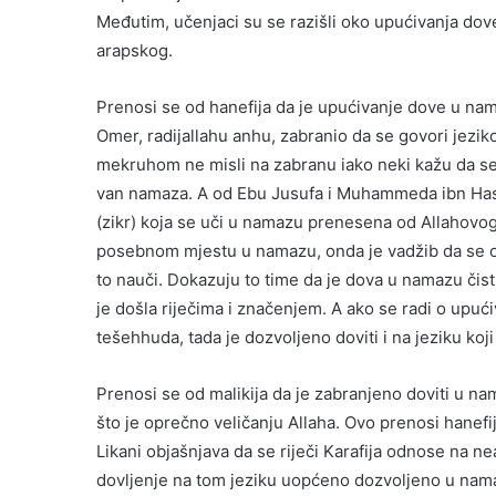
Međutim, učenjaci su se razišli oko upućivanja do
arapskog.
Prenosi se od hanefija da je upućivanje dove u n
Omer, radijallahu anhu, zabranio da se govori jezi
mekruhom ne misli na zabranu iako neki kažu da s
van namaza. A od Ebu Jusufa i Muhammeda ibn Hasa
(zikr) koja se uči u namazu prenesena od Allahovog P
posebnom mjestu u namazu, onda je vadžib da se o
to nauči. Dokazuju to time da je dova u namazu čist
je došla riječima i značenjem. A ako se radi o upuć
tešehhuda, tada je dozvoljeno doviti i na jeziku koji
Prenosi se od malikija da je zabranjeno doviti u n
što je oprečno veličanju Allaha. Ovo prenosi hanefij
Likani objašnjava da se riječi Karafija odnose na ne
dovljenje na tom jeziku uopćeno dozvoljeno u nama