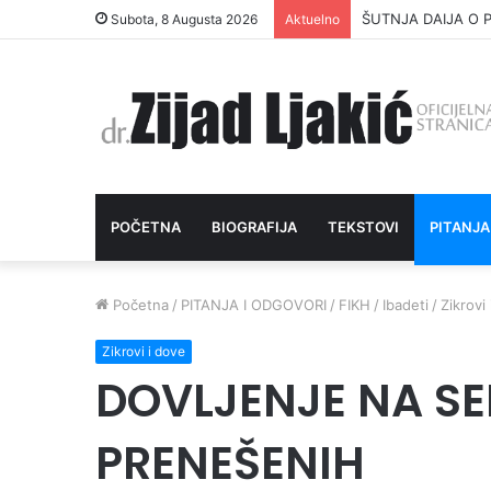
ŠUTNJA DAIJA O P
Subota, 8 Augusta 2026
Aktuelno
POČETNA
BIOGRAFIJA
TEKSTOVI
PITANJA
Početna
/
PITANJA I ODGOVORI
/
FIKH
/
Ibadeti
/
Zikrovi
Zikrovi i dove
DOVLJENJE NA S
PRENEŠENIH