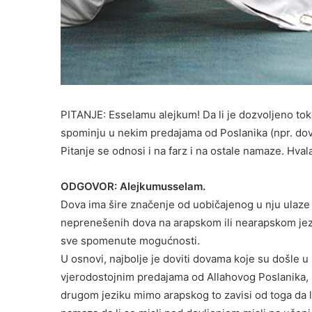
PITANJE: Esselamu alejkum! Da li je dozvoljeno toko
spominju u nekim predajama od Poslanika (npr. dov
Pitanje se odnosi i na farz i na ostale namaze. Hv
ODGOVOR: Alejkumusselam.
Dova ima šire značenje od uobičajenog u nju ulaze i
neprenešenih dova na arapskom ili nearapskom jezi
sve spomenute mogućnosti.
U osnovi, najbolje je doviti dovama koje su došle 
vjerodostojnim predajama od Allahovog Poslanika, sa
drugom jeziku mimo arapskog to zavisi od toga da li