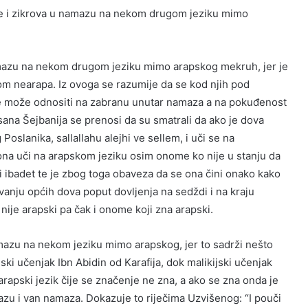
ve i zikrova u namazu na nekom drugom jeziku mimo
amazu na nekom drugom jeziku mimo arapskog mekruh, jer je
kom nearapa. Iz ovoga se razumije da se kod njih pod
e može odnositi na zabranu unutar namaza a na pokuđenost
na Šejbanija se prenosi da su smatrali da ako je dova
oslanika, sallallahu alejhi ve sellem, i uči se na
na uči na arapskom jeziku osim onome ko nije u stanju da
i ibadet te je zbog toga obaveza da se ona čini onako kako
ivanju općih dova poput dovljenja na sedždi i na kraju
 nije arapski pa čak i onome koji zna arapski.
amazu na nekom jeziku mimo arapskog, jer to sadrži nešto
ski učenjak Ibn Abidin od Karafija, dok malikijski učenjak
arapski jezik čije se značenje ne zna, a ako se zna onda je
zu i van namaza. Dokazuje to riječima Uzvišenog: “I pouči