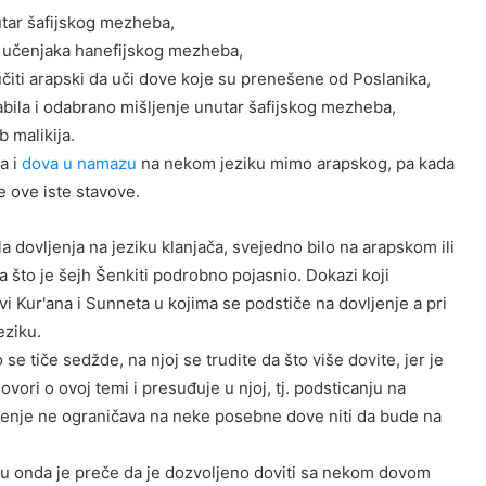
utar šafijskog mezheba,
h učenjaka hanefijskog mezheba,
učiti arapski da uči dove koje su prenešene od Poslanika,
abila i odabrano mišljenje unutar šafijskog mezheba,
 malikija.
a i
dova u namazu
na nekom jeziku mimo arapskog, pa kada
e ove iste stavove.
 dovljenja na jeziku klanjača, svejedno bilo na arapskom ili
što je šejh Šenkiti podrobno pojasnio. Dokazi koji
vi Kur'ana i Sunneta u kojima se podstiče na dovljenje a pri
eziku.
se tiče sedžde, na njoj se trudite da što više dovite, jer je
ovori o ovoj temi i presuđuje u njoj, tj. podsticanju na
ljenje ne ograničava na neke posebne dove niti da bude na
ku onda je preče da je dozvoljeno doviti sa nekom dovom