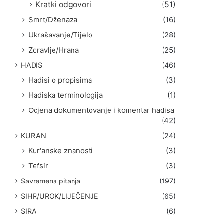
Kratki odgovori
(51)
Smrt/Dženaza
(16)
Ukrašavanje/Tijelo
(28)
Zdravlje/Hrana
(25)
HADIS
(46)
Hadisi o propisima
(3)
Hadiska terminologija
(1)
Ocjena dokumentovanje i komentar hadisa
(42)
KUR'AN
(24)
Kur'anske znanosti
(3)
Tefsir
(3)
Savremena pitanja
(197)
SIHR/UROK/LIJEČENJE
(65)
SIRA
(6)