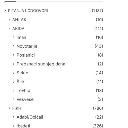
g
a
PITANJA I ODGOVORI
(1.187)
:
AHLAK
(10)
AKIDA
(111)
Iman
(16)
Novotarije
(43)
Poslanici
(8)
Predznaci sudnjeg dana
(2)
Sekte
(14)
Širk
(11)
Tevhid
(18)
Vesvese
(3)
FIKH
(786)
Adabi/Običaji
(22)
Ibadeti
(326)