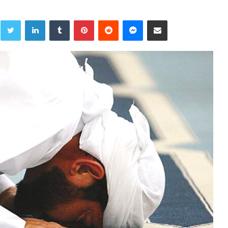
Twitter
LinkedIn
Tumblr
Pinterest
Reddit
Messenger
Share via Email