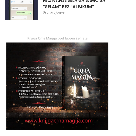
NAZIVANJE SELAMA SAMO SA
“SELAM” BEZ “ALEJKUM”
26/12/2020
Knjiga Crna Magija pod lupom šerijata