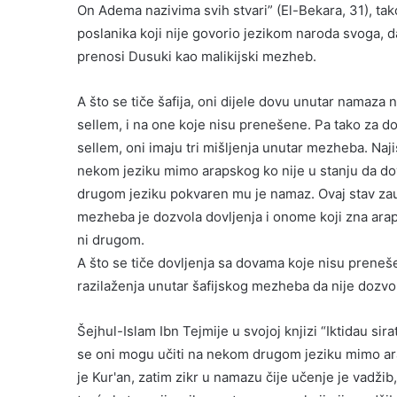
On Adema nazivima svih stvari” (El-Bekara, 31), ta
poslanika koji nije govorio jezikom naroda svoga, d
prenosi Dusuki kao malikijski mezheb.
A što se tiče šafija, oni dijele dovu unutar namaza 
sellem, i na one koje nisu prenešene. Pa tako za do
sellem, oni imaju tri mišljenja unutar mezheba. Naji
nekom jeziku mimo arapskog ko nije u stanju da do
drugom jeziku pokvaren mu je namaz. Ovaj stav zau
mezheba je dozvola dovljenja i onome koji zna arap
ni drugom.
A što se tiče dovljenja sa dovama koje nisu preneše
razilaženja unutar šafijskog mezheba da nije dozvolje
Šejhul-Islam Ibn Tejmije u svojoj knjizi “Iktidau sir
se oni mogu učiti na nekom drugom jeziku mimo arap
je Kur'an, zatim zikr u namazu čije učenje je vadži