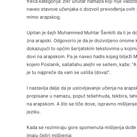
treća kategorija: zikr unutar namaza koji nije vadžib
naveo stavove učenjaka o dozvoli prevođenja ovih zi
mimo arapskog.
Upitan je šejh Muhammed Muhtar Šenkiti da li je do
zna arapski. Odgovorio je da je dozvoljeno onome k
dokazujući to općim šerijatskim tekstovima u kojima
dovi na arapskom. Pa je naveo hadis kojeg bilježi 
kojem Poslanik, sallallahu alejhi ve sellem, kaže: “A 
je tu najpreče da vam se usliša (dova)”.
I nastavlja dalje da je uslovljavanje učenja na ara
propisane u namazu, poput tešehhuda, tekbira, tahmi
na arapskom. A što se tiče dove, ispravno mišljenj
jeziku.
Kada se rezimiraju gore spomenuta mišljenja dođe 
imaju četiri mišljenja: