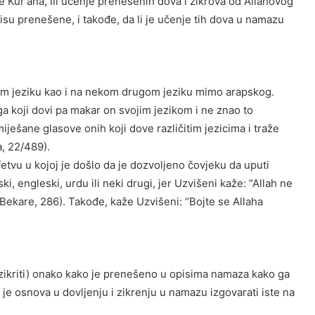
e Kur'ana, ili učenje prenešenih dova i zikrova od Allahovog
 nisu prenešene, i takođe, da li je učenje tih dova u namazu
kom jeziku kao i na nekom drugom jeziku mimo arapskog.
ga koji dovi pa makar on svojim jezikom i ne znao to
zmiješane glasove onih koji dove različitim jezicima i traže
a, 22/489).
 fetvu u kojoj je došlo da je dozvoljeno čovjeku da uputi
i, engleski, urdu ili neki drugi, jer Uzvišeni kaže: “Allah ne
ekare, 286). Takođe, kaže Uzvišeni: “Bojte se Allaha
(zikriti) onako kako je prenešeno u opisima namaza kako ga
da je osnova u dovljenju i zikrenju u namazu izgovarati iste na