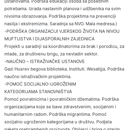
ustanovama. Podrška edukaciji osoba sa posebnim
potrebama. Izrada nastavnih planova i udžbenika na svim
nivoima obrazovanja. Podrška projektima na prevenciji
nasilja i ekstremizma. Saradnja sa NVO. Mala medresa.)
-PODRŠKA ORGANIZACIJI VJERSKOG ŽIVOTA NA NIVOU
MUFTIJSTVA I DIJASPORALNIH ZAJEDNICA
Projekti u saradnji sa koordinatorima za brak i porodicu, za
mlade, za društvenu brigu, za nevladin sektor.
-NAUČNO – ISTRAŽIVAČKE USTANOVE
Gazi Husrev begova biblioteka. Instituti. Wesatijja. Podrška
naučno istraživačkim projektima.
-POMOĆ SOCIJALNO-UGROŽENIM
KATEGORIJAMA STANOVNIŠTVA
Pomoć povratnicima i povratničkim džematima. Podrška
organizacijama koje se bave zdravstvenim, socijalnim i
humanitarnim radom. Podrška migrantima. Pomoć
socijalno ugroženim kategorijama u društvu. Podjela
paketa prehrambenih proizvoda. Obilasci i briga o starim,