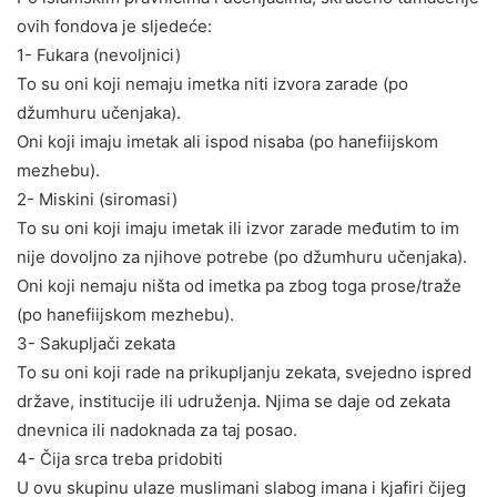
ovih fondova je sljedeće:
1- Fukara (nevoljnici)
To su oni koji nemaju imetka niti izvora zarade (po
džumhuru učenjaka).
Oni koji imaju imetak ali ispod nisaba (po hanefiijskom
mezhebu).
2- Miskini (siromasi)
To su oni koji imaju imetak ili izvor zarade međutim to im
nije dovoljno za njihove potrebe (po džumhuru učenjaka).
Oni koji nemaju ništa od imetka pa zbog toga prose/traže
(po hanefiijskom mezhebu).
3- Sakupljači zekata
To su oni koji rade na prikupljanju zekata, svejedno ispred
države, institucije ili udruženja. Njima se daje od zekata
dnevnica ili nadoknada za taj posao.
4- Čija srca treba pridobiti
U ovu skupinu ulaze muslimani slabog imana i kjafiri čijeg