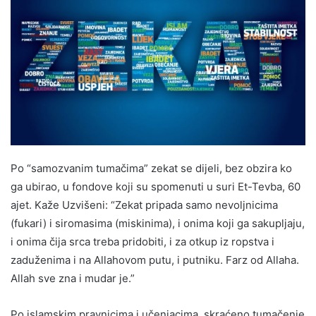
Po “samozvanim tumačima” zekat se dijeli, bez obzira ko
ga ubirao, u fondove koji su spomenuti u suri Et-Tevba, 60
ajet. Kaže Uzvišeni: “Zekat pripada samo nevoljnicima
(fukari) i siromasima (miskinima), i onima koji ga sakupljaju,
i onima čija srca treba pridobiti, i za otkup iz ropstva i
zaduženima i na Allahovom putu, i putniku. Farz od Allaha.
Allah sve zna i mudar je.”
Po islamskim pravnicima i učenjacima, skraćeno tumačenje