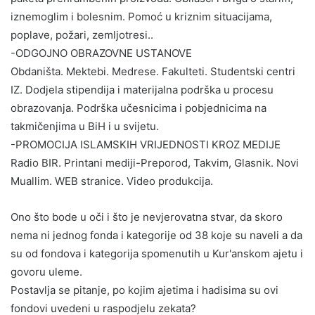
iznemoglim i bolesnim. Pomoć u kriznim situacijama,
poplave, požari, zemljotresi..
-ODGOJNO OBRAZOVNE USTANOVE
Obdaništa. Mektebi. Medrese. Fakulteti. Studentski centri
IZ. Dodjela stipendija i materijalna podrška u procesu
obrazovanja. Podrška učesnicima i pobjednicima na
takmičenjima u BiH i u svijetu.
-PROMOCIJA ISLAMSKIH VRIJEDNOSTI KROZ MEDIJE
Radio BIR. Printani mediji-Preporod, Takvim, Glasnik. Novi
Muallim. WEB stranice. Video produkcija.
Ono što bode u oči i što je nevjerovatna stvar, da skoro
nema ni jednog fonda i kategorije od 38 koje su naveli a da
su od fondova i kategorija spomenutih u Kur'anskom ajetu i
govoru uleme.
Postavlja se pitanje, po kojim ajetima i hadisima su ovi
fondovi uvedeni u raspodjelu zekata?