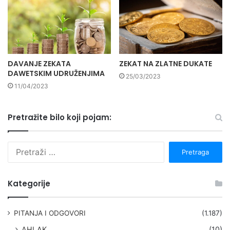
DAVANJE ZEKATA
ZEKAT NA ZLATNE DUKATE
DAWETSKIM UDRUŽENJIMA
25/03/2023
11/04/2023
Pretražite bilo koji pojam:
P
r
e
t
Kategorije
r
a
g
PITANJA I ODGOVORI
(1.187)
a
AHLAK
(10)