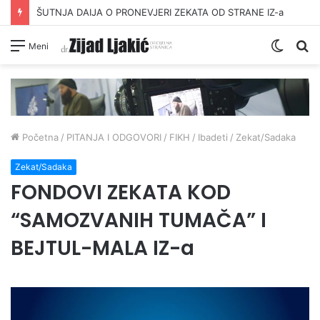
ŠUTNJA DAIJA O PRONEVJERI ZEKATA OD STRANE IZ-a
Switc
Pr
Meni
skin
Početna
/
PITANJA I ODGOVORI
/
FIKH
/
Ibadeti
/
Zekat/Sadaka
Zekat/Sadaka
FONDOVI ZEKATA KOD
“SAMOZVANIH TUMAČA” I
BEJTUL-MALA IZ-a