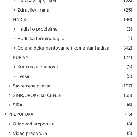
Ukrašavanje/Tijelo
(28)
Zdravlje/Hrana
(25)
HADIS
(46)
Hadisi o propisima
(3)
Hadiska terminologija
(1)
Ocjena dokumentovanje i komentar hadisa
(42)
KUR'AN
(24)
Kur'anske znanosti
(3)
Tefsir
(3)
Savremena pitanja
(197)
SIHR/UROK/LIJEČENJE
(65)
SIRA
(6)
PREPORUKA
(15)
Odgovori preporuka
(3)
Video preporuka
(5)