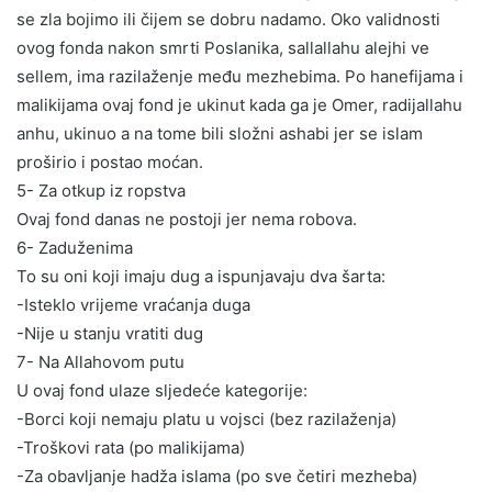
se zla bojimo ili čijem se dobru nadamo. Oko validnosti
ovog fonda nakon smrti Poslanika, sallallahu alejhi ve
sellem, ima razilaženje među mezhebima. Po hanefijama i
malikijama ovaj fond je ukinut kada ga je Omer, radijallahu
anhu, ukinuo a na tome bili složni ashabi jer se islam
proširio i postao moćan.
5- Za otkup iz ropstva
Ovaj fond danas ne postoji jer nema robova.
6- Zaduženima
To su oni koji imaju dug a ispunjavaju dva šarta:
-Isteklo vrijeme vraćanja duga
-Nije u stanju vratiti dug
7- Na Allahovom putu
U ovaj fond ulaze sljedeće kategorije:
-Borci koji nemaju platu u vojsci (bez razilaženja)
-Troškovi rata (po malikijama)
-Za obavljanje hadža islama (po sve četiri mezheba)