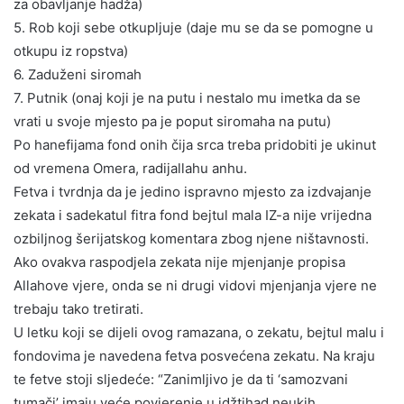
za obavljanje hadža)
5. Rob koji sebe otkupljuje (daje mu se da se pomogne u
otkupu iz ropstva)
6. Zaduženi siromah
7. Putnik (onaj koji je na putu i nestalo mu imetka da se
vrati u svoje mjesto pa je poput siromaha na putu)
Po hanefijama fond onih čija srca treba pridobiti je ukinut
od vremena Omera, radijallahu anhu.
Fetva i tvrdnja da je jedino ispravno mjesto za izdvajanje
zekata i sadekatul fitra fond bejtul mala IZ-a nije vrijedna
ozbiljnog šerijatskog komentara zbog njene ništavnosti.
Ako ovakva raspodjela zekata nije mjenjanje propisa
Allahove vjere, onda se ni drugi vidovi mjenjanja vjere ne
trebaju tako tretirati.
U letku koji se dijeli ovog ramazana, o zekatu, bejtul malu i
fondovima je navedena fetva posvećena zekatu. Na kraju
te fetve stoji sljedeće: “Zanimljivo je da ti ‘samozvani
tumači’ imaju veće povjerenje u idžtihad neukih