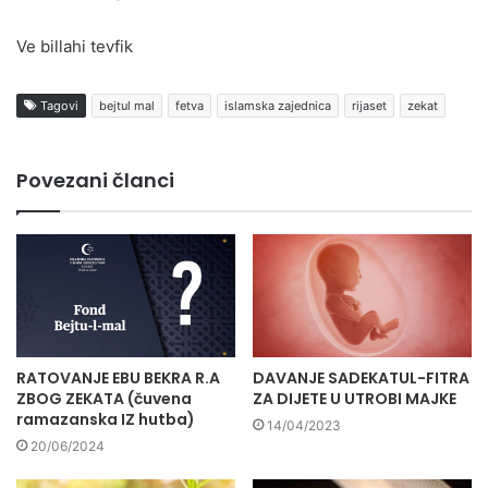
Ve billahi tevfik
Tagovi
bejtul mal
fetva
islamska zajednica
rijaset
zekat
Povezani članci
RATOVANJE EBU BEKRA R.A
DAVANJE SADEKATUL-FITRA
ZBOG ZEKATA (čuvena
ZA DIJETE U UTROBI MAJKE
ramazanska IZ hutba)
14/04/2023
20/06/2024