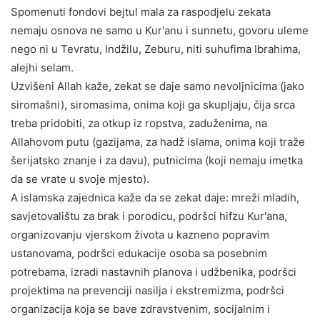
Spomenuti fondovi bejtul mala za raspodjelu zekata
nemaju osnova ne samo u Kur'anu i sunnetu, govoru uleme
nego ni u Tevratu, Indžilu, Zeburu, niti suhufima Ibrahima,
alejhi selam.
Uzvišeni Allah kaže, zekat se daje samo nevoljnicima (jako
siromašni), siromasima, onima koji ga skupljaju, čija srca
treba pridobiti, za otkup iz ropstva, zaduženima, na
Allahovom putu (gazijama, za hadž islama, onima koji traže
šerijatsko znanje i za davu), putnicima (koji nemaju imetka
da se vrate u svoje mjesto).
A islamska zajednica kaže da se zekat daje: mreži mladih,
savjetovalištu za brak i porodicu, podršci hifzu Kur'ana,
organizovanju vjerskom života u kazneno popravim
ustanovama, podršci edukacije osoba sa posebnim
potrebama, izradi nastavnih planova i udžbenika, podršci
projektima na prevenciji nasilja i ekstremizma, podršci
organizacija koja se bave zdravstvenim, socijalnim i