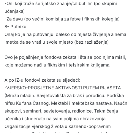
-Oni koji traže šerijatsko znanje/talibul ilm (po skupini
učenjaka)
-Za davu (po većini komisija za fetve i fikhskih kolegija)
8- Putniku
Onaj ko je na putovanju, daleko od mjesta življenja a nema
imetka da se vrati u svoje mjesto (bez razilaženja)
Ovo je pojašnjenje fondova zekata i šta se pod njima misli,
koje možemo naći u fikhskim i tefsirskim knjigama.
A po IZ-u fondovi zekata su sljedeći:
-VJERSKO-PROSJETNE AKTIVNOSTI PUTEM RIJASETA
(Mreža mladih. Savjetovališta za brak i porodicu. Podrška
hifsu Kur'ana Časnog. Mektebi i mektebska nastava. Naučni
skupovi, seminari, savjetovanja, radionice. Takmičenja
učenika i studenata na svim poljima obrazovanja.
Organizacije vjerskog života u kazneno-popravnim