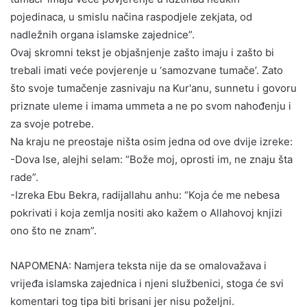
pojedinaca, u smislu načina raspodjele zekjata, od
nadležnih organa islamske zajednice”.
Ovaj skromni tekst je objašnjenje zašto imaju i zašto bi
trebali imati veće povjerenje u ‘samozvane tumače’. Zato
što svoje tumačenje zasnivaju na Kur'anu, sunnetu i govoru
priznate uleme i imama ummeta a ne po svom nahođenju i
za svoje potrebe.
Na kraju ne preostaje ništa osim jedna od ove dvije izreke:
-Dova Ise, alejhi selam: “Bože moj, oprosti im, ne znaju šta
rade”.
-Izreka Ebu Bekra, radijallahu anhu: “Koja će me nebesa
pokrivati i koja zemlja nositi ako kažem o Allahovoj knjizi
ono što ne znam”.
NAPOMENA: Namjera teksta nije da se omalovažava i
vrijeđa islamska zajednica i njeni službenici, stoga će svi
komentari tog tipa biti brisani jer nisu poželjni.