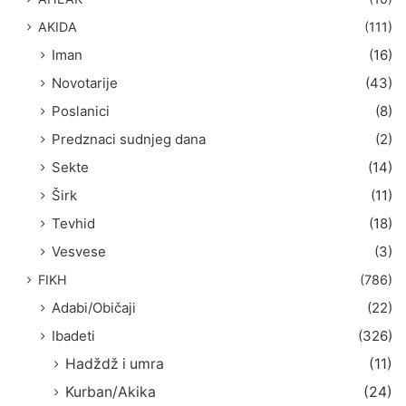
:
AKIDA
(111)
Iman
(16)
Novotarije
(43)
Poslanici
(8)
Predznaci sudnjeg dana
(2)
Sekte
(14)
Širk
(11)
Tevhid
(18)
Vesvese
(3)
FIKH
(786)
Adabi/Običaji
(22)
Ibadeti
(326)
Hadždž i umra
(11)
Kurban/Akika
(24)