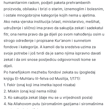
humanitarnim radom, podjeli paketa prehrambenih
proizvoda, obilasku i brizi o starim, iznemoglim i bolesnim,
i ostale mnogobrojne kategorije kojih nema u ajetima.
Ako neka vjerska institucija (vlast, ministarstvo, mešihat,
udruženje i slično) ima pravo da sakuplja zekat i sadekatul
fitr, ona nema pravo da ga dijeli po svom nahođenju osim u
strogo određenje i propisane Kur'anom i sunnetom
fondove i kategorije. A kamoli da ta sredstva uzima za
svoje potrebe i još tvrdi da je samo njima ispravno davati
zekat i da oni snose posljedicu odgovornosti kome se
dijeli.
Po hanefijskom mezhebu fondovi zekata su (pogledaj
knjigu El-Muhtaru lil-fetva od Musilija, 1/171):
1. Fekir (onaj koji ima imetka ispod nisaba)
2. Miskin (onaj koji nema ništa)
3. Ko sakuplja zekat (daje mu se u vrijednosti posla)
4. Na Allahovom putu (siromašnim gazijama i siromašnima