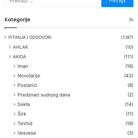
r
e
t
Kategorije
r
a
g
PITANJA I ODGOVORI
(1.187)
a
AHLAK
(10)
:
AKIDA
(111)
Iman
(16)
Novotarije
(43)
Poslanici
(8)
Predznaci sudnjeg dana
(2)
Sekte
(14)
Širk
(11)
Tevhid
(18)
Vesvese
(3)