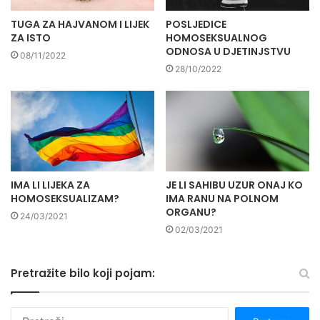
TUGA ZA HAJVANOM I LIJEK
POSLJEDICE
ZA ISTO
HOMOSEKSUALNOG
ODNOSA U DJETINJSTVU
08/11/2022
28/10/2022
IMA LI LIJEKA ZA
JE LI SAHIBU UZUR ONAJ KO
HOMOSEKSUALIZAM?
IMA RANU NA POLNOM
ORGANU?
24/03/2021
02/03/2021
Pretražite bilo koji pojam:
P