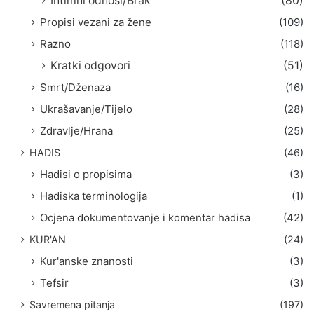
Intimni odnosi/Brak
(80)
Propisi vezani za žene
(109)
Razno
(118)
Kratki odgovori
(51)
Smrt/Dženaza
(16)
Ukrašavanje/Tijelo
(28)
Zdravlje/Hrana
(25)
HADIS
(46)
Hadisi o propisima
(3)
Hadiska terminologija
(1)
Ocjena dokumentovanje i komentar hadisa
(42)
KUR'AN
(24)
Kur'anske znanosti
(3)
Tefsir
(3)
Savremena pitanja
(197)