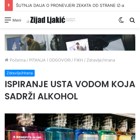
ŠUTNJA DAIJA O PRONEVJERI ZEKATA OD STRANE IZ-a
Switc
Pr
Meni
skin
Početna
/
PITANJA I ODGOVORI
/
FIKH
/
Zdravlje/Hrana
Zdravlje/Hrana
ISPIRANJE USTA VODOM KOJA
SADRŽI ALKOHOL