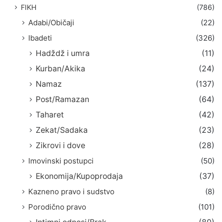
FIKH
(786)
Adabi/Običaji
(22)
Ibadeti
(326)
Hadždž i umra
(11)
Kurban/Akika
(24)
Namaz
(137)
Post/Ramazan
(64)
Taharet
(42)
Zekat/Sadaka
(23)
Zikrovi i dove
(28)
Imovinski postupci
(50)
Ekonomija/Kupoprodaja
(37)
Kazneno pravo i sudstvo
(8)
Porodično pravo
(101)