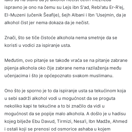
ispravno je ono na čemu su Lejs ibn S'ad, Rebi'atu Er-R'ej,
El-Muzeni (učenik Šeafije), šejh Albani i Ibn ‘Usejmin, da je
alkohol čist jer nema dokaza da je nečist.
Znači, što se tiče čistoće alkohola nema smetnje da se
koristi u vodici za ispiranje usta.
Međutim, ovo pitanje se takođe vraća se na pitanje zabrane
pijenja alkohola oko čije zabrane nema razilaženja među
učenjacima i što je općepoznato svakom muslimanu.
Ono što je sporno je to da ispiranje usta sa tekućinom koja
u sebi sadrži alkohol vodi u mogućnost da se proguta
nekoliko kapi te tekućine a to bi značilo da vidi u
mogućnost da se popije malo alkohola. A došlo je u hadisu
kojeg bilježe Ebu Davud, Tirmizi, Nesa'i, Ibn Madže, Ahmed
i ostali koji se prenosi od osmorice ashaba u kojem