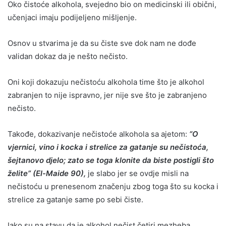
Oko čistoće alkohola, svejedno bio on medicinski ili obični,
učenjaci imaju podijeljeno mišljenje.
Osnov u stvarima je da su čiste sve dok nam ne dođe
validan dokaz da je nešto nečisto.
Oni koji dokazuju nečistoću alkohola time što je alkohol
zabranjen to nije ispravno, jer nije sve što je zabranjeno
nečisto.
Takođe, dokazivanje nečistoće alkohola sa ajetom:
“O
vjernici, vino i kocka i strelice za gatanje su nečistoća,
šejtanovo djelo; zato se toga klonite da biste postigli što
želite” (El-Maide 90),
je slabo jer se ovdje misli na
nečistoću u prenesenom značenju zbog toga što su kocka i
strelice za gatanje same po sebi čiste.
Iako su na stavu da je alkohol nečist četiri mezheba