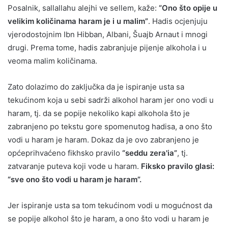
Posalnik, sallallahu alejhi ve sellem, kaže:
“Ono što opije u
velikim količinama haram je i u malim”
. Hadis ocjenjuju
vjerodostojnim Ibn Hibban, Albani, Šuajb Arnaut i mnogi
drugi. Prema tome, hadis zabranjuje pijenje alkohola i u
veoma malim količinama.
Zato dolazimo do zaključka da je ispiranje usta sa
tekućinom koja u sebi sadrži alkohol haram jer ono vodi u
haram, tj. da se popije nekoliko kapi alkohola što je
zabranjeno po tekstu gore spomenutog hadisa, a ono što
vodi u haram je haram. Dokaz da je ovo zabranjeno je
općeprihvaćeno fikhsko pravilo
“seddu zera'ia”
, tj.
zatvaranje puteva koji vode u haram.
Fiksko pravilo glasi:
“sve ono što vodi u haram je haram”.
Jer ispiranje usta sa tom tekućinom vodi u mogućnost da
se popije alkohol što je haram, a ono što vodi u haram je