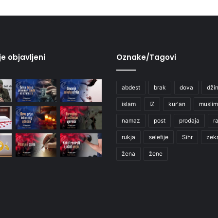
je objavljeni
Oznake/Tagovi
abdest
brak
dova
džin
islam
IZ
kur'an
muslim
namaz
post
prodaja
r
rukja
selefije
Sihr
zek
žena
žene