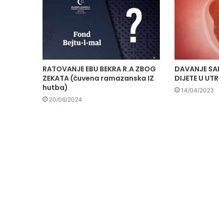
RATOVANJE EBU BEKRA R.A ZBOG
DAVANJE SA
ZEKATA (čuvena ramazanska IZ
DIJETE U UT
hutba)
14/04/2023
20/06/2024