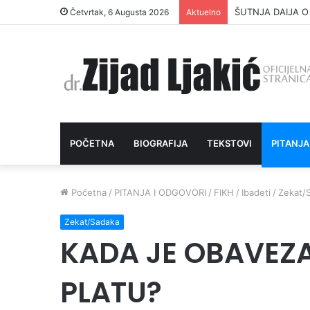
ŠUTNJA DAIJA O
Četvrtak, 6 Augusta 2026
Aktuelno
POČETNA
BIOGRAFIJA
TEKSTOVI
PITANJA
Početna
/
PITANJA I ODGOVORI
/
FIKH
/
Ibadeti
/
Zekat/
Zekat/Sadaka
KADA JE OBAVEZA
PLATU?