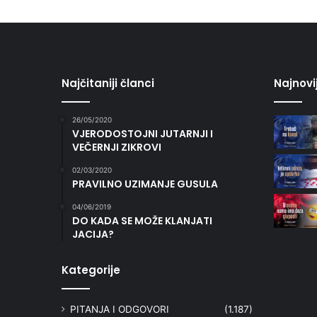
Najčitaniji članci
Najnovi
26/05/2020
VJERODOSTOJNI JUTARNJI I
VEČERNJI ZIKROVI
02/03/2020
PRAVILNO UZIMANJE GUSULA
04/06/2019
DO KADA SE MOŽE KLANJATI
JACIJA?
Kategorije
PITANJA I ODGOVORI
(1.187)