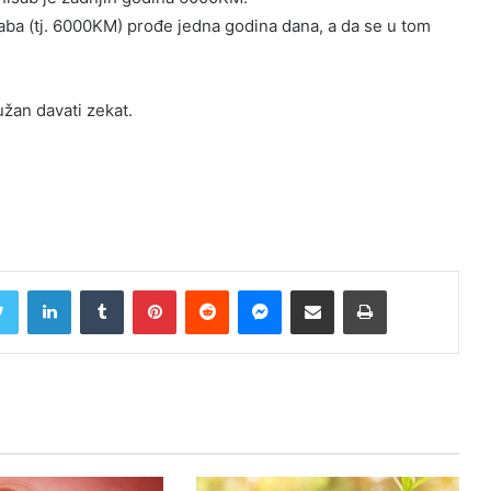
aba (tj. 6000KM) prođe jedna godina dana, a da se u tom
užan davati zekat.
Twitter
LinkedIn
Tumblr
Pinterest
Reddit
Messenger
Share via Email
Print