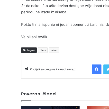
2- da nakon što ušteđevina dostigne vrijednsot nis
periodu ne izađe iz nisaba.
Pošto ti nisi ispunio ni jedan spomenuti šart, nisi d
Ve billahi tevfik.
Tagovi
plata
zekat
Facebook
Podijeli sa drugima i zaradi sevap:
Povezani članci