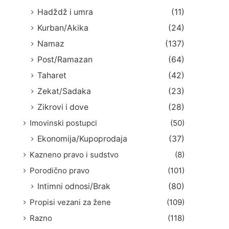
Hadždž i umra
(11)
Kurban/Akika
(24)
Namaz
(137)
Post/Ramazan
(64)
Taharet
(42)
Zekat/Sadaka
(23)
Zikrovi i dove
(28)
Imovinski postupci
(50)
Ekonomija/Kupoprodaja
(37)
Kazneno pravo i sudstvo
(8)
Porodično pravo
(101)
Intimni odnosi/Brak
(80)
Propisi vezani za žene
(109)
Razno
(118)