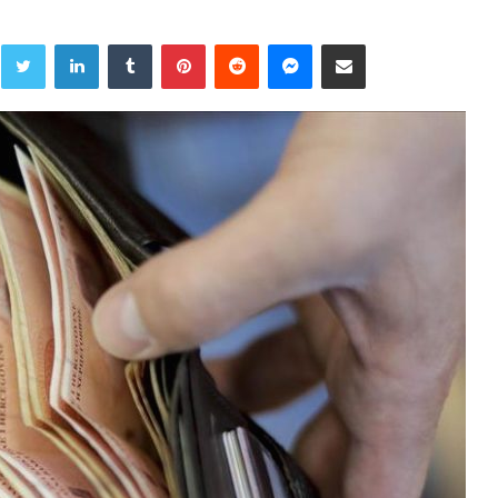
Twitter
LinkedIn
Tumblr
Pinterest
Reddit
Messenger
Share via Email