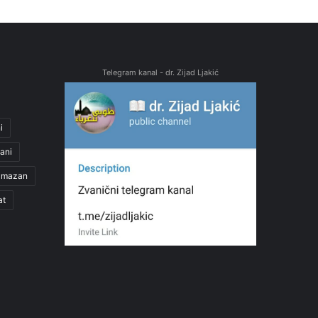
Telegram kanal - dr. Zijad Ljakić
i
ani
amazan
at