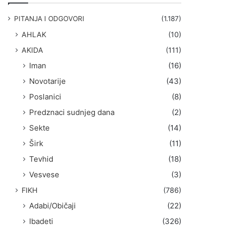
g
a
PITANJA I ODGOVORI
(1.187)
:
AHLAK
(10)
AKIDA
(111)
Iman
(16)
Novotarije
(43)
Poslanici
(8)
Predznaci sudnjeg dana
(2)
Sekte
(14)
Širk
(11)
Tevhid
(18)
Vesvese
(3)
FIKH
(786)
Adabi/Običaji
(22)
Ibadeti
(326)