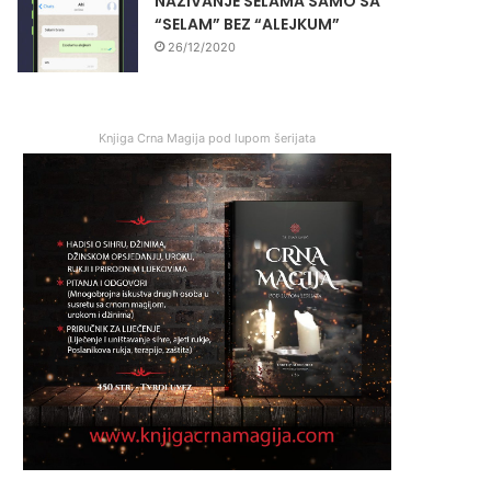
NAZIVANJE SELAMA SAMO SA
“SELAM” BEZ “ALEJKUM”
26/12/2020
Knjiga Crna Magija pod lupom šerijata