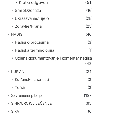
Kratki odgovori
(51)
Smrt/Dženaza
(16)
Ukrašavanje/Tijelo
(28)
Zdravlje/Hrana
(25)
HADIS
(46)
Hadisi o propisima
(3)
Hadiska terminologija
(1)
Ocjena dokumentovanje i komentar hadisa
(42)
KUR'AN
(24)
Kur'anske znanosti
(3)
Tefsir
(3)
Savremena pitanja
(197)
SIHR/UROK/LIJEČENJE
(65)
SIRA
(6)