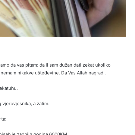
o da vas pitam: da li sam dužan dati zekat ukoliko
m nemam nikakve ušteđevine. Da Vas Allah nagradi.
ekatuhu.
g vjerovjesnika, a zatim:
ta:
 nisab je zadnjih godina 6000KM.