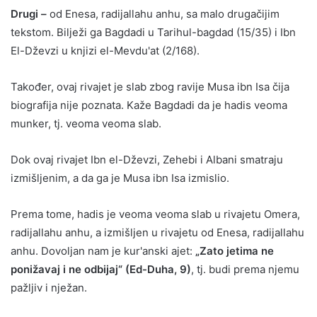
Drugi –
od Enesa, radijallahu anhu, sa malo drugačijim
tekstom. Bilježi ga Bagdadi u Tarihul-bagdad (15/35) i Ibn
El-Dževzi u knjizi el-Mevdu'at (2/168).
Također, ovaj rivajet je slab zbog ravije Musa ibn Isa čija
biografija nije poznata. Kaže Bagdadi da je hadis veoma
munker, tj. veoma veoma slab.
Dok ovaj rivajet Ibn el-Dževzi, Zehebi i Albani smatraju
izmišljenim, a da ga je Musa ibn Isa izmislio.
Prema tome, hadis je veoma veoma slab u rivajetu Omera,
radijallahu anhu, a izmišljen u rivajetu od Enesa, radijallahu
anhu. Dovoljan nam je kur'anski ajet:
„Zato jetima ne
ponižavaj i ne odbijaj“ (Ed-Duha, 9)
, tj. budi prema njemu
pažljiv i nježan.