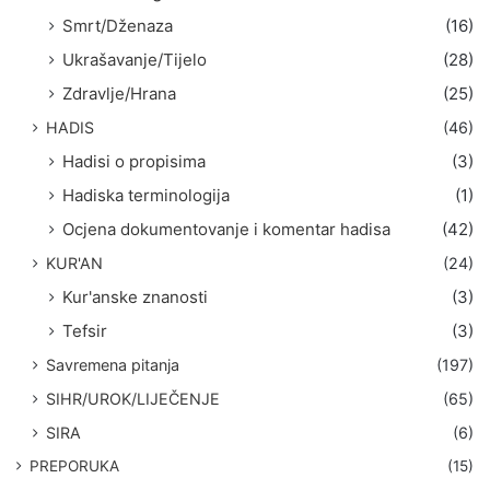
Smrt/Dženaza
(16)
Ukrašavanje/Tijelo
(28)
Zdravlje/Hrana
(25)
HADIS
(46)
Hadisi o propisima
(3)
Hadiska terminologija
(1)
Ocjena dokumentovanje i komentar hadisa
(42)
KUR'AN
(24)
Kur'anske znanosti
(3)
Tefsir
(3)
Savremena pitanja
(197)
SIHR/UROK/LIJEČENJE
(65)
SIRA
(6)
PREPORUKA
(15)