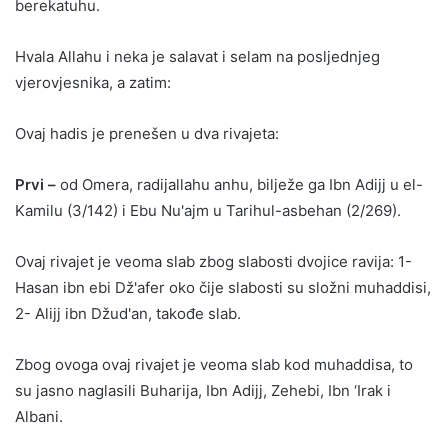
berekatuhu.
Hvala Allahu i neka je salavat i selam na posljednjeg
vjerovjesnika, a zatim:
Ovaj hadis je prenešen u dva rivajeta:
Prvi –
od Omera, radijallahu anhu, bilježe ga Ibn Adijj u el-
Kamilu (3/142) i Ebu Nu'ajm u Tarihul-asbehan (2/269).
Ovaj rivajet je veoma slab zbog slabosti dvojice ravija: 1-
Hasan ibn ebi Dž'afer oko čije slabosti su složni muhaddisi,
2- Alijj ibn Džud'an, takođe slab.
Zbog ovoga ovaj rivajet je veoma slab kod muhaddisa, to
su jasno naglasili Buharija, Ibn Adijj, Zehebi, Ibn ‘Irak i
Albani.