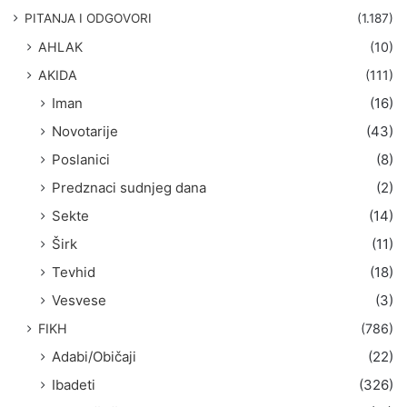
g
PITANJA I ODGOVORI
(1.187)
a
AHLAK
(10)
:
AKIDA
(111)
Iman
(16)
Novotarije
(43)
Poslanici
(8)
Predznaci sudnjeg dana
(2)
Sekte
(14)
Širk
(11)
Tevhid
(18)
Vesvese
(3)
FIKH
(786)
Adabi/Običaji
(22)
Ibadeti
(326)