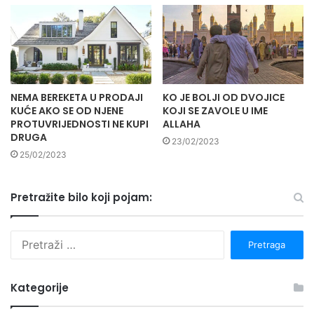
NEMA BEREKETA U PRODAJI
KO JE BOLJI OD DVOJICE
KUĆE AKO SE OD NJENE
KOJI SE ZAVOLE U IME
PROTUVRIJEDNOSTI NE KUPI
ALLAHA
DRUGA
23/02/2023
25/02/2023
Pretražite bilo koji pojam:
P
r
e
t
Kategorije
r
a