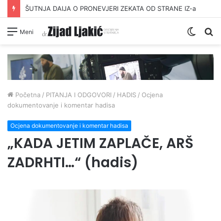
ŠUTNJA DAIJA O PRONEVJERI ZEKATA OD STRANE IZ-a
Switc
Pr
Meni
skin
Početna
/
PITANJA I ODGOVORI
/
HADIS
/
Ocjena
dokumentovanje i komentar hadisa
Ocjena dokumentovanje i komentar hadisa
„KADA JETIM ZAPLAČE, ARŠ
ZADRHTI…“ (hadis)