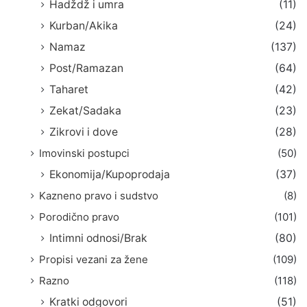
Hadždž i umra
(11)
Kurban/Akika
(24)
Namaz
(137)
Post/Ramazan
(64)
Taharet
(42)
Zekat/Sadaka
(23)
Zikrovi i dove
(28)
Imovinski postupci
(50)
Ekonomija/Kupoprodaja
(37)
Kazneno pravo i sudstvo
(8)
Porodično pravo
(101)
Intimni odnosi/Brak
(80)
Propisi vezani za žene
(109)
Razno
(118)
Kratki odgovori
(51)