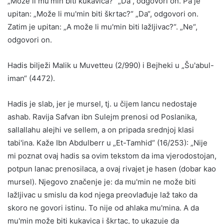
„Može li mu'min biti kukavica?“ „Da“, odgovori on. Pa je
upitan: „Može li mu'min biti škrtac?“ „Da“, odgovori on.
Zatim je upitan: „A može li mu'min biti lažljivac?“. „Ne“,
odgovori on.
Hadis bilježi Malik u Muvetteu (2/990) i Bejheki u „Šu'abul-
iman“ (4472).
Hadis je slab, jer je mursel, tj. u čijem lancu nedostaje
ashab. Ravija Safvan ibn Sulejm prenosi od Poslanika,
sallallahu alejhi ve sellem, a on pripada srednjoj klasi
tabi'ina. Kaže Ibn Abdulberr u „Et-Tamhid“ (16/253): „Nije
mi poznat ovaj hadis sa ovim tekstom da ima vjerodostojan,
potpun lanac prenosilaca, a ovaj rivajet je hasen (dobar kao
mursel). Njegovo značenje je: da mu'min ne može biti
lažljivac u smislu da kod njega preovlađuje laž tako da
skoro ne govori istinu. To nije od ahlaka mu'mina. A da
mu'min može biti kukavica i škrtac, to ukazuje da