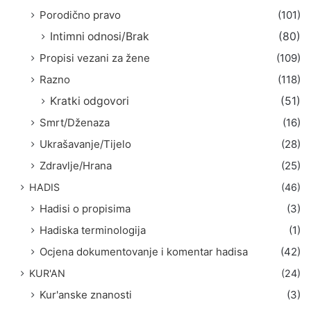
Porodično pravo
(101)
Intimni odnosi/Brak
(80)
Propisi vezani za žene
(109)
Razno
(118)
Kratki odgovori
(51)
Smrt/Dženaza
(16)
Ukrašavanje/Tijelo
(28)
Zdravlje/Hrana
(25)
HADIS
(46)
Hadisi o propisima
(3)
Hadiska terminologija
(1)
Ocjena dokumentovanje i komentar hadisa
(42)
KUR'AN
(24)
Kur'anske znanosti
(3)