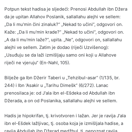
Potpun tekst hadisa je sljedeći: Prenosi Abdullah ibn Džera
da je upitan Allahov Poslanik, sallallahu alejhi ve sellem:
„Da li mu'min čini zinaluk?“ „Nekad to učini“, odgovori on.
Kaže: „Da li mu'min krade?“ „Nekad to učini“, odgovori on.
„A da li mu'min laže?“, upita. „Ne“, odgovori on, sallallahu
alejhi ve sellem. Zatim je dodao (riječi Uzvišenog):
„Usuđuju se da laži izmišljaju samo oni koji u Allahove
riječi ne vjeruju“ (En-Nahl, 105).
Bilježe ga Ibn Džerir Taberi u „Tehzibul-asar“ (1/135, br.
244) i Ibn ‘Asakir u „Tarihu Dimešk“ (6/272). Lanac
prenosilaca je: od J'ala ibn el-Ešdeka od Abdullah ibn
Džerada, a on od Poslanika, sallallahu alejhi ve sellem.
Hadis je hipokrifan, tj. krivotvoren i lažan. Jer je ravija J'ala
ibn el-Ešdek lažljivac, tj. osoba koja je izmišljala hadise, a
ravija Abdullah ibn Džerad medžhul, tj. nepoznat ravija.