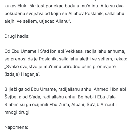
kukavičluk i škrtost ponekad budu u mu'minu. A to su dva
pokuđena svojstva od kojih se Allahov Poslanik, sallallahu
alejhi ve sellem, utjecao Allahu“.
Drugi hadis:
Od Ebu Umame i S'ad ibn ebi Vekkasa, radijallahu anhuma,
se prenosi da je Poslanik, sallallahu alejhi ve sellem, rekao:
„Svako svojstvo je mu'minu prirodno osim pronevjere
(izdaje) i laganja“.
Bilježi ga od Ebu Umame, radijallahu anhu, Ahmed i Ibn ebi
Šejbe, a od S'ada, radijallahu anhu, Bejhebi i Ebu J'ala.
Slabim su ga ocijenili Ebu Zur'a, Albani, Šu'ajb Arnaut i
mnogi drugi.
Napomena: