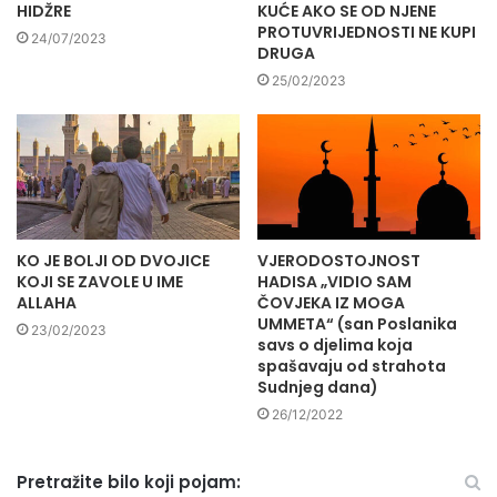
HIDŽRE
KUĆE AKO SE OD NJENE
PROTUVRIJEDNOSTI NE KUPI
24/07/2023
DRUGA
25/02/2023
KO JE BOLJI OD DVOJICE
VJERODOSTOJNOST
KOJI SE ZAVOLE U IME
HADISA „VIDIO SAM
ALLAHA
ČOVJEKA IZ MOGA
UMMETA“ (san Poslanika
23/02/2023
savs o djelima koja
spašavaju od strahota
Sudnjeg dana)
26/12/2022
Pretražite bilo koji pojam: