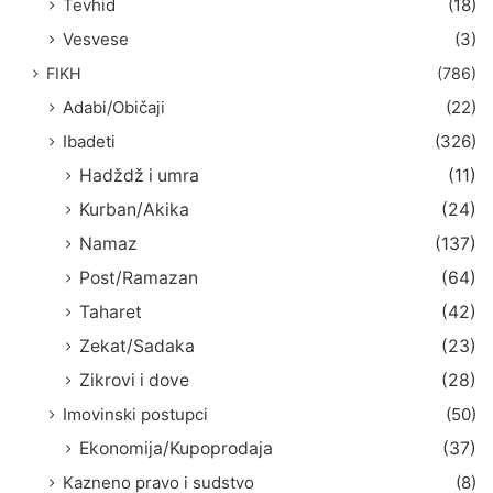
Tevhid
(18)
Vesvese
(3)
FIKH
(786)
Adabi/Običaji
(22)
Ibadeti
(326)
Hadždž i umra
(11)
Kurban/Akika
(24)
Namaz
(137)
Post/Ramazan
(64)
Taharet
(42)
Zekat/Sadaka
(23)
Zikrovi i dove
(28)
Imovinski postupci
(50)
Ekonomija/Kupoprodaja
(37)
Kazneno pravo i sudstvo
(8)