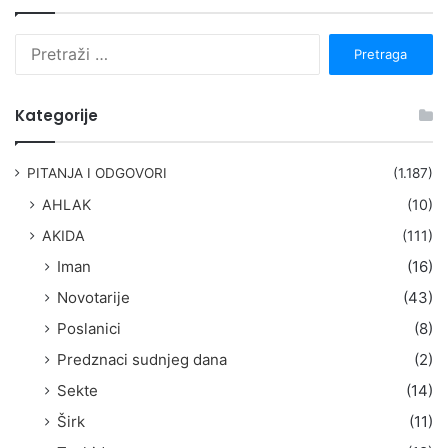
P
r
e
t
Kategorije
r
a
g
PITANJA I ODGOVORI
(1.187)
a
AHLAK
(10)
:
AKIDA
(111)
Iman
(16)
Novotarije
(43)
Poslanici
(8)
Predznaci sudnjeg dana
(2)
Sekte
(14)
Širk
(11)