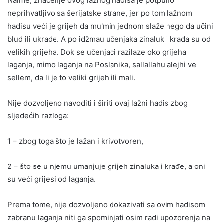
Naime, značenje ovog lažnog hadisa je potpuno
neprihvatljivo sa šerijatske strane, jer po tom lažnom
hadisu veći je grijeh da mu'min jednom slaže nego da učini
blud ili ukrade. A po idžmau učenjaka zinaluk i krađa su od
velikih grijeha. Dok se učenjaci razilaze oko grijeha
laganja, mimo laganja na Poslanika, sallallahu alejhi ve
sellem, da li je to veliki grijeh ili mali.
Nije dozvoljeno navoditi i širiti ovaj lažni hadis zbog
sljedećih razloga:
1 – zbog toga što je lažan i krivotvoren,
2 – što se u njemu umanjuje grijeh zinaluka i krađe, a oni
su veći grijesi od laganja.
Prema tome, nije dozvoljeno dokazivati sa ovim hadisom
zabranu laganja niti ga spominjati osim radi upozorenja na