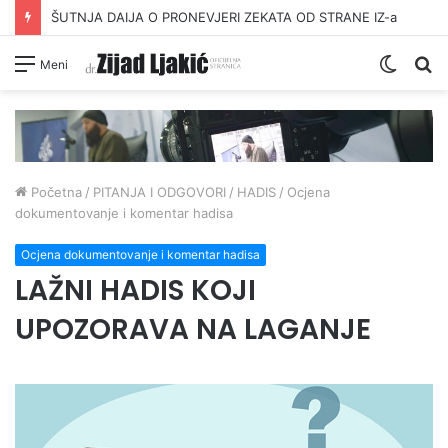
ŠUTNJA DAIJA O PRONEVJERI ZEKATA OD STRANE IZ-a
Switc
Pr
Meni
skin
Početna
/
PITANJA I ODGOVORI
/
HADIS
/
Ocjena
dokumentovanje i komentar hadisa
Ocjena dokumentovanje i komentar hadisa
LAŽNI HADIS KOJI
UPOZORAVA NA LAGANJE