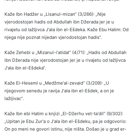
Kaže Ibn Hadžer u „Lisanul-mizan“ (3/266): „Nije
vjerodostojan hadis od Abdullah ibn Džerada jer je u
rivajetu od lažljivca J'ala ibn el-Ešdeka. Kaže Ebu Hatim: Od
njega nije poznat nijedan vjerodostojan hadis“.
Kaže Zehebi u „Mizanul-i'atidal“ (4/71): „Hadis od Abdullah
ibn Džerada nije vjerodostojan jer je u rivajetu od lažljivca
J'ala ibn el-Ešdeka“.
Kaže El-Hesemi u „Medžme'al-zevaid“ (3/209): „U
njegovom senedu je ravija J'ala ibn el-Ešdek, a on je
lažljivac“.
Kaže Ibn ebi Hatim u knjizi „El-Džerhu vet-ta'dil“ (9/302):
„Upitan je Ebu Zur'a o J'ala ibn el-Ešdeku, pa je odgovorio:
On po meni ne govori istinu, nije ništa. Došao je u grad er-