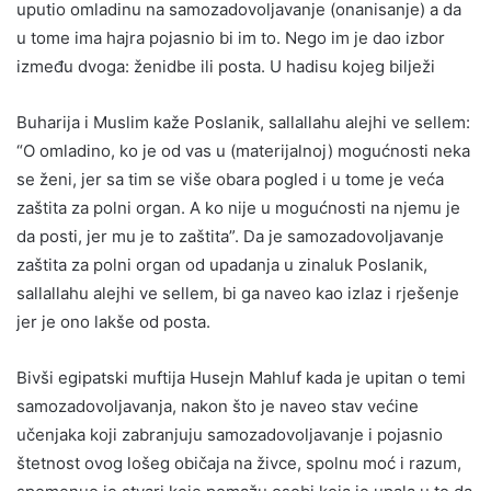
uputio omladinu na samozadovoljavanje (onanisanje) a da
u tome ima hajra pojasnio bi im to. Nego im je dao izbor
između dvoga: ženidbe ili posta. U hadisu kojeg bilježi
Buharija i Muslim kaže Poslanik, sallallahu alejhi ve sellem:
“O omladino, ko je od vas u (materijalnoj) mogućnosti neka
se ženi, jer sa tim se više obara pogled i u tome je veća
zaštita za polni organ. A ko nije u mogućnosti na njemu je
da posti, jer mu je to zaštita”. Da je samozadovoljavanje
zaštita za polni organ od upadanja u zinaluk Poslanik,
sallallahu alejhi ve sellem, bi ga naveo kao izlaz i rješenje
jer je ono lakše od posta.
Bivši egipatski muftija Husejn Mahluf kada je upitan o temi
samozadovoljavanja, nakon što je naveo stav većine
učenjaka koji zabranjuju samozadovoljavanje i pojasnio
štetnost ovog lošeg običaja na živce, spolnu moć i razum,