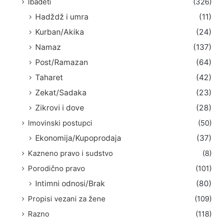
Ibadeti
(326)
Hadždž i umra
(11)
Kurban/Akika
(24)
Namaz
(137)
Post/Ramazan
(64)
Taharet
(42)
Zekat/Sadaka
(23)
Zikrovi i dove
(28)
Imovinski postupci
(50)
Ekonomija/Kupoprodaja
(37)
Kazneno pravo i sudstvo
(8)
Porodično pravo
(101)
Intimni odnosi/Brak
(80)
Propisi vezani za žene
(109)
Razno
(118)