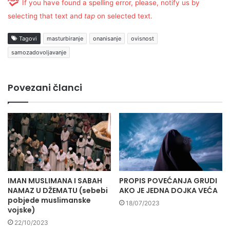
If you have found a spelling error, please, notify us by
selecting that text and
tap
on selected text.
Tagovi
masturbiranje
onanisanje
ovisnost
samozadovoljavanje
Povezani članci
IMAN MUSLIMANA I SABAH
PROPIS POVEĆANJA GRUDI
NAMAZ U DŽEMATU (sebebi
AKO JE JEDNA DOJKA VEĆA
pobjede muslimanske
18/07/2023
vojske)
22/10/2023