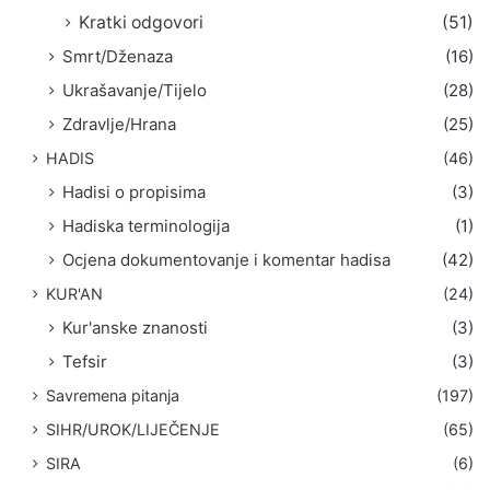
Kratki odgovori
(51)
Smrt/Dženaza
(16)
Ukrašavanje/Tijelo
(28)
Zdravlje/Hrana
(25)
HADIS
(46)
Hadisi o propisima
(3)
Hadiska terminologija
(1)
Ocjena dokumentovanje i komentar hadisa
(42)
KUR'AN
(24)
Kur'anske znanosti
(3)
Tefsir
(3)
Savremena pitanja
(197)
SIHR/UROK/LIJEČENJE
(65)
SIRA
(6)