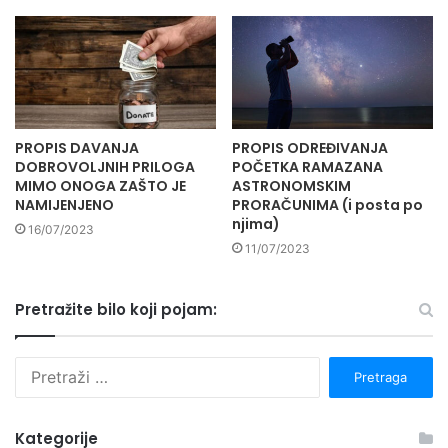
PROPIS DAVANJA
PROPIS ODREĐIVANJA
DOBROVOLJNIH PRILOGA
POČETKA RAMAZANA
MIMO ONOGA ZAŠTO JE
ASTRONOMSKIM
NAMIJENJENO
PRORAČUNIMA (i posta po
njima)
16/07/2023
11/07/2023
Pretražite bilo koji pojam:
P
r
e
t
Kategorije