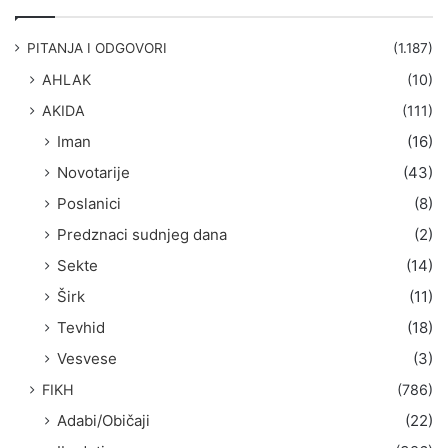
r
a
g
PITANJA I ODGOVORI
(1.187)
a
AHLAK
(10)
:
AKIDA
(111)
Iman
(16)
Novotarije
(43)
Poslanici
(8)
Predznaci sudnjeg dana
(2)
Sekte
(14)
Širk
(11)
Tevhid
(18)
Vesvese
(3)
FIKH
(786)
Adabi/Običaji
(22)