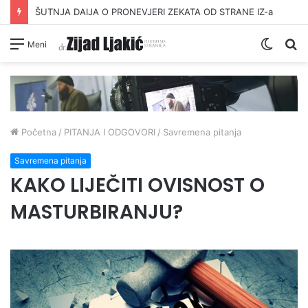
ŠUTNJA DAIJA O PRONEVJERI ZEKATA OD STRANE IZ-a
Switc
Pr
Meni
skin
Početna
/
PITANJA I ODGOVORI
/
Savremena pitanja
Savremena pitanja
KAKO LIJEČITI OVISNOST O
MASTURBIRANJU?