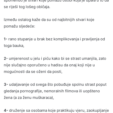
spomenuo je stvari koje pomažu osobi koja je upala u to da
se riješi tog lošeg običaja.
Između ostalog kaže da su od najbitnijih stvari koje
pomažu sljedeće:
1-
rano stupanje u brak bez komplikovanja i pravljenja od
toga bauka,
2-
umjerenost u jelu i piću kako bi se strast umanjila, zato
nije slučajno oporučeno u hadisu da onaj koji nije u
mogućnosti da se oženi da posti,
3-
udaljavanje od svega što pobuđuje spolnu strast poput
gledanja pornografije, nemoralnih filmova ili uopšteno
žena (a za ženu muškaraca),
4-
druženje sa osobama koje praktikuju vjeru, zaokupljanje