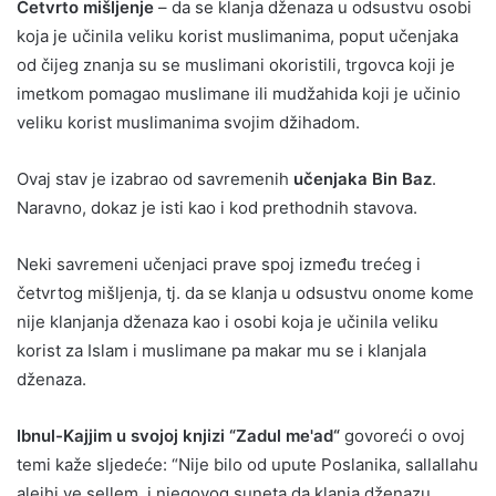
Četvrto mišljenje
– da se klanja dženaza u odsustvu osobi
koja je učinila veliku korist muslimanima, poput učenjaka
od čijeg znanja su se muslimani okoristili, trgovca koji je
imetkom pomagao muslimane ili mudžahida koji je učinio
veliku korist muslimanima svojim džihadom.
Ovaj stav je izabrao od savremenih
učenjaka Bin Baz
.
Naravno, dokaz je isti kao i kod prethodnih stavova.
Neki savremeni učenjaci prave spoj između trećeg i
četvrtog mišljenja, tj. da se klanja u odsustvu onome kome
nije klanjanja dženaza kao i osobi koja je učinila veliku
korist za Islam i muslimane pa makar mu se i klanjala
dženaza.
Ibnul-Kajjim u svojoj knjizi “Zadul me'ad“
govoreći o ovoj
temi kaže sljedeće: “Nije bilo od upute Poslanika, sallallahu
alejhi ve sellem, i njegovog suneta da klanja dženazu