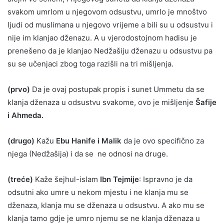
svakom umrlom u njegovom odsustvu, umrlo je mnoštvo
ljudi od muslimana u njegovo vrijeme a bili su u odsustvu i
nije im klanjao dženazu. A u vjerodostojnom hadisu je
prenešeno da je klanjao Nedžašiju dženazu u odsustvu pa
su se učenjaci zbog toga razišli na tri mišljenja.
(prvo)
Da je ovaj postupak propis i sunet Ummetu da se
klanja dženaza u odsustvu svakome, ovo je mišljenje
Šafije
i Ahmeda.
(drugo)
Kažu
Ebu Hanife i Malik
da je ovo specifično za
njega (Nedžašija) i da se ne odnosi na druge.
(treće)
Kaže šejhul-islam
Ibn Tejmije
: Ispravno je da
odsutni ako umre u nekom mjestu i ne klanja mu se
dženaza, klanja mu se dženaza u odsustvu. A ako mu se
klanja tamo gdje je umro njemu se ne klanja dženaza u