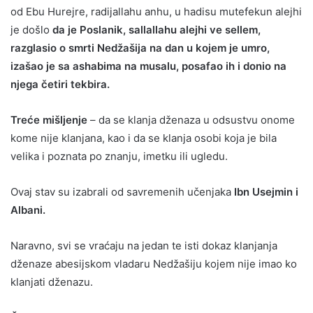
od Ebu Hurejre, radijallahu anhu, u hadisu mutefekun alejhi
je došlo
da je Poslanik, sallallahu alejhi ve sellem,
razglasio o smrti Nedžašija na dan u kojem je umro,
izašao je sa ashabima na musalu, posafao ih i donio na
njega četiri tekbira.
Treće mišljenje
– da se klanja dženaza u odsustvu onome
kome nije klanjana, kao i da se klanja osobi koja je bila
velika i poznata po znanju, imetku ili ugledu.
Ovaj stav su izabrali od savremenih učenjaka
Ibn Usejmin i
Albani.
Naravno, svi se vraćaju na jedan te isti dokaz klanjanja
dženaze abesijskom vladaru Nedžašiju kojem nije imao ko
klanjati dženazu.