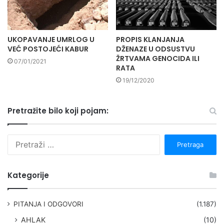
UKOPAVANJE UMRLOG U
PROPIS KLANJANJA
VEĆ POSTOJEĆI KABUR
DŽENAZE U ODSUSTVU
ŽRTVAMA GENOCIDA ILI
07/01/2021
RATA
19/12/2020
Pretražite bilo koji pojam:
P
r
e
t
Kategorije
r
a
g
PITANJA I ODGOVORI
(1.187)
a
AHLAK
(10)
: