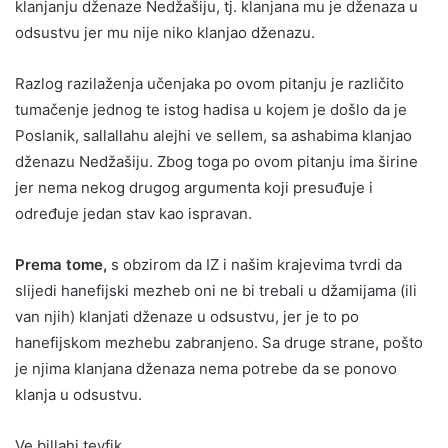
klanjanju dženaze Nedžašiju, tj. klanjana mu je dženaza u
odsustvu jer mu nije niko klanjao dženazu.
Razlog razilaženja učenjaka po ovom pitanju je različito
tumačenje jednog te istog hadisa u kojem je došlo da je
Poslanik, sallallahu alejhi ve sellem, sa ashabima klanjao
dženazu Nedžašiju. Zbog toga po ovom pitanju ima širine
jer nema nekog drugog argumenta koji presuđuje i
određuje jedan stav kao ispravan.
Prema tome,
s obzirom da IZ i našim krajevima tvrdi da
slijedi hanefijski mezheb oni ne bi trebali u džamijama (ili
van njih) klanjati dženaze u odsustvu, jer je to po
hanefijskom mezhebu zabranjeno. Sa druge strane, pošto
je njima klanjana dženaza nema potrebe da se ponovo
klanja u odsustvu.
Ve billahi tevfik.