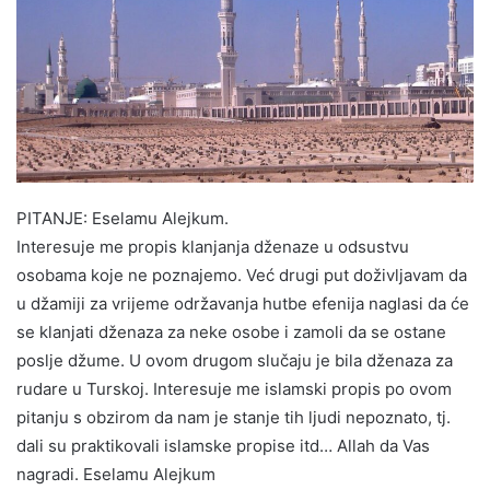
PITANJE: Eselamu Alejkum.
Interesuje me propis klanjanja dženaze u odsustvu
osobama koje ne poznajemo. Već drugi put doživljavam da
u džamiji za vrijeme održavanja hutbe efenija naglasi da će
se klanjati dženaza za neke osobe i zamoli da se ostane
poslje džume. U ovom drugom slučaju je bila dženaza za
rudare u Turskoj. Interesuje me islamski propis po ovom
pitanju s obzirom da nam je stanje tih ljudi nepoznato, tj.
dali su praktikovali islamske propise itd… Allah da Vas
nagradi. Eselamu Alejkum