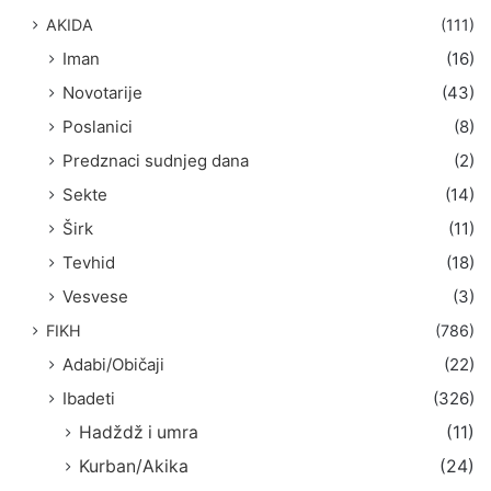
AKIDA
(111)
Iman
(16)
Novotarije
(43)
Poslanici
(8)
Predznaci sudnjeg dana
(2)
Sekte
(14)
Širk
(11)
Tevhid
(18)
Vesvese
(3)
FIKH
(786)
Adabi/Običaji
(22)
Ibadeti
(326)
Hadždž i umra
(11)
Kurban/Akika
(24)