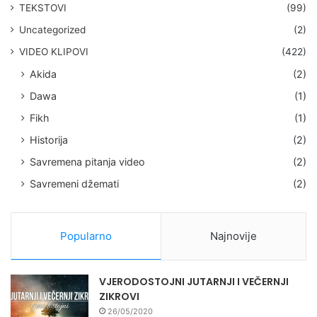
TEKSTOVI
(99)
Uncategorized
(2)
VIDEO KLIPOVI
(422)
Akida
(2)
Dawa
(1)
Fikh
(1)
Historija
(2)
Savremena pitanja video
(2)
Savremeni džemati
(2)
Popularno
Najnovije
VJERODOSTOJNI JUTARNJI I VEČERNJI
ZIKROVI
26/05/2020