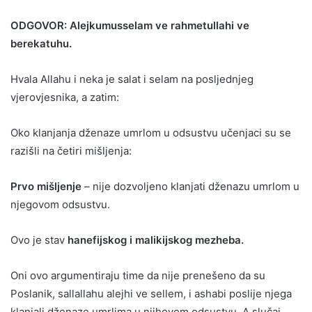
ODGOVOR: Alejkumusselam ve rahmetullahi ve
berekatuhu.
Hvala Allahu i neka je salat i selam na posljednjeg
vjerovjesnika, a zatim:
Oko klanjanja dženaze umrlom u odsustvu učenjaci su se
razišli na četiri mišljenja:
Prvo mišljenje
– nije dozvoljeno klanjati dženazu umrlom u
njegovom odsustvu.
Ovo je stav
hanefijskog i malikijskog mezheba.
Oni ovo argumentiraju time da nije prenešeno da su
Poslanik, sallallahu alejhi ve sellem, i ashabi poslije njega
klanjali dženaze umrlima u njihovom odsustvu. A slučaj