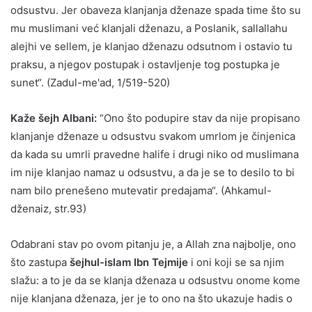
odsustvu. Jer obaveza klanjanja dženaze spada time što su
mu muslimani već klanjali dženazu, a Poslanik, sallallahu
alejhi ve sellem, je klanjao dženazu odsutnom i ostavio tu
praksu, a njegov postupak i ostavljenje tog postupka je
sunet“. (Zadul-me'ad, 1/519-520)
Kaže šejh Albani:
“Ono što podupire stav da nije propisano
klanjanje dženaze u odsustvu svakom umrlom je činjenica
da kada su umrli pravedne halife i drugi niko od muslimana
im nije klanjao namaz u odsustvu, a da je se to desilo to bi
nam bilo prenešeno mutevatir predajama“. (Ahkamul-
dženaiz, str.93)
Odabrani stav po ovom pitanju je, a Allah zna najbolje, ono
što zastupa
šejhul-islam Ibn Tejmije
i oni koji se sa njim
slažu: a to je da se klanja dženaza u odsustvu onome kome
nije klanjana dženaza, jer je to ono na što ukazuje hadis o