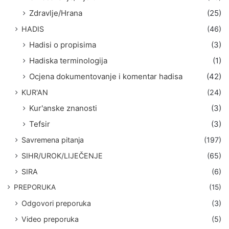
Zdravlje/Hrana
(25)
HADIS
(46)
Hadisi o propisima
(3)
Hadiska terminologija
(1)
Ocjena dokumentovanje i komentar hadisa
(42)
KUR'AN
(24)
Kur'anske znanosti
(3)
Tefsir
(3)
Savremena pitanja
(197)
SIHR/UROK/LIJEČENJE
(65)
SIRA
(6)
PREPORUKA
(15)
Odgovori preporuka
(3)
Video preporuka
(5)