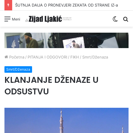
ŠUTNJA DAIJA O PRONEVJERI ZEKATA OD STRANE IZ-a
Switc
Pr
Meni
skin
Početna
/
PITANJA I ODGOVORI
/
FIKH
/
Smrt/Dženaza
Smrt/Dženaza
KLANJANJE DŽENAZE U
ODSUSTVU