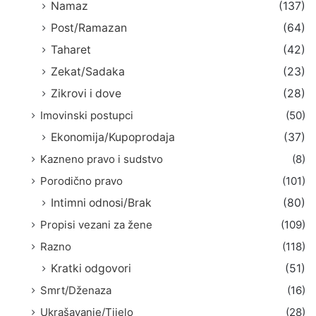
Namaz
(137)
Post/Ramazan
(64)
Taharet
(42)
Zekat/Sadaka
(23)
Zikrovi i dove
(28)
Imovinski postupci
(50)
Ekonomija/Kupoprodaja
(37)
Kazneno pravo i sudstvo
(8)
Porodično pravo
(101)
Intimni odnosi/Brak
(80)
Propisi vezani za žene
(109)
Razno
(118)
Kratki odgovori
(51)
Smrt/Dženaza
(16)
Ukrašavanje/Tijelo
(28)