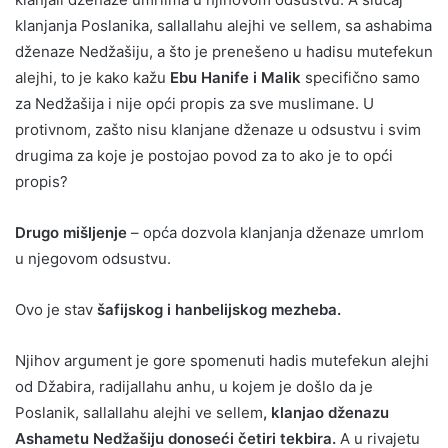
klanjanja Poslanika, sallallahu alejhi ve sellem, sa ashabima
dženaze Nedžašiju, a što je prenešeno u hadisu mutefekun
alejhi, to je kako kažu
Ebu Hanife i Malik
specifično samo
za Nedžašija i nije opći propis za sve muslimane. U
protivnom, zašto nisu klanjane dženaze u odsustvu i svim
drugima za koje je postojao povod za to ako je to opći
propis?
Drugo mišljenje
– opća dozvola klanjanja dženaze umrlom
u njegovom odsustvu.
Ovo je stav
šafijskog i hanbelijskog mezheba.
Njihov argument je gore spomenuti hadis mutefekun alejhi
od Džabira, radijallahu anhu, u kojem je došlo da je
Poslanik, sallallahu alejhi ve sellem
, klanjao dženazu
Ashametu Nedžašiju donoseći četiri tekbira.
A u rivajetu