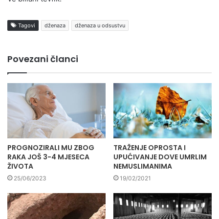
Tagovi
dženaza
dženaza u odsustvu
Povezani članci
PROGNOZIRALI MU ZBOG
TRAŽENJE OPROSTA I
RAKA JOŠ 3-4 MJESECA
UPUĆIVANJE DOVE UMRLIM
ŽIVOTA
NEMUSLIMANIMA
25/06/2023
19/02/2021