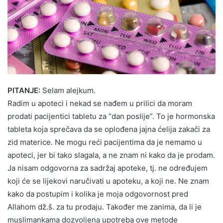
PITANJE:
Selam alejkum.
Radim u apoteci i nekad se nađem u prilici da moram
prodati pacijentici tabletu za “dan poslije”. To je hormonska
tableta koja sprečava da se oplođena jajna ćelija zakači za
zid materice. Ne mogu reći pacijentima da je nemamo u
apoteci, jer bi tako slagala, a ne znam ni kako da je prodam.
Ja nisam odgovorna za sadržaj apoteke, tj. ne određujem
koji će se lijekovi naručivati u apoteku, a koji ne. Ne znam
kako da postupim i kolika je moja odgovornost pred
Allahom dž.š. za tu prodaju. Također me zanima, da li je
muslimankama dozvoljena upotreba ove metode