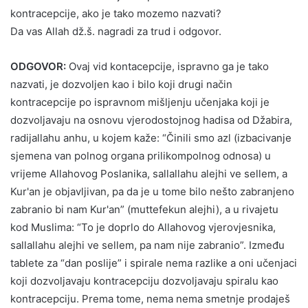
kontracepcije, ako je tako mozemo nazvati?
Da vas Allah dž.š. nagradi za trud i odgovor.
ODGOVOR:
Ovaj vid kontacepcije, ispravno ga je tako
nazvati, je dozvoljen kao i bilo koji drugi način
kontracepcije po ispravnom mišljenju učenjaka koji je
dozvoljavaju na osnovu vjerodostojnog hadisa od Džabira,
radijallahu anhu, u kojem kaže: “Činili smo azl (izbacivanje
sjemena van polnog organa prilikompolnog odnosa) u
vrijeme Allahovog Poslanika, sallallahu alejhi ve sellem, a
Kur'an je objavljivan, pa da je u tome bilo nešto zabranjeno
zabranio bi nam Kur'an” (muttefekun alejhi), a u rivajetu
kod Muslima: “To je doprlo do Allahovog vjerovjesnika,
sallallahu alejhi ve sellem, pa nam nije zabranio”. Između
tablete za “dan poslije” i spirale nema razlike a oni učenjaci
koji dozvoljavaju kontracepciju dozvoljavaju spiralu kao
kontracepciju. Prema tome, nema nema smetnje prodaješ