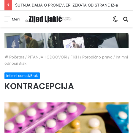
ŠUTNJA DAIJA O PRONEVJERI ZEKATA OD STRANE IZ-a
Switc
Pr
Meni
skin
Početna
/
PITANJA I ODGOVORI
/
FIKH
/
Porodično pravo
/
Intimni
odnosi/Brak
Intimni odnosi/Brak
KONTRACEPCIJA