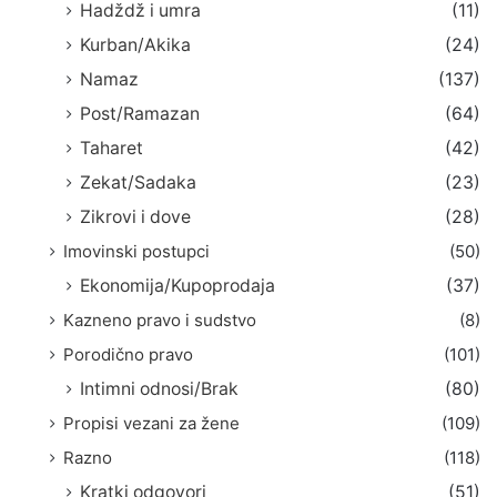
Hadždž i umra
(11)
Kurban/Akika
(24)
Namaz
(137)
Post/Ramazan
(64)
Taharet
(42)
Zekat/Sadaka
(23)
Zikrovi i dove
(28)
Imovinski postupci
(50)
Ekonomija/Kupoprodaja
(37)
Kazneno pravo i sudstvo
(8)
Porodično pravo
(101)
Intimni odnosi/Brak
(80)
Propisi vezani za žene
(109)
Razno
(118)
Kratki odgovori
(51)