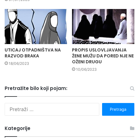
UTICAJ OTPADNIŠTVA NA
PROPIS USLOVLJAVANJA
RAZVOD BRAKA
ŽENE MUŽU DA PORED NJE NE
OŽENI DRUGU
18/06/2023
10/06/2023
Pretražite bilo koji pojam:
P
r
e
t
Kategorije
r
a