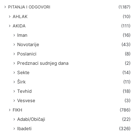
g
PITANJA I ODGOVORI
(1.187)
a
AHLAK
(10)
:
AKIDA
(111)
Iman
(16)
Novotarije
(43)
Poslanici
(8)
Predznaci sudnjeg dana
(2)
Sekte
(14)
Širk
(11)
Tevhid
(18)
Vesvese
(3)
FIKH
(786)
Adabi/Običaji
(22)
Ibadeti
(326)