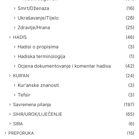
Smrt/Dženaza
(16)
Ukrašavanje/Tijelo
(28)
Zdravlje/Hrana
(25)
HADIS
(46)
Hadisi o propisima
(3)
Hadiska terminologija
(1)
Ocjena dokumentovanje i komentar hadisa
(42)
KUR'AN
(24)
Kur'anske znanosti
(3)
Tefsir
(3)
Savremena pitanja
(197)
SIHR/UROK/LIJEČENJE
(65)
SIRA
(6)
PREPORUKA
(15)