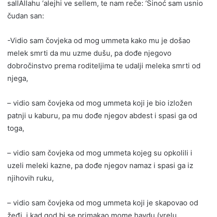
sallAllahu ‘alejhi ve sellem, te nam reče: ‘Sinoć sam usnio
čudan san:
-Vidio sam čovjeka od mog ummeta kako mu je došao
melek smrti da mu uzme dušu, pa dođe njegovo
dobročinstvo prema roditeljima te udalji meleka smrti od
njega,
– vidio sam čovjeka od mog ummeta koji je bio izložen
patnji u kaburu, pa mu dođe njegov abdest i spasi ga od
toga,
– vidio sam čovjeka od mog ummeta kojeg su opkolili i
uzeli meleki kazne, pa dođe njegov namaz i spasi ga iz
njihovih ruku,
– vidio sam čovjeka od mog ummeta koji je skapovao od
žeđi, i kad god bi se primakao mome havdu (vrelu,