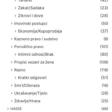
Taharet
(42)
Zekat/Sadaka
(23)
Zikrovi i dove
(28)
Imovinski postupci
(50)
Ekonomija/Kupoprodaja
(37)
Kazneno pravo i sudstvo
(8)
Porodično pravo
(101)
Intimni odnosi/Brak
(80)
Propisi vezani za žene
(109)
Razno
(118)
Kratki odgovori
(51)
Smrt/Dženaza
(16)
Ukrašavanje/Tijelo
(28)
Zdravlje/Hrana
(25)
HADIS
(46)