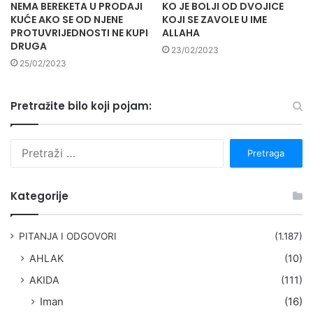
NEMA BEREKETA U PRODAJI
KO JE BOLJI OD DVOJICE
KUĆE AKO SE OD NJENE
KOJI SE ZAVOLE U IME
PROTUVRIJEDNOSTI NE KUPI
ALLAHA
DRUGA
23/02/2023
25/02/2023
Pretražite bilo koji pojam:
P
r
e
t
Kategorije
r
a
g
PITANJA I ODGOVORI
(1.187)
a
AHLAK
(10)
:
AKIDA
(111)
Iman
(16)