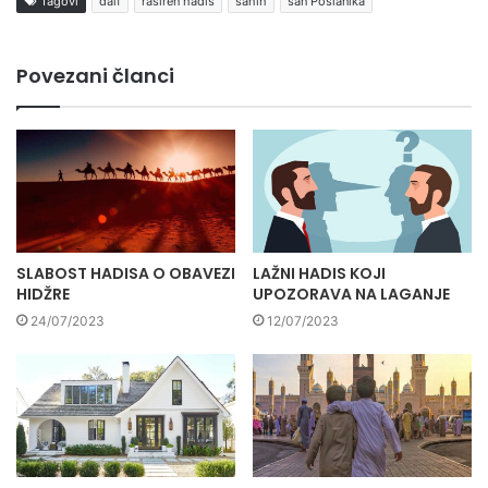
Tagovi
daif
raširen hadis
sahih
san Poslanika
Povezani članci
SLABOST HADISA O OBAVEZI
LAŽNI HADIS KOJI
HIDŽRE
UPOZORAVA NA LAGANJE
24/07/2023
12/07/2023