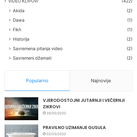
VIDEO KLIPOVI
(422)
Akida
(2)
Dawa
(1)
Fikh
(1)
Historija
(2)
Savremena pitanja video
(2)
Savremeni džemati
(2)
Popularno
Najnovije
VJERODOSTOJNI JUTARNJI I VEČERNJI
ZIKROVI
26/05/2020
PRAVILNO UZIMANJE GUSULA
02/03/2020