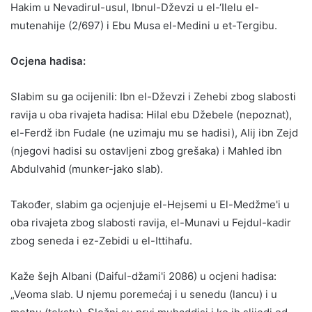
Hakim u Nevadirul-usul, Ibnul-Dževzi u el-‘Ilelu el-
mutenahije (2/697) i Ebu Musa el-Medini u et-Tergibu.
Ocjena hadisa:
Slabim su ga ocijenili: Ibn el-Dževzi i Zehebi zbog slabosti
ravija u oba rivajeta hadisa: Hilal ebu Džebele (nepoznat),
el-Ferdž ibn Fudale (ne uzimaju mu se hadisi), Alij ibn Zejd
(njegovi hadisi su ostavljeni zbog grešaka) i Mahled ibn
Abdulvahid (munker-jako slab).
Također, slabim ga ocjenjuje el-Hejsemi u El-Medžme'i u
oba rivajeta zbog slabosti ravija, el-Munavi u Fejdul-kadir
zbog seneda i ez-Zebidi u el-Ittihafu.
Kaže šejh Albani (Daiful-džami'i 2086) u ocjeni hadisa:
„Veoma slab. U njemu poremećaj i u senedu (lancu) i u