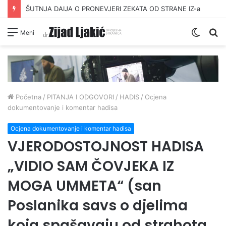
ŠUTNJA DAIJA O PRONEVJERI ZEKATA OD STRANE IZ-a
Switc
Pr
Meni
skin
Početna
/
PITANJA I ODGOVORI
/
HADIS
/
Ocjena
dokumentovanje i komentar hadisa
Ocjena dokumentovanje i komentar hadisa
VJERODOSTOJNOST HADISA
„VIDIO SAM ČOVJEKA IZ
MOGA UMMETA“ (san
Poslanika savs o djelima
koja spašavaju od strahota