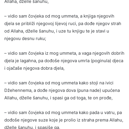
Allaha, dželle šanuhu,
– vidio sam čovjeka od mog ummeta, a knjiga njegovih
djela se približi njegovoj lijevoj ruci, pa dođe njegov strah
od Allaha, dželle šanuhu, i uze tu knjigu te je stavi u
njegovu desnu ruku;
– vidio sam čovjeka iz mog ummeta, a vaga njegovih dobrih
djela je lagahna, pa dođoše njegova umrla (poginula) djeca
i ojačaše njegova dobra djela,
– vidio sam čovjeka od mog ummeta kako stoji na ivici
Džehennema, a dođe njegova dova (puna nade) upućena
Allahu, dželle šanuhu, i spasi ga od toga, te on prođe,
– vidio sam čovjeka od mog ummeta kako pada u vatru, pa
dođoše njegove suze koje je prolio iz straha prema Allahu,
dželle šanuhu, i spasiše ga,