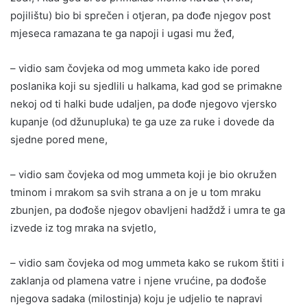
pojilištu) bio bi sprečen i otjeran, pa dođe njegov post
mjeseca ramazana te ga napoji i ugasi mu žeđ,
– vidio sam čovjeka od mog ummeta kako ide pored
poslanika koji su sjedlili u halkama, kad god se primakne
nekoj od ti halki bude udaljen, pa dođe njegovo vjersko
kupanje (od džunupluka) te ga uze za ruke i dovede da
sjedne pored mene,
– vidio sam čovjeka od mog ummeta koji je bio okružen
tminom i mrakom sa svih strana a on je u tom mraku
zbunjen, pa dođoše njegov obavljeni hadždž i umra te ga
izvede iz tog mraka na svjetlo,
– vidio sam čovjeka od mog ummeta kako se rukom štiti i
zaklanja od plamena vatre i njene vrućine, pa dođoše
njegova sadaka (milostinja) koju je udjelio te napravi