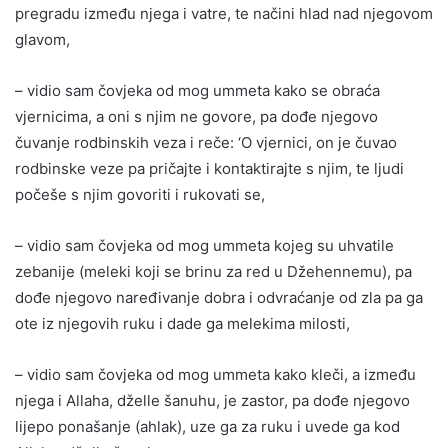
pregradu između njega i vatre, te načini hlad nad njegovom
glavom,
– vidio sam čovjeka od mog ummeta kako se obraća
vjernicima, a oni s njim ne govore, pa dođe njegovo
čuvanje rodbinskih veza i reče: ‘O vjernici, on je čuvao
rodbinske veze pa pričajte i kontaktirajte s njim, te ljudi
počeše s njim govoriti i rukovati se,
– vidio sam čovjeka od mog ummeta kojeg su uhvatile
zebanije (meleki koji se brinu za red u Džehennemu), pa
dođe njegovo naređivanje dobra i odvraćanje od zla pa ga
ote iz njegovih ruku i dade ga melekima milosti,
– vidio sam čovjeka od mog ummeta kako kleči, a između
njega i Allaha, dželle šanuhu, je zastor, pa dođe njegovo
lijepo ponašanje (ahlak), uze ga za ruku i uvede ga kod