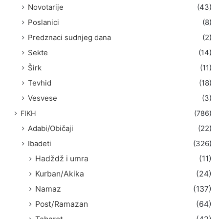
Novotarije
(43)
Poslanici
(8)
Predznaci sudnjeg dana
(2)
Sekte
(14)
Širk
(11)
Tevhid
(18)
Vesvese
(3)
FIKH
(786)
Adabi/Običaji
(22)
Ibadeti
(326)
Hadždž i umra
(11)
Kurban/Akika
(24)
Namaz
(137)
Post/Ramazan
(64)