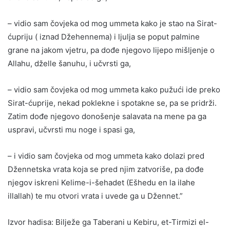
– vidio sam čovjeka od mog ummeta kako je stao na Sirat-
ćupriju ( iznad Džehennema) i ljulja se poput palmine
grane na jakom vjetru, pa dođe njegovo lijepo mišljenje o
Allahu, dželle šanuhu, i učvrsti ga,
– vidio sam čovjeka od mog ummeta kako pužući ide preko
Sirat-ćuprije, nekad poklekne i spotakne se, pa se pridrži.
Zatim dođe njegovo donošenje salavata na mene pa ga
uspravi, učvrsti mu noge i spasi ga,
– i vidio sam čovjeka od mog ummeta kako dolazi pred
Džennetska vrata koja se pred njim zatvoriše, pa dođe
njegov iskreni Kelime-i-šehadet (Ešhedu en la ilahe
illallah) te mu otvori vrata i uvede ga u Džennet.”
Izvor hadisa: Bilježe ga Taberani u Kebiru, et-Tirmizi el-