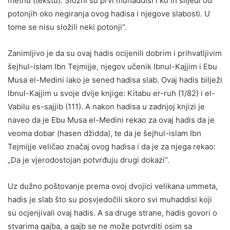
metnu (tekstu). Složni su prvi muhaddisi i ko ih slijedi od
potonjih oko negiranja ovog hadisa i njegove slabosti. U
tome se nisu složili neki potonji“.
Zanimljivo je da su ovaj hadis ocijenili dobrim i prihvatljivim
šejhul-islam Ibn Tejmijje, njegov učenik Ibnul-Kajjim i Ebu
Musa el-Medini iako je sened hadisa slab. Ovaj hadis bilježi
Ibnul-Kajjim u svoje dvije knjige: Kitabu er-ruh (1/82) i el-
Vabilu es-sajjib (111). A nakon hadisa u zadnjoj knjizi je
naveo da je Ebu Musa el-Medini rekao za ovaj hadis da je
veoma dobar (hasen džidda), te da je šejhul-islam Ibn
Tejmijje veličao značaj ovog hadisa i da je za njega rekao:
„Da je vjerodostojan potvrđuju drugi dokazi“.
Uz dužno poštovanje prema ovoj dvojici velikana ummeta,
hadis je slab što su posvjedočili skoro svi muhaddisi koji
su ocjenjivali ovaj hadis. A sa druge strane, hadis govori o
stvarima gajba, a gajb se ne može potvrditi osim sa