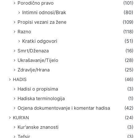
Porodično pravo
(101)
Intimni odnosi/Brak
(80)
Propisi vezani za žene
(109)
Razno
(118)
Kratki odgovori
(51)
Smrt/Dženaza
(16)
Ukrašavanje/Tijelo
(28)
Zdravlje/Hrana
(25)
HADIS
(46)
Hadisi o propisima
(3)
Hadiska terminologija
(1)
Ocjena dokumentovanje i komentar hadisa
(42)
KUR'AN
(24)
Kur'anske znanosti
(3)
Tefsir
(3)