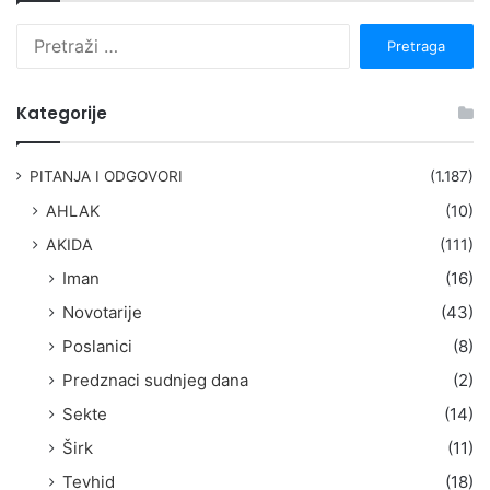
P
r
e
t
Kategorije
r
a
g
PITANJA I ODGOVORI
(1.187)
a
AHLAK
(10)
:
AKIDA
(111)
Iman
(16)
Novotarije
(43)
Poslanici
(8)
Predznaci sudnjeg dana
(2)
Sekte
(14)
Širk
(11)
Tevhid
(18)