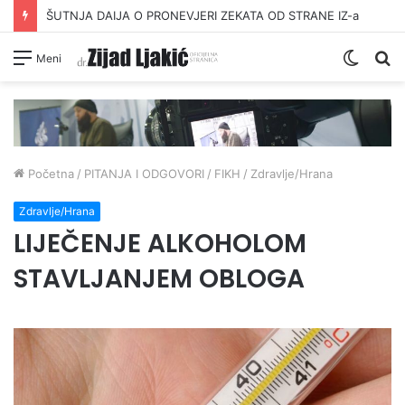
ŠUTNJA DAIJA O PRONEVJERI ZEKATA OD STRANE IZ-a
Switc
Pr
Meni
skin
Početna
/
PITANJA I ODGOVORI
/
FIKH
/
Zdravlje/Hrana
Zdravlje/Hrana
LIJEČENJE ALKOHOLOM
STAVLJANJEM OBLOGA