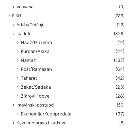
Vesvese
(3)
FIKH
(786)
Adabi/Običaji
(22)
Ibadeti
(326)
Hadždž i umra
(11)
Kurban/Akika
(24)
Namaz
(137)
Post/Ramazan
(64)
Taharet
(42)
Zekat/Sadaka
(23)
Zikrovi i dove
(28)
Imovinski postupci
(50)
Ekonomija/Kupoprodaja
(37)
Kazneno pravo i sudstvo
(8)