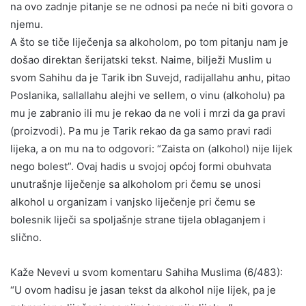
na ovo zadnje pitanje se ne odnosi pa neće ni biti govora o
njemu.
A što se tiče liječenja sa alkoholom, po tom pitanju nam je
došao direktan šerijatski tekst. Naime, bilježi Muslim u
svom Sahihu da je Tarik ibn Suvejd, radijallahu anhu, pitao
Poslanika, sallallahu alejhi ve sellem, o vinu (alkoholu) pa
mu je zabranio ili mu je rekao da ne voli i mrzi da ga pravi
(proizvodi). Pa mu je Tarik rekao da ga samo pravi radi
lijeka, a on mu na to odgovori: “Zaista on (alkohol) nije lijek
nego bolest”. Ovaj hadis u svojoj općoj formi obuhvata
unutrašnje liječenje sa alkoholom pri čemu se unosi
alkohol u organizam i vanjsko liječenje pri čemu se
bolesnik liječi sa spoljašnje strane tijela oblaganjem i
slično.
Kaže Nevevi u svom komentaru Sahiha Muslima (6/483):
“U ovom hadisu je jasan tekst da alkohol nije lijek, pa je