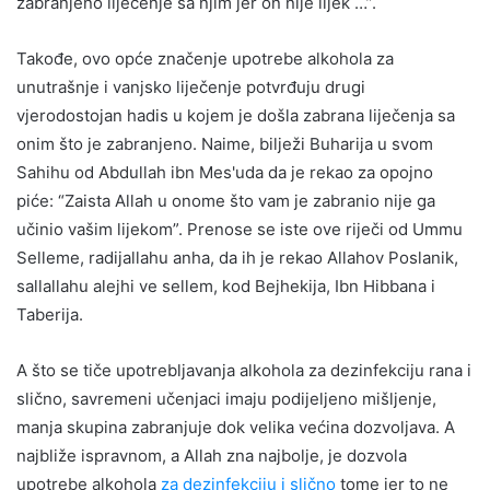
zabranjeno liječenje sa njim jer on nije lijek …”.
Takođe, ovo opće značenje upotrebe alkohola za
unutrašnje i vanjsko liječenje potvrđuju drugi
vjerodostojan hadis u kojem je došla zabrana liječenja sa
onim što je zabranjeno. Naime, bilježi Buharija u svom
Sahihu od Abdullah ibn Mes'uda da je rekao za opojno
piće: “Zaista Allah u onome što vam je zabranio nije ga
učinio vašim lijekom”. Prenose se iste ove riječi od Ummu
Selleme, radijallahu anha, da ih je rekao Allahov Poslanik,
sallallahu alejhi ve sellem, kod Bejhekija, Ibn Hibbana i
Taberija.
A što se tiče upotrebljavanja alkohola za dezinfekciju rana i
slično, savremeni učenjaci imaju podijeljeno mišljenje,
manja skupina zabranjuje dok velika većina dozvoljava. A
najbliže ispravnom, a Allah zna najbolje, je dozvola
upotrebe alkohola
za dezinfekciju i slično
tome jer to ne