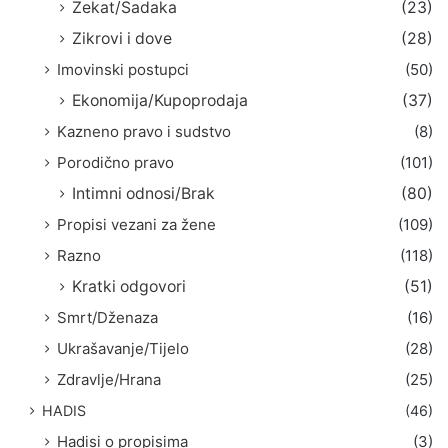
Zekat/Sadaka
(23)
Zikrovi i dove
(28)
Imovinski postupci
(50)
Ekonomija/Kupoprodaja
(37)
Kazneno pravo i sudstvo
(8)
Porodično pravo
(101)
Intimni odnosi/Brak
(80)
Propisi vezani za žene
(109)
Razno
(118)
Kratki odgovori
(51)
Smrt/Dženaza
(16)
Ukrašavanje/Tijelo
(28)
Zdravlje/Hrana
(25)
HADIS
(46)
Hadisi o propisima
(3)