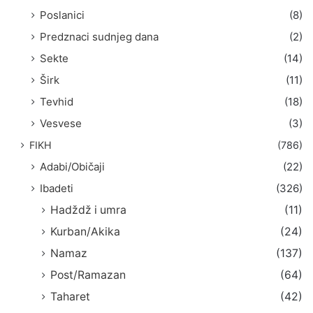
Poslanici
(8)
Predznaci sudnjeg dana
(2)
Sekte
(14)
Širk
(11)
Tevhid
(18)
Vesvese
(3)
FIKH
(786)
Adabi/Običaji
(22)
Ibadeti
(326)
Hadždž i umra
(11)
Kurban/Akika
(24)
Namaz
(137)
Post/Ramazan
(64)
Taharet
(42)