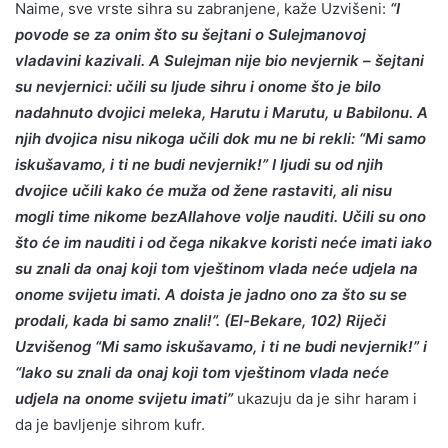
Naime, sve vrste sihra su zabranjene, kaže Uzvišeni:
“I
povode se za onim što su šejtani o Sulejmanovoj
vladavini kazivali. A Sulejman nije bio nevjernik – šejtani
su nevjernici: učili su ljude sihru i onome što je bilo
nadahnuto dvojici meleka, Harutu i Marutu, u Babilonu. A
njih dvojica nisu nikoga učili dok mu ne bi rekli: “Mi samo
iskušavamo, i ti ne budi nevjernik!” I ljudi su od njih
dvojice učili kako će muža od žene rastaviti, ali nisu
mogli time nikome bezAllahove volje nauditi. Učili su ono
što će im nauditi i od čega nikakve koristi neće imati iako
su znali da onaj koji tom vještinom vlada neće udjela na
onome svijetu imati. A doista je jadno ono za što su se
prodali, kada bi samo znali!”. (El-Bekare, 102) Riječi
Uzvišenog “Mi samo iskušavamo, i ti ne budi nevjernik!” i
“Iako su znali da onaj koji tom vještinom vlada neće
udjela na onome svijetu imati”
ukazuju da je sihr haram i
da je bavljenje sihrom kufr.