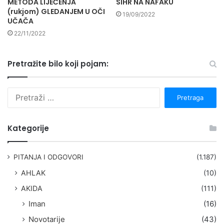
METODA LIJEČENJA
SIHR NA NAFAKU
(rukjom) GLEDANJEM U OČI
19/09/2022
UČAČA
22/11/2022
Pretražite bilo koji pojam:
P
r
e
t
Kategorije
r
a
g
PITANJA I ODGOVORI
(1.187)
a
AHLAK
(10)
:
AKIDA
(111)
Iman
(16)
Novotarije
(43)