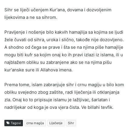
Sihr se liječi učenjem Kur'ana, dovama i dozvoljenim
lijekovima a ne sa sihrom.
Pravljenje i nošenje bilo kakvih hamajlija sa kojima se ljudi
žele čuvati od sihra, uroka i slično, takođe nije dozovljeno.
A shodno od čega se prave i šta se na njima piše hamajlije
mogu biti kufr sa kojim onaj ko ih pravi izlazi iz islama, ili u
najblažem obliku su zabranjene ako se na njima pišu
kur'anske sure ili Allahova imena.
Prema tome, islam zabranjuje sihr i crnu magiju u bilo kom
obliku svejedno zbog zaštite, radi liječenja ili otklanjanja
zla. Onaj ko to pripisuje islamu je lažljivac, šarlatan i
nadriljekar od koga je ova vjera čista. Ve billahi tevfik.
Tagovi
crna magija
Liječenje
Sihr