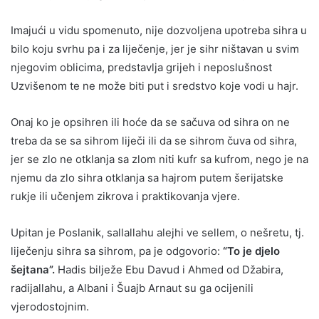
Imajući u vidu spomenuto, nije dozvoljena upotreba sihra u
bilo koju svrhu pa i za liječenje, jer je sihr ništavan u svim
njegovim oblicima, predstavlja grijeh i neposlušnost
Uzvišenom te ne može biti put i sredstvo koje vodi u hajr.
Onaj ko je opsihren ili hoće da se sačuva od sihra on ne
treba da se sa sihrom liječi ili da se sihrom čuva od sihra,
jer se zlo ne otklanja sa zlom niti kufr sa kufrom, nego je na
njemu da zlo sihra otklanja sa hajrom putem šerijatske
rukje ili učenjem zikrova i praktikovanja vjere.
Upitan je Poslanik, sallallahu alejhi ve sellem, o nešretu, tj.
liječenju sihra sa sihrom, pa je odgovorio:
“To je djelo
šejtana”.
Hadis bilježe Ebu Davud i Ahmed od Džabira,
radijallahu, a Albani i Šuajb Arnaut su ga ocijenili
vjerodostojnim.