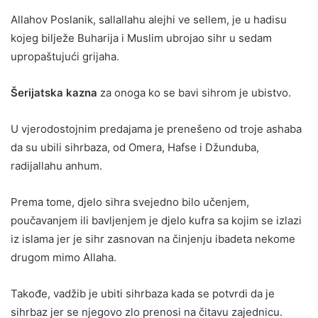
Allahov Poslanik, sallallahu alejhi ve sellem, je u hadisu
kojeg bilježe Buharija i Muslim ubrojao sihr u sedam
upropaštujući grijaha.
Šerijatska kazna
za onoga ko se bavi sihrom je ubistvo.
U vjerodostojnim predajama je prenešeno od troje ashaba
da su ubili sihrbaza, od Omera, Hafse i Džunduba,
radijallahu anhum.
Prema tome, djelo sihra svejedno bilo učenjem,
poučavanjem ili bavljenjem je djelo kufra sa kojim se izlazi
iz islama jer je sihr zasnovan na činjenju ibadeta nekome
drugom mimo Allaha.
Takođe, vadžib je ubiti sihrbaza kada se potvrdi da je
sihrbaz jer se njegovo zlo prenosi na čitavu zajednicu.