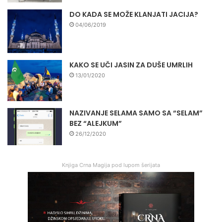
DO KADA SE MOŽE KLANJATI JACIJA?
04/06/2019
KAKO SE UČI JASIN ZA DUŠE UMRLIH
13/01/2020
NAZIVANJE SELAMA SAMO SA “SELAM”
BEZ “ALEJKUM”
26/12/2020
Knjiga Crna Magija pod lupom šerijata