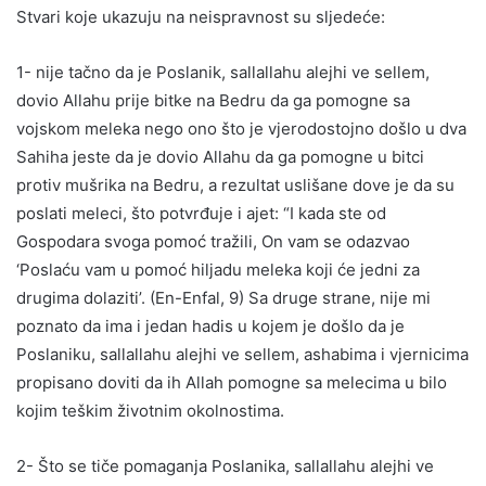
Stvari koje ukazuju na neispravnost su sljedeće:
1- nije tačno da je Poslanik, sallallahu alejhi ve sellem,
dovio Allahu prije bitke na Bedru da ga pomogne sa
vojskom meleka nego ono što je vjerodostojno došlo u dva
Sahiha jeste da je dovio Allahu da ga pomogne u bitci
protiv mušrika na Bedru, a rezultat uslišane dove je da su
poslati meleci, što potvrđuje i ajet: “I kada ste od
Gospodara svoga pomoć tražili, On vam se odazvao
‘Poslaću vam u pomoć hiljadu meleka koji će jedni za
drugima dolaziti’. (En-Enfal, 9) Sa druge strane, nije mi
poznato da ima i jedan hadis u kojem je došlo da je
Poslaniku, sallallahu alejhi ve sellem, ashabima i vjernicima
propisano doviti da ih Allah pomogne sa melecima u bilo
kojim teškim životnim okolnostima.
2- Što se tiče pomaganja Poslanika, sallallahu alejhi ve