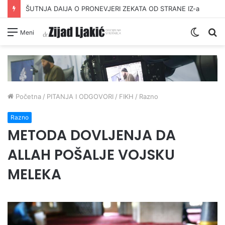
ŠUTNJA DAIJA O PRONEVJERI ZEKATA OD STRANE IZ-a
Switc
Pr
Meni
skin
Početna
/
PITANJA I ODGOVORI
/
FIKH
/
Razno
Razno
METODA DOVLJENJA DA
ALLAH POŠALJE VOJSKU
MELEKA