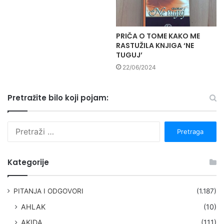
PRIČA O TOME KAKO ME
RASTUŽILA KNJIGA ‘NE
TUGUJ’
22/06/2024
Pretražite bilo koji pojam:
P
r
e
t
Kategorije
r
a
g
PITANJA I ODGOVORI
(1.187)
a
AHLAK
(10)
:
AKIDA
(111)