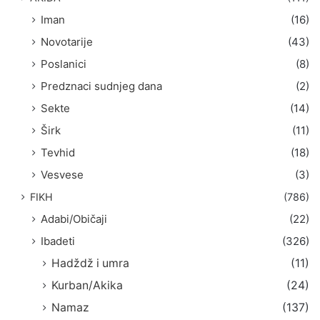
Iman
(16)
Novotarije
(43)
Poslanici
(8)
Predznaci sudnjeg dana
(2)
Sekte
(14)
Širk
(11)
Tevhid
(18)
Vesvese
(3)
FIKH
(786)
Adabi/Običaji
(22)
Ibadeti
(326)
Hadždž i umra
(11)
Kurban/Akika
(24)
Namaz
(137)