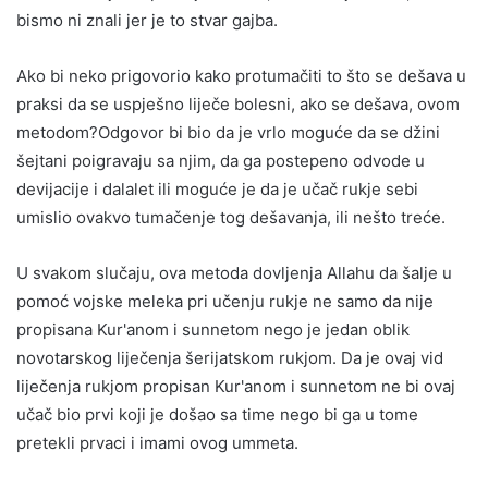
bismo ni znali jer je to stvar gajba.
Ako bi neko prigovorio kako protumačiti to što se dešava u
praksi da se uspješno liječe bolesni, ako se dešava, ovom
metodom?Odgovor bi bio da je vrlo moguće da se džini
šejtani poigravaju sa njim, da ga postepeno odvode u
devijacije i dalalet ili moguće je da je učač rukje sebi
umislio ovakvo tumačenje tog dešavanja, ili nešto treće.
U svakom slučaju, ova metoda dovljenja Allahu da šalje u
pomoć vojske meleka pri učenju rukje ne samo da nije
propisana Kur'anom i sunnetom nego je jedan oblik
novotarskog liječenja šerijatskom rukjom. Da je ovaj vid
liječenja rukjom propisan Kur'anom i sunnetom ne bi ovaj
učač bio prvi koji je došao sa time nego bi ga u tome
pretekli prvaci i imami ovog ummeta.