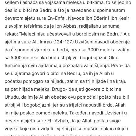
sellem i ashaba sa vojskama meleka u bitkama, to se jedino
desilo u bitci na Bedru a što je navedeno u spomenutom
devetom ajetu sure En-Enfal. Navode Ibn Džerir i Ibn Kesir
u svojim tefsirima da je Ibn Abbas, radijallahu anhuma,
rekao: “Meleci nisu učestvovali u borbi osim na Bedru.” A u
ajetima sure Ali-Imran (124-127) Uzvišeni navodi obećanje
da će pomoći vjernike u borbi, prvo sa 3000 meleka, zatim
sa 5000 meleka ako budu strpljivi i bogobojazni. Oko
tumačenja ovih ajeta imaju poznata dva mišljenja: Prvo- da
se u ajetima govori o bitci na Bedru, da ih je Allah u
početku pomogao sa hiljadu, zatim sa tri hiljade i na kraju
sa pet hiljada meleka. Drugo- da ajeti govore o bitci na
Uhudu, da im je Allah obećao ovu pomoć ali pošto nisu bili
strpljivi i bogobojazni, jer su strijelci napustili brdo, Allah
im nije poslao pomoć meleka. Također, navodi Uzvišeni u
devetom ajetu sure El- Azhab, da je Allah poslao svoje
vojske koje nisu vidjeli i vjetar, pa su mušrici nakon oluje i