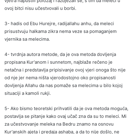
vjetra napustili položaj i razbježali se, s tim da meleci u
ovoj bitci nisu učestvovali u borbi.
3- hadis od Ebu Hurejre, radijallahu anhu, da meleci
prisustvuju halkama zikra nema veze sa pomaganjem
vjernika sa melecima.
4- tvrdnja autora metode, da je ova metoda dovljenja
propisana Kur'anom i sunnetom, najblaže rečeno je
netačna i predstavlja pripisivanje ovoj vjeri onoga što nije
od nje jer nema ništa vjerodostojno oko propisanosti
dovljenja Allahu da nas pomaže sa melecima u bilo kojoj
situaciji a kamoli rukji.
5- Ako bismo teoretski prihvatili da je ova metoda moguća,
postavlja se pitanje kako ovaj učač zna da su to meleci. Mi
za učestvovanje meleka na Bedru znamo na osnovu
Kur'anskih ajeta i predaja ashaba, a da to nije došlo, ne