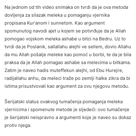
Na jednom od tih video snimaka on tvrdi da je ova metoda
dovljenja za silazak meleka u pomaganju vjernika
propisana Kur'anom i sunnetom. Kao argument
spomunutog navodi ajet u kojem se potvrđuje da je Allah
pomogao vojskom meleka ashabe u bitci na Bedru. Uz to
tvrdi da je Poslanik, sallallahu alejhi ve sellem, dovio Allahu
da mu Allah pošalje meleke kao pomoć u borbi, te da je bila
praksa da je Allah pomagao ashabe sa melecima u bitkama.
Zatim je naveo hadis muteffekun alejhi, od Ebu Hurejre,
radijallahu anhu, da meleci traže po zemlji halke zikra da bi
istima prisustvovali kao argument za ovu njegovu metodu.
Šerijatski status ovakvog tumačenja pomaganja meleka
vjernicima i spomenute metode je sljedeći: ovo tumačenje
je šerijatski neispravno a argumenti koje je naveo su dokaz
protiv njega.