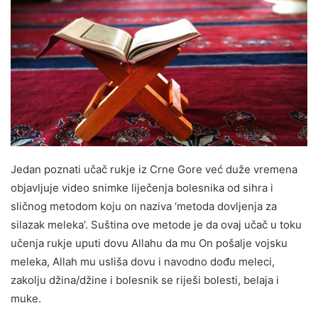
Jedan poznati učač rukje iz Crne Gore već duže vremena
objavljuje video snimke liječenja bolesnika od sihra i
sličnog metodom koju on naziva ‘metoda dovljenja za
silazak meleka’. Suština ove metode je da ovaj učač u toku
učenja rukje uputi dovu Allahu da mu On pošalje vojsku
meleka, Allah mu usliša dovu i navodno dođu meleci,
zakolju džina/džine i bolesnik se riješi bolesti, belaja i
muke.