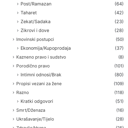
Post/Ramazan
(64)
Taharet
(42)
Zekat/Sadaka
(23)
Zikrovi i dove
(28)
Imovinski postupci
(50)
Ekonomija/Kupoprodaja
(37)
Kazneno pravo i sudstvo
(8)
Porodično pravo
(101)
Intimni odnosi/Brak
(80)
Propisi vezani za žene
(109)
Razno
(118)
Kratki odgovori
(51)
Smrt/Dženaza
(16)
Ukrašavanje/Tijelo
(28)
Zdravlje/Hrana
(25)