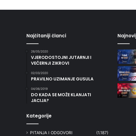
Najčitaniji članci
Najnovi
26/05/2020
VJERODOSTOJNI JUTARNJI I
VEČERNJI ZIKROVI
02/03/2020
PRAVILNO UZIMANJE GUSULA
04/06/2019
DO KADA SE MOŽE KLANJATI
JACIJA?
Kategorije
PITANJA I ODGOVORI
(1.187)