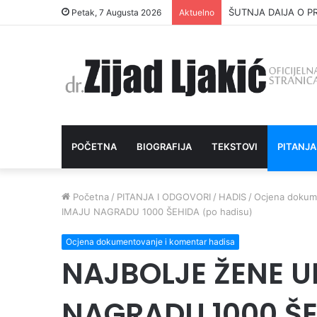
ŠUTNJA DAIJA O P
Petak, 7 Augusta 2026
Aktuelno
POČETNA
BIOGRAFIJA
TEKSTOVI
PITANJA
Početna
/
PITANJA I ODGOVORI
/
HADIS
/
Ocjena dokume
IMAJU NAGRADU 1000 ŠEHIDA (po hadisu)
Ocjena dokumentovanje i komentar hadisa
NAJBOLJE ŽENE 
NAGRADU 1000 ŠE