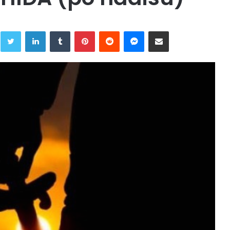
Twitter
LinkedIn
Tumblr
Pinterest
Reddit
Messenger
Share via Email