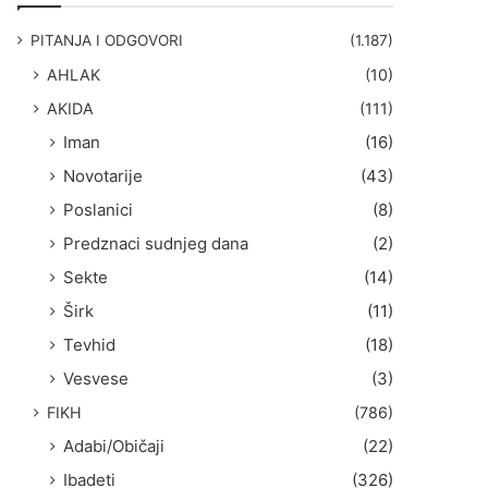
g
a
PITANJA I ODGOVORI
(1.187)
:
AHLAK
(10)
AKIDA
(111)
Iman
(16)
Novotarije
(43)
Poslanici
(8)
Predznaci sudnjeg dana
(2)
Sekte
(14)
Širk
(11)
Tevhid
(18)
Vesvese
(3)
FIKH
(786)
Adabi/Običaji
(22)
Ibadeti
(326)