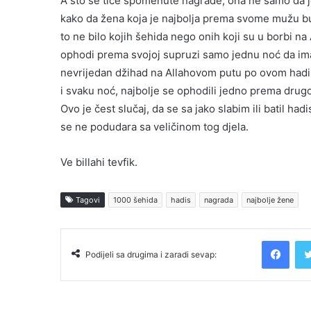
A što se tiče spomenute nagrade, ona ne samo da je
kako da žena koja je najbolja prema svome mužu bu
to ne bilo kojih šehida nego onih koji su u borbi na 
ophodi prema svojoj supruzi samo jednu noć da ima
nevrijedan džihad na Allahovom putu po ovom hadisu!
i svaku noć, najbolje se ophodili jedno prema drugo
Ovo je čest slučaj, da se sa jako slabim ili batil 
se ne podudara sa veličinom tog djela.
Ve billahi tevfik.
Tagovi
1000 šehida
hadis
nagrada
najbolje žene
Facebook
Podijeli sa drugima i zaradi sevap: