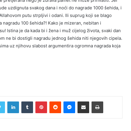
 pretjerana nego je zdrava pamet ne može prihvatiti. Jer
de uzdignuta svakog dana i noći do nagrade 1000 šehida, i
Allahovom putu strpljivi i odani. Ili suprug koji se blago
 nagradu 100 šehida?! Kako je mizeran, nebitan i
 Istina je da kada bi i žena i muž cijelog života, svaki dan
m ne bi dostigli nagradu jednog šehida niti njegovih cipela.
hadisima uz njihovu slabost argumentira ogromna nagrada koja
Twitter
LinkedIn
Tumblr
Pinterest
Reddit
Messenger
Share via Email
Print