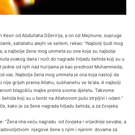
ibn Kesir od Abdullaha Džeririja, a on od Mejmune, supruge
slanik, sallallahu alejhi ve sellem, rekao: “Najbolji ljudi mog
a, a najbolje žene mog ummeta su one koje su najbolje
uta svakog dana i noći do nagrade hiljadu šehida koji su u
ost jedne od njih nad hurijama je kao prednost Muhammeda,
 od vas. Najbolja žena mog ummeta je ona koja nastoji da
nije grijeh prema Allahu, subhanehu ve te'ala. A najbolji
m ženom blagošću majke prema svome djetetu. Takvome
ehida koji su u borbi na Allahovom putu strpljivi i odani.”
iče, kako je za žene nagrada hiljadu šehida, a za čovjeka
eče: “Žena ima veću nagradu od čovjeka i vrijednije sevabe, a
 zadovoljstvom njegove žene s njim i njenim dovama za