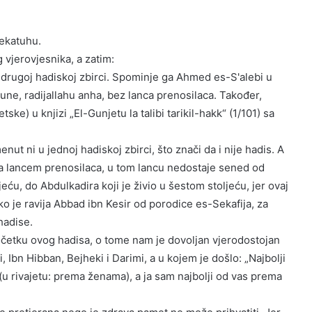
ekatuhu.
g vjerovjesnika, a zatim:
oj drugoj hadiskoj zbirci. Spominje ga Ahmed es-S'alebi u
une, radijallahu anha, bez lanca prenosilaca. Također,
ske) u knjizi „El-Gunjetu la talibi tarikil-hakk“ (1/101) sa
t ni u jednoj hadiskoj zbirci, što znači da i nije hadis. A
 sa lancem prenosilaca, u tom lancu nedostaje sened od
jeću, do Abdulkadira koji je živio u šestom stoljeću, jer ovaj
ko je ravija Abbad ibn Kesir od porodice es-Sekafija, za
hadise.
četku ovog hadisa, o tome nam je dovoljan vjerodostojan
i, Ibn Hibban, Bejheki i Darimi, a u kojem je došlo: „Najbolji
 (u rivajetu: prema ženama), a ja sam najbolji od vas prema