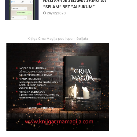
NAZIVANJE SELAMA SAMO SA
“SELAM” BEZ “ALEJKUM”
26/12/2020
Knjiga Crna Magija pod lupom šerijata