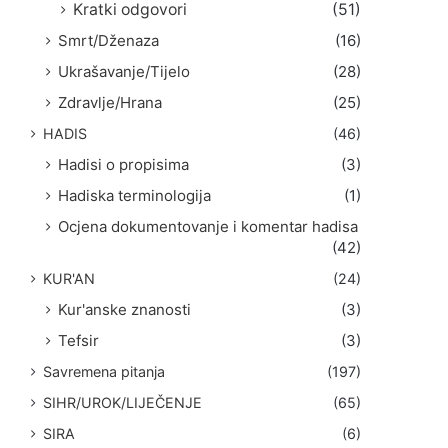
Kratki odgovori
(51)
Smrt/Dženaza
(16)
Ukrašavanje/Tijelo
(28)
Zdravlje/Hrana
(25)
HADIS
(46)
Hadisi o propisima
(3)
Hadiska terminologija
(1)
Ocjena dokumentovanje i komentar hadisa
(42)
KUR'AN
(24)
Kur'anske znanosti
(3)
Tefsir
(3)
Savremena pitanja
(197)
SIHR/UROK/LIJEČENJE
(65)
SIRA
(6)