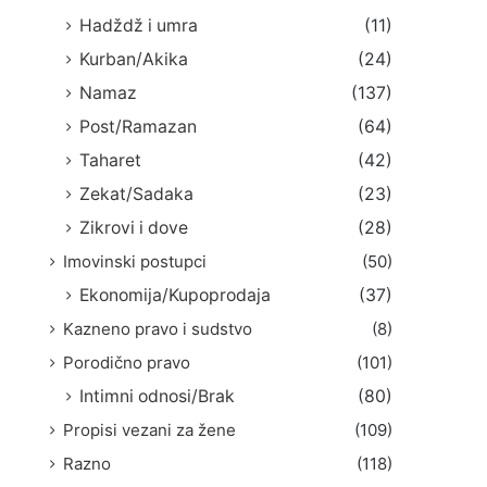
Hadždž i umra
(11)
Kurban/Akika
(24)
Namaz
(137)
Post/Ramazan
(64)
Taharet
(42)
Zekat/Sadaka
(23)
Zikrovi i dove
(28)
Imovinski postupci
(50)
Ekonomija/Kupoprodaja
(37)
Kazneno pravo i sudstvo
(8)
Porodično pravo
(101)
Intimni odnosi/Brak
(80)
Propisi vezani za žene
(109)
Razno
(118)