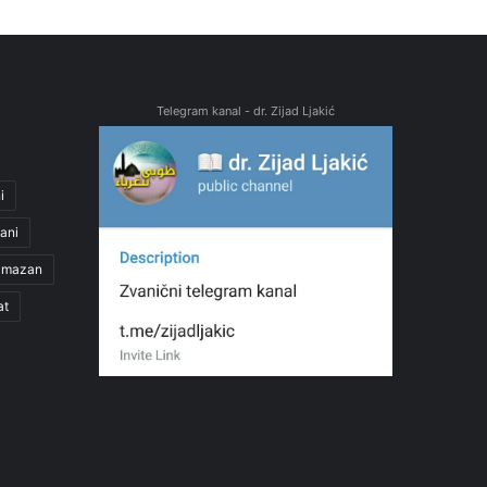
Telegram kanal - dr. Zijad Ljakić
i
ani
amazan
at