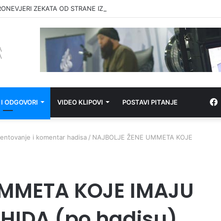
RONEVJERI ZEKATA OD STRANE IZ-a
 I ODGOVORI
VIDEO KLIPOVI
POSTAVI PITANJE
ntovanje i komentar hadisa
/
NAJBOLJE ŽENE UMMETA KOJE
UMMETA KOJE IMAJU
HIDA (po hadisu)