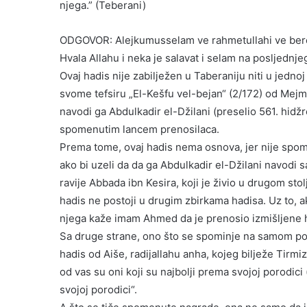
njega.” (Teberani)
ODGOVOR: Alejkumusselam ve rahmetullahi ve ber
Hvala Allahu i neka je salavat i selam na posljednje
Ovaj hadis nije zabilježen u Taberaniju niti u jedn
svome tefsiru „El-Kešfu vel-bejan“ (2/172) od Mejm
navodi ga Abdulkadir el-Džilani (preselio 561. hidžret
spomenutim lancem prenosilaca.
Prema tome, ovaj hadis nema osnova, jer nije spomenu
ako bi uzeli da da ga Abdulkadir el-Džilani navodi
ravije Abbada ibn Kesira, koji je živio u drugom stol
hadis ne postoji u drugim zbirkama hadisa. Uz to, a
njega kaže imam Ahmed da je prenosio izmišljene 
Sa druge strane, ono što se spominje na samom po
hadis od Aiše, radijallahu anha, kojeg bilježe Tirmiz
od vas su oni koji su najbolji prema svojoj porodici
svojoj porodici“.