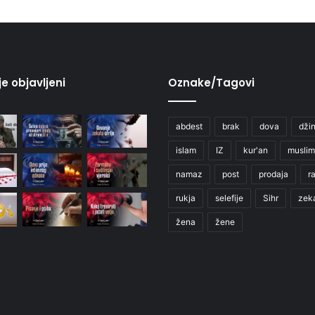
je objavljeni
Oznake/Tagovi
abdest
brak
dova
džin
islam
IZ
kur'an
muslim
namaz
post
prodaja
r
rukja
selefije
Sihr
zek
žena
žene