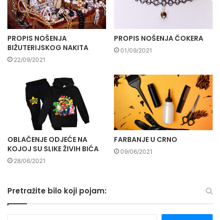
PROPIS NOŠENJA
PROPIS NOŠENJA ČOKERA
BIŽUTERIJSKOG NAKITA
01/09/2021
22/09/2021
OBLAČENJE ODJEĆE NA
FARBANJE U CRNO
KOJOJ SU SLIKE ŽIVIH BIĆA
09/06/2021
28/06/2021
Pretražite bilo koji pojam:
P