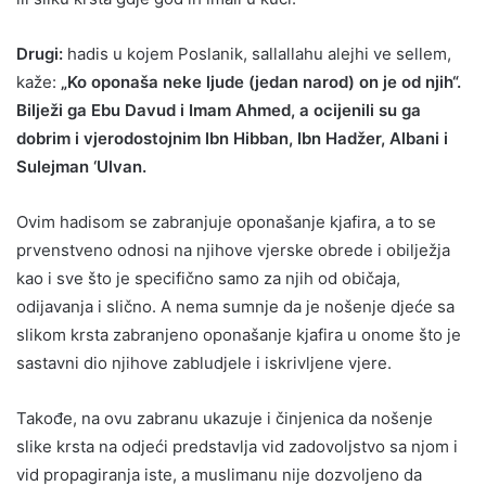
Drugi:
hadis u kojem Poslanik, sallallahu alejhi ve sellem,
kaže:
„Ko oponaša neke ljude (jedan narod) on je od njih“.
Bilježi ga Ebu Davud i Imam Ahmed, a ocijenili su ga
dobrim i vjerodostojnim Ibn Hibban, Ibn Hadžer, Albani i
Sulejman ‘Ulvan.
Ovim hadisom se zabranjuje oponašanje kjafira, a to se
prvenstveno odnosi na njihove vjerske obrede i obilježja
kao i sve što je specifično samo za njih od običaja,
odijavanja i slično. A nema sumnje da je nošenje djeće sa
slikom krsta zabranjeno oponašanje kjafira u onome što je
sastavni dio njihove zabludjele i iskrivljene vjere.
Takođe, na ovu zabranu ukazuje i činjenica da nošenje
slike krsta na odjeći predstavlja vid zadovoljstvo sa njom i
vid propagiranja iste, a muslimanu nije dozvoljeno da