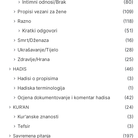
Intimni odnosi/Brak
(80)
Propisi vezani za žene
(109)
Razno
(118)
Kratki odgovori
(51)
Smrt/Dženaza
(16)
Ukrašavanje/Tijelo
(28)
Zdravlje/Hrana
(25)
HADIS
(46)
Hadisi o propisima
(3)
Hadiska terminologija
(1)
Ocjena dokumentovanje i komentar hadisa
(42)
KUR'AN
(24)
Kur'anske znanosti
(3)
Tefsir
(3)
Savremena pitanja
(197)