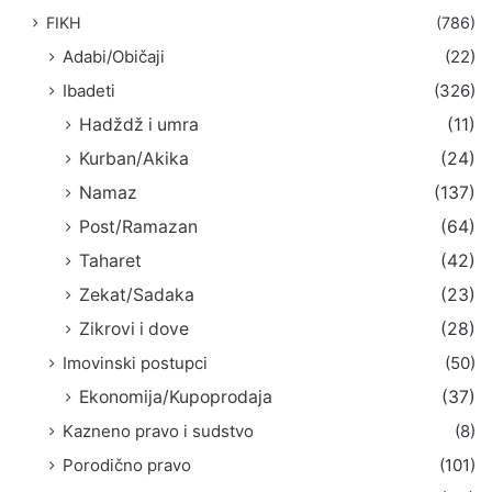
FIKH
(786)
Adabi/Običaji
(22)
Ibadeti
(326)
Hadždž i umra
(11)
Kurban/Akika
(24)
Namaz
(137)
Post/Ramazan
(64)
Taharet
(42)
Zekat/Sadaka
(23)
Zikrovi i dove
(28)
Imovinski postupci
(50)
Ekonomija/Kupoprodaja
(37)
Kazneno pravo i sudstvo
(8)
Porodično pravo
(101)