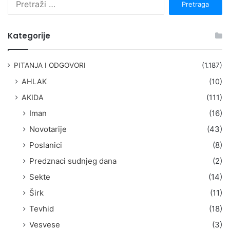
r
e
t
Kategorije
r
a
g
PITANJA I ODGOVORI
(1.187)
a
AHLAK
(10)
:
AKIDA
(111)
Iman
(16)
Novotarije
(43)
Poslanici
(8)
Predznaci sudnjeg dana
(2)
Sekte
(14)
Širk
(11)
Tevhid
(18)
Vesvese
(3)