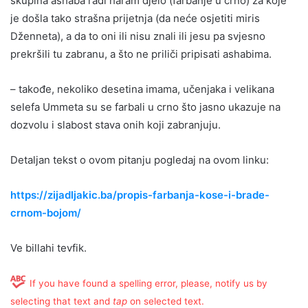
skupina ashaba radi haram djelo (farbanje u crno) za koje
je došla tako strašna prijetnja (da neće osjetiti miris
Dženneta), a da to oni ili nisu znali ili jesu pa svjesno
prekršili tu zabranu, a što ne priliči pripisati ashabima.
– takođe, nekoliko desetina imama, učenjaka i velikana
selefa Ummeta su se farbali u crno što jasno ukazuje na
dozvolu i slabost stava onih koji zabranjuju.
Detaljan tekst o ovom pitanju pogledaj na ovom linku:
https://zijadljakic.ba/propis-farbanja-kose-i-brade-
crnom-bojom/
Ve billahi tevfik.
If you have found a spelling error, please, notify us by
selecting that text and
tap
on selected text.