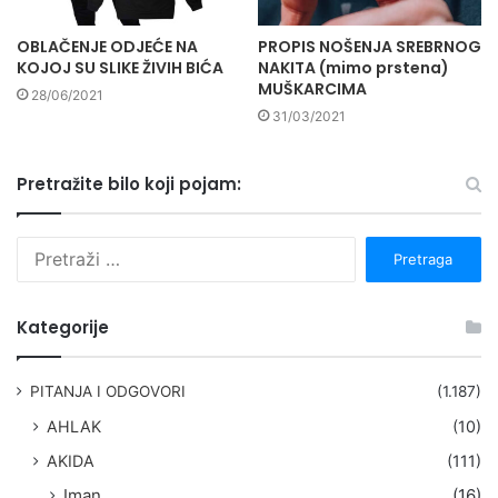
OBLAČENJE ODJEĆE NA
PROPIS NOŠENJA SREBRNOG
KOJOJ SU SLIKE ŽIVIH BIĆA
NAKITA (mimo prstena)
MUŠKARCIMA
28/06/2021
31/03/2021
Pretražite bilo koji pojam:
P
r
e
t
Kategorije
r
a
g
PITANJA I ODGOVORI
(1.187)
a
AHLAK
(10)
:
AKIDA
(111)
Iman
(16)