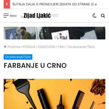
ŠUTNJA DAIJA O PRONEVJERI ZEKATA OD STRANE IZ-a
Switc
Pr
Meni
skin
Početna
/
PITANJA I ODGOVORI
/
FIKH
/
Ukrašavanje/Tijelo
Ukrašavanje/Tijelo
FARBANJE U CRNO