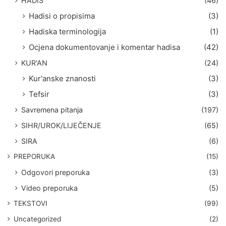
HADIS
(46)
Hadisi o propisima
(3)
Hadiska terminologija
(1)
Ocjena dokumentovanje i komentar hadisa
(42)
KUR'AN
(24)
Kur'anske znanosti
(3)
Tefsir
(3)
Savremena pitanja
(197)
SIHR/UROK/LIJEČENJE
(65)
SIRA
(6)
PREPORUKA
(15)
Odgovori preporuka
(3)
Video preporuka
(5)
TEKSTOVI
(99)
Uncategorized
(2)