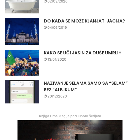
02/03/2020
DO KADA SE MOŽE KLANJATI JACIJA?
04/06/2019
KAKO SE UČI JASIN ZA DUŠE UMRLIH
13/01/2020
NAZIVANJE SELAMA SAMO SA “SELAM”
BEZ “ALEJKUM”
26/12/2020
Knjiga Crna Magija pod lupom šerijata