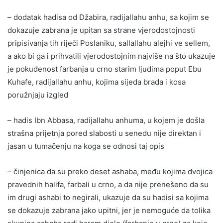
– dodatak hadisa od Džabira, radijallahu anhu, sa kojim se
dokazuje zabrana je upitan sa strane vjerodostojnosti
pripisivanja tih riječi Poslaniku, sallallahu alejhi ve sellem,
a ako bi ga i prihvatili vjerodostojnim najviše na što ukazuje
je pokuđenost farbanja u crno starim ljudima poput Ebu
Kuhafe, radijallahu anhu, kojima sijeda brada i kosa
poružnjaju izgled
– hadis Ibn Abbasa, radijallahu anhuma, u kojem je došla
strašna prijetnja pored slabosti u senedu nije direktan i
jasan u tumačenju na koga se odnosi taj opis
– činjenica da su preko deset ashaba, među kojima dvojica
pravednih halifa, farbali u crno, a da nije prenešeno da su
im drugi ashabi to negirali, ukazuje da su hadisi sa kojima
se dokazuje zabrana jako upitni, jer je nemoguće da tolika