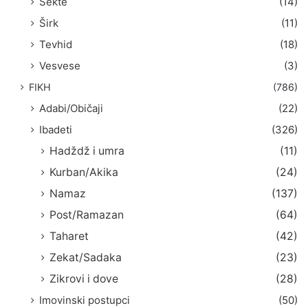
Sekte
(14)
Širk
(11)
Tevhid
(18)
Vesvese
(3)
FIKH
(786)
Adabi/Običaji
(22)
Ibadeti
(326)
Hadždž i umra
(11)
Kurban/Akika
(24)
Namaz
(137)
Post/Ramazan
(64)
Taharet
(42)
Zekat/Sadaka
(23)
Zikrovi i dove
(28)
Imovinski postupci
(50)