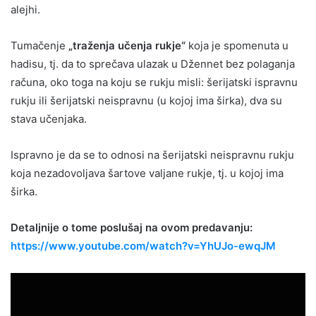
alejhi.
Tumačenje
„traženja učenja rukje“
koja je spomenuta u
hadisu, tj. da to sprečava ulazak u Džennet bez polaganja
računa, oko toga na koju se rukju misli: šerijatski ispravnu
rukju ili šerijatski neispravnu (u kojoj ima širka), dva su
stava učenjaka.
Ispravno je da se to odnosi na šerijatski neispravnu rukju
koja nezadovoljava šartove valjane rukje, tj. u kojoj ima
širka.
Detaljnije o tome poslušaj na ovom predavanju:
https://www.youtube.com/watch?v=YhUJo-ewqJM