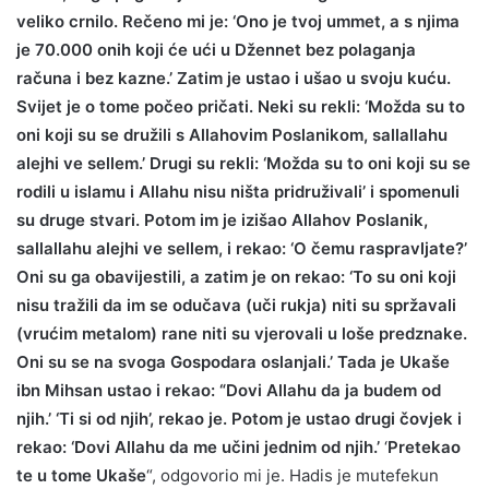
veliko crnilo. Rečeno mi je: ‘Ono je tvoj ummet, a s njima
je 70.000 onih koji će ući u Džennet bez polaganja
računa i bez kazne.’ Zatim je ustao i ušao u svoju kuću.
Svijet je o tome počeo pričati. Neki su rekli: ‘Možda su to
oni koji su se družili s Allahovim Poslanikom, sallallahu
alejhi ve sellem.’ Drugi su rekli: ‘Možda su to oni koji su se
rodili u islamu i Allahu nisu ništa pridruživali’ i spomenuli
su druge stvari. Potom im je izišao Allahov Poslanik,
sallallahu alejhi ve sellem, i rekao: ‘O čemu raspravljate?’
Oni su ga obavijestili, a zatim je on rekao: ‘To su oni koji
nisu tražili da im se odučava (uči rukja) niti su spržavali
(vrućim metalom) rane niti su vjerovali u loše predznake.
Oni su se na svoga Gospodara oslanjali.’ Tada je Ukaše
ibn Mihsan ustao i rekao: “Dovi Allahu da ja budem od
njih.’ ‘Ti si od njih’, rekao je. Potom je ustao drugi čovjek i
rekao: ‘Dovi Allahu da me učini jednim od njih.’
‘
Pretekao
te u tome Ukaše
“, odgovorio mi je. Hadis je mutefekun