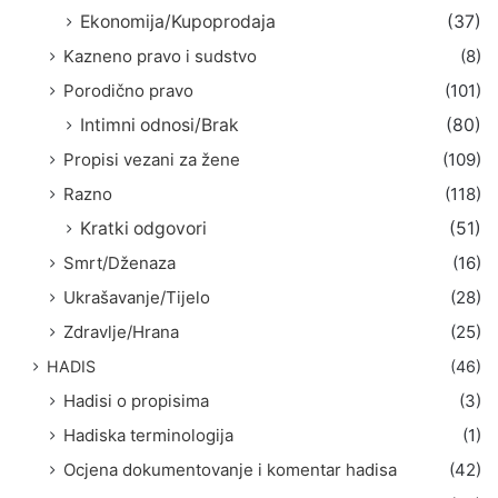
Ekonomija/Kupoprodaja
(37)
Kazneno pravo i sudstvo
(8)
Porodično pravo
(101)
Intimni odnosi/Brak
(80)
Propisi vezani za žene
(109)
Razno
(118)
Kratki odgovori
(51)
Smrt/Dženaza
(16)
Ukrašavanje/Tijelo
(28)
Zdravlje/Hrana
(25)
HADIS
(46)
Hadisi o propisima
(3)
Hadiska terminologija
(1)
Ocjena dokumentovanje i komentar hadisa
(42)