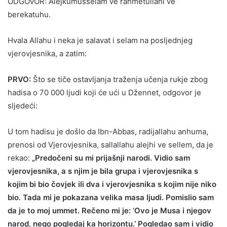
ODGOVOR: Alejkumusselam ve rahmetullahi ve
berekatuhu.
Hvala Allahu i neka je salavat i selam na posljednjeg
vjerovjesnika, a zatim:
PRVO:
Što se tiče ostavljanja traženja učenja rukje zbog
hadisa o 70 000 ljudi koji će ući u Džennet, odgovor je
sljedeći:
U tom hadisu je došlo da Ibn-Abbas, radijallahu anhuma,
prenosi od Vjerovjesnika, sallallahu alejhi ve sellem, da je
rekao:
„Predočeni su mi prijašnji narodi. Vidio sam
vjerovjesnika, a s njim je bila grupa i vjerovjesnika s
kojim bi bio čovjek ili dva i vjerovjesnika s kojim nije niko
bio. Tada mi je pokazana velika masa ljudi. Pomislio sam
da je to moj ummet. Rečeno mi je: ‘Ovo je Musa i njegov
narod, nego pogledaj ka horizontu.’ Pogledao sam i vidio