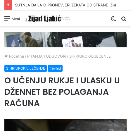
ŠUTNJA DAIJA O PRONEVJERI ZEKATA OD STRANE IZ-a
Switc
Pr
Meni
skin
Početna
/
PITANJA I ODGOVORI
/
SIHR/UROK/LIJEČENJE
SIHR/UROK/LIJEČENJE
Tevhid
O UČENJU RUKJE I ULASKU U
DŽENNET BEZ POLAGANJA
RAČUNA