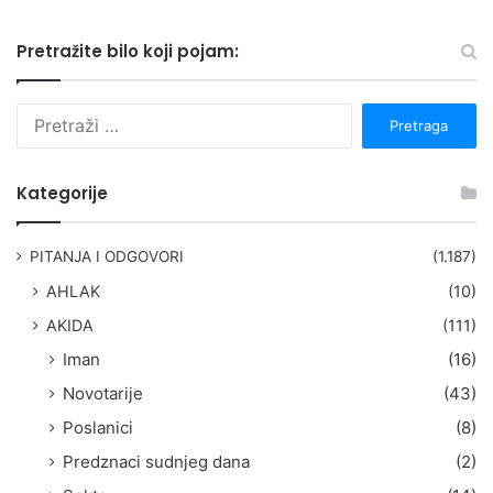
Pretražite bilo koji pojam:
P
r
e
t
Kategorije
r
a
g
PITANJA I ODGOVORI
(1.187)
a
AHLAK
(10)
:
AKIDA
(111)
Iman
(16)
Novotarije
(43)
Poslanici
(8)
Predznaci sudnjeg dana
(2)