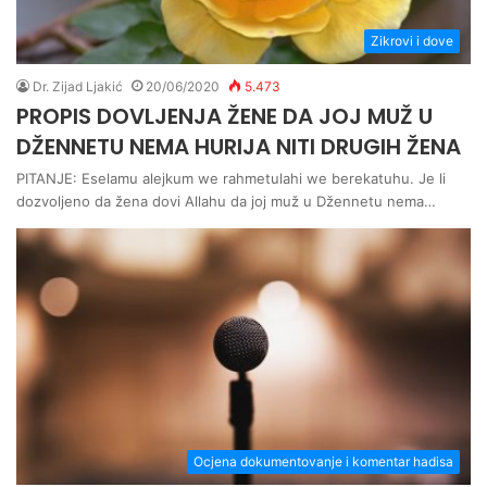
Zikrovi i dove
Dr. Zijad Ljakić
20/06/2020
5.473
PROPIS DOVLJENJA ŽENE DA JOJ MUŽ U
DŽENNETU NEMA HURIJA NITI DRUGIH ŽENA
PITANJE: Eselamu alejkum we rahmetulahi we berekatuhu. Je li
dozvoljeno da žena dovi Allahu da joj muž u Džennetu nema…
Ocjena dokumentovanje i komentar hadisa