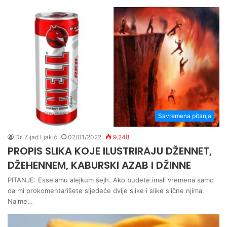
Savremena pitanja
Dr. Zijad Ljakić
02/01/2022
9.248
PROPIS SLIKA KOJE ILUSTRIRAJU DŽENNET,
DŽEHENNEM, KABURSKI AZAB I DŽINNE
PITANJE: Esselamu alejkum šejh. Ako budete imali vremena samo
da mi prokomentarišete sljedeće dvije slike i slike slične njima.
Naime…