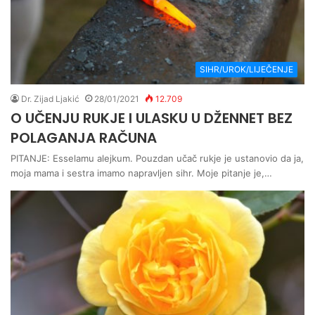
SIHR/UROK/LIJEČENJE
Dr. Zijad Ljakić
28/01/2021
12.709
O UČENJU RUKJE I ULASKU U DŽENNET BEZ
POLAGANJA RAČUNA
PITANJE: Esselamu alejkum. Pouzdan učač rukje je ustanovio da ja,
moja mama i sestra imamo napravljen sihr. Moje pitanje je,…