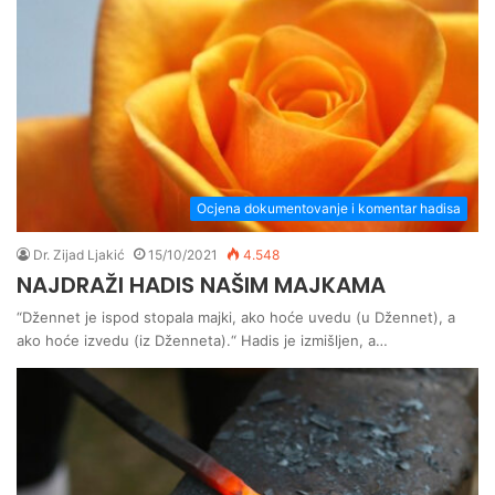
Ocjena dokumentovanje i komentar hadisa
Dr. Zijad Ljakić
15/10/2021
4.548
NAJDRAŽI HADIS NAŠIM MAJKAMA
“Džennet je ispod stopala majki, ako hoće uvedu (u Džennet), a
ako hoće izvedu (iz Dženneta).“ Hadis je izmišljen, a…