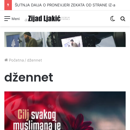
ŠUTNJA DAIJA O PRONEVJERI ZEKATA OD STRANE IZ-a
Switc
Pr
Meni
skin
Početna
/
džennet
džennet