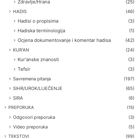
Zdravlje/Hrana
(25)
HADIS
(46)
Hadisi o propisima
(3)
Hadiska terminologija
(1)
Ocjena dokumentovanje i komentar hadisa
(42)
KUR'AN
(24)
Kur'anske znanosti
(3)
Tefsir
(3)
Savremena pitanja
(197)
SIHR/UROK/LIJEČENJE
(65)
SIRA
(6)
PREPORUKA
(15)
Odgovori preporuka
(3)
Video preporuka
(5)
TEKSTOVI
(99)