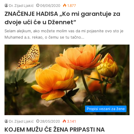
Dr. Zijad Ljakić
06/06/2020
1.877
ZNAČENJE HADISA „Ko mi garantuje za
dvoje ući će u Džennet“
Selam alejkum, ako možete molim vas da mi pojasnite ovo sto je
Muhamed a.s. rekao, o čemu se tu tačno…
Propisi vezani za žene
Dr. Zijad Ljakić
28/05/2020
3.141
KOJEM MUŽU ĆE ŽENA PRIPASTI NA