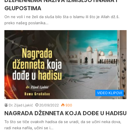
DŽEHENNEMA NAZIVA IZMIŠLJOTINAMA I
GLUPOSTIMA
On ne voli i ne želi da sluša bilo šta o Islamu ili što je Allah dž.š.
preko našeg poslanika…
VIDEO KLIPOVI
Dr. Zijad Ljakić
20/09/2022
930
NAGRADA DŽENNETA KOJA DOĐE U HADISU
To što se tiče ovakvih hadisa da se uradi, da se učini neka dova,
radi neka nafila, učini se i…