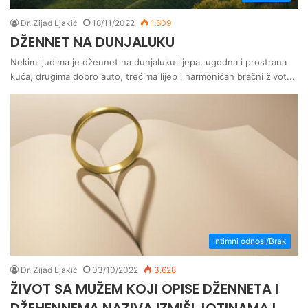
Dr. Zijad Ljakić
18/11/2022
1.609
DŽENNET NA DUNJALUKU
Nekim ljudima je džennet na dunjaluku lijepa, ugodna i prostrana
kuća, drugima dobro auto, trećima lijep i harmoničan bračni život...
Intimni odnosi/Brak
Dr. Zijad Ljakić
03/10/2022
3.628
ŽIVOT SA MUŽEM KOJI OPISE DŽENNETA I