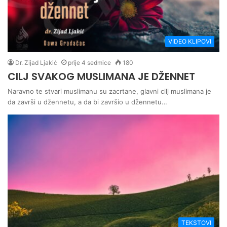
VIDEO KLIPOVI
Dr. Zijad Ljakić
prije 4 sedmice
180
CILJ SVAKOG MUSLIMANA JE DŽENNET
Naravno te stvari muslimanu su zacrtane, glavni cilj muslimana je
da završi u džennetu, a da bi završio u džennetu…
TEKSTOVI