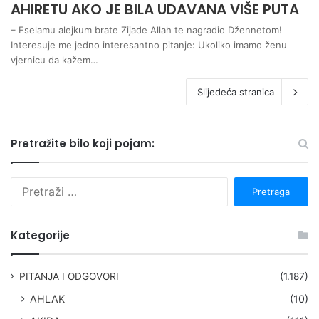
AHIRETU AKO JE BILA UDAVANA VIŠE PUTA
– Eselamu alejkum brate Zijade Allah te nagradio Džennetom!
Interesuje me jedno interesantno pitanje: Ukoliko imamo ženu
vjernicu da kažem…
Slijedeća stranica
Pretražite bilo koji pojam:
P
r
e
t
Kategorije
r
a
g
PITANJA I ODGOVORI
(1.187)
a
AHLAK
(10)
: