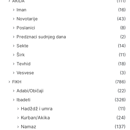
AKIDA
(111)
Iman
(16)
Novotarije
(43)
Poslanici
(8)
Predznaci sudnjeg dana
(2)
Sekte
(14)
Širk
(11)
Tevhid
(18)
Vesvese
(3)
FIKH
(786)
Adabi/Običaji
(22)
Ibadeti
(326)
Hadždž i umra
(11)
Kurban/Akika
(24)
Namaz
(137)