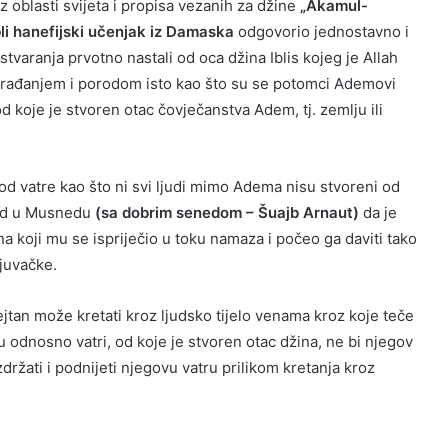
 oblasti svijeta i propisa vezanih za džine
„Akamul-
li hanefijski učenjak iz Damaska
odgovorio jednostavno i
stvaranja prvotno nastali od oca džina Iblis kojeg je Allah
m, rađanjem i porodom isto kao što su se potomci Ademovi
 koje je stvoren otac čovječanstva Adem, tj. zemlju ili
 od vatre kao što ni svi ljudi mimo Adema nisu stvoreni od
med u Musnedu
(sa dobrim senedom – Šuajb Arnaut)
da je
ana koji mu se ispriječio u toku namaza i počeo ga daviti tako
ljuvačke.
jtan može kretati kroz ljudsko tijelo venama kroz koje teče
u odnosno vatri, od koje je stvoren otac džina, ne bi njegov
 izdržati i podnijeti njegovu vatru prilikom kretanja kroz