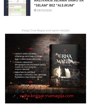
NAZIVANJE SELAMA SAMO SA
“SELAM” BEZ “ALEJKUM”
26/12/2020
Knjiga Crna Magija pod lupom šerijata