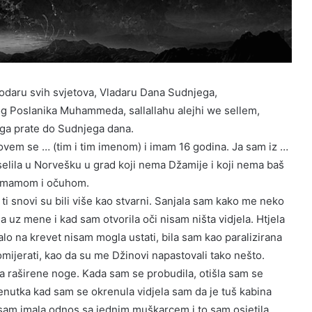
spodaru svih svjetova, Vladaru Dana Sudnjega,
vog Poslanika Muhammeda, sallallahu alejhi we sellem,
 ga prate do Sudnjega dana.
vem se … (tim i tim imenom) i imam 16 godina. Ja sam iz …
eselila u Norvešku u grad koji nema Džamije i koji nema baš
sa mamom i očuhom.
ti snovi su bili više kao stvarni. Sanjala sam kako me neko
ma uz mene i kad sam otvorila oči nisam ništa vidjela. Htjela
lo na krevet nisam mogla ustati, bila sam kao paralizirana
mijerati, kao da su me Džinovi napastovali tako nešto.
la raširene noge. Kada sam se probudila, otišla sam se
trenutka kad sam se okrenula vidjela sam da je tuš kabina
 sam imala odnos sa jednim muškarcem i to sam osjetila,