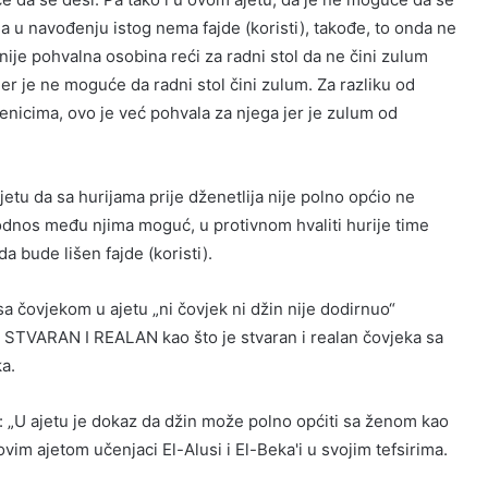
a u navođenju istog nema fajde (koristi), takođe, to onda ne
nije pohvalna osobina reći za radni stol da ne čini zulum
er je ne moguće da radni stol čini zulum. Za razliku od
užbenicima, ovo je već pohvala za njega jer je zulum od
tu da sa hurijama prije dženetlija nije polno općio ne
 odnos među njima moguć, u protivnom hvaliti hurije time
a bude lišen fajde (koristi).
 čovjekom u ajetu „ni čovjek ni džin nije dodirnuo“
) STVARAN I REALAN kao što je stvaran i realan čovjeka sa
a.
: „U ajetu je dokaz da džin može polno općiti sa ženom kao
vim ajetom učenjaci El-Alusi i El-Beka'i u svojim tefsirima.