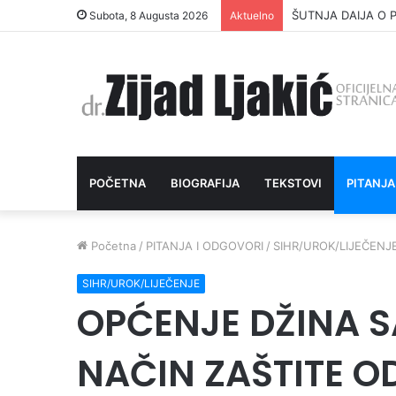
ŠUTNJA DAIJA O P
Subota, 8 Augusta 2026
Aktuelno
POČETNA
BIOGRAFIJA
TEKSTOVI
PITANJA
Početna
/
PITANJA I ODGOVORI
/
SIHR/UROK/LIJEČENJ
SIHR/UROK/LIJEČENJE
OPĆENJE DŽINA S
NAČIN ZAŠTITE O