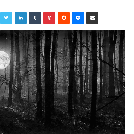
Twitter
LinkedIn
Tumblr
Pinterest
Reddit
Messenger
Share via Email