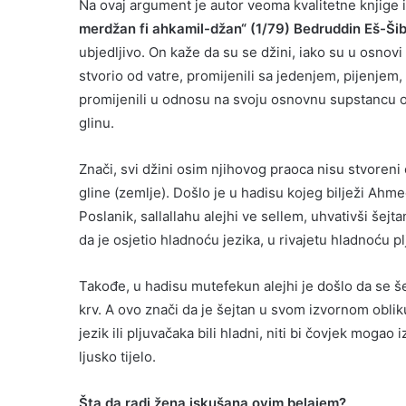
Na ovaj argument je autor veoma kvalitetne knjige iz
merdžan fi ahkamil-džan“ (1/79) Bedruddin Eš-Šib
ubjedljivo. On kaže da su se džini, iako su u osnovi 
stvorio od vatre, promijenili sa jedenjem, pijenje
promijenili u odnosu na svoju osnovnu supstancu od
glinu.
Znači, svi džini osim njihovog praoca nisu stvoreni
gline (zemlje). Došlo je u hadisu kojeg bilježi Ah
Poslanik, sallallahu alejhi ve sellem, uhvativši šejt
da je osjetio hladnoću jezika, u rivajetu hladnoću p
Takođe, u hadisu mutefekun alejhi je došlo da se še
krv. A ovo znači da je šejtan u svom izvornom oblik
jezik ili pljuvačaka bili hladni, niti bi čovjek mogao
ljusko tijelo.
Šta da radi žena iskušana ovim belajem?