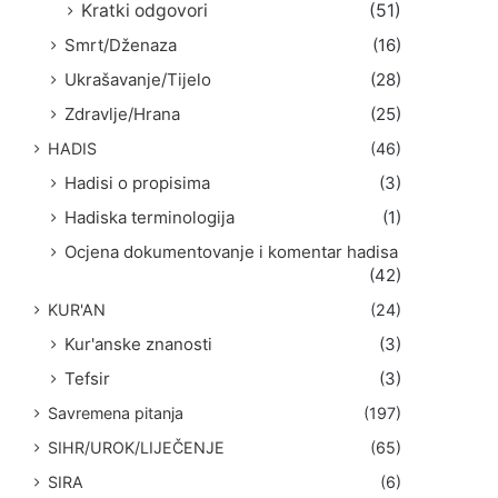
Kratki odgovori
(51)
Smrt/Dženaza
(16)
Ukrašavanje/Tijelo
(28)
Zdravlje/Hrana
(25)
HADIS
(46)
Hadisi o propisima
(3)
Hadiska terminologija
(1)
Ocjena dokumentovanje i komentar hadisa
(42)
KUR'AN
(24)
Kur'anske znanosti
(3)
Tefsir
(3)
Savremena pitanja
(197)
SIHR/UROK/LIJEČENJE
(65)
SIRA
(6)