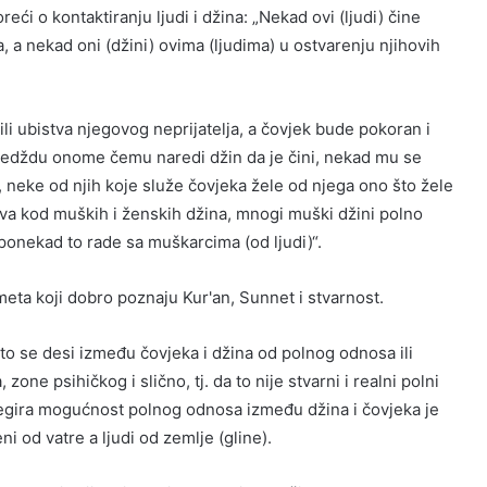
eći o kontaktiranju ljudi i džina: „Nekad ovi (ljudi) čine
, a nekad oni (džini) ovima (ljudima) u ostvarenju njihovih
li ubistva njegovog neprijatelja, a čovjek bude pokoran i
sedždu onome čemu naredi džin da je čini, nekad mu se
, neke od njih koje služe čovjeka žele od njega ono što žele
ava kod muških i ženskih džina, mnogi muški džini polno
 ponekad to rade sa muškarcima (od ljudi)“.
eta koji dobro poznaju Kur'an, Sunnet i stvarnost.
što se desi između čovjeka i džina od polnog odnosa ili
 zone psihičkog i slično, tj. da to nije stvarni i realni polni
negira mogućnost polnog odnosa između džina i čovjeka je
eni od vatre a ljudi od zemlje (gline).