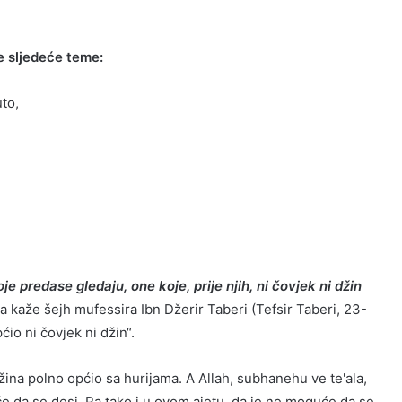
e sljedeće teme:
to,
oje predase gledaju, one koje, prije njih, ni čovjek ni džin
a kaže šejh mufessira Ibn Džerir Taberi (Tefsir Taberi, 23-
ćio ni čovjek ni džin“.
džina polno općio sa hurijama. A Allah, subhanehu ve te'ala,
 da se desi. Pa tako i u ovom ajetu, da je ne moguće da se