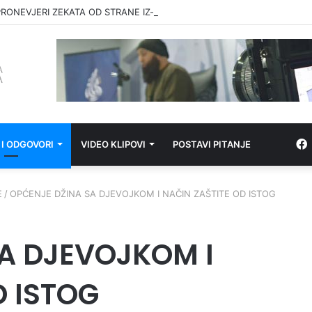
RONEVJERI ZEKATA OD STRANE IZ-a
 I ODGOVORI
VIDEO KLIPOVI
POSTAVI PITANJE
E
/
OPĆENJE DŽINA SA DJEVOJKOM I NAČIN ZAŠTITE OD ISTOG
A DJEVOJKOM I
D ISTOG