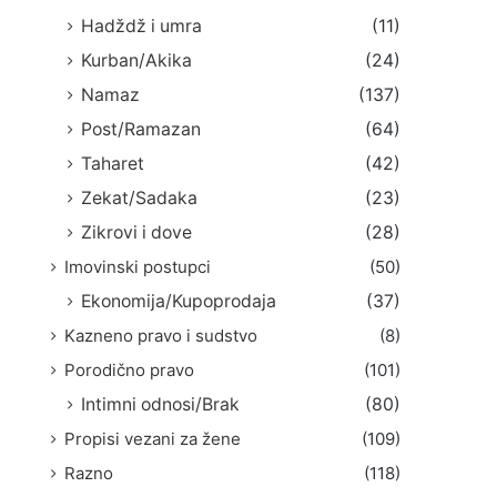
Hadždž i umra
(11)
Kurban/Akika
(24)
Namaz
(137)
Post/Ramazan
(64)
Taharet
(42)
Zekat/Sadaka
(23)
Zikrovi i dove
(28)
Imovinski postupci
(50)
Ekonomija/Kupoprodaja
(37)
Kazneno pravo i sudstvo
(8)
Porodično pravo
(101)
Intimni odnosi/Brak
(80)
Propisi vezani za žene
(109)
Razno
(118)