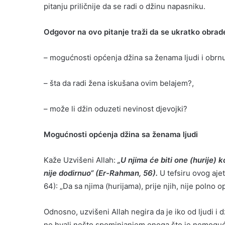
pitanju priličnije da se radi o džinu napasniku.
Odgovor na ovo pitanje traži da se ukratko obrad
– mogućnosti općenja džina sa ženama ljudi i obrnu
– šta da radi žena iskušana ovim belajem?,
– može li džin oduzeti nevinost djevojki?
Mogućnosti općenja džina sa ženama ljudi
Kaže Uzvišeni Allah:
„U njima će biti one (hurije) k
nije dodirnuo“ (Er-Rahman, 56).
U tefsiru ovog ajet
64): „Da sa njima (hurijama), prije njih, nije polno op
Odnosno, uzvišeni Allah negira da je iko od ljudi i 
ne hvali nešto spominjanjem onoga što je nemoguće