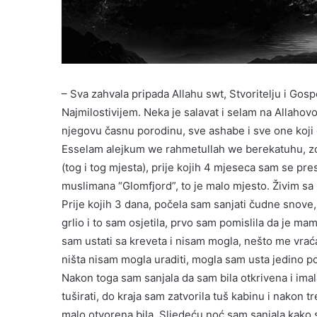
– Sva zahvala pripada Allahu swt, Stvoritelju i Go
Najmilostivijem. Neka je salavat i selam na Allaho
njegovu časnu porodinu, sve ashabe i sve one koji
Esselam alejkum we rahmetullah we berekatuhu, zo
(tog i tog mjesta), prije kojih 4 mjeseca sam se pr
muslimana “Glomfjord”, to je malo mjesto. Živim 
Prije kojih 3 dana, počela sam sanjati čudne snove, 
grlio i to sam osjetila, prvo sam pomislila da je ma
sam ustati sa kreveta i nisam mogla, nešto me vraća
ništa nisam mogla uraditi, mogla sam usta jedino po
Nakon toga sam sanjala da sam bila otkrivena i ima
tuširati, do kraja sam zatvorila tuš kabinu i nakon 
malo otvorena bila. Sljedeću noć sam sanjala kako