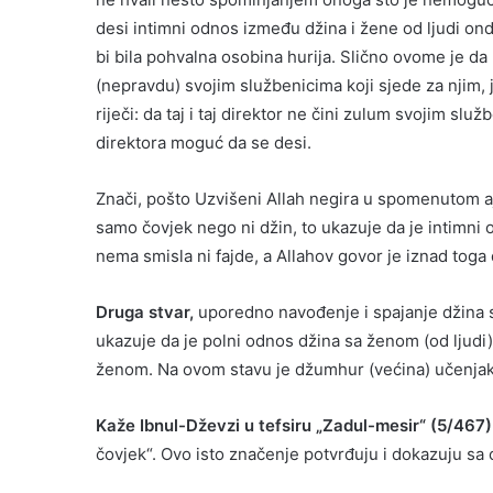
desi intimni odnos između džina i žene od ljudi ond
bi bila pohvalna osobina hurija. Slično ovome je da 
(nepravdu) svojim službenicima koji sjede za njim, j
riječi: da taj i taj direktor ne čini zulum svojim sl
direktora moguć da se desi.
Znači, pošto Uzvišeni Allah negira u spomenutom aje
samo čovjek nego ni džin, to ukazuje da je intimni
nema smisla ni fajde, a Allahov govor je iznad toga d
Druga stvar,
uporedno navođenje i spajanje džina sa
ukazuje da je polni odnos džina sa ženom (od ljudi
ženom. Na ovom stavu je džumhur (većina) učenjak
Kaže Ibnul-Dževzi u tefsiru „Zadul-mesir“ (5/467)
čovjek“. Ovo isto značenje potvrđuju i dokazuju sa o