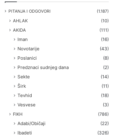
g
a
PITANJA I ODGOVORI
(1.187)
:
AHLAK
(10)
AKIDA
(111)
Iman
(16)
Novotarije
(43)
Poslanici
(8)
Predznaci sudnjeg dana
(2)
Sekte
(14)
Širk
(11)
Tevhid
(18)
Vesvese
(3)
FIKH
(786)
Adabi/Običaji
(22)
Ibadeti
(326)