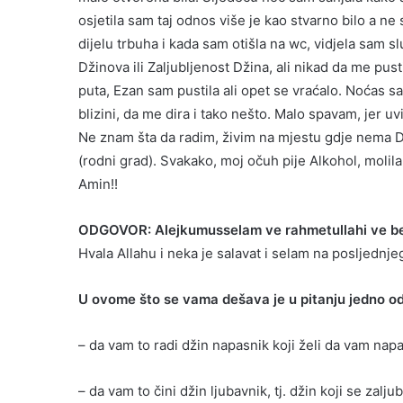
osjetila sam taj odnos više je kao stvarno bilo a 
dijelu trbuha i kada sam otišla na wc, vidjela sam s
Džinova ili Zaljubljenost Džina, ali nikad da me pu
puta, Ezan sam pustila ali opet se vraćalo. Noćas 
blizini, da me dira i tako nešto. Malo spavam, jer uv
Ne znam šta da radim, živim na mjestu gdje nema Dž
(rodni grad). Svakako, moj očuh pije Alkohol, molila
Amin!!
ODGOVOR: Alejkumusselam ve rahmetullahi ve b
Hvala Allahu i neka je salavat i selam na posljednje
U ovome što se vama dešava je u pitanju jedno o
– da vam to radi džin napasnik koji želi da vam napa
– da vam to čini džin ljubavnik, tj. džin koji se za