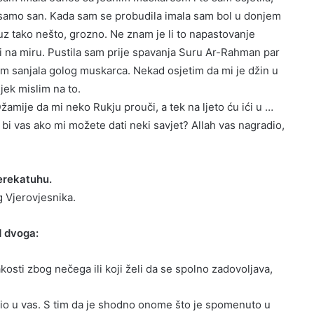
ne samo san. Kada sam se probudila imala sam bol u donjem
luz tako nešto, grozno. Ne znam je li to napastovanje
sti na miru. Pustila sam prije spavanja Suru Ar-Rahman par
sam sanjala golog muskarca. Nekad osjetim da mi je džin u
ijek mislim na to.
amije da mi neko Rukju prouči, a tek na ljeto ću ići u …
 bi vas ako mi možete dati neki savjet? Allah vas nagradio,
erekatuhu.
g Vjerovjesnika.
d dvoga:
kosti zbog nečega ili koji želi da se spolno zadovoljava,
ljubio u vas. S tim da je shodno onome što je spomenuto u