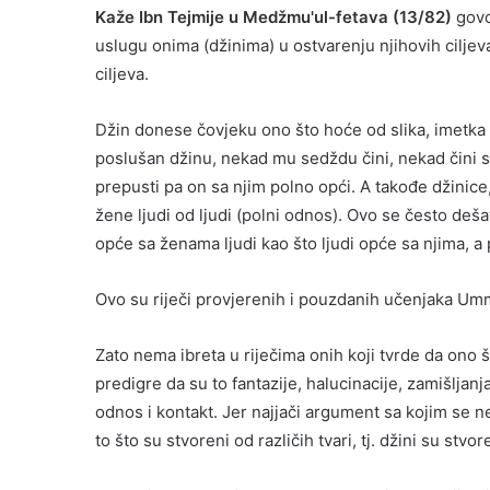
Kaže Ibn Tejmije u Medžmu'ul-fetava (13/82)
govor
uslugu onima (džinima) u ostvarenju njihovih ciljeva
ciljeva.
Džin donese čovjeku ono što hoće od slika, imetka i
poslušan džinu, nekad mu sedždu čini, nekad čini 
prepusti pa on sa njim polno opći. A takođe džinice
žene ljudi od ljudi (polni odnos). Ovo se često deš
opće sa ženama ljudi kao što ljudi opće sa njima, a
Ovo su riječi provjerenih i pouzdanih učenjaka Umm
Zato nema ibreta u riječima onih koji tvrde da ono 
predigre da su to fantazije, halucinacije, zamišljanja,
odnos i kontakt. Jer najjači argument sa kojim se 
to što su stvoreni od različih tvari, tj. džini su stvor