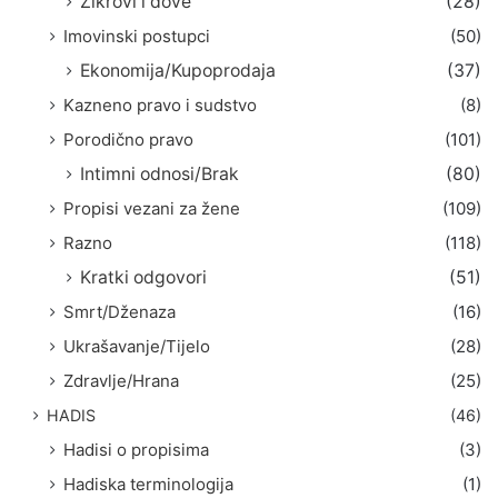
Zikrovi i dove
(28)
Imovinski postupci
(50)
Ekonomija/Kupoprodaja
(37)
Kazneno pravo i sudstvo
(8)
Porodično pravo
(101)
Intimni odnosi/Brak
(80)
Propisi vezani za žene
(109)
Razno
(118)
Kratki odgovori
(51)
Smrt/Dženaza
(16)
Ukrašavanje/Tijelo
(28)
Zdravlje/Hrana
(25)
HADIS
(46)
Hadisi o propisima
(3)
Hadiska terminologija
(1)