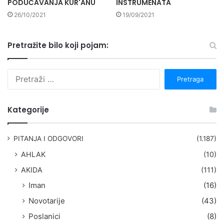
PODUČAVANJA KUR'ANU
INSTRUMENATA
26/10/2021
19/09/2021
Pretražite bilo koji pojam:
P
r
e
t
Kategorije
r
a
g
PITANJA I ODGOVORI
(1.187)
a
AHLAK
(10)
:
AKIDA
(111)
Iman
(16)
Novotarije
(43)
Poslanici
(8)