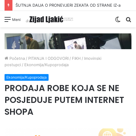
ŠUTNJA DAIJA O PRONEVJERI ZEKATA OD STRANE IZ-a
Switc
Pr
Meni
skin
Početna
/
PITANJA I ODGOVORI
/
FIKH
/
Imovinski
postupci
/
Ekonomija/Kupoprodaja
Ekonomija/Kupoprodaja
PRODAJA ROBE KOJA SE NE
POSJEDUJE PUTEM INTERNET
SHOPA