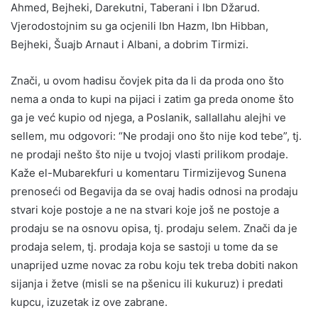
Ahmed, Bejheki, Darekutni, Taberani i Ibn Džarud.
Vjerodostojnim su ga ocjenili Ibn Hazm, Ibn Hibban,
Bejheki, Šuajb Arnaut i Albani, a dobrim Tirmizi.
Znači, u ovom hadisu čovjek pita da li da proda ono što
nema a onda to kupi na pijaci i zatim ga preda onome što
ga je već kupio od njega, a Poslanik, sallallahu alejhi ve
sellem, mu odgovori: “Ne prodaji ono što nije kod tebe”, tj.
ne prodaji nešto što nije u tvojoj vlasti prilikom prodaje.
Kaže el-Mubarekfuri u komentaru Tirmizijevog Sunena
prenoseći od Begavija da se ovaj hadis odnosi na prodaju
stvari koje postoje a ne na stvari koje još ne postoje a
prodaju se na osnovu opisa, tj. prodaju selem. Znači da je
prodaja selem, tj. prodaja koja se sastoji u tome da se
unaprijed uzme novac za robu koju tek treba dobiti nakon
sijanja i žetve (misli se na pšenicu ili kukuruz) i predati
kupcu, izuzetak iz ove zabrane.