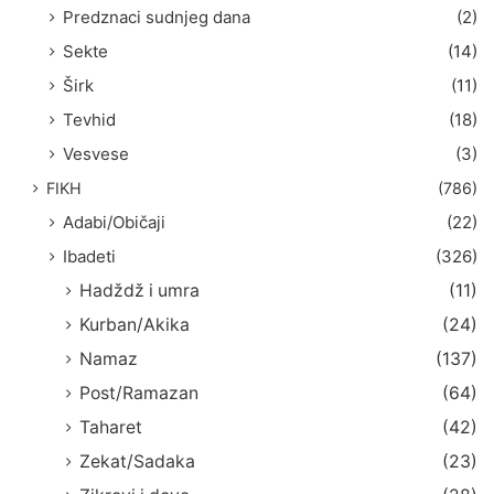
Predznaci sudnjeg dana
(2)
Sekte
(14)
Širk
(11)
Tevhid
(18)
Vesvese
(3)
FIKH
(786)
Adabi/Običaji
(22)
Ibadeti
(326)
Hadždž i umra
(11)
Kurban/Akika
(24)
Namaz
(137)
Post/Ramazan
(64)
Taharet
(42)
Zekat/Sadaka
(23)