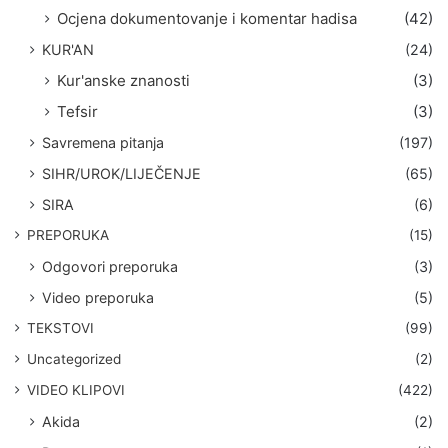
Ocjena dokumentovanje i komentar hadisa
(42)
KUR'AN
(24)
Kur'anske znanosti
(3)
Tefsir
(3)
Savremena pitanja
(197)
SIHR/UROK/LIJEČENJE
(65)
SIRA
(6)
PREPORUKA
(15)
Odgovori preporuka
(3)
Video preporuka
(5)
TEKSTOVI
(99)
Uncategorized
(2)
VIDEO KLIPOVI
(422)
Akida
(2)