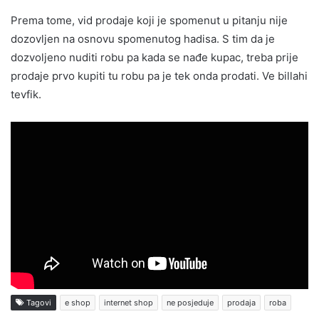
Prema tome, vid prodaje koji je spomenut u pitanju nije
dozovljen na osnovu spomenutog hadisa. S tim da je
dozvoljeno nuditi robu pa kada se nađe kupac, treba prije
prodaje prvo kupiti tu robu pa je tek onda prodati. Ve billahi
tevfik.
Tagovi
e shop
internet shop
ne posjeduje
prodaja
roba