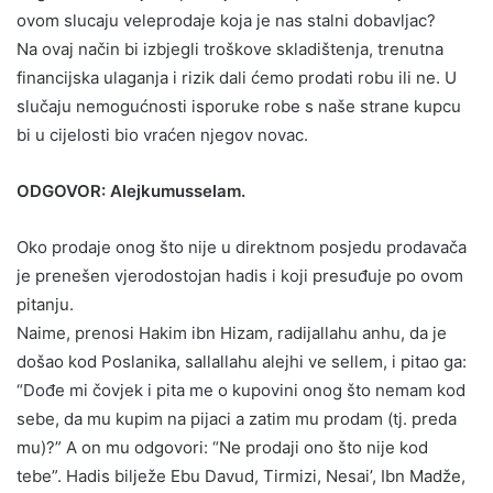
ovom slucaju veleprodaje koja je nas stalni dobavljac?
Na ovaj način bi izbjegli troškove skladištenja, trenutna
financijska ulaganja i rizik dali ćemo prodati robu ili ne. U
slučaju nemogućnosti isporuke robe s naše strane kupcu
bi u cijelosti bio vraćen njegov novac.
ODGOVOR: Alejkumusselam.
Oko prodaje onog što nije u direktnom posjedu prodavača
je prenešen vjerodostojan hadis i koji presuđuje po ovom
pitanju.
Naime, prenosi Hakim ibn Hizam, radijallahu anhu, da je
došao kod Poslanika, sallallahu alejhi ve sellem, i pitao ga:
“Dođe mi čovjek i pita me o kupovini onog što nemam kod
sebe, da mu kupim na pijaci a zatim mu prodam (tj. preda
mu)?” A on mu odgovori: “Ne prodaji ono što nije kod
tebe”. Hadis bilježe Ebu Davud, Tirmizi, Nesai’, Ibn Madže,