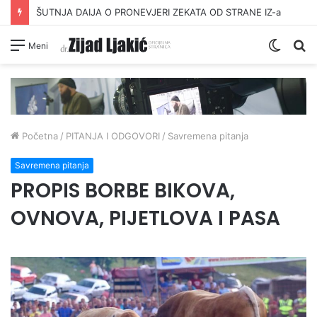
ŠUTNJA DAIJA O PRONEVJERI ZEKATA OD STRANE IZ-a
Switc
Pr
Meni
skin
Početna
/
PITANJA I ODGOVORI
/
Savremena pitanja
Savremena pitanja
PROPIS BORBE BIKOVA,
OVNOVA, PIJETLOVA I PASA