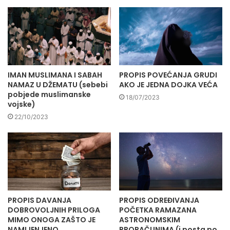
IMAN MUSLIMANA I SABAH
PROPIS POVEĆANJA GRUDI
NAMAZ U DŽEMATU (sebebi
AKO JE JEDNA DOJKA VEĆA
pobjede muslimanske
18/07/2023
vojske)
22/10/2023
PROPIS DAVANJA
PROPIS ODREĐIVANJA
DOBROVOLJNIH PRILOGA
POČETKA RAMAZANA
MIMO ONOGA ZAŠTO JE
ASTRONOMSKIM
NAMIJENJENO
PRORAČUNIMA (i posta po