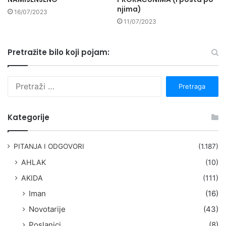
njima)
16/07/2023
11/07/2023
Pretražite bilo koji pojam:
P
r
e
t
Kategorije
r
a
g
PITANJA I ODGOVORI
(1.187)
a
AHLAK
(10)
:
AKIDA
(111)
Iman
(16)
Novotarije
(43)
Poslanici
(8)