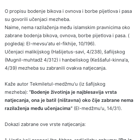
O propisu bodenje bikova i ovnova i borbe pijetlova i pasa
su govorili učenjaci mezheba.
Naime, nema razilaženja među islamskim pravnicima oko
zabrane bodenja bikova, ovnova, borbe pijetlova i pasa. (
pogledaj: El-mevsu'atu el-fikhije, 10/196).
Učenjaci malikijskog (Hašijetus-savi, 4/238), šafiijskog
(Mugnil-muhtadž 4/312) i hanbeliskog (Keššaful-kinna'a,
4/39) mezheba su zabranili ovakva natjecanja.
Kaže autor Tekmiletul-medžmu'u (iz šafijskog
mezheba):
“Bodenje životinja je najblesavija vrsta
natjecanja, ona je batil (ništavna) oko čije zabrane nema
razilaženja među učenjacima”
(El-medžmu'u, 14/31).
Dokazi zabrane ove vrste natjecanja: