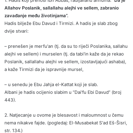
1. Hadis koji prenosi Ibn Abbas, radijallahu anhuma:
“Da je
Allahov Poslanik, sallallahu alejhi ve sellem, zabranio
zavađanje među životinjama”.
Hadis bilježe Ebu Davud i Tirmizi. A hadis je slab zbog
dvije stvari:
– prenešen je merfu'an (tj. da su to riječi Poslanika, sallahu
alejhi ve sellem) i murselen (tj. da tabi'in kaže da je rekao
Poslanik, sallallahu alejhi ve sellem, izostavljajući ashaba),
a kaže Tirmizi da je ispravnije mursel,
– u senedu je Ebu Jahja el-Kattat koji je slab.
Albani je hadis ocijenio slabim u “Dai'fu Ebi Davud” (broj
443).
2. Natjecanje u ovome je blesavost i maloumnost u čemu
nema nikakve fajde. (pogledaj: El-Musabekat S'ad Eš-Šisri,
str. 134.)