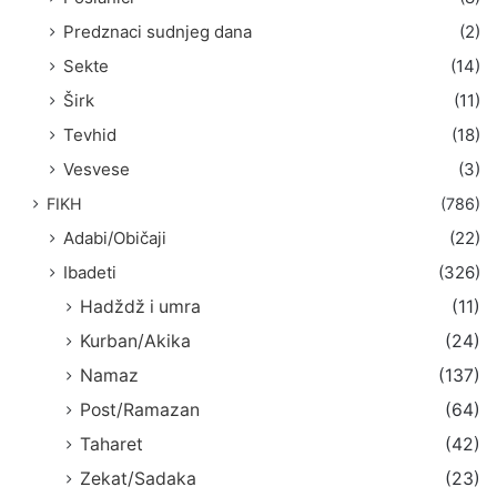
Predznaci sudnjeg dana
(2)
Sekte
(14)
Širk
(11)
Tevhid
(18)
Vesvese
(3)
FIKH
(786)
Adabi/Običaji
(22)
Ibadeti
(326)
Hadždž i umra
(11)
Kurban/Akika
(24)
Namaz
(137)
Post/Ramazan
(64)
Taharet
(42)
Zekat/Sadaka
(23)