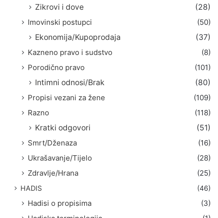
Zikrovi i dove
(28)
Imovinski postupci
(50)
Ekonomija/Kupoprodaja
(37)
Kazneno pravo i sudstvo
(8)
Porodično pravo
(101)
Intimni odnosi/Brak
(80)
Propisi vezani za žene
(109)
Razno
(118)
Kratki odgovori
(51)
Smrt/Dženaza
(16)
Ukrašavanje/Tijelo
(28)
Zdravlje/Hrana
(25)
HADIS
(46)
Hadisi o propisima
(3)