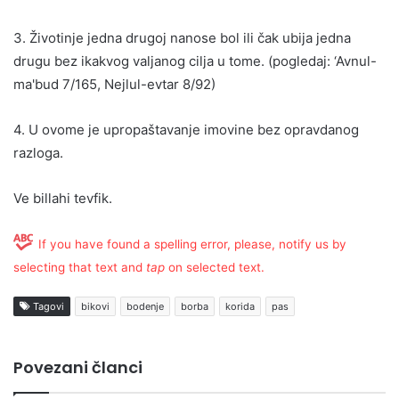
3. Životinje jedna drugoj nanose bol ili čak ubija jedna
drugu bez ikakvog valjanog cilja u tome. (pogledaj: ‘Avnul-
ma'bud 7/165, Nejlul-evtar 8/92)
4. U ovome je upropaštavanje imovine bez opravdanog
razloga.
Ve billahi tevfik.
If you have found a spelling error, please, notify us by
selecting that text and
tap
on selected text.
Tagovi
bikovi
bodenje
borba
korida
pas
Povezani članci