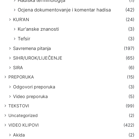
Hadiska terminologija
(1)
Ocjena dokumentovanje i komentar hadisa
(42)
KUR'AN
(24)
Kur'anske znanosti
(3)
Tefsir
(3)
Savremena pitanja
(197)
SIHR/UROK/LIJEČENJE
(65)
SIRA
(6)
PREPORUKA
(15)
Odgovori preporuka
(3)
Video preporuka
(5)
TEKSTOVI
(99)
Uncategorized
(2)
VIDEO KLIPOVI
(422)
Akida
(2)