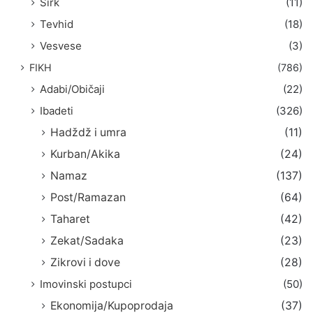
Širk
(11)
Tevhid
(18)
Vesvese
(3)
FIKH
(786)
Adabi/Običaji
(22)
Ibadeti
(326)
Hadždž i umra
(11)
Kurban/Akika
(24)
Namaz
(137)
Post/Ramazan
(64)
Taharet
(42)
Zekat/Sadaka
(23)
Zikrovi i dove
(28)
Imovinski postupci
(50)
Ekonomija/Kupoprodaja
(37)