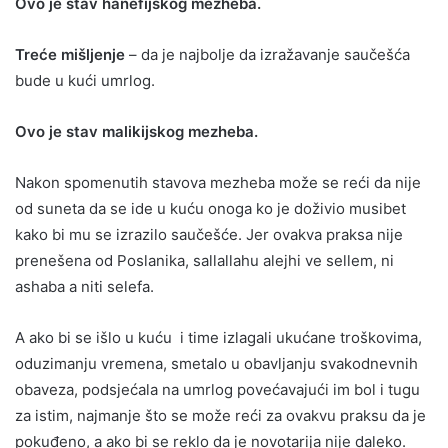
Ovo je stav hanefijskog mezheba.
Treće mišljenje
– da je najbolje da izražavanje saučešća
bude u kući umrlog.
Ovo je stav malikijskog mezheba.
Nakon spomenutih stavova mezheba može se reći da nije
od suneta da se ide u kuću onoga ko je doživio musibet
kako bi mu se izrazilo saučešće. Jer ovakva praksa nije
prenešena od Poslanika, sallallahu alejhi ve sellem, ni
ashaba a niti selefa.
A ako bi se išlo u kuću i time izlagali ukućane troškovima,
oduzimanju vremena, smetalo u obavljanju svakodnevnih
obaveza, podsjećala na umrlog povećavajući im bol i tugu
za istim, najmanje što se može reći za ovakvu praksu da je
pokuđeno, a ako bi se reklo da je novotarija nije daleko.