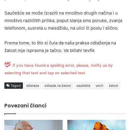
Saučešće se može izraziti na mnoštvo drugih načina i u
mnoštvo različitih prilika, poput slanja sms poruke, zvanja
telefonom, susreta u mesdžidu, na ulici ili poslu i slično.
Prema tome, to što si čula da naša praksa odlaženja na
žalost nije ispravna je tačno. Ve billahi tevfik
If you have found a spelling error, please, notify us by
selecting that text and
tap
on selected text.
Tagovi
dženaza
odlazak na žalost
saučešće
umrli
žalost
Povezani članci