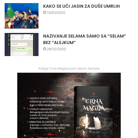
KAKO SE UČI JASIN ZA DUŠE UMRLIH
13/01/2020
NAZIVANJE SELAMA SAMO SA “SELAM”
BEZ “ALEJKUM”
26/12/2020
Knjiga Crna Magija pod lupom šerijata