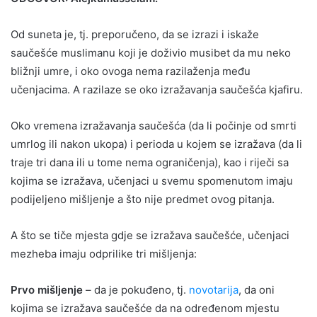
Od suneta je, tj. preporučeno, da se izrazi i iskaže
saučešće muslimanu koji je doživio musibet da mu neko
bližnji umre, i oko ovoga nema razilaženja među
učenjacima. A razilaze se oko izražavanja saučešća kjafiru.
Oko vremena izražavanja saučešća (da li počinje od smrti
umrlog ili nakon ukopa) i perioda u kojem se izražava (da li
traje tri dana ili u tome nema ograničenja), kao i riječi sa
kojima se izražava, učenjaci u svemu spomenutom imaju
podijeljeno mišljenje a što nije predmet ovog pitanja.
A što se tiče mjesta gdje se izražava saučešće, učenjaci
mezheba imaju odprilike tri mišljenja:
Prvo mišljenje
– da je pokuđeno, tj.
novotarija
, da oni
kojima se izražava saučešće da na određenom mjestu