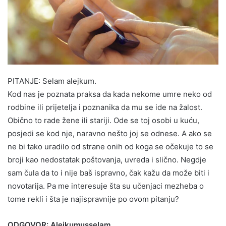
PITANJE: Selam alejkum.
Kod nas je poznata praksa da kada nekome umre neko od
rodbine ili prijetelja i poznanika da mu se ide na žalost.
Obično to rade žene ili stariji. Ode se toj osobi u kuću,
posjedi se kod nje, naravno nešto joj se odnese. A ako se
ne bi tako uradilo od strane onih od koga se očekuje to se
broji kao nedostatak poštovanja, uvreda i slično. Negdje
sam čula da to i nije baš ispravno, čak kažu da može biti i
novotarija. Pa me interesuje šta su učenjaci mezheba o
tome rekli i šta je najispravnije po ovom pitanju?
ODGOVOR: Alejkumusselam.