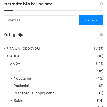
Pretražite bilo koji pojam:
P
r
e
t
Kategorije
r
a
g
PITANJA I ODGOVORI
(1.187)
a
AHLAK
(10)
:
AKIDA
(111)
Iman
(16)
Novotarije
(43)
Poslanici
(8)
Predznaci sudnjeg dana
(2)
Sekte
(14)