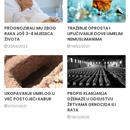
PROGNOZIRALI MU ZBOG
TRAŽENJE OPROSTA I
RAKA JOŠ 3-4 MJESECA
UPUĆIVANJE DOVE UMRLIM
ŽIVOTA
NEMUSLIMANIMA
25/06/2023
19/02/2021
UKOPAVANJE UMRLOG U
PROPIS KLANJANJA
VEĆ POSTOJEĆI KABUR
DŽENAZE U ODSUSTVU
ŽRTVAMA GENOCIDA ILI
07/01/2021
RATA
19/12/2020