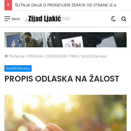
ŠUTNJA DAIJA O PRONEVJERI ZEKATA OD STRANE IZ-a
Switc
Pr
Meni
skin
Početna
/
PITANJA I ODGOVORI
/
FIKH
/
Smrt/Dženaza
Smrt/Dženaza
PROPIS ODLASKA NA ŽALOST