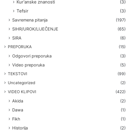
Kur'anske znanosti
(3)
Tefsir
(3)
Savremena pitanja
(197)
SIHR/UROK/LIJEČENJE
(65)
SIRA
(6)
PREPORUKA
(15)
Odgovori preporuka
(3)
Video preporuka
(5)
TEKSTOVI
(99)
Uncategorized
(2)
VIDEO KLIPOVI
(422)
Akida
(2)
Dawa
(1)
Fikh
(1)
Historija
(2)