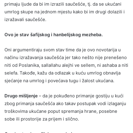
primaju ljude da bi im izrazili saučešće, tj. da se ukućani
umrlog skupe na jednom mjestu kako bi im drugi dolazili i
izražavali saučešće.
Ovo je stav šafijskog i hanbelijskog mezheba.
Oni argumentiraju svom stav time da je ovo novotarija u
načinu izražavanja saučešća jer tako nešto nije prenešeno
niti od Poslanika, sallallahu alejhi ve sellem, ni ashaba a niti
selefa. Takođe, kažu da odlazak u kuću umrlog obnavlja
sjećanje na umrlog i povećava tugu i žalost ukućana.
Drugo mišljenje
– da je pokuđeno primanje gostiju u kući
zbog primanja saučešća ako takav postupak vodi izlaganju
troškovima ukućane poput spremanja hrane, posebne
sobe ili prostorije za prijem i slično.