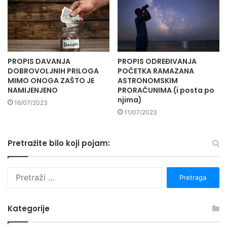
PROPIS DAVANJA
PROPIS ODREĐIVANJA
DOBROVOLJNIH PRILOGA
POČETKA RAMAZANA
MIMO ONOGA ZAŠTO JE
ASTRONOMSKIM
NAMIJENJENO
PRORAČUNIMA (i posta po
njima)
16/07/2023
11/07/2023
Pretražite bilo koji pojam:
P
r
e
t
Kategorije
r
a