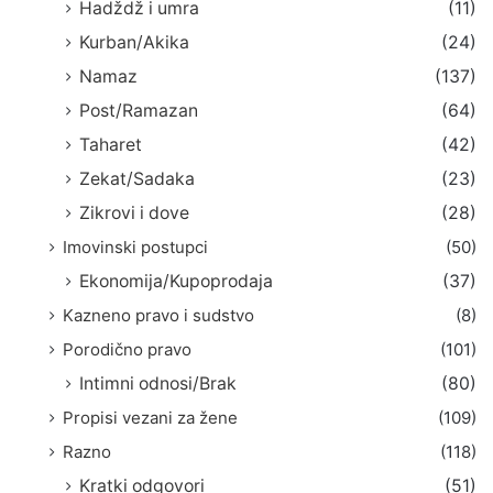
Hadždž i umra
(11)
Kurban/Akika
(24)
Namaz
(137)
Post/Ramazan
(64)
Taharet
(42)
Zekat/Sadaka
(23)
Zikrovi i dove
(28)
Imovinski postupci
(50)
Ekonomija/Kupoprodaja
(37)
Kazneno pravo i sudstvo
(8)
Porodično pravo
(101)
Intimni odnosi/Brak
(80)
Propisi vezani za žene
(109)
Razno
(118)
Kratki odgovori
(51)