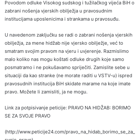
Povodom odluke Visokog sudskog i tužilačkog vijeća BiH o
zabrani nošenja vjerskih obilježja u pravosudnim
institucijama uposlenicima i strankama u pravosuđu.
U navedenom zaključku se radi o zabrani nošenja vjerskih
obilježja, za mene hidžab nije vjersko obilježje, već to
smatram svojim pravom na vjeru i uvjerenje. Razmislimo
malo koliko nas mogu koštati odluke drugih koje samo
posmatramo i ne pokušavamo spriječiti. Zamislite sebe u
situaciji da kao stranke (ne morate raditi u VSTV-u) ispred
pravosudnih institucija BiH skidate marame na koje imate
pravo. Možete li zamisliti, ja ne mogu.
Link za potpisivanje peticije: PRAVO NA HIDŽAB: BORIMO
SE ZA SVOJE PRAVO
(http://www.peticije24.com/pravo_na_hidab_borimo_se_za_
svoje_pravo)