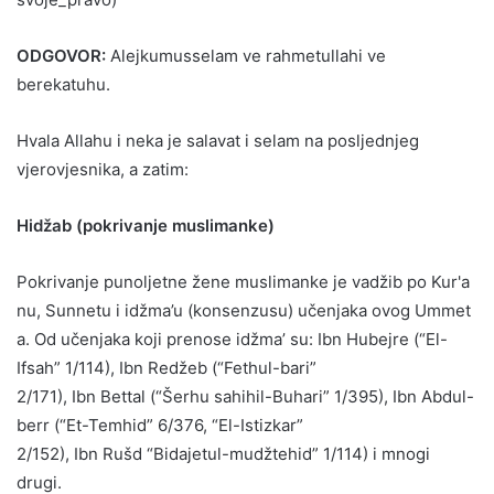
ODGOVOR:
Alejkumusselam ve rahmetullahi ve
berekatuhu.
Hvala Allahu i neka je salavat i selam na posljednjeg
vjerovjesnika, a zatim:
Hidžab (pokrivanje muslimanke)
Pokrivanje punoljetne žene muslimanke je vadžib po Kur'a
nu, Sunnetu i idžma’u (konsenzusu) učenjaka ovog Ummet
a. Od učenjaka koji prenose idžma’ su: Ibn Hubejre (“El-
Ifsah” 1/114), Ibn Redžeb (“Fethul-bari”
2/171), Ibn Bettal (“Šerhu sahihil-Buhari” 1/395), Ibn Abdul-
berr (“Et-Temhid” 6/376, “El-Istizkar”
2/152), Ibn Rušd “Bidajetul-mudžtehid” 1/114) i mnogi
drugi.