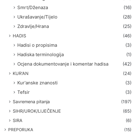
Smrt/Dženaza
(16)
Ukrašavanje/Tijelo
(28)
Zdravlje/Hrana
(25)
HADIS
(46)
Hadisi o propisima
(3)
Hadiska terminologija
(1)
Ocjena dokumentovanje i komentar hadisa
(42)
KUR'AN
(24)
Kur'anske znanosti
(3)
Tefsir
(3)
Savremena pitanja
(197)
SIHR/UROK/LIJEČENJE
(65)
SIRA
(6)
PREPORUKA
(15)