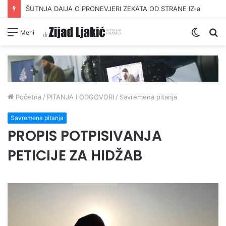
ŠUTNJA DAIJA O PRONEVJERI ZEKATA OD STRANE IZ-a
Switc
Pr
Meni
skin
Početna
/
PITANJA I ODGOVORI
/
Savremena pitanja
Savremena pitanja
PROPIS POTPISIVANJA
PETICIJE ZA HIDŽAB