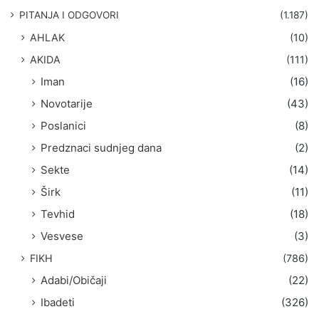
g
PITANJA I ODGOVORI
(1.187)
a
AHLAK
(10)
:
AKIDA
(111)
Iman
(16)
Novotarije
(43)
Poslanici
(8)
Predznaci sudnjeg dana
(2)
Sekte
(14)
Širk
(11)
Tevhid
(18)
Vesvese
(3)
FIKH
(786)
Adabi/Običaji
(22)
Ibadeti
(326)