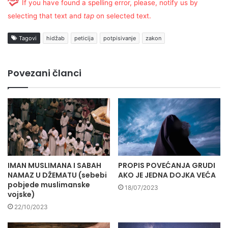
If you have found a spelling error, please, notify us by
selecting that text and
tap
on selected text.
Tagovi
hidžab
peticija
potpisivanje
zakon
Povezani članci
IMAN MUSLIMANA I SABAH
PROPIS POVEĆANJA GRUDI
NAMAZ U DŽEMATU (sebebi
AKO JE JEDNA DOJKA VEĆA
pobjede muslimanske
18/07/2023
vojske)
22/10/2023