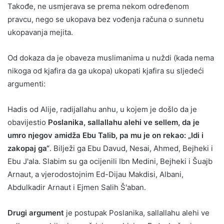
Takođe, ne usmjerava se prema nekom određenom
pravcu, nego se ukopava bez vođenja računa o sunnetu
ukopavanja mejita.
Od dokaza da je obaveza muslimanima u nuždi (kada nema
nikoga od kjafira da ga ukopa) ukopati kjafira su sljedeći
argumenti:
Hadis od Alije, radijallahu anhu, u kojem je došlo da je
obavijestio
Poslanika, sallallahu alehi ve sellem, da je
umro njegov amidža Ebu Talib, pa mu je on rekao: „Idi i
zakopaj ga“
. Bilježi ga Ebu Davud, Nesai, Ahmed, Bejheki i
Ebu J'ala. Slabim su ga ocijenili Ibn Medini, Bejheki i Šuajb
Arnaut, a vjerodostojnim Ed-Dijau Makdisi, Albani,
Abdulkadir Arnaut i Ejmen Salih Š'aban.
Drugi argument
je postupak Poslanika, sallallahu alehi ve