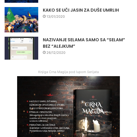
KAKO SE UČI JASIN ZA DUŠE UMRLIH
13/01/2020
NAZIVANJE SELAMA SAMO SA “SELAM”
BEZ “ALEJKUM”
26/12/2020
Knjiga Crna Magija pod lupom šerijata