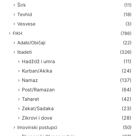
Širk
(11)
Tevhid
(18)
Vesvese
(3)
FIKH
(786)
Adabi/Običaji
(22)
Ibadeti
(326)
Hadždž i umra
(11)
Kurban/Akika
(24)
Namaz
(137)
Post/Ramazan
(64)
Taharet
(42)
Zekat/Sadaka
(23)
Zikrovi i dove
(28)
Imovinski postupci
(50)