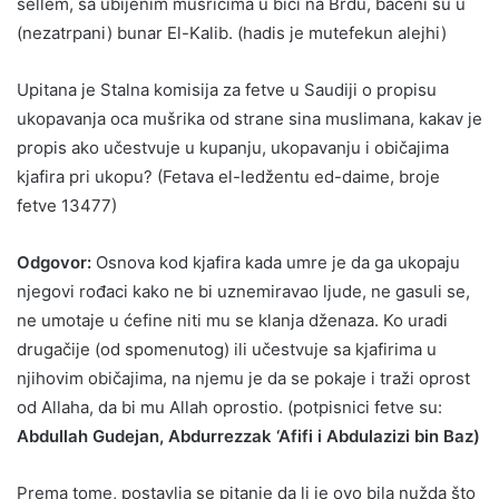
sellem, sa ubijenim mušricima u bici na Brdu, bačeni su u
(nezatrpani) bunar El-Kalib. (hadis je mutefekun alejhi)
Upitana je Stalna komisija za fetve u Saudiji o propisu
ukopavanja oca mušrika od strane sina muslimana, kakav je
propis ako učestvuje u kupanju, ukopavanju i običajima
kjafira pri ukopu? (Fetava el-ledžentu ed-daime, broje
fetve 13477)
Odgovor:
Osnova kod kjafira kada umre je da ga ukopaju
njegovi rođaci kako ne bi uznemiravao ljude, ne gasuli se,
ne umotaje u ćefine niti mu se klanja dženaza. Ko uradi
drugačije (od spomenutog) ili učestvuje sa kjafirima u
njihovim običajima, na njemu je da se pokaje i traži oprost
od Allaha, da bi mu Allah oprostio. (potpisnici fetve su:
Abdullah Gudejan, Abdurrezzak ‘Afifi i Abdulazizi bin Baz)
Prema tome, postavlja se pitanje da li je ovo bila nužda što