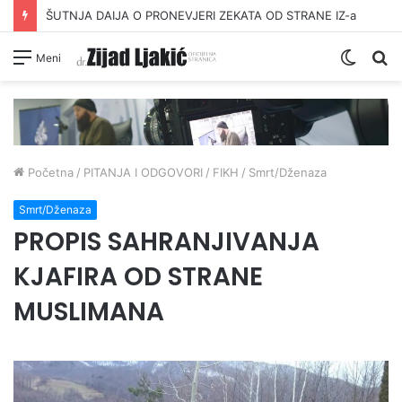
DAVANJE ZEKATA OFRLJE
Switc
Pr
Meni
skin
Početna
/
PITANJA I ODGOVORI
/
FIKH
/
Smrt/Dženaza
Smrt/Dženaza
PROPIS SAHRANJIVANJA
KJAFIRA OD STRANE
MUSLIMANA