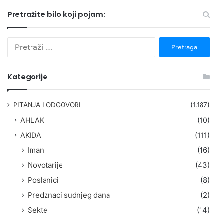
Pretražite bilo koji pojam:
P
r
e
t
Kategorije
r
a
g
PITANJA I ODGOVORI
(1.187)
a
AHLAK
(10)
:
AKIDA
(111)
Iman
(16)
Novotarije
(43)
Poslanici
(8)
Predznaci sudnjeg dana
(2)
Sekte
(14)