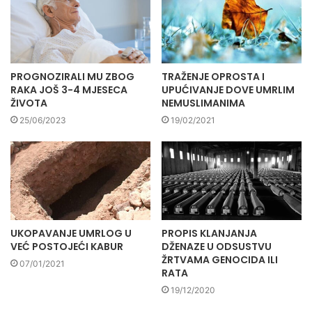
PROGNOZIRALI MU ZBOG
TRAŽENJE OPROSTA I
RAKA JOŠ 3-4 MJESECA
UPUĆIVANJE DOVE UMRLIM
ŽIVOTA
NEMUSLIMANIMA
25/06/2023
19/02/2021
UKOPAVANJE UMRLOG U
PROPIS KLANJANJA
VEĆ POSTOJEĆI KABUR
DŽENAZE U ODSUSTVU
ŽRTVAMA GENOCIDA ILI
07/01/2021
RATA
19/12/2020