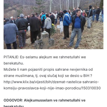
PITANJE: Es-selamu alejkum we rahmetullahi we
berekatuhu.
Možete li nam pojasniti propis sahrane nevjernika od
strane muslimana, tj. ovaj slučaj koji se desio u BiH ?
http://www.klix.ba/vijesti/bih/dzemat-rastelica-sahranio-
komsiju-pravoslavca-koji-nije-imao-porodicu/150310030
ODGOVOR: Alejkumusselam ve rahmetullahi ve
berekatuhu.