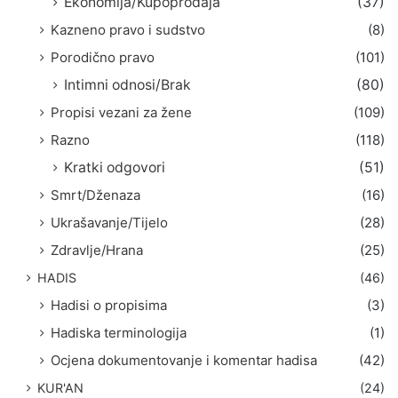
Ekonomija/Kupoprodaja
(37)
Kazneno pravo i sudstvo
(8)
Porodično pravo
(101)
Intimni odnosi/Brak
(80)
Propisi vezani za žene
(109)
Razno
(118)
Kratki odgovori
(51)
Smrt/Dženaza
(16)
Ukrašavanje/Tijelo
(28)
Zdravlje/Hrana
(25)
HADIS
(46)
Hadisi o propisima
(3)
Hadiska terminologija
(1)
Ocjena dokumentovanje i komentar hadisa
(42)
KUR'AN
(24)