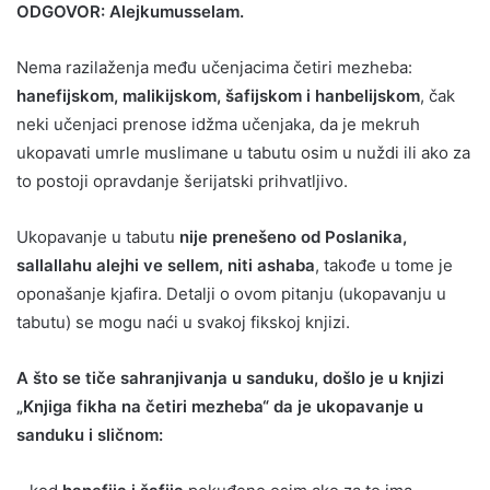
ODGOVOR: Alejkumusselam.
Nema razilaženja među učenjacima četiri mezheba:
hanefijskom, malikijskom, šafijskom i hanbelijskom
, čak
neki učenjaci prenose idžma učenjaka, da je mekruh
ukopavati umrle muslimane u tabutu osim u nuždi ili ako za
to postoji opravdanje šerijatski prihvatljivo.
Ukopavanje u tabutu
nije prenešeno od Poslanika,
sallallahu alejhi ve sellem, niti ashaba
, takođe u tome je
oponašanje kjafira. Detalji o ovom pitanju (ukopavanju u
tabutu) se mogu naći u svakoj fikskoj knjizi.
A što se tiče sahranjivanja u sanduku, došlo je u knjizi
„Knjiga fikha na četiri mezheba“ da je ukopavanje u
sanduku i sličnom: