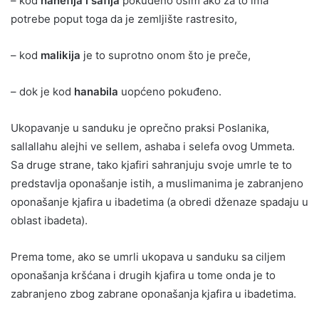
– kod
hanefija i šafija
pokuđeno osim ako za to ima
potrebe poput toga da je zemljište rastresito,
– kod
malikija
je to suprotno onom što je preče,
– dok je kod
hanabila
uopćeno pokuđeno.
Ukopavanje u sanduku je oprečno praksi Poslanika,
sallallahu alejhi ve sellem, ashaba i selefa ovog Ummeta.
Sa druge strane, tako kjafiri sahranjuju svoje umrle te to
predstavlja oponašanje istih, a muslimanima je zabranjeno
oponašanje kjafira u ibadetima (a obredi dženaze spadaju u
oblast ibadeta).
Prema tome, ako se umrli ukopava u sanduku sa ciljem
oponašanja kršćana i drugih kjafira u tome onda je to
zabranjeno zbog zabrane oponašanja kjafira u ibadetima.