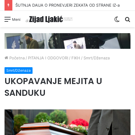
ŠUTNJA DAIJA O PRONEVJERI ZEKATA OD STRANE IZ-a
Switc
Pr
Meni
skin
Početna
/
PITANJA I ODGOVORI
/
FIKH
/
Smrt/Dženaza
Smrt/Dženaza
UKOPAVANJE MEJITA U
SANDUKU