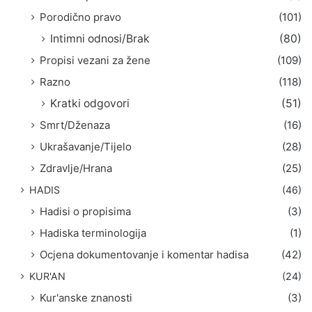
Porodično pravo
(101)
Intimni odnosi/Brak
(80)
Propisi vezani za žene
(109)
Razno
(118)
Kratki odgovori
(51)
Smrt/Dženaza
(16)
Ukrašavanje/Tijelo
(28)
Zdravlje/Hrana
(25)
HADIS
(46)
Hadisi o propisima
(3)
Hadiska terminologija
(1)
Ocjena dokumentovanje i komentar hadisa
(42)
KUR'AN
(24)
Kur'anske znanosti
(3)