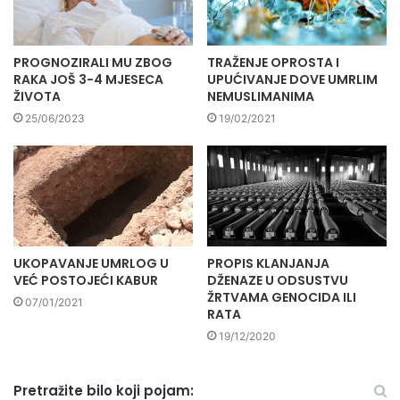
PROGNOZIRALI MU ZBOG
TRAŽENJE OPROSTA I
RAKA JOŠ 3-4 MJESECA
UPUĆIVANJE DOVE UMRLIM
ŽIVOTA
NEMUSLIMANIMA
25/06/2023
19/02/2021
UKOPAVANJE UMRLOG U
PROPIS KLANJANJA
VEĆ POSTOJEĆI KABUR
DŽENAZE U ODSUSTVU
ŽRTVAMA GENOCIDA ILI
07/01/2021
RATA
19/12/2020
Pretražite bilo koji pojam: