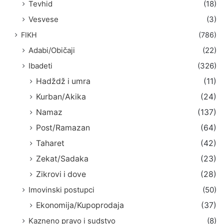
Tevhid
(18)
Vesvese
(3)
FIKH
(786)
Adabi/Običaji
(22)
Ibadeti
(326)
Hadždž i umra
(11)
Kurban/Akika
(24)
Namaz
(137)
Post/Ramazan
(64)
Taharet
(42)
Zekat/Sadaka
(23)
Zikrovi i dove
(28)
Imovinski postupci
(50)
Ekonomija/Kupoprodaja
(37)
Kazneno pravo i sudstvo
(8)