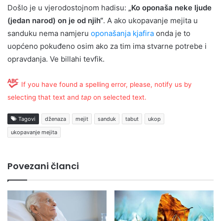
Došlo je u vjerodostojnom hadisu:
„Ko oponaša neke ljude
(jedan narod) on je od njih“
. A ako ukopavanje mejita u
sanduku nema namjeru
oponašanja kjafira
onda je to
uopćeno pokuđeno osim ako za tim ima stvarne potrebe i
opravdanja. Ve billahi tevfik.
If you have found a spelling error, please, notify us by
selecting that text and
tap
on selected text.
Tagovi
dženaza
mejit
sanduk
tabut
ukop
ukopavanje mejita
Povezani članci