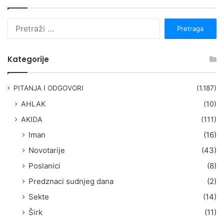
P
r
e
t
Kategorije
r
a
g
PITANJA I ODGOVORI
(1.187)
a
AHLAK
(10)
:
AKIDA
(111)
Iman
(16)
Novotarije
(43)
Poslanici
(8)
Predznaci sudnjeg dana
(2)
Sekte
(14)
Širk
(11)