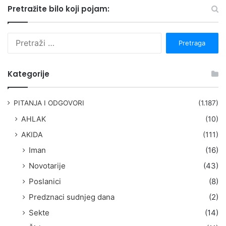
Pretražite bilo koji pojam:
P
r
e
t
Kategorije
r
a
g
PITANJA I ODGOVORI
(1.187)
a
AHLAK
(10)
:
AKIDA
(111)
Iman
(16)
Novotarije
(43)
Poslanici
(8)
Predznaci sudnjeg dana
(2)
Sekte
(14)