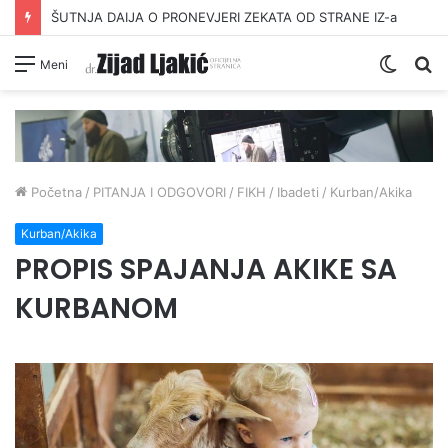
ŠUTNJA DAIJA O PRONEVJERI ZEKATA OD STRANE IZ-a
Switc
Pr
Meni
skin
Početna
/
PITANJA I ODGOVORI
/
FIKH
/
Ibadeti
/
Kurban/Akika
Kurban/Akika
PROPIS SPAJANJA AKIKE SA
KURBANOM