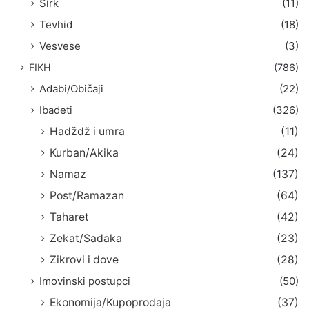
Širk
(11)
Tevhid
(18)
Vesvese
(3)
FIKH
(786)
Adabi/Običaji
(22)
Ibadeti
(326)
Hadždž i umra
(11)
Kurban/Akika
(24)
Namaz
(137)
Post/Ramazan
(64)
Taharet
(42)
Zekat/Sadaka
(23)
Zikrovi i dove
(28)
Imovinski postupci
(50)
Ekonomija/Kupoprodaja
(37)