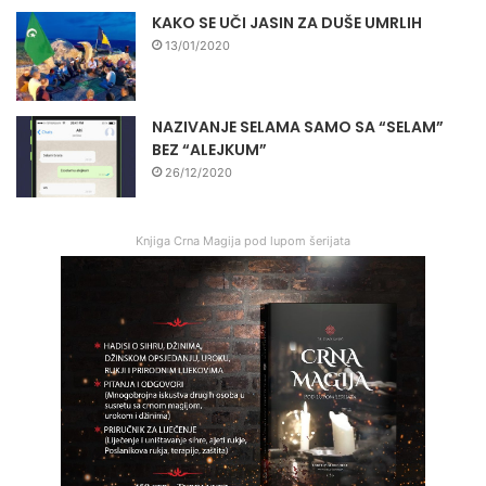
KAKO SE UČI JASIN ZA DUŠE UMRLIH
13/01/2020
NAZIVANJE SELAMA SAMO SA “SELAM”
BEZ “ALEJKUM”
26/12/2020
Knjiga Crna Magija pod lupom šerijata