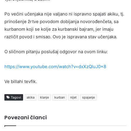
Po većini učenjaka nije valjano ni ispravno spajati akiku, tj.
prinošenje žrtve povodom dobijanja novorođenčeta, sa
kurbanom koji se kolje za kurbanski bajram, jer imaju
različit povod i smisao. Ovo je ispravana stav učenjaka.
O sličnom pitanju poslušaj odgovor na ovom linku:
https://www.youtube.com/watch?v=dxXzQluJ0x8
Ve billahi tevfik.
Tagovi
akika
klanje
kurban
nijet
spajanje
Povezani članci