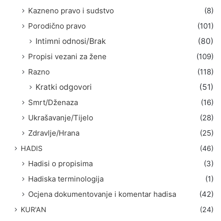
Kazneno pravo i sudstvo
(8)
Porodično pravo
(101)
Intimni odnosi/Brak
(80)
Propisi vezani za žene
(109)
Razno
(118)
Kratki odgovori
(51)
Smrt/Dženaza
(16)
Ukrašavanje/Tijelo
(28)
Zdravlje/Hrana
(25)
HADIS
(46)
Hadisi o propisima
(3)
Hadiska terminologija
(1)
Ocjena dokumentovanje i komentar hadisa
(42)
KUR'AN
(24)