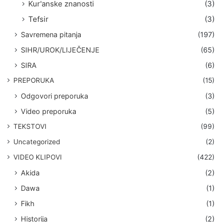
Kur'anske znanosti
(3)
Tefsir
(3)
Savremena pitanja
(197)
SIHR/UROK/LIJEČENJE
(65)
SIRA
(6)
PREPORUKA
(15)
Odgovori preporuka
(3)
Video preporuka
(5)
TEKSTOVI
(99)
Uncategorized
(2)
VIDEO KLIPOVI
(422)
Akida
(2)
Dawa
(1)
Fikh
(1)
Historija
(2)