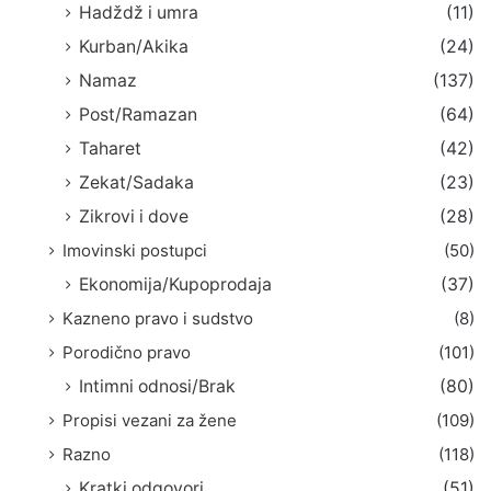
Hadždž i umra
(11)
Kurban/Akika
(24)
Namaz
(137)
Post/Ramazan
(64)
Taharet
(42)
Zekat/Sadaka
(23)
Zikrovi i dove
(28)
Imovinski postupci
(50)
Ekonomija/Kupoprodaja
(37)
Kazneno pravo i sudstvo
(8)
Porodično pravo
(101)
Intimni odnosi/Brak
(80)
Propisi vezani za žene
(109)
Razno
(118)
Kratki odgovori
(51)