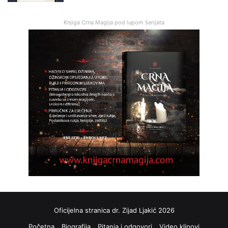
Knjiga Crna Magija pod lupom šerijata
Oficijelna stranica dr. Zijad Ljakić 2026
Početna
Biografija
Pitanja i odgovori
Video klipovi