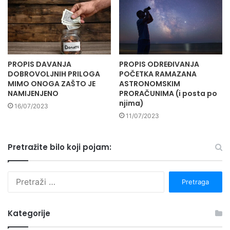
PROPIS DAVANJA
PROPIS ODREĐIVANJA
DOBROVOLJNIH PRILOGA
POČETKA RAMAZANA
MIMO ONOGA ZAŠTO JE
ASTRONOMSKIM
NAMIJENJENO
PRORAČUNIMA (i posta po
njima)
16/07/2023
11/07/2023
Pretražite bilo koji pojam:
P
r
e
t
Kategorije
r