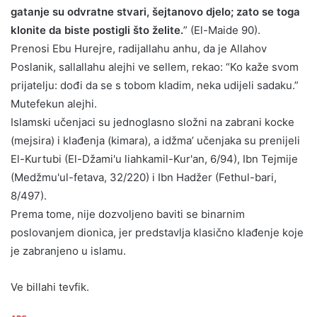
gatanje su odvratne stvari, šejtanovo djelo; zato se toga
klonite da biste postigli što želite.
” (El-Maide 90).
Prenosi Ebu Hurejre, radijallahu anhu, da je Allahov
Poslanik, sallallahu alejhi ve sellem, rekao: “Ko kaže svom
prijatelju: dođi da se s tobom kladim, neka udijeli sadaku.”
Mutefekun alejhi.
Islamski učenjaci su jednoglasno složni na zabrani kocke
(mejsira) i klađenja (kimara), a idžma’ učenjaka su prenijeli
El-Kurtubi (El-Džami'u liahkamil-Kur'an, 6/94), Ibn Tejmije
(Medžmu'ul-fetava, 32/220) i Ibn Hadžer (Fethul-bari,
8/497).
Prema tome, nije dozvoljeno baviti se binarnim
poslovanjem dionica, jer predstavlja klasično klađenje koje
je zabranjeno u islamu.
Ve billahi tevfik.