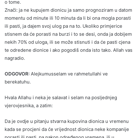
o tome.
Znači: ja ne kupujem dionicu ja samo prognoziram u datom
momentu od minute ili 10 minuta da li bi ona mogla porasti
ili pasti, ja dajem svoj ulog pa na to. Ukoliko primjerice
stisnem da će porasti na burzi i to se desi, onda ja dobijem
nekih 70% od uloga, ili se može stisnuti i da će pasti cjena
te odredene dionice i ako pogodiš onda isto tako. Allah vas
nagradio.
ODGOVOR:
Alejkumusselam ve rahmetullahi ve
berekatuhu.
Hvala Allahu i neka je salavat i selam na posljednjeg
vjerovjesnika, a zatim:
Da je ovdje u pitanju stvarna kupovina dionica u vremenu
kada se procjeni da će vrijednost dionica neke kompanije
porasti ili pasti, pa nakon određenog vremena, ili u