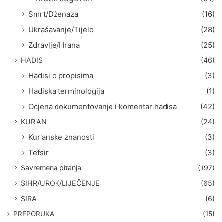
Smrt/Dženaza
(16)
Ukrašavanje/Tijelo
(28)
Zdravlje/Hrana
(25)
HADIS
(46)
Hadisi o propisima
(3)
Hadiska terminologija
(1)
Ocjena dokumentovanje i komentar hadisa
(42)
KUR'AN
(24)
Kur'anske znanosti
(3)
Tefsir
(3)
Savremena pitanja
(197)
SIHR/UROK/LIJEČENJE
(65)
SIRA
(6)
PREPORUKA
(15)