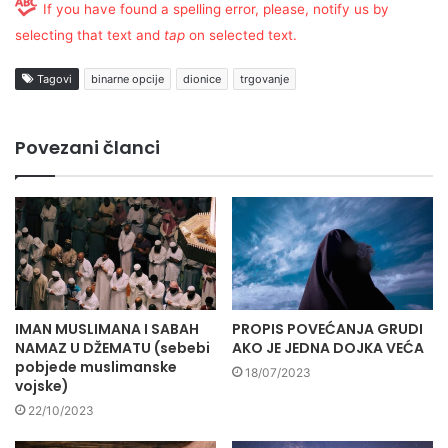
If you have found a spelling error, please, notify us by
selecting that text and
tap
on selected text.
Tagovi
binarne opcije
dionice
trgovanje
Povezani članci
IMAN MUSLIMANA I SABAH
PROPIS POVEĆANJA GRUDI
NAMAZ U DŽEMATU (sebebi
AKO JE JEDNA DOJKA VEĆA
pobjede muslimanske
18/07/2023
vojske)
22/10/2023