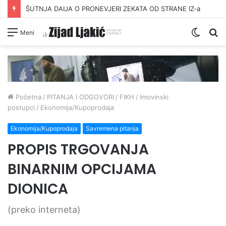
ŠUTNJA DAIJA O PRONEVJERI ZEKATA OD STRANE IZ-a
Switc
Pr
Meni
skin
Početna
/
PITANJA I ODGOVORI
/
FIKH
/
Imovinski
postupci
/
Ekonomija/Kupoprodaja
Ekonomija/Kupoprodaja
Savremena pitanja
PROPIS TRGOVANJA
BINARNIM OPCIJAMA
DIONICA
(preko interneta)