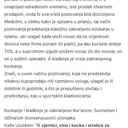
unaprijed određenom vremenu, iste prodati stvarnom
prodajom, onda bi ova vrsta poslovanja bila dozvoljena.
Međutim, u obliku kako je opisano u pitanju, taj način
poslovanja predstavlja klasično zabranjeno kockanje u
islamu. Jer ulagač kada uloži novac da će vrijednost
dionica neke firme porasti (ili pasti), pa ako poraste dobije
70%, a u suprotnom izgubi uloženi novac (ili dio novca), on
se u suštini opkladio. A klađenje je vrsta zabranjenog
kockanja.
Znači, u ovom načinu poslovanja, koje ne predstavlja
nikakvu kupoprodaju niti razmjenu usluga, ulagač je ili
dobitnik ili gubitnik, a što je prepušteno slučaju i
predviđanju, kao u sportskim kladionicama.
Kockanje i klađenje je zabranjeno Kur'anom, Sunnetom i
idžma'om (konsenzusom) učenjaka.
Kaže Uzvišeni: “
O vjernici, vino i kocka i strelice za