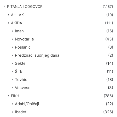
a
g
PITANJA I ODGOVORI
(1.187)
a
AHLAK
(10)
:
AKIDA
(111)
Iman
(16)
Novotarije
(43)
Poslanici
(8)
Predznaci sudnjeg dana
(2)
Sekte
(14)
Širk
(11)
Tevhid
(18)
Vesvese
(3)
FIKH
(786)
Adabi/Običaji
(22)
Ibadeti
(326)