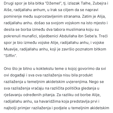
Drugi spor je bila bitka “Džemel”, tj. izlazak Talhe, Zubejra i
Aiše, radijallahu anhum, u Irak sa ciljem da se napravi
pomirenje među suprostavljenim stranama. Zatim je Alija,
radijallahu anhu. došao sa svojom vojskom na isto mjesto i
desila se borba između dva tabora muslimana koju su
pokrenuli munafici, sljedbenici Abdullaha ibn Sebe'a. Treći
spor je bio između vojske Alije, radijallahu anhu, i vojske
Muavije, radijallahu anhu, koji je završio poznatom bitkom
“Siffin”.
Ono što je bitno u koktekstu teme o kojoj govorimo da svi
ovi događaji i sva ova razilaženja nisu bila produkt
razilaženja u temeljnim akidetskim uvjerenjima. Nego se
sva razilaženja vraćaju na različita politička gledanja u
rješavanju određenih pitanja. Za razliku od borbe Alije,
radijallahu anhu, sa havaridžima koja predstavlja prvi i
najbolji primjer razilaženja i podjele u temeljnim akidetskim