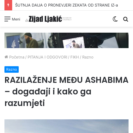
ŠUTNJA DAIJA O PRONEVJERI ZEKATA OD STRANE IZ-a
Switc
Pr
Meni
skin
Početna
/
PITANJA I ODGOVORI
/
FIKH
/
Razno
Razno
RAZILAŽENJE MEĐU ASHABIMA
– događaji i kako ga
razumjeti