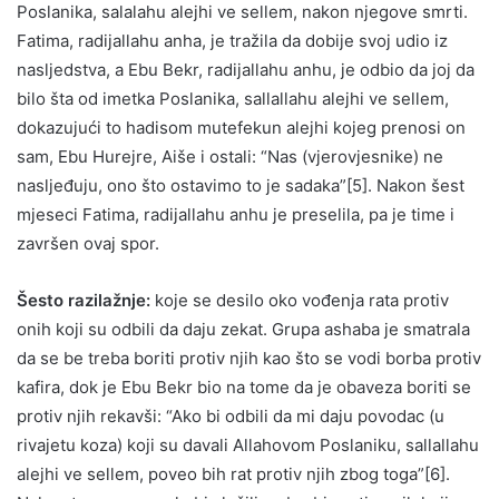
Poslanika, salalahu alejhi ve sellem, nakon njegove smrti.
Fatima, radijallahu anha, je tražila da dobije svoj udio iz
nasljedstva, a Ebu Bekr, radijallahu anhu, je odbio da joj da
bilo šta od imetka Poslanika, sallallahu alejhi ve sellem,
dokazujući to hadisom mutefekun alejhi kojeg prenosi on
sam, Ebu Hurejre, Aiše i ostali: “Nas (vjerovjesnike) ne
nasljeđuju, ono što ostavimo to je sadaka”[5]. Nakon šest
mjeseci Fatima, radijallahu anhu je preselila, pa je time i
završen ovaj spor.
Šesto razilažnje:
koje se desilo oko vođenja rata protiv
onih koji su odbili da daju zekat. Grupa ashaba je smatrala
da se be treba boriti protiv njih kao što se vodi borba protiv
kafira, dok je Ebu Bekr bio na tome da je obaveza boriti se
protiv njih rekavši: “Ako bi odbili da mi daju povodac (u
rivajetu koza) koji su davali Allahovom Poslaniku, sallallahu
alejhi ve sellem, poveo bih rat protiv njih zbog toga”[6].