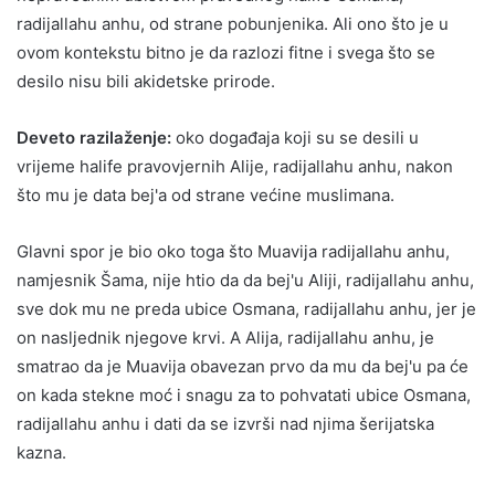
radijallahu anhu, od strane pobunjenika. Ali ono što je u
ovom kontekstu bitno je da razlozi fitne i svega što se
desilo nisu bili akidetske prirode.
Deveto razilaženje:
oko događaja koji su se desili u
vrijeme halife pravovjernih Alije, radijallahu anhu, nakon
što mu je data bej'a od strane većine muslimana.
Glavni spor je bio oko toga što Muavija radijallahu anhu,
namjesnik Šama, nije htio da da bej'u Aliji, radijallahu anhu,
sve dok mu ne preda ubice Osmana, radijallahu anhu, jer je
on nasljednik njegove krvi. A Alija, radijallahu anhu, je
smatrao da je Muavija obavezan prvo da mu da bej'u pa će
on kada stekne moć i snagu za to pohvatati ubice Osmana,
radijallahu anhu i dati da se izvrši nad njima šerijatska
kazna.