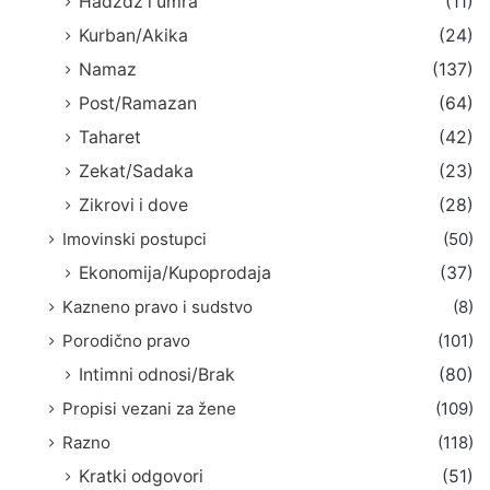
Hadždž i umra
(11)
Kurban/Akika
(24)
Namaz
(137)
Post/Ramazan
(64)
Taharet
(42)
Zekat/Sadaka
(23)
Zikrovi i dove
(28)
Imovinski postupci
(50)
Ekonomija/Kupoprodaja
(37)
Kazneno pravo i sudstvo
(8)
Porodično pravo
(101)
Intimni odnosi/Brak
(80)
Propisi vezani za žene
(109)
Razno
(118)
Kratki odgovori
(51)