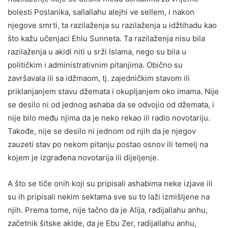
bolesti Poslanika, sallallahu alejhi ve sellem, i nakon
njegove smrti, ta razilaženja su razilaženja u idžtihadu kao
što kažu učenjaci Ehlu Sunneta. Ta razilaženja nisu bila
razilaženja u akidi niti u srži Islama, nego su bila u
političkim i administrativnim pitanjima. Obično su
završavala ili sa idžmaom, tj. zajedničkim stavom ili
priklanjanjem stavu džemata i okupljanjem oko imama. Nije
se desilo ni od jednog ashaba da se odvojio od džemata, i
nije bilo među njima da je neko rekao ili radio novotariju.
Takođe, nije se desilo ni jednom od njih da je njegov
zauzeti stav po nekom pitanju postao osnov ili temelj na
kojem je izgrađena novotarija ili dijeljenje.
A što se tiče onih koji su pripisali ashabima neke izjave ili
su ih pripisali nekim sektama sve su to laži izmišljene na
njih. Prema tome, nije tačno da je Alija, radijallahu anhu,
začetnik šitske akide, da je Ebu Zer, radijallahu anhu,