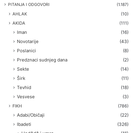
g
PITANJA I ODGOVORI
(1.187)
a
AHLAK
(10)
:
AKIDA
(111)
Iman
(16)
Novotarije
(43)
Poslanici
(8)
Predznaci sudnjeg dana
(2)
Sekte
(14)
Širk
(11)
Tevhid
(18)
Vesvese
(3)
FIKH
(786)
Adabi/Običaji
(22)
Ibadeti
(326)