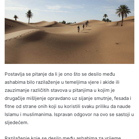
Postavlja se pitanje da li je ono što se desilo među
ashabima bilo razilaženje u temeljima vjere i akide ili
zauzimanje različitih stavova u pitanjima u kojim je
drugačije mišljenje opravdano uz sijanje smutnje, fesada i
fitne od strane onih koji su koristili svaku priliku da naude
Islamu i muslimanima. Ispravan odgovor na ovo se sastoji u
sljedećem.
Razilaženje koje se desilo među ashabima za vrijeme