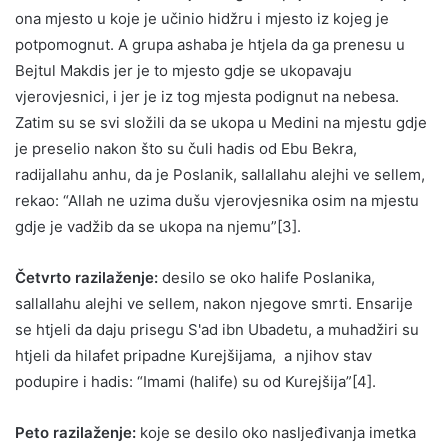
ona mjesto u koje je učinio hidžru i mjesto iz kojeg je
potpomognut. A grupa ashaba je htjela da ga prenesu u
Bejtul Makdis jer je to mjesto gdje se ukopavaju
vjerovjesnici, i jer je iz tog mjesta podignut na nebesa.
Zatim su se svi složili da se ukopa u Medini na mjestu gdje
je preselio nakon što su čuli hadis od Ebu Bekra,
radijallahu anhu, da je Poslanik, sallallahu alejhi ve sellem,
rekao: “Allah ne uzima dušu vjerovjesnika osim na mjestu
gdje je vadžib da se ukopa na njemu”[3].
Četvrto razilaženje:
desilo se oko halife Poslanika,
sallallahu alejhi ve sellem, nakon njegove smrti. Ensarije
se htjeli da daju prisegu S'ad ibn Ubadetu, a muhadžiri su
htjeli da hilafet pripadne Kurejšijama, a njihov stav
podupire i hadis: “Imami (halife) su od Kurejšija”[4].
Peto razilaženje:
koje se desilo oko nasljeđivanja imetka