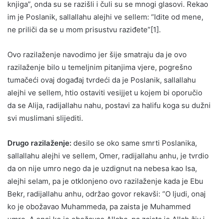
knjiga”, onda su se razišli i čuli su se mnogi glasovi. Rekao
im je Poslanik, sallallahu alejhi ve sellem: “Idite od mene,
ne priliči da se u mom prisustvu raziđete”[1].
Ovo razilaženje navodimo jer šije smatraju da je ovo
razilaženje bilo u temeljnim pitanjima vjere, pogrešno
tumačeći ovaj događaj tvrdeći da je Poslanik, sallallahu
alejhi ve sellem, htio ostaviti vesijjet u kojem bi oporučio
da se Alija, radijallahu nahu, postavi za halifu koga su dužni
svi muslimani slijediti.
Drugo razilaženje:
desilo se oko same smrti Poslanika,
sallallahu alejhi ve sellem, Omer, radijallahu anhu, je tvrdio
da on nije umro nego da je uzdignut na nebesa kao Isa,
alejhi selam, pa je otklonjeno ovo razilaženje kada je Ebu
Bekr, radijallahu anhu, održao govor rekavši: “O ljudi, onaj
ko je obožavao Muhammeda, pa zaista je Muhammed