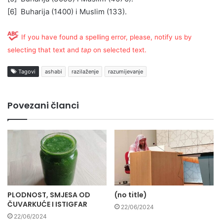
[6] Buharija (1400) i Muslim (133).
If you have found a spelling error, please, notify us by
selecting that text and
tap
on selected text.
Tagovi
ashabi
razilaženje
razumijevanje
Povezani članci
PLODNOST, SMJESA OD
(no title)
ČUVARKUĆE I ISTIGFAR
22/06/2024
22/06/2024