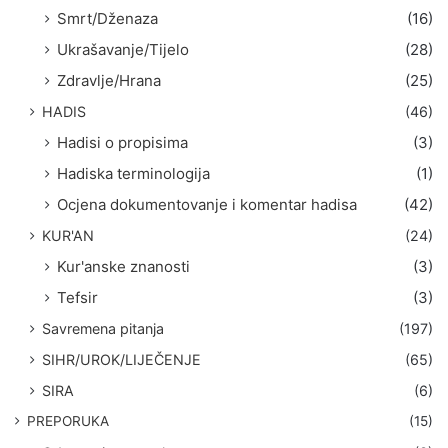
Smrt/Dženaza
(16)
Ukrašavanje/Tijelo
(28)
Zdravlje/Hrana
(25)
HADIS
(46)
Hadisi o propisima
(3)
Hadiska terminologija
(1)
Ocjena dokumentovanje i komentar hadisa
(42)
KUR'AN
(24)
Kur'anske znanosti
(3)
Tefsir
(3)
Savremena pitanja
(197)
SIHR/UROK/LIJEČENJE
(65)
SIRA
(6)
PREPORUKA
(15)