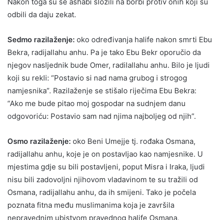
Nakon toga su se ashabi složili na borbi protiv onih koji su
odbili da daju zekat.
Sedmo razilaženje:
oko određivanja halife nakon smrti Ebu
Bekra, radijallahu anhu. Pa je tako Ebu Bekr oporučio da
njegov nasljednik bude Omer, radilallahu anhu. Bilo je ljudi
koji su rekli: “Postavio si nad nama grubog i strogog
namjesnika”. Razilaženje se stišalo riječima Ebu Bekra:
“Ako me bude pitao moj gospodar na sudnjem danu
odgovoriću: Postavio sam nad njima najboljeg od njih”.
Osmo razilaženje:
oko Beni Umejje tj. rođaka Osmana,
radijallahu anhu, koje je on postavljao kao namjesnike. U
mjestima gdje su bili postavljeni, poput Misra i Iraka, ljudi
nisu bili zadovoljni njihovom vladavinom te su tražili od
Osmana, radijallahu anhu, da ih smijeni. Tako je počela
poznata fitna među muslimanima koja je završila
nepravednim ubistvom pravednog halife Osmana,