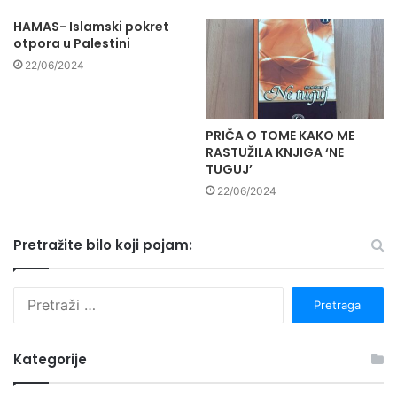
HAMAS- Islamski pokret
otpora u Palestini
22/06/2024
PRIČA O TOME KAKO ME
RASTUŽILA KNJIGA ‘NE
TUGUJ’
22/06/2024
Pretražite bilo koji pojam:
P
r
e
t
Kategorije
r
a