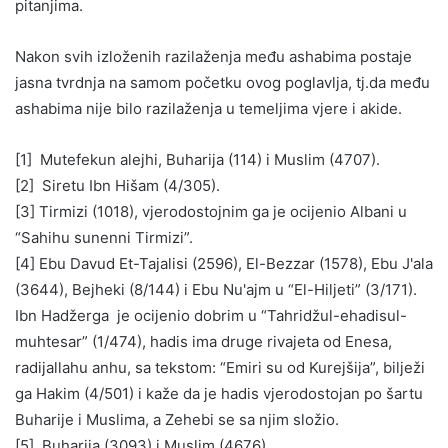
pitanjima.
Nakon svih izloženih razilaženja među ashabima postaje
jasna tvrdnja na samom početku ovog poglavlja, tj.da među
ashabima nije bilo razilaženja u temeljima vjere i akide.
[1] Mutefekun alejhi, Buharija (114) i Muslim (4707).
[2] Siretu Ibn Hišam (4/305).
[3] Tirmizi (1018), vjerodostojnim ga je ocijenio Albani u
“Sahihu sunenni Tirmizi”.
[4] Ebu Davud Et-Tajalisi (2596), El-Bezzar (1578), Ebu J'ala
(3644), Bejheki (8/144) i Ebu Nu'ajm u “El-Hiljeti” (3/171).
Ibn Hadžerga je ocijenio dobrim u “Tahridžul-ehadisul-
muhtesar” (1/474), hadis ima druge rivajeta od Enesa,
radijallahu anhu, sa tekstom: “Emiri su od Kurejšija”, bilježi
ga Hakim (4/501) i kaže da je hadis vjerodostojan po šartu
Buharije i Muslima, a Zehebi se sa njim složio.
[5] Buharija (3093) i Muslim (4676).