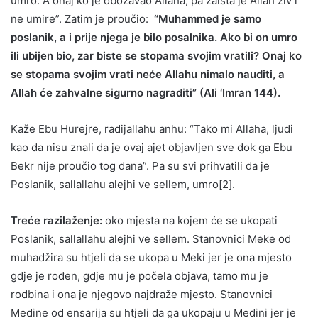
umro. A onaj ko je obožavao Allaha, pa zaista je Allah živ i
ne umire”. Zatim je proučio:
“Muhammed je samo
poslanik, a i prije njega je bilo posalnika. Ako bi on umro
ili ubijen bio, zar biste se stopama svojim vratili? Onaj ko
se stopama svojim vrati neće Allahu nimalo nauditi, a
Allah će zahvalne sigurno nagraditi” (Ali ‘Imran 144).
Kaže Ebu Hurejre, radijallahu anhu: “Tako mi Allaha, ljudi
kao da nisu znali da je ovaj ajet objavljen sve dok ga Ebu
Bekr nije proučio tog dana”. Pa su svi prihvatili da je
Poslanik, sallallahu alejhi ve sellem, umro[2].
Treće razilaženje:
oko mjesta na kojem će se ukopati
Poslanik, sallallahu alejhi ve sellem. Stanovnici Meke od
muhadžira su htjeli da se ukopa u Meki jer je ona mjesto
gdje je rođen, gdje mu je počela objava, tamo mu je
rodbina i ona je njegovo najdraže mjesto. Stanovnici
Medine od ensarija su htjeli da ga ukopaju u Medini jer je