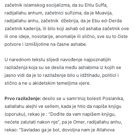
začetnik islamskog socijalizma, da su Ehlu Suffa,
radijallahu anhum, začetnici sufizma, da je Muavija,
radijallahu anhu, začetnik džebrija, da je Ebu ed-Derda
začetnik kaderija, ili bilo koji ashab od ashaba začetnik ove
ili one ideje, novotarije, anomalije ili slično, sve su to čiste
potvore i izmišljotine na časne ashabe.
U narednom tekstu slijedi navođenje najpoznatijih
razilaženja koja su se desila među ashabima iz kojih se
jasno vidi da je to razilaženje bilo u idžtihadu, politici i
slično a ne u akidetskim temeljima vjere.
Prvo razilaženje:
desilo se u samrtnoj bolesti Poslanika,
sallallahu alejhi ve sellem, kada je htio da napiše knjigu
(oporuku), rekao je : “Dođite da vam napišem knjigu,
nećete zalutati nakon nje”, pa je Omer, radijallahu anhu,
rekao: “Savladao ga je bol, dovoljna nam je Allahova