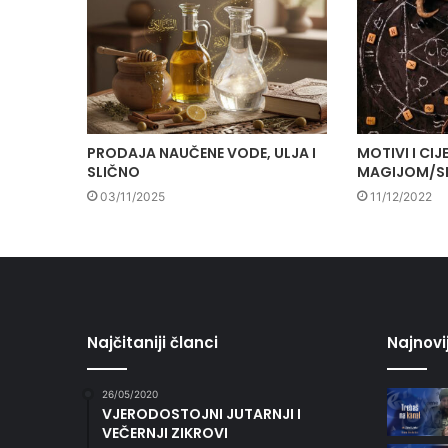
PRODAJA NAUČENE VODE, ULJA I
MOTIVI I CI
SLIČNO
MAGIJOM/SI
03/11/2025
11/12/2022
Najčitaniji članci
Najnovi
26/05/2020
VJERODOSTOJNI JUTARNJI I
VEČERNJI ZIKROVI