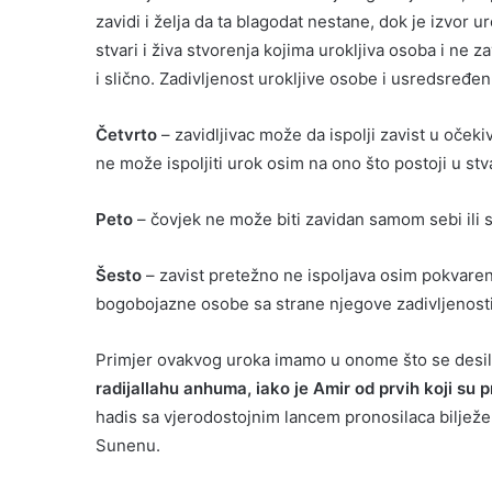
zavidi i želja da ta blagodat nestane, dok je izvor u
stvari i živa stvorenja kojima urokljiva osoba i ne z
i slično. Zadivljenost urokljive osobe i usredsređ
Četvrto
– zavidljivac može da ispolji zavist u oček
ne može ispoljiti urok osim na ono što postoji u stv
Peto
– čovjek ne može biti zavidan samom sebi ili 
Šesto
– zavist pretežno ne ispoljava osim pokvarena
bogobojazne osobe sa strane njegove zadivljenosti
Primjer ovakvog uroka imamo u onome što se desi
radijallahu anhuma, iako je Amir od prvih koji su p
hadis sa vjerodostojnim lancem pronosilaca bilje
Sunenu.