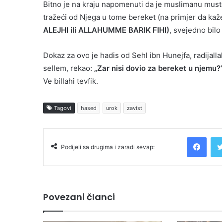
Bitno je na kraju napomenuti da je muslimanu muste
tražeći od Njega u tome bereket (na primjer da kaž
ALEJHI ili ALLAHUMME BARIK FIHI)
, svejedno bilo
Dokaz za ovo je hadis od Sehl ibn Hunejfa, radijalla
sellem, rekao:
„Zar nisi dovio za bereket u njemu?
Ve billahi tevfik.
Tagovi
hased
urok
zavist
Facebook
Podijeli sa drugima i zaradi sevap:
Povezani članci