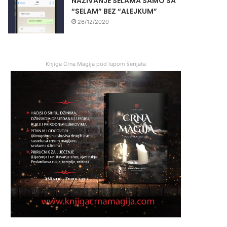
NAZIVANJE SELAMA SAMO SA
“SELAM” BEZ “ALEJKUM”
26/12/2020
Knjiga Crna Magija pod lupom šerijata