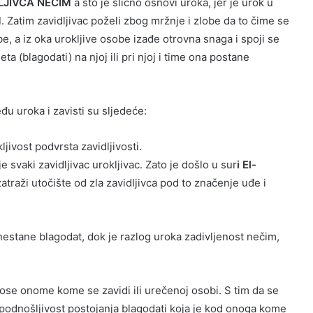
LJIVCA NEČIM
a što je slično osnovi uroka, jer je urok u
M
. Zatim zavidljivac poželi zbog mržnje i zlobe da to čime se
be, a iz oka urokljive osobe izađe otrovna snaga i spoji se
 (blagodati) na njoj ili pri njoj i time ona postane
 uroka i zavisti su sljedeće:
kljivost podvrsta zavidljivosti.
je svaki zavidljivac urokljivac. Zato je došlo u sur
i El-
atraži utočište od zla zavidljivca pod to značenje uđe i
a nestane blagodat, dok je razlog uroka zadivljenost nečim,
nanose onome kome se zavidi ili urečenoj osobi. S tim da se
 nepodnošljivost postojanja blagodati koja je kod onoga kome