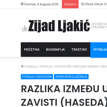
ŠUTNJA DAIJA O
Četvrtak, 6 Augusta 2026
Aktuelno
POČETNA
BIOGRAFIJA
TEKSTOVI
PITANJA
Početna
/
PITANJA I ODGOVORI
/
RAZLIKA IZMEĐU UROK
PITANJA I ODGOVORI
SIHR/UROK/LIJEČENJE
RAZLIKA IZMEĐU 
ZAVISTI (HASEDA