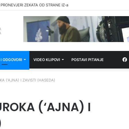
 PRONEVJERI ZEKATA OD STRANE IZ-a
 I ODGOVORI
VIDEO KLIPOVI
POSTAVI PITANJE
A (‘AJNA) I ZAVISTI (HASEDA)
UROKA (‘AJNA) I
)