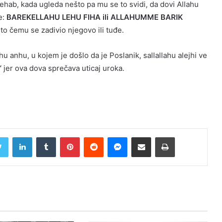
hab, kada ugleda nešto pa mu se to svidi, da dovi Allahu
e:
BAREKELLAHU LEHU FIHA ili ALLAHUMME BARIK
 to čemu se zadivio njegovo ili tuđe.
hu anhu, u kojem je došlo da je Poslanik, sallallahu alejhi ve
“
jer ova dova sprečava uticaj uroka.
Twitter
LinkedIn
Tumblr
Pinterest
Reddit
Messenger
Share via Email
Print