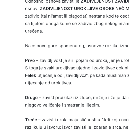
Odnosno, osnova zavisti je
ZADIVLJENOST ZAVID
osnovi
ZADIVLJENOST UROKLJIVE OSOBE NEČI
zadivio (taj ni'amet ili blagodat) nestane kod te oso
sa tijelom onoga kome se zadivio zbog nekog ni'ameta
urečena.
Na osnovu gore spomenutog, osnovne razlike između
Prvo
– zavidljivost je širi pojam od uroka, jer je uro
S toga je svaki urokljivac ujedno i zavidljivac dok ni
Felek
utjecanje od „zavidljivca“, pa kada musliman z
utjecanje od urokljivca.
Drugo
– zavist proizilazi iz zlobe, mržnje i želje d
njegovo veličanje i smatranje lijepim.
Treće
– zavist i urok imaju sličnosti u šteti koju 
razlikuju u izvoru: izvor zavisti je izgaranje srca,