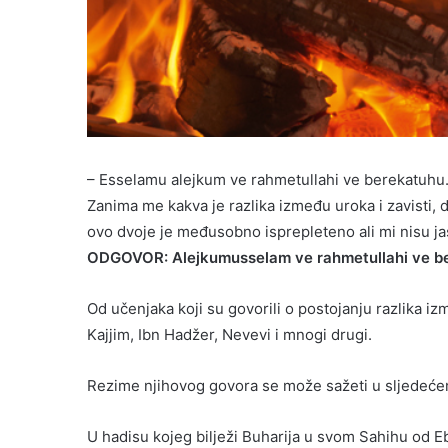
– Esselamu alejkum ve rahmetullahi ve berekatuhu
Zanima me kakva je razlika između uroka i zavisti, da
ovo dvoje je međusobno isprepleteno ali mi nisu j
ODGOVOR: Alejkumusselam ve rahmetullahi ve b
Od učenjaka koji su govorili o postojanju razlika iz
Kajjim, Ibn Hadžer, Nevevi i mnogi drugi.
Rezime njihovog govora se može sažeti u sljedeće
U hadisu kojeg bilježi Buharija u svom Sahihu od Eb