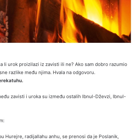
.
 li urok proizilazi iz zavisti ili ne? Ako sam dobro razumio
asne razlike među njima. Hvala na odgovoru.
erekatuhu.
među zavisti i uroka su između ostalih Ibnul-Dževzi, Ibnul-
m:
u Hurejre, radijallahu anhu, se prenosi da je Poslanik,