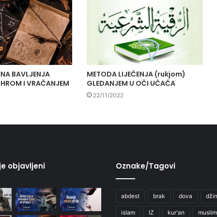
JENA BAVLJENJA
METODA LIJEČENJA (rukjom)
HROM I VRAČANJEM
GLEDANJEM U OČI UČAČA
22/11/2022
je objavljeni
Oznake/Tagovi
abdest
brak
dova
džin
islam
IZ
kur'an
muslim