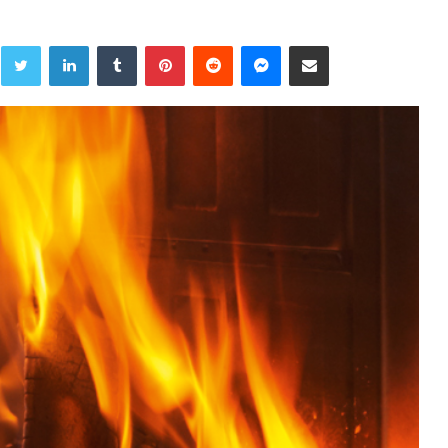
Twitter
LinkedIn
Tumblr
Pinterest
Reddit
Messenger
Share via Email