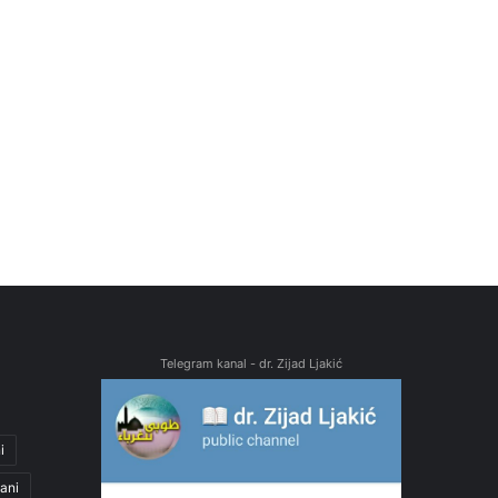
Telegram kanal - dr. Zijad Ljakić
i
ani