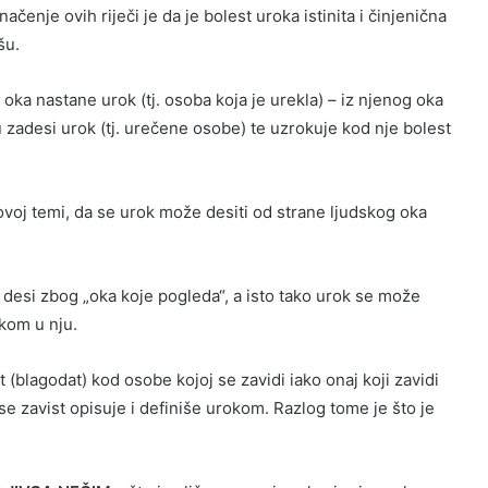
Značenje ovih riječi je da je bolest uroka istinita i činjenična
šu.
 oka nastane urok (tj. osoba koja je urekla) – iz njenog oka
u zadesi urok (tj. urečene osobe) te uzrokuje kod nje bolest
ovoj temi, da se urok može desiti od strane ljudskog oka
k desi zbog „oka koje pogleda“, a isto tako urok se može
okom u nju.
t (blagodat) kod osobe kojoj se zavidi iako onaj koji zavidi
se zavist opisuje i definiše urokom. Razlog tome je što je