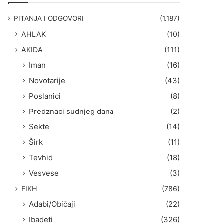
g
a
PITANJA I ODGOVORI
(1.187)
:
AHLAK
(10)
AKIDA
(111)
Iman
(16)
Novotarije
(43)
Poslanici
(8)
Predznaci sudnjeg dana
(2)
Sekte
(14)
Širk
(11)
Tevhid
(18)
Vesvese
(3)
FIKH
(786)
Adabi/Običaji
(22)
Ibadeti
(326)