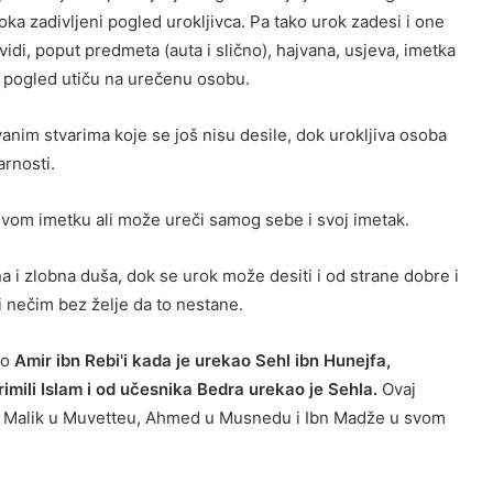
roka zadivljeni pogled urokljivca. Pa tako urok zadesi i one
avidi, poput predmeta (auta i slično), hajvana, usjeva, imetka
en pogled utiču na urečenu osobu.
ivanim stvarima koje se još nisu desile, dok urokljiva osoba
arnosti.
svom imetku ali može ureči samog sebe i svoj imetak.
 i zlobna duša, dok se urok može desiti i od strane dobre i
 nečim bez želje da to nestane.
lo
Amir ibn Rebi'i kada je urekao Sehl ibn Hunejfa,
rimili Islam i od učesnika Bedra urekao je Sehla.
Ovaj
že Malik u Muvetteu, Ahmed u Musnedu i Ibn Madže u svom