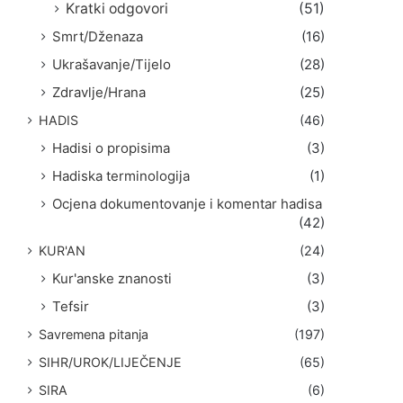
Kratki odgovori
(51)
Smrt/Dženaza
(16)
Ukrašavanje/Tijelo
(28)
Zdravlje/Hrana
(25)
HADIS
(46)
Hadisi o propisima
(3)
Hadiska terminologija
(1)
Ocjena dokumentovanje i komentar hadisa
(42)
KUR'AN
(24)
Kur'anske znanosti
(3)
Tefsir
(3)
Savremena pitanja
(197)
SIHR/UROK/LIJEČENJE
(65)
SIRA
(6)