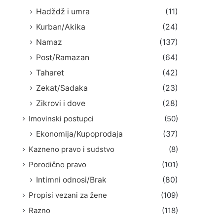
Hadždž i umra
(11)
Kurban/Akika
(24)
Namaz
(137)
Post/Ramazan
(64)
Taharet
(42)
Zekat/Sadaka
(23)
Zikrovi i dove
(28)
Imovinski postupci
(50)
Ekonomija/Kupoprodaja
(37)
Kazneno pravo i sudstvo
(8)
Porodično pravo
(101)
Intimni odnosi/Brak
(80)
Propisi vezani za žene
(109)
Razno
(118)