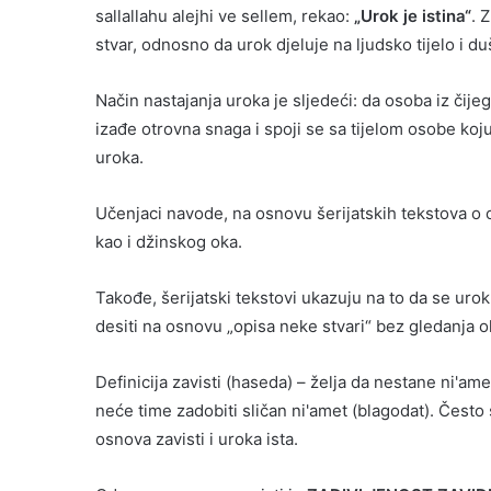
sallallahu alejhi ve sellem, rekao:
„Urok je istina“
. 
stvar, odnosno da urok djeluje na ljudsko tijelo i du
Način nastajanja uroka je sljedeći: da osoba iz čijeg
izađe otrovna snaga i spoji se sa tijelom osobe koj
uroka.
Učenjaci navode, na osnovu šerijatskih tekstova o 
kao i džinskog oka.
Takođe, šerijatski tekstovi ukazuju na to da se uro
desiti na osnovu „opisa neke stvari“ bez gledanja 
Definicija zavisti (haseda) – želja da nestane ni'ame
neće time zadobiti sličan ni'amet (blagodat). Često 
osnova zavisti i uroka ista.