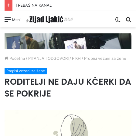
ŠUTNJA DAIJA O PRONEVJERI ZEKATA OD STRANE IZ-a
Switc
Pr
Meni
skin
Početna
/
PITANJA I ODGOVORI
/
FIKH
/
Propisi vezani za žene
Propisi vezani za žene
RODITELJI NE DAJU KĆERKI DA
SE POKRIJE