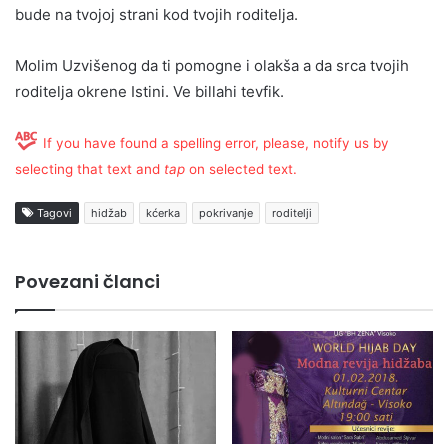
bude na tvojoj strani kod tvojih roditelja.
Molim Uzvišenog da ti pomogne i olakša a da srca tvojih
roditelja okrene Istini. Ve billahi tevfik.
If you have found a spelling error, please, notify us by
selecting that text and
tap
on selected text.
Tagovi
hidžab
kćerka
pokrivanje
roditelji
Povezani članci