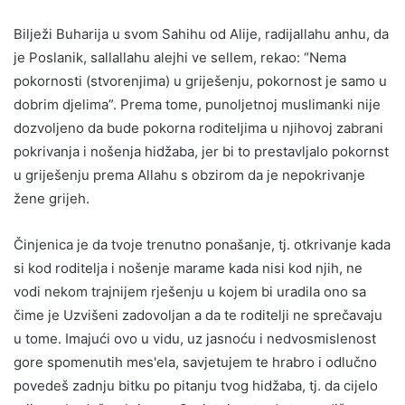
Bilježi Buharija u svom Sahihu od Alije, radijallahu anhu, da
je Poslanik, sallallahu alejhi ve sellem, rekao: “Nema
pokornosti (stvorenjima) u griješenju, pokornost je samo u
dobrim djelima”. Prema tome, punoljetnoj muslimanki nije
dozvoljeno da bude pokorna roditeljima u njihovoj zabrani
pokrivanja i nošenja hidžaba, jer bi to prestavljalo pokornst
u griješenju prema Allahu s obzirom da je nepokrivanje
žene grijeh.
Činjenica je da tvoje trenutno ponašanje, tj. otkrivanje kada
si kod roditelja i nošenje marame kada nisi kod njih, ne
vodi nekom trajnijem rješenju u kojem bi uradila ono sa
čime je Uzvišeni zadovoljan a da te roditelji ne sprečavaju
u tome. Imajući ovo u vidu, uz jasnoću i nedvosmislenost
gore spomenutih mes'ela, savjetujem te hrabro i odlučno
povedeš zadnju bitku po pitanju tvog hidžaba, tj. da cijelo