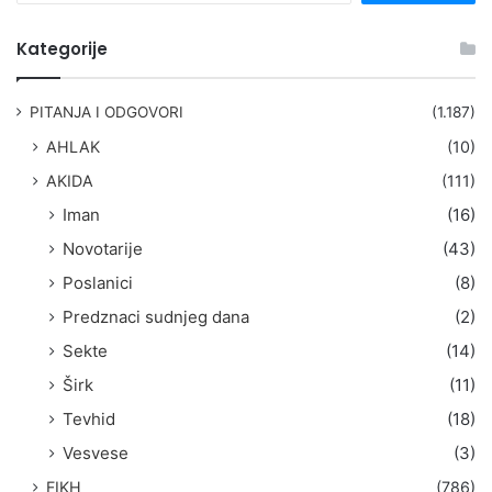
e
t
Kategorije
r
a
g
PITANJA I ODGOVORI
(1.187)
a
AHLAK
(10)
:
AKIDA
(111)
Iman
(16)
Novotarije
(43)
Poslanici
(8)
Predznaci sudnjeg dana
(2)
Sekte
(14)
Širk
(11)
Tevhid
(18)
Vesvese
(3)
FIKH
(786)