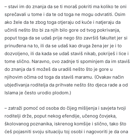
– stavi im do znanja da se ti moraš pokriti ma koliko te oni
sprečavali u tome i da te od toga ne mogu odvratiti. Osim
ako žele da te zbog toga otjeraju od kuće i natjeraju da
učiniš nešto što bi za njih bilo gore od tvog pokrivanja,
poput toga da se udaš prije nego što završiš fakultet jer si
prinuđena na to, ili da se udaš kao druga žena jer je i to
dozvoljeno, ili da kada se udaš staviš nikab, pokriješ i lice i
tome slično. Naravno, ovo zadnje ti spominjem da im staviš
do znanja da ti možeš da uradiš nešto što je gore u
njihovim očima od toga da staviš maramu. (Ovakav način
ubjeđivanja roditelja da prihvate nešto što djeca rade a od
Islama je često urodio plodom.)
– zatraži pomoć od osoba do čijeg mišljenja i savjeta tvoji
roditelji drže, poput nekog efendije, učenog čovjeka,
školovanog poznanika, iskrenog komšije i slično, tako što
ćeš pojasniti svoju situaciju toj osobi i nagovoriti je da ona