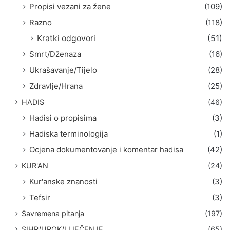
Propisi vezani za žene
(109)
Razno
(118)
Kratki odgovori
(51)
Smrt/Dženaza
(16)
Ukrašavanje/Tijelo
(28)
Zdravlje/Hrana
(25)
HADIS
(46)
Hadisi o propisima
(3)
Hadiska terminologija
(1)
Ocjena dokumentovanje i komentar hadisa
(42)
KUR'AN
(24)
Kur'anske znanosti
(3)
Tefsir
(3)
Savremena pitanja
(197)
SIHR/UROK/LIJEČENJE
(65)