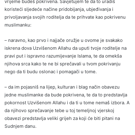
vrijeme budeš pokrivena. Savjetujem te da to uradiš
koristeći sljedeće načine pridobijanja, ubjeđivanja i
privoljavanja svojih roditelja da te prihvate kao pokrivenu
muslimanku:
– naravno, kao prvo i najjače oružje u ovome je svakako
iskrena dova Uzvišenom Allahu da uputi tvoje roditelje na
pravi put i ispravno razumijevanje Islama, te da omekša
njihova srca kako te ne bi sprečavali u tvom pokrivanju
nego da ti budu oslonac i pomagači u tome.
– da im pojasniš na lijep, kulturan i blag način obavezu
jedne muslimanke da bude pokrivena, te da to predstavlja
pokornost Uzvišenom Allahu i da ti u tome nemaš izbora. A
da njihovo sprečavanje tebe u toj temeljnoj vjerskoj
obavezi predstavlja veliki grijeh za koji će biti pitani na
Sudnjem danu.