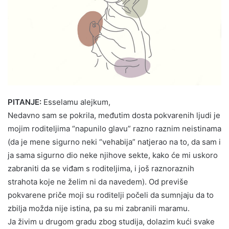
PITANJE:
Esselamu alejkum,
Nedavno sam se pokrila, međutim dosta pokvarenih ljudi je
mojim roditeljima “napunilo glavu” razno raznim neistinama
(da je mene sigurno neki “vehabija” natjerao na to, da sam i
ja sama sigurno dio neke njihove sekte, kako će mi uskoro
zabraniti da se viđam s roditeljima, i još raznoraznih
strahota koje ne želim ni da navedem). Od previše
pokvarene priče moji su roditelji počeli da sumnjaju da to
zbilja možda nije istina, pa su mi zabranili maramu.
Ja živim u drugom gradu zbog studija, dolazim kući svake