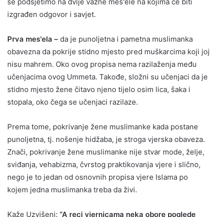
se podsjetimo na dvije važne mes'ele na kojima će biti
izgrađen odgovor i savjet.
Prva mes'ela –
da je punoljetna i pametna muslimanka
obavezna da pokrije stidno mjesto pred muškarcima koji joj
nisu mahrem. Oko ovog propisa nema razilaženja među
učenjacima ovog Ummeta. Takođe, složni su učenjaci da je
stidno mjesto žene čitavo njeno tijelo osim lica, šaka i
stopala, oko čega se učenjaci razilaze.
Prema tome, pokrivanje žene muslimanke kada postane
punoljetna, tj. nošenje hidžaba, je stroga vjerska obaveza.
Znači, pokrivanje žene muslimanke nije stvar mode, želje,
sviđanja, vehabizma, čvrstog praktikovanja vjere i slično,
nego je to jedan od osnovnih propisa vjere Islama po
kojem jedna muslimanka treba da živi.
Kaže Uzvišeni:
“A reci vjernicama neka obore poglede