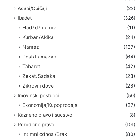
Adabi/Običaji
(22)
Ibadeti
(326)
Hadždž i umra
(11)
Kurban/Akika
(24)
Namaz
(137)
Post/Ramazan
(64)
Taharet
(42)
Zekat/Sadaka
(23)
Zikrovi i dove
(28)
Imovinski postupci
(50)
Ekonomija/Kupoprodaja
(37)
Kazneno pravo i sudstvo
(8)
Porodično pravo
(101)
Intimni odnosi/Brak
(80)