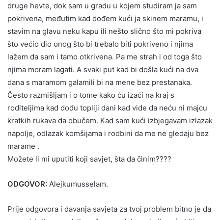
druge hevte, dok sam u gradu u kojem studiram ja sam
pokrivena, međutim kad dođem kući ja skinem maramu, i
stavim na glavu neku kapu ili nešto slično što mi pokriva
što većio dio onog što bi trebalo biti pokriveno i njima
lažem da sam i tamo otkrivena. Pa me strah i od toga što
njima moram lagati. A svaki put kad bi došla kući na dva
dana s maramom galamili bi na mene bez prestanaka.
Često razmišljam i o tome kako ću izaći na kraj s
roditeljima kad dođu topliji dani kad vide da neću ni majcu
kratkih rukava da obučem. Kad sam kući izbjegavam izlazak
napolje, odlazak komšijama i rodbini da me ne gledaju bez
marame .
Možete li mi uputiti koji savjet, šta da činim????
ODGOVOR:
Alejkumusselam.
Prije odgovora i davanja savjeta za tvoj problem bitno je da