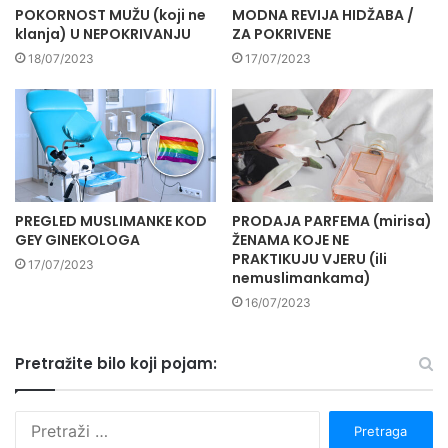
POKORNOST MUŽU (koji ne
MODNA REVIJA HIDŽABA /
klanja) U NEPOKRIVANJU
ZA POKRIVENE
18/07/2023
17/07/2023
PREGLED MUSLIMANKE KOD
PRODAJA PARFEMA (mirisa)
GEY GINEKOLOGA
ŽENAMA KOJE NE
PRAKTIKUJU VJERU (ili
17/07/2023
nemuslimankama)
16/07/2023
Pretražite bilo koji pojam:
P
r