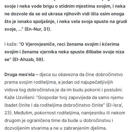
svoje i neka vode brigu o stidnim mjestima svojim, i neka
ne dozvole da se od ukrasa njihovih vidi išta osim onoga
što je ionako spoljašnje, i neka vela svoja spuste na grudi
svoje, …” (En-Nur, 31).
I kaže:
“O Vjerovjesniče, reci ženama svojim i kćerima
svojim i ženama vjernika neka spuste đilbabe svoje niza
se” (El-Ahzab, 59).
Druga mes'ela –
djeca su obavezna da čine dobročinstvo
prema svojim roditeljima, a jedan od najupečatljivijih
vidova tog dobročinstva je da im budu pokorni i poslušni.
Kaže Uzvišeni: “Gospodar tvoj zapovijeda da samo njemu
ibadet činite i da roditeljima dobročinstvo činite” (El-Isra’,
23). Međutim, pokornost roditeljima, namjesniku ili nekom
drugom je ograničena time da bude u dobročinstvu i
dozvoljenim stvarima a ne u zabranjenim djelima.