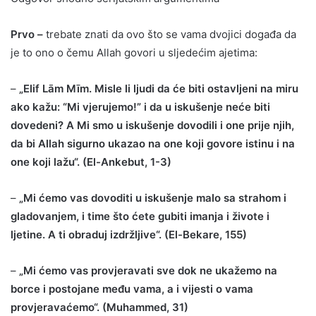
Prvo –
trebate znati da ovo što se vama dvojici događa da
je to ono o čemu Allah govori u sljedećim ajetima:
–
„Elif Lām Mīm. Misle li ljudi da će biti ostavljeni na miru
ako kažu: “Mi vjerujemo!” i da u iskušenje neće biti
dovedeni? A Mi smo u iskušenje dovodili i one prije njih,
da bi Allah sigurno ukazao na one koji govore istinu i na
one koji lažu“. (El-Ankebut, 1-3)
–
„Mi ćemo vas dovoditi u iskušenje malo sa strahom i
gladovanjem, i time što ćete gubiti imanja i živote i
ljetine. A ti obraduj izdržljive“. (El-Bekare, 155)
–
„Mi ćemo vas provjeravati sve dok ne ukažemo na
borce i postojane među vama, a i vijesti o vama
provjeravaćemo“. (Muhammed, 31)