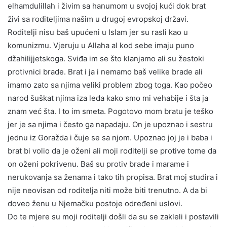
elhamdulillah i živim sa hanumom u svojoj kući dok brat
živi sa roditeljima našim u drugoj evropskoj državi.
Roditelji nisu baš upućeni u Islam jer su rasli kao u
komunizmu. Vjeruju u Allaha al kod sebe imaju puno
džahilijjetskoga. Sviđa im se što klanjamo ali su žestoki
protivnici brade. Brat i ja i nemamo baš velike brade ali
imamo zato sa njima veliki problem zbog toga. Kao počeo
narod šuškat njima iza leđa kako smo mi vehabije i šta ja
znam već šta. I to im smeta. Pogotovo mom bratu je teško
jer je sa njima i često ga napadaju. On je upoznao i sestru
jednu iz Goražda i čuje se sa njom. Upoznao joj je i baba i
brat bi volio da je oženi ali moji roditelji se protive tome da
on oženi pokrivenu. Baš su protiv brade i marame i
nerukovanja sa ženama i tako tih propisa. Brat moj studira i
nije neovisan od roditelja niti može biti trenutno. A da bi
doveo ženu u Njemačku postoje određeni uslovi.
Do te mjere su moji roditelji došli da su se zakleli i postavili