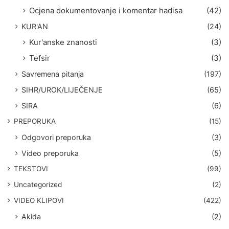
Ocjena dokumentovanje i komentar hadisa
(42)
KUR'AN
(24)
Kur'anske znanosti
(3)
Tefsir
(3)
Savremena pitanja
(197)
SIHR/UROK/LIJEČENJE
(65)
SIRA
(6)
PREPORUKA
(15)
Odgovori preporuka
(3)
Video preporuka
(5)
TEKSTOVI
(99)
Uncategorized
(2)
VIDEO KLIPOVI
(422)
Akida
(2)