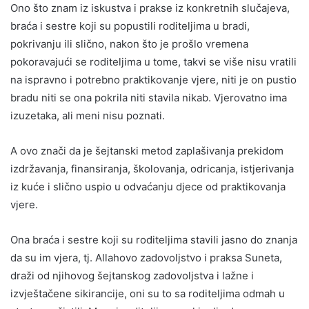
Ono što znam iz iskustva i prakse iz konkretnih slučajeva,
braća i sestre koji su popustili roditeljima u bradi,
pokrivanju ili slično, nakon što je prošlo vremena
pokoravajući se roditeljima u tome, takvi se više nisu vratili
na ispravno i potrebno praktikovanje vjere, niti je on pustio
bradu niti se ona pokrila niti stavila nikab. Vjerovatno ima
izuzetaka, ali meni nisu poznati.
A ovo znači da je šejtanski metod zaplašivanja prekidom
izdržavanja, finansiranja, školovanja, odricanja, istjerivanja
iz kuće i slično uspio u odvaćanju djece od praktikovanja
vjere.
Ona braća i sestre koji su roditeljima stavili jasno do znanja
da su im vjera, tj. Allahovo zadovoljstvo i praksa Suneta,
draži od njihovog šejtanskog zadovoljstva i lažne i
izvještačene sikirancije, oni su to sa roditeljima odmah u