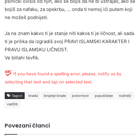
psihički ovisiš od njih, ako se bojiš da ne bi ustrajao, ako se
bojiš za nafaku, za opskrbu, … onda ti nemoj ići putem koji
ne možeš podnijeti.
Ja ne znam kakvo ti je stanje niti kakva ti je ličnost, ali sada
ti je prilika da izgradiš svoj PRAVI ISLAMSKI KARAKTER I
PRAVU ISLAMSKU LIČNOST.
Ve billahi tevfik.
If you have found a spelling error, please, notify us by
selecting that text and
tap
on selected text.
Tagovi
brada
brijanje brade
pokornost
popuštanje
roditelji
vadžib
Povezani članci