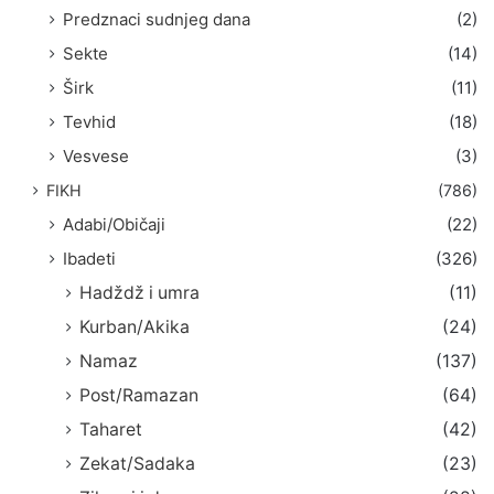
Predznaci sudnjeg dana
(2)
Sekte
(14)
Širk
(11)
Tevhid
(18)
Vesvese
(3)
FIKH
(786)
Adabi/Običaji
(22)
Ibadeti
(326)
Hadždž i umra
(11)
Kurban/Akika
(24)
Namaz
(137)
Post/Ramazan
(64)
Taharet
(42)
Zekat/Sadaka
(23)