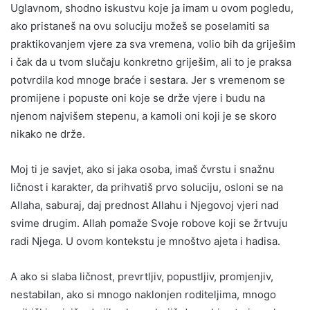
Uglavnom, shodno iskustvu koje ja imam u ovom pogledu,
ako pristaneš na ovu soluciju možeš se poselamiti sa
praktikovanjem vjere za sva vremena, volio bih da griješim
i čak da u tvom slučaju konkretno griješim, ali to je praksa
potvrdila kod mnoge braće i sestara. Jer s vremenom se
promijene i popuste oni koje se drže vjere i budu na
njenom najvišem stepenu, a kamoli oni koji je se skoro
nikako ne drže.
Moj ti je savjet, ako si jaka osoba, imaš čvrstu i snažnu
ličnost i karakter, da prihvatiš prvo soluciju, osloni se na
Allaha, saburaj, daj prednost Allahu i Njegovoj vjeri nad
svime drugim. Allah pomaže Svoje robove koji se žrtvuju
radi Njega. U ovom kontekstu je mnoštvo ajeta i hadisa.
A ako si slaba ličnost, prevrtljiv, popustljiv, promjenjiv,
nestabilan, ako si mnogo naklonjen roditeljima, mnogo