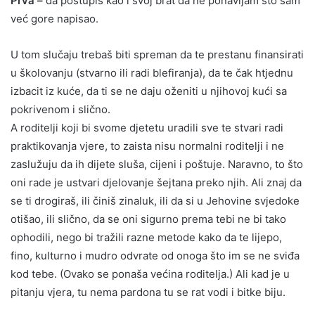
Prva –
da postupiš kao i svoj brat da ne ponavljam što sam
već gore napisao.
U tom slučaju trebaš biti spreman da te prestanu finansirati
u školovanju (stvarno ili radi blefiranja), da te čak htjednu
izbacit iz kuće, da ti se ne daju oženiti u njihovoj kući sa
pokrivenom i slično.
A roditelji koji bi svome djetetu uradili sve te stvari radi
praktikovanja vjere, to zaista nisu normalni roditelji i ne
zaslužuju da ih dijete sluša, cijeni i poštuje. Naravno, to što
oni rade je ustvari djelovanje šejtana preko njih. Ali znaj da
se ti drogiraš, ili činiš zinaluk, ili da si u Jehovine svjedoke
otišao, ili slično, da se oni sigurno prema tebi ne bi tako
ophodili, nego bi tražili razne metode kako da te lijepo,
fino, kulturno i mudro odvrate od onoga što im se ne sviđa
kod tebe. (Ovako se ponaša većina roditelja.) Ali kad je u
pitanju vjera, tu nema pardona tu se rat vodi i bitke biju.