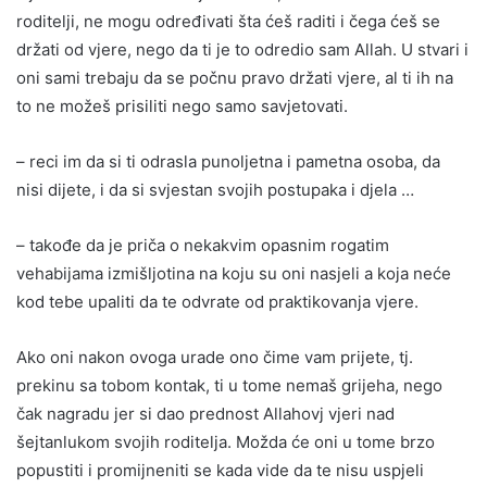
roditelji, ne mogu određivati šta ćeš raditi i čega ćeš se
držati od vjere, nego da ti je to odredio sam Allah. U stvari i
oni sami trebaju da se počnu pravo držati vjere, al ti ih na
to ne možeš prisiliti nego samo savjetovati.
– reci im da si ti odrasla punoljetna i pametna osoba, da
nisi dijete, i da si svjestan svojih postupaka i djela …
– takođe da je priča o nekakvim opasnim rogatim
vehabijama izmišljotina na koju su oni nasjeli a koja neće
kod tebe upaliti da te odvrate od praktikovanja vjere.
Ako oni nakon ovoga urade ono čime vam prijete, tj.
prekinu sa tobom kontak, ti u tome nemaš grijeha, nego
čak nagradu jer si dao prednost Allahovj vjeri nad
šejtanlukom svojih roditelja. Možda će oni u tome brzo
popustiti i promijneniti se kada vide da te nisu uspjeli