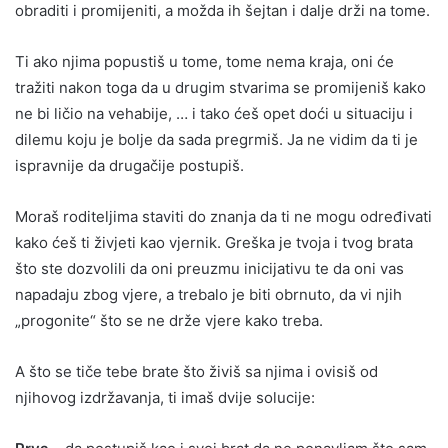
obraditi i promijeniti, a možda ih šejtan i dalje drži na tome.
Ti ako njima popustiš u tome, tome nema kraja, oni će
tražiti nakon toga da u drugim stvarima se promijeniš kako
ne bi ličio na vehabije, … i tako ćeš opet doći u situaciju i
dilemu koju je bolje da sada pregrmiš. Ja ne vidim da ti je
ispravnije da drugačije postupiš.
Moraš roditeljima staviti do znanja da ti ne mogu određivati
kako ćeš ti živjeti kao vjernik. Greška je tvoja i tvog brata
što ste dozvolili da oni preuzmu inicijativu te da oni vas
napadaju zbog vjere, a trebalo je biti obrnuto, da vi njih
„progonite“ što se ne drže vjere kako treba.
A što se tiče tebe brate što živiš sa njima i ovisiš od
njihovog izdržavanja, ti imaš dvije solucije: