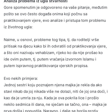
Analiza problema iz ugla stvarnosti
Gore spomenutim je odgovoreno na vaše pitanje, međutim
pošto se ovo često događa onima koji počnu sa
praktikovanjem vjere, evo analize i pristupa tom problemu
iz životnog ugla:
Naime, u osnovi, probleme tog tipa, tj. da roditelji vrše
pritisak na djecu kako bi ih odvratili od praktikovanja vjere,
a što oni nazivaju vehabizam, rijeko ko da nije prošao ko
ide ovim putem, tj. putem vraćanja izvornom Islamu i
putem ispravnog praktikovanja vjerskih propisa.
Evo nekih primjera:
Jednoj sestri koju poznajem njena majka je rekla da ako
stavi nikab da joj nikada više ne dolazi, niti će joj ona doći, i
kao da je umrla za nju. Kada je ova pokrila lice i prošlo
nekilo sedmica ili dana, ne sjećam se tačno, ona – majka je
prva došla i popustila. Naravno, i dalje se borila protiv