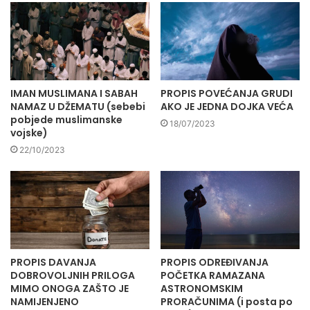
IMAN MUSLIMANA I SABAH
PROPIS POVEĆANJA GRUDI
NAMAZ U DŽEMATU (sebebi
AKO JE JEDNA DOJKA VEĆA
pobjede muslimanske
18/07/2023
vojske)
22/10/2023
PROPIS DAVANJA
PROPIS ODREĐIVANJA
DOBROVOLJNIH PRILOGA
POČETKA RAMAZANA
MIMO ONOGA ZAŠTO JE
ASTRONOMSKIM
NAMIJENJENO
PRORAČUNIMA (i posta po