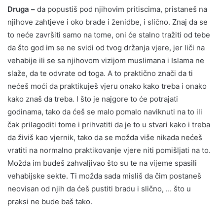
Druga –
da popustiš pod njihovim pritiscima, pristaneš na
njihove zahtjeve i oko brade i ženidbe, i slično. Znaj da se
to neće završiti samo na tome, oni će stalno tražiti od tebe
da što god im se ne svidi od tvog držanja vjere, jer liči na
vehabije ili se sa njihovom vizijom muslimana i Islama ne
slaže, da te odvrate od toga. A to praktično znači da ti
nećeš moći da praktikuješ vjeru onako kako treba i onako
kako znaš da treba. I što je najgore to će potrajati
godinama, tako da ćeš se malo pomalo naviknuti na to ili
čak prilagoditi tome i prihvatiti da je to u stvari kako i treba
da živiš kao vjernik, tako da se možda više nikada nećeš
vratiti na normalno praktikovanje vjere niti pomišljati na to.
Možda im budeš zahvaljivao što su te na vijeme spasili
vehabijske sekte. Ti možda sada misliš da čim postaneš
neovisan od njih da ćeš pustiti bradu i slično, … što u
praksi ne bude baš tako.