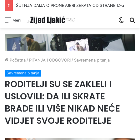
ŠUTNJA DAIJA O PRONEVJERI ZEKATA OD STRANE IZ-a
Switc
Pr
Meni
skin
Početna
/
PITANJA I ODGOVORI
/
Savremena pitanja
Savremena pitanja
RODITELJI SU SE ZAKLELI I
USLOVILI: DA ILI SKRATE
BRADE ILI VIŠE NIKAD NEĆE
VIDJET SVOJE RODITELJE