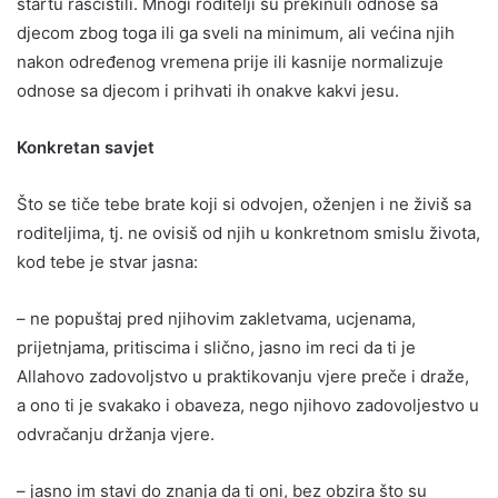
startu rasčistili. Mnogi roditelji su prekinuli odnose sa
djecom zbog toga ili ga sveli na minimum, ali većina njih
nakon određenog vremena prije ili kasnije normalizuje
odnose sa djecom i prihvati ih onakve kakvi jesu.
Konkretan savjet
Što se tiče tebe brate koji si odvojen, oženjen i ne živiš sa
roditeljima, tj. ne ovisiš od njih u konkretnom smislu života,
kod tebe je stvar jasna:
– ne popuštaj pred njihovim zakletvama, ucjenama,
prijetnjama, pritiscima i slično, jasno im reci da ti je
Allahovo zadovoljstvo u praktikovanju vjere preče i draže,
a ono ti je svakako i obaveza, nego njihovo zadovoljestvo u
odvračanju držanja vjere.
– jasno im stavi do znanja da ti oni, bez obzira što su