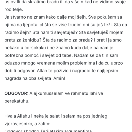
uslov Ili da skratimo bradu ili da više nikad ne vidimo svoje
roditelje.
Ja stvarno ne znam kako dalje moj šejh. Sve pokušam sa
njima na ljepotu, al što se više trudim oni su još teži. Sta da
radimo šejh? Sta nam ti savjetuješ? Sta savjetuješ mojem
bratu za ženidbu? Šta da radimo za bradu? I brat i ja smo
nekako u ćorsokaku i ne znamo kuda dalje pa nam je
potrebna pomoć i savjet od tebe. Nadam se da ti nisam
oduzeo mnogo vremena mojim problemima i da ću ubrzo
dobiti odgovor. Allah te poživio i nagradio te najljepšim
nagrada na oba svijeta Amin!
ODGOVOR:
Alejkumusselam ve rahmetullahi ve
berekatuhu.
Hvala Allahu i neka je salat i selam na posljednjeg
vjerovjesnika, a zatim:
Odgovor shodno šerijatskim argumentima