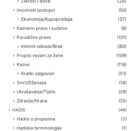
Zikrovi i dove
(28)
Imovinski postupci
(50)
Ekonomija/Kupoprodaja
(37)
Kazneno pravo i sudstvo
(8)
Porodično pravo
(101)
Intimni odnosi/Brak
(80)
Propisi vezani za žene
(109)
Razno
(118)
Kratki odgovori
(51)
Smrt/Dženaza
(16)
Ukrašavanje/Tijelo
(28)
Zdravlje/Hrana
(25)
HADIS
(46)
Hadisi o propisima
(3)
Hadiska terminologija
(1)