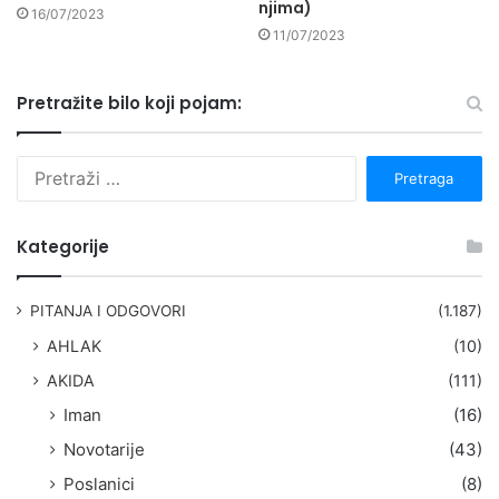
njima)
16/07/2023
11/07/2023
Pretražite bilo koji pojam:
P
r
e
t
Kategorije
r
a
g
PITANJA I ODGOVORI
(1.187)
a
AHLAK
(10)
:
AKIDA
(111)
Iman
(16)
Novotarije
(43)
Poslanici
(8)