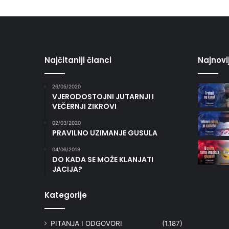
Najčitaniji članci
Najnovi
26/05/2020
VJERODOSTOJNI JUTARNJI I
VEČERNJI ZIKROVI
02/03/2020
PRAVILNO UZIMANJE GUSULA
04/06/2019
DO KADA SE MOŽE KLANJATI
JACIJA?
Kategorije
PITANJA I ODGOVORI
(1.187)