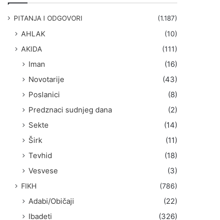
g
a
PITANJA I ODGOVORI
(1.187)
:
AHLAK
(10)
AKIDA
(111)
Iman
(16)
Novotarije
(43)
Poslanici
(8)
Predznaci sudnjeg dana
(2)
Sekte
(14)
Širk
(11)
Tevhid
(18)
Vesvese
(3)
FIKH
(786)
Adabi/Običaji
(22)
Ibadeti
(326)