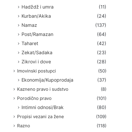
Hadždž i umra
(11)
Kurban/Akika
(24)
Namaz
(137)
Post/Ramazan
(64)
Taharet
(42)
Zekat/Sadaka
(23)
Zikrovi i dove
(28)
Imovinski postupci
(50)
Ekonomija/Kupoprodaja
(37)
Kazneno pravo i sudstvo
(8)
Porodično pravo
(101)
Intimni odnosi/Brak
(80)
Propisi vezani za žene
(109)
Razno
(118)