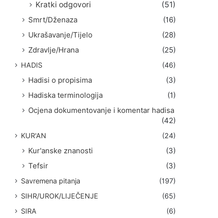
Kratki odgovori
(51)
Smrt/Dženaza
(16)
Ukrašavanje/Tijelo
(28)
Zdravlje/Hrana
(25)
HADIS
(46)
Hadisi o propisima
(3)
Hadiska terminologija
(1)
Ocjena dokumentovanje i komentar hadisa
(42)
KUR'AN
(24)
Kur'anske znanosti
(3)
Tefsir
(3)
Savremena pitanja
(197)
SIHR/UROK/LIJEČENJE
(65)
SIRA
(6)