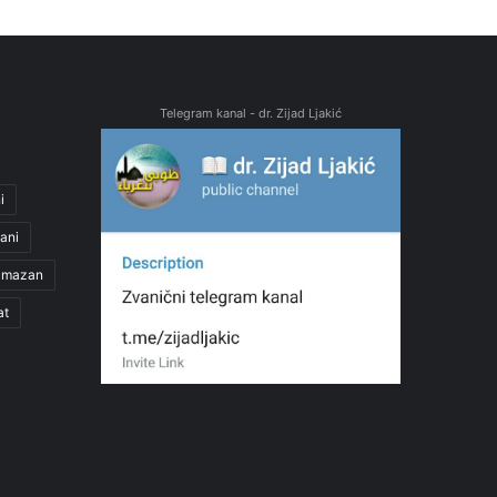
Telegram kanal - dr. Zijad Ljakić
i
ani
amazan
at