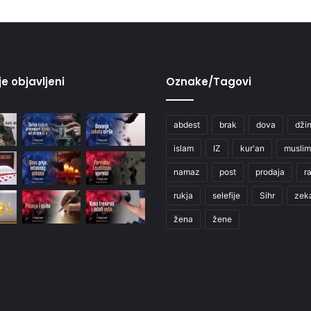
je objavljeni
Oznake/Tagovi
abdest
brak
dova
džin
islam
IZ
kur'an
muslim
namaz
post
prodaja
r
rukja
selefije
Sihr
zek
žena
žene