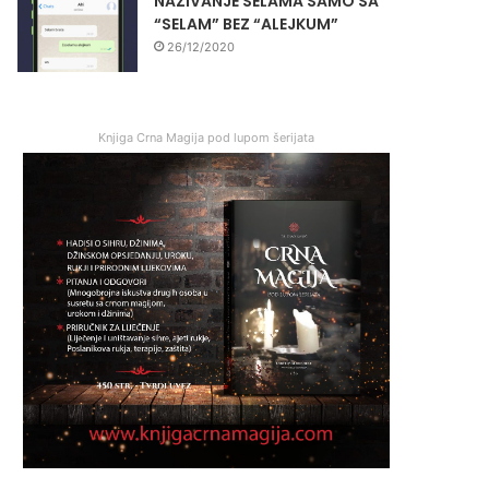
NAZIVANJE SELAMA SAMO SA
“SELAM” BEZ “ALEJKUM”
26/12/2020
Knjiga Crna Magija pod lupom šerijata