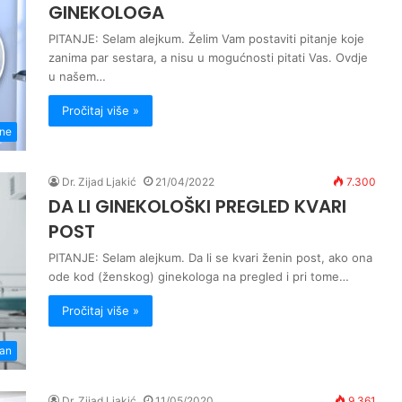
GINEKOLOGA
PITANJE: Selam alejkum. Želim Vam postaviti pitanje koje
zanima par sestara, a nisu u mogućnosti pitati Vas. Ovdje
u našem…
Pročitaj više »
ene
Dr. Zijad Ljakić
21/04/2022
7.300
DA LI GINEKOLOŠKI PREGLED KVARI
POST
PITANJE: Selam alejkum. Da li se kvari ženin post, ako ona
ode kod (ženskog) ginekologa na pregled i pri tome…
Pročitaj više »
an
Dr. Zijad Ljakić
11/05/2020
9.361