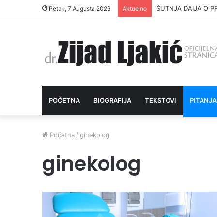
ŠUTNJA DAIJA O P
Petak, 7 Augusta 2026
Aktuelno
POČETNA
BIOGRAFIJA
TEKSTOVI
PITANJA
Početna
/
ginekolog
ginekolog