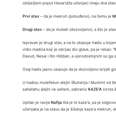
obilježjem poput Havaridža učenjaci imaju dva stav
Prvi stav
– da je mekruh (pokuđeno), na čemu je
M
Drugi stav
– da je mubah (dozvoljeno), a što je stav
Ispravan je drugi stav, a na to ukazuje hadis u kojem
vidio madića koji je obrijao dio glave, pa je rekao:
“
Davud, Nesai i Ibn Hibban, a vjerodostojnim su ga oc
Ovaj hadis jasno ukazuje da je dozvoljeno brijati gl
U hadisu mutefekun alejhi (Buharija i Muslim) od Ib
sallallahu alejhi ve sellem, zabranio
KAZE'A
(vrsta š
Upitan je ravija
Nafija
šta je to kaze'a, pa je odgovor
učenjaka je na stavu da je šišanje kaze'a mekruh, 