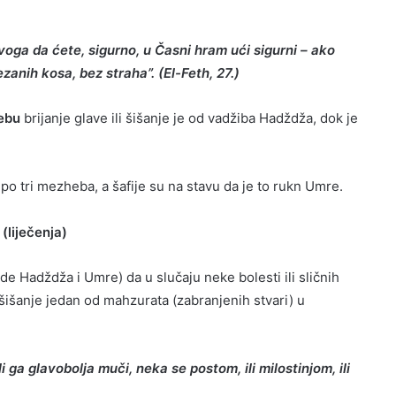
Svoga da ćete, sigurno, u Časni hram ući sigurni – ako
ezanih kosa, bez straha”. (El-Feth, 27.)
ebu
brijanje glave ili šišanje je od vadžiba Hadždža, dok je
b po tri mezheba, a šafije su na stavu da je to rukn Umre.
(liječenja)
e Hadždža i Umre) da u slučaju neke bolesti ili sličnih
li šišanje jedan od mahzurata (zabranjenih stvari) u
i ga glavobolja muči, neka se postom, ili milostinjom, ili