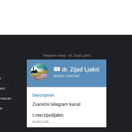
Telegram kanal - dr. Zijad Ljakić
i
ani
amazan
at