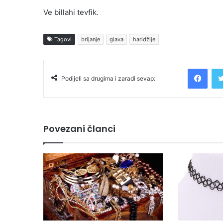
Ve billahi tevfik.
Tagovi
brijanje
glava
haridžije
Facebook
Podijeli sa drugima i zaradi sevap:
Povezani članci