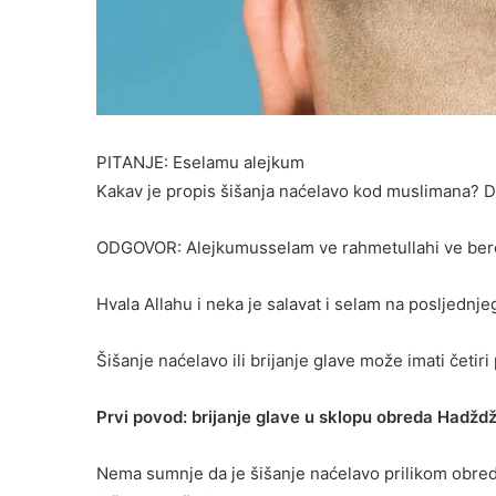
PITANJE: Eselamu alejkum
Kakav je propis šišanja naćelavo kod muslimana? Da 
ODGOVOR: Alejkumusselam ve rahmetullahi ve ber
Hvala Allahu i neka je salavat i selam na posljednje
Šišanje naćelavo ili brijanje glave može imati četiri 
Prvi povod: brijanje glave u sklopu obreda Hadžd
Nema sumnje da je šišanje naćelavo prilikom obre