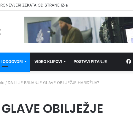
RONEVJERI ZEKATA OD STRANE IZ-a
 I ODGOVORI
VIDEO KLIPOVI
POSTAVI PITANJE
elo
/
DA LI JE BRIJANJE GLAVE OBILJEŽJE HARIDŽIJA?
E GLAVE OBILJEŽJE