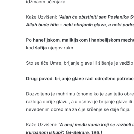
idžmaom učenjaka.
Kaže Uzvišeni:
“Allah će obistiniti san Poslanika 
Allah bude htio – neki obrijanih glava, a neki podr
Po
hanefijskom, malikijskom i hanbelijskom mezh
kod
šafija
njegov rukn.
Sto se tiče Umre, brijanje glave ili šišanje je vadži
Drugi povod: brijanje glave radi određene potrebe 
Dozvoljeno je muhrimu (onome ko je zanijetio obred
razloga obrije glavu , a u osnovi je brijanje glave i
nevedenim obredima za čije kršenje se daje fidja.
Kaže Uzvišeni:
“A onaj među vama koji se razboli il
kurbanom iskupi”. (El-Bekare, 196.)