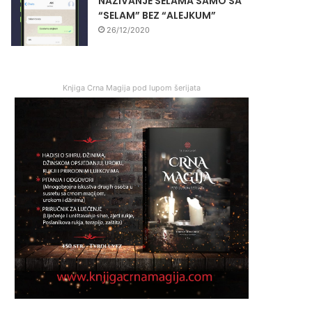
NAZIVANJE SELAMA SAMO SA
“SELAM” BEZ “ALEJKUM”
26/12/2020
Knjiga Crna Magija pod lupom šerijata