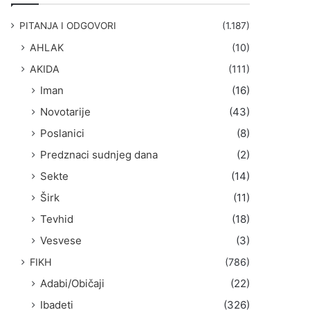
g
a
PITANJA I ODGOVORI
(1.187)
:
AHLAK
(10)
AKIDA
(111)
Iman
(16)
Novotarije
(43)
Poslanici
(8)
Predznaci sudnjeg dana
(2)
Sekte
(14)
Širk
(11)
Tevhid
(18)
Vesvese
(3)
FIKH
(786)
Adabi/Običaji
(22)
Ibadeti
(326)