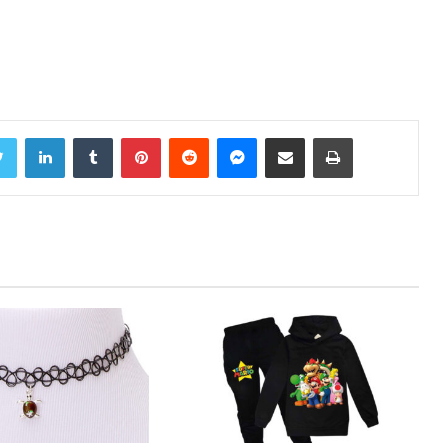
Twitter
LinkedIn
Tumblr
Pinterest
Reddit
Messenger
Share via Email
Print