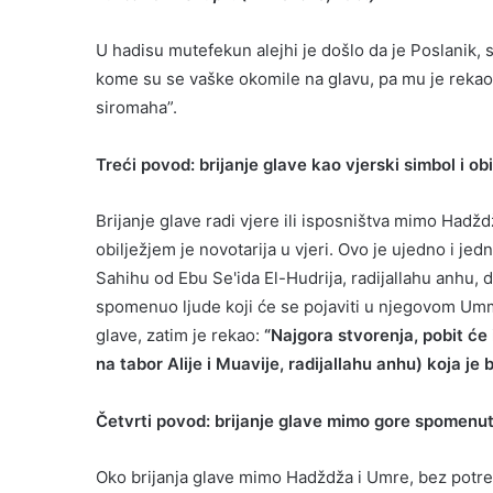
U hadisu mutefekun alejhi je došlo da je Poslanik, s
kome su se vaške okomile na glavu, pa mu je rekao: “O
siromaha”.
Treći povod: brijanje glave kao vjerski simbol i o
Brijanje glave radi vjere ili isposništva mimo Hadžd
obilježjem je novotarija u vjeri. Ovo je ujedno i je
Sahihu od Ebu Se'ida El-Hudrija, radijallahu anhu, da
spomenuo ljude koji će se pojaviti u njegovom Ummetu
glave, zatim je rekao:
“Najgora stvorenja, pobit će 
na tabor Alije i Muavije, radijallahu anhu) koja je bl
Četvrti povod: brijanje glave mimo gore spomenut
Oko brijanja glave mimo Hadždža i Umre, bez potreb