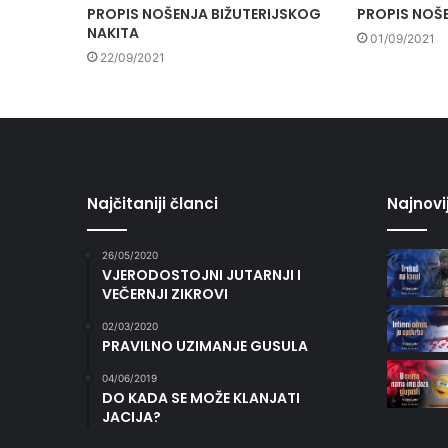
PROPIS NOŠENJA BIŽUTERIJSKOG
PROPIS NOŠ
NAKITA
01/09/2021
22/09/2021
Najčitaniji članci
Najnovi
26/05/2020
VJERODOSTOJNI JUTARNJI I
VEČERNJI ZIKROVI
02/03/2020
PRAVILNO UZIMANJE GUSULA
04/06/2019
DO KADA SE MOŽE KLANJATI
JACIJA?