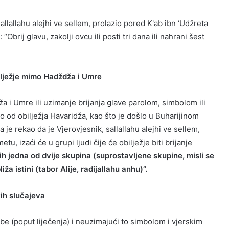
allallahu alejhi ve sellem, prolazio pored K'ab ibn ‘Udžreta
brij glavu, zakolji ovcu ili posti tri dana ili nahrani šest
bilježje mimo Hadždža i Umre
ža i Umre ili uzimanje brijanja glave parolom, simbolom ili
dno od obilježja Havaridža, kao što je došlo u Buharijinom
 je rekao da je Vjerovjesnik, sallallahu alejhi ve sellem,
, izaći će u grupi ljudi čije će obilježje biti brijanje
ih jedna od dvije skupina (suprostavljene skupine, misli se
iža istini (tabor Alije, radijallahu anhu)”.
ih slučajeva
e (poput liječenja) i neuzimajući to simbolom i vjerskim