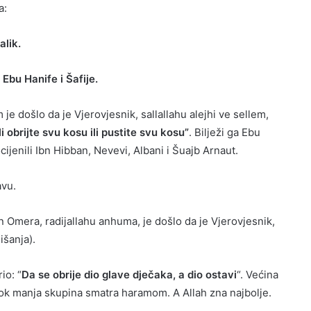
a:
alik.
Ebu Hanife i Šafije.
 je došlo da je Vjerovjesnik, sallallahu alejhi ve sellem,
Ili obrijte svu kosu ili pustite svu kosu”
. Bilježi ga Ebu
ijenili Ibn Hibban, Nevevi, Albani i Šuajb Arnaut.
avu.
n Omera, radijallahu anhuma, je došlo da je Vjerovjesnik,
išanja).
io: “
Da se obrije dio glave dječaka, a dio ostavi
“. Većina
dok manja skupina smatra haramom. A Allah zna najbolje.