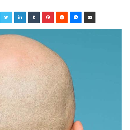
Twitter
LinkedIn
Tumblr
Pinterest
Reddit
Messenger
Share via Email