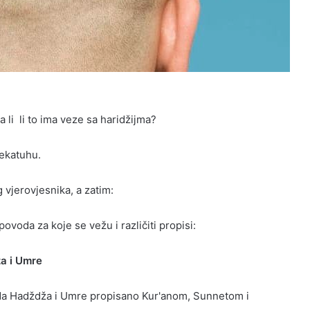
li li to ima veze sa haridžijma?
ekatuhu.
g vjerovjesnika, a zatim:
povoda za koje se vežu i različiti propisi:
ža i Umre
da Hadždža i Umre propisano Kur'anom, Sunnetom i