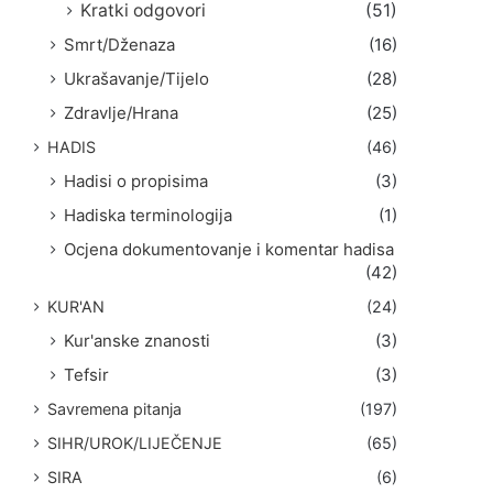
Kratki odgovori
(51)
Smrt/Dženaza
(16)
Ukrašavanje/Tijelo
(28)
Zdravlje/Hrana
(25)
HADIS
(46)
Hadisi o propisima
(3)
Hadiska terminologija
(1)
Ocjena dokumentovanje i komentar hadisa
(42)
KUR'AN
(24)
Kur'anske znanosti
(3)
Tefsir
(3)
Savremena pitanja
(197)
SIHR/UROK/LIJEČENJE
(65)
SIRA
(6)