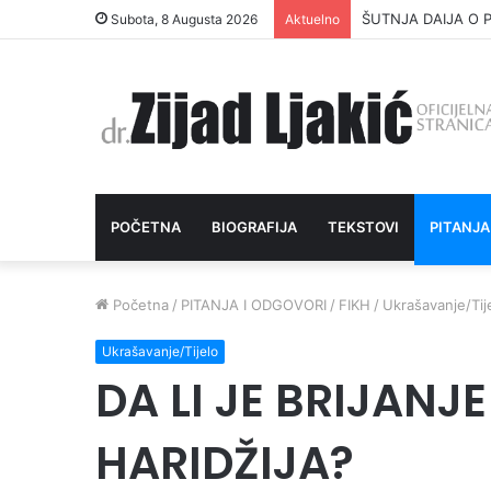
ŠUTNJA DAIJA O P
Subota, 8 Augusta 2026
Aktuelno
POČETNA
BIOGRAFIJA
TEKSTOVI
PITANJA
Početna
/
PITANJA I ODGOVORI
/
FIKH
/
Ukrašavanje/Tij
Ukrašavanje/Tijelo
DA LI JE BRIJANJ
HARIDŽIJA?