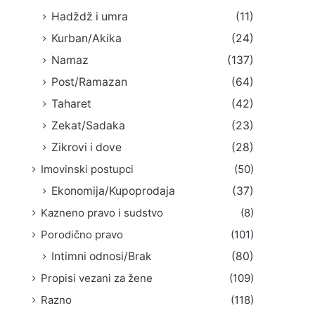
Hadždž i umra
(11)
Kurban/Akika
(24)
Namaz
(137)
Post/Ramazan
(64)
Taharet
(42)
Zekat/Sadaka
(23)
Zikrovi i dove
(28)
Imovinski postupci
(50)
Ekonomija/Kupoprodaja
(37)
Kazneno pravo i sudstvo
(8)
Porodično pravo
(101)
Intimni odnosi/Brak
(80)
Propisi vezani za žene
(109)
Razno
(118)