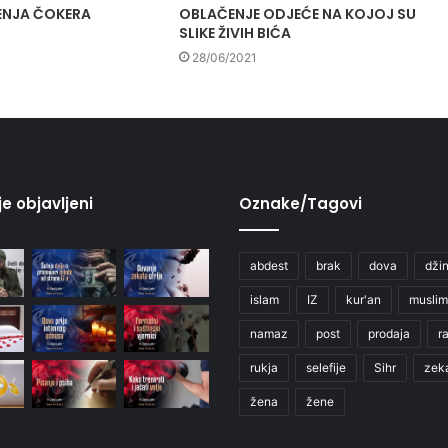
ENJA ČOKERA
OBLAČENJE ODJEĆE NA KOJOJ SU
SLIKE ŽIVIH BIĆA
28/06/2021
je objavljeni
Oznake/Tagovi
abdest
brak
dova
džin
islam
IZ
kur'an
muslim
namaz
post
prodaja
r
rukja
selefije
Sihr
zek
žena
žene