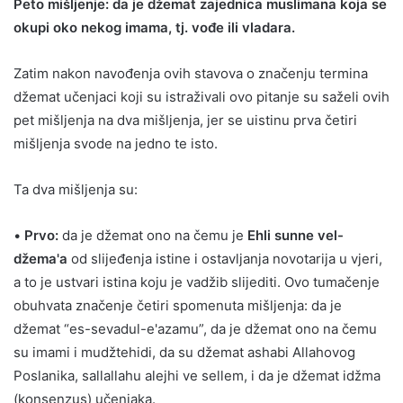
Peto mišljenje: da je džemat zajednica muslimana koja se
okupi oko nekog imama, tj. vođe ili vladara.
Zatim nakon navođenja ovih stavova o značenju termina
džemat učenjaci koji su istraživali ovo pitanje su saželi ovih
pet mišljenja na dva mišljenja, jer se uistinu prva četiri
mišljenja svode na jedno te isto.
Ta dva mišljenja su:
•
Prvo:
da je džemat ono na čemu je
Ehli sunne vel-
džema'a
od slijeđenja istine i ostavljanja novotarija u vjeri,
a to je ustvari istina koju je vadžib slijediti. Ovo tumačenje
obuhvata značenje četiri spomenuta mišljenja: da je
džemat “es-sevadul-e'azamu”, da je džemat ono na čemu
su imami i mudžtehidi, da su džemat ashabi Allahovog
Poslanika, sallallahu alejhi ve sellem, i da je džemat idžma
(konsenzus) učenjaka.