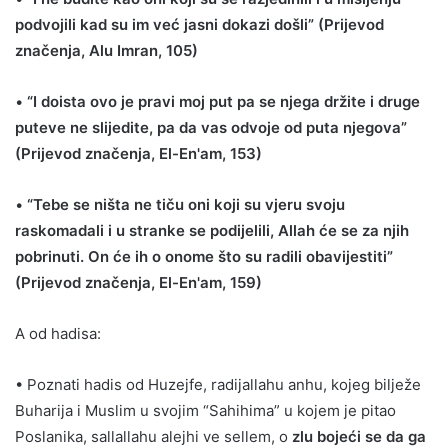
podvojili kad su im već jasni dokazi došli” (Prijevod
značenja, Alu Imran, 105)
•
“I doista ovo je pravi moj put pa se njega držite i druge
puteve ne slijedite, pa da vas odvoje od puta njegova”
(Prijevod značenja, El-En'am, 153)
•
“Tebe se ništa ne tiču oni koji su vjeru svoju
raskomadali i u stranke se podijelili, Allah će se za njih
pobrinuti. On će ih o onome što su radili obavijestiti”
(Prijevod značenja, El-En'am, 159)
A od hadisa:
• Poznati hadis od Huzejfe, radijallahu anhu, kojeg bilježe
Buharija i Muslim u svojim “Sahihima” u kojem je pitao
Poslanika, sallallahu alejhi ve sellem, o
zlu bojeći se da ga