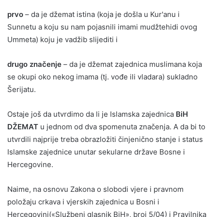
prvo
– da je džemat istina (koja je došla u Kur'anu i
Sunnetu a koju su nam pojasnili imami mudžtehidi ovog
Ummeta) koju je vadžib slijediti i
drugo značenje
– da je džemat zajednica muslimana koja
se okupi oko nekog imama (tj. vođe ili vladara) sukladno
Šerijatu.
Ostaje još da utvrdimo da li je Islamska zajednica
BiH
DŽEMAT
u jednom od dva spomenuta značenja. A da bi to
utvrdili najprije treba obrazložiti činjenično stanje i status
Islamske zajednice unutar sekularne države Bosne i
Hercegovine.
Naime, na osnovu Zakona o slobodi vjere i pravnom
položaju crkava i vjerskih zajednica u Bosni i
Hercegovini(«Službeni glasnik BiH», broj 5/04) i Pravilnika