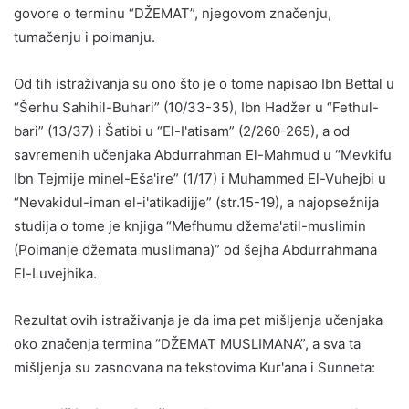
govore o terminu “DŽEMAT”, njegovom značenju,
tumačenju i poimanju.
Od tih istraživanja su ono što je o tome napisao Ibn Bettal u
“Šerhu Sahihil-Buhari” (10/33-35), Ibn Hadžer u “Fethul-
bari” (13/37) i Šatibi u “El-I'atisam” (2/260-265), a od
savremenih učenjaka Abdurrahman El-Mahmud u “Mevkifu
Ibn Tejmije minel-Eša'ire” (1/17) i Muhammed El-Vuhejbi u
“Nevakidul-iman el-i'atikadijje” (str.15-19), a najopsežnija
studija o tome je knjiga “Mefhumu džema'atil-muslimin
(Poimanje džemata muslimana)” od šejha Abdurrahmana
El-Luvejhika.
Rezultat ovih istraživanja je da ima pet mišljenja učenjaka
oko značenja termina “DŽEMAT MUSLIMANA”, a sva ta
mišljenja su zasnovana na tekstovima Kur'ana i Sunneta: