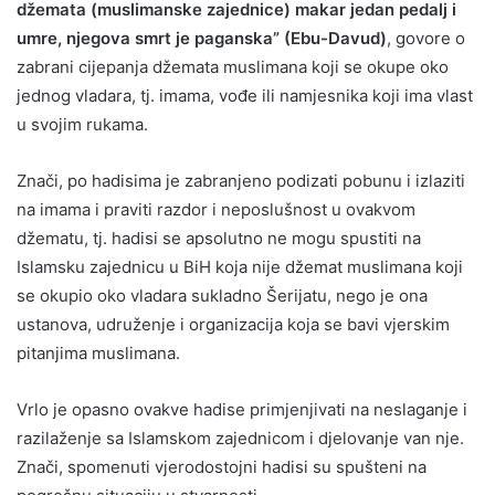
džemata (muslimanske zajednice) makar jedan pedalj i
umre, njegova smrt je paganska” (Ebu-Davud)
, govore o
zabrani cijepanja džemata muslimana koji se okupe oko
jednog vladara, tj. imama, vođe ili namjesnika koji ima vlast
u svojim rukama.
Znači, po hadisima je zabranjeno podizati pobunu i izlaziti
na imama i praviti razdor i neposlušnost u ovakvom
džematu, tj. hadisi se apsolutno ne mogu spustiti na
Islamsku zajednicu u BiH koja nije džemat muslimana koji
se okupio oko vladara sukladno Šerijatu, nego je ona
ustanova, udruženje i organizacija koja se bavi vjerskim
pitanjima muslimana.
Vrlo je opasno ovakve hadise primjenjivati na neslaganje i
razilaženje sa Islamskom zajednicom i djelovanje van nje.
Znači, spomenuti vjerodostojni hadisi su spušteni na