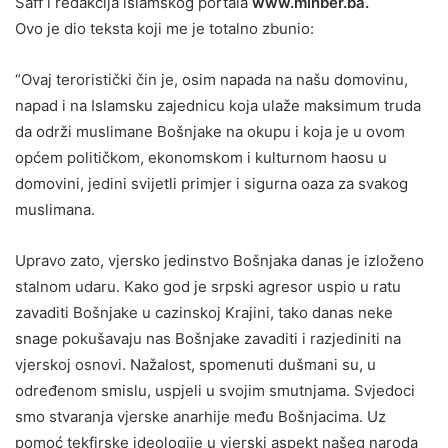
Saff i redakcija islamskog portala
www.minber.ba.
Ovo je dio teksta koji me je totalno zbunio:
“Ovaj teroristički čin je, osim napada na našu domovinu,
napad i na Islamsku zajednicu koja ulaže maksimum truda
da održi muslimane Bošnjake na okupu i koja je u ovom
općem političkom, ekonomskom i kulturnom haosu u
domovini, jedini svijetli primjer i sigurna oaza za svakog
muslimana.
Upravo zato, vjersko jedinstvo Bošnjaka danas je izloženo
stalnom udaru. Kako god je srpski agresor uspio u ratu
zavaditi Bošnjake u cazinskoj Krajini, tako danas neke
snage pokušavaju nas Bošnjake zavaditi i razjediniti na
vjerskoj osnovi. Nažalost, spomenuti dušmani su, u
određenom smislu, uspjeli u svojim smutnjama. Svjedoci
smo stvaranja vjerske anarhije među Bošnjacima. Uz
pomoć tekfirske ideologije u vjerski aspekt našeg naroda