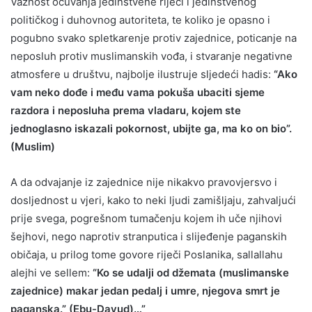
Važnost očuvanja jedinstvene riječi i jedinstvenog
političkog i duhovnog autoriteta, te koliko je opasno i
pogubno svako spletkarenje protiv zajednice, poticanje na
neposluh protiv muslimanskih vođa, i stvaranje negativne
atmosfere u društvu, najbolje ilustruje sljedeći hadis:
“Ako
vam neko dođe i među vama pokuša ubaciti sjeme
razdora i neposluha prema vladaru, kojem ste
jednoglasno iskazali pokornost, ubijte ga, ma ko on bio”.
(Muslim)
A da odvajanje iz zajednice nije nikakvo pravovjersvo i
dosljednost u vjeri, kako to neki ljudi zamišljaju, zahvaljući
prije svega, pogrešnom tumačenju kojem ih uče njihovi
šejhovi, nego naprotiv stranputica i slijeđenje paganskih
običaja, u prilog tome govore riječi Poslanika, sallallahu
alejhi ve sellem:
“Ko se udalji od džemata (muslimanske
zajednice) makar jedan pedalj i umre, njegova smrt je
paganska.” (Ebu-Davud)…”