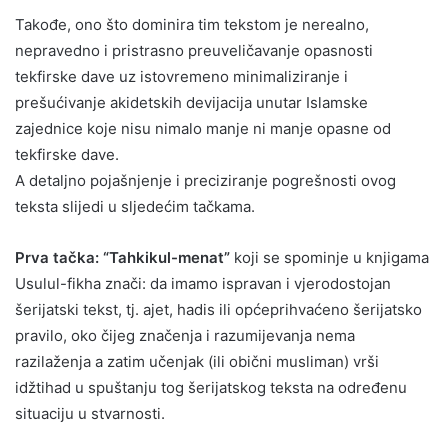
Takođe, ono što dominira tim tekstom je nerealno,
nepravedno i pristrasno preuveličavanje opasnosti
tekfirske dave uz istovremeno minimaliziranje i
prešućivanje akidetskih devijacija unutar Islamske
zajednice koje nisu nimalo manje ni manje opasne od
tekfirske dave.
A detaljno pojašnjenje i preciziranje pogrešnosti ovog
teksta slijedi u sljedećim tačkama.
Prva tačka: “Tahkikul-menat”
koji se spominje u knjigama
Usulul-fikha znači: da imamo ispravan i vjerodostojan
šerijatski tekst, tj. ajet, hadis ili općeprihvaćeno šerijatsko
pravilo, oko čijeg značenja i razumijevanja nema
razilaženja a zatim učenjak (ili obični musliman) vrši
idžtihad u spuštanju tog šerijatskog teksta na određenu
situaciju u stvarnosti.