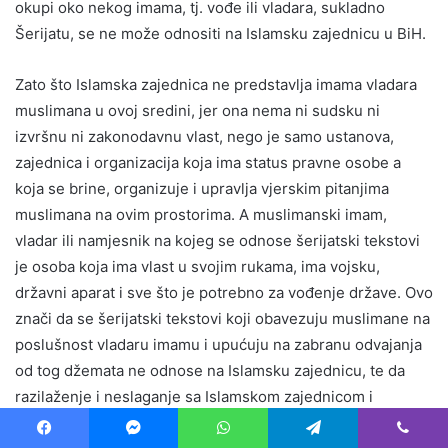
okupi oko nekog imama, tj. vođe ili vladara, sukladno
Šerijatu, se ne može odnositi na Islamsku zajednicu u BiH.
Zato što Islamska zajednica ne predstavlja imama vladara
muslimana u ovoj sredini, jer ona nema ni sudsku ni
izvršnu ni zakonodavnu vlast, nego je samo ustanova,
zajednica i organizacija koja ima status pravne osobe a
koja se brine, organizuje i upravlja vjerskim pitanjima
muslimana na ovim prostorima. A muslimanski imam,
vladar ili namjesnik na kojeg se odnose šerijatski tekstovi
je osoba koja ima vlast u svojim rukama, ima vojsku,
državni aparat i sve što je potrebno za vođenje države. Ovo
znači da se šerijatski tekstovi koji obavezuju muslimane na
poslušnost vladaru imamu i upućuju na zabranu odvajanja
od tog džemata ne odnose na Islamsku zajednicu, te da
razilaženje i neslaganje sa Islamskom zajednicom i
odvojeni rad za islam, mimo nje, ne predstavlja zabranjeno