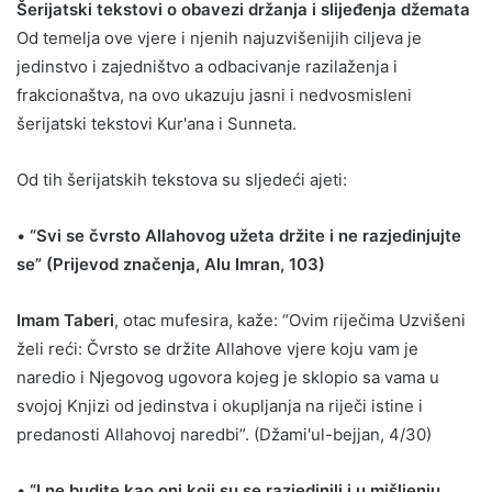
Šerijatski tekstovi o obavezi držanja i slijeđenja džemata
Od temelja ove vjere i njenih najuzvišenijih ciljeva je
jedinstvo i zajedništvo a odbacivanje razilaženja i
frakcionaštva, na ovo ukazuju jasni i nedvosmisleni
šerijatski tekstovi Kur'ana i Sunneta.
Od tih šerijatskih tekstova su sljedeći ajeti:
•
“Svi se čvrsto Allahovog užeta držite i ne razjedinjujte
se” (Prijevod značenja, Alu Imran, 103)
Imam Taberi
, otac mufesira, kaže: “Ovim riječima Uzvišeni
želi reći: Čvrsto se držite Allahove vjere koju vam je
naredio i Njegovog ugovora kojeg je sklopio sa vama u
svojoj Knjizi od jedinstva i okupljanja na riječi istine i
predanosti Allahovoj naredbi”. (Džami'ul-bejjan, 4/30)
•
“I ne budite kao oni koji su se razjedinili i u mišljenju