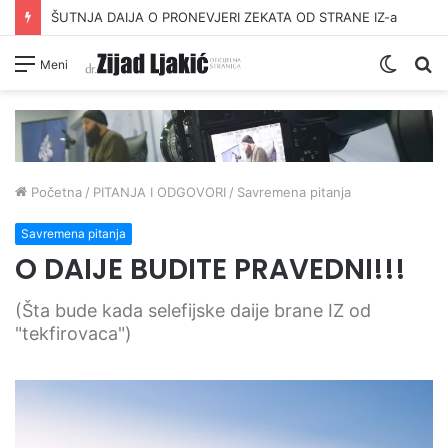
DAVANJE ZEKATA OFRLJE
Switc
Pr
Meni
skin
Početna
/
PITANJA I ODGOVORI
/
Savremena pitanja
Savremena pitanja
O DAIJE BUDITE PRAVEDNI!!!
(Šta bude kada selefijske daije brane IZ od
"tekfirovaca")