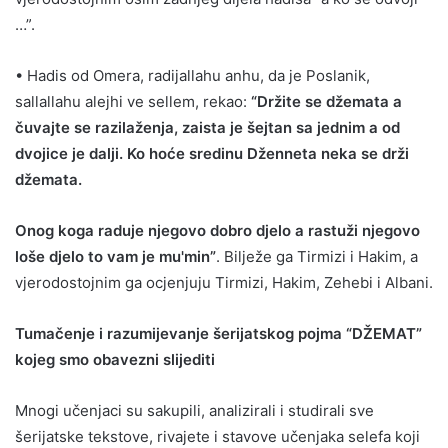
…”.
• Hadis od Omera, radijallahu anhu, da je Poslanik,
sallallahu alejhi ve sellem, rekao:
“Držite se džemata a
čuvajte se razilaženja, zaista je šejtan sa jednim a od
dvojice je dalji. Ko hoće sredinu Dženneta neka se drži
džemata.
Onog koga raduje njegovo dobro djelo a rastuži njegovo
loše djelo to vam je mu'min”
. Bilježe ga Tirmizi i Hakim, a
vjerodostojnim ga ocjenjuju Tirmizi, Hakim, Zehebi i Albani.
Tumačenje i razumijevanje šerijatskog pojma “DŽEMAT”
kojeg smo obavezni slijediti
Mnogi učenjaci su sakupili, analizirali i studirali sve
šerijatske tekstove, rivajete i stavove učenjaka selefa koji