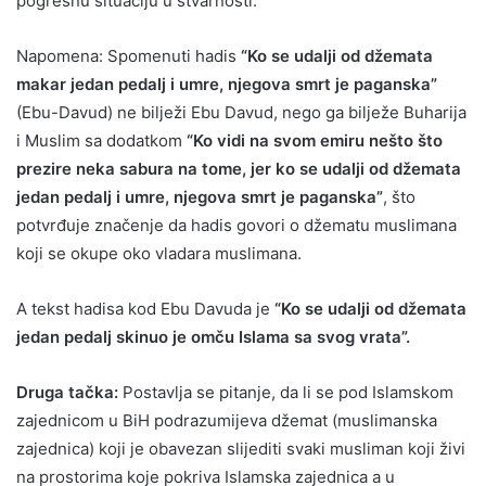
pogrešnu situaciju u stvarnosti.
Napomena: Spomenuti hadis
“Ko se udalji od džemata
makar jedan pedalj i umre, njegova smrt je paganska”
(Ebu-Davud) ne bilježi Ebu Davud, nego ga bilježe Buharija
i Muslim sa dodatkom
“Ko vidi na svom emiru nešto što
prezire neka sabura na tome, jer ko se udalji od džemata
jedan pedalj i umre, njegova smrt je paganska”
, što
potvrđuje značenje da hadis govori o džematu muslimana
koji se okupe oko vladara muslimana.
A tekst hadisa kod Ebu Davuda je
“Ko se udalji od džemata
jedan pedalj skinuo je omču Islama sa svog vrata”.
Druga tačka:
Postavlja se pitanje, da li se pod Islamskom
zajednicom u BiH podrazumijeva džemat (muslimanska
zajednica) koji je obavezan slijediti svaki musliman koji živi
na prostorima koje pokriva Islamska zajednica a u