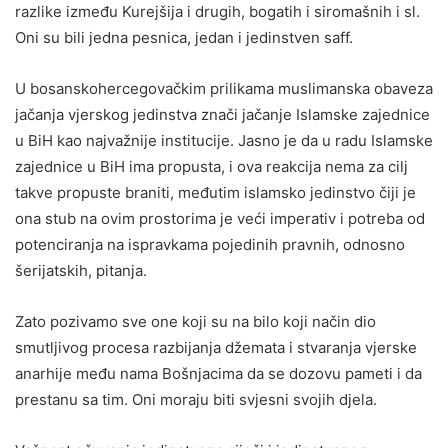
razlike između Kurejšija i drugih, bogatih i siromašnih i sl.
Oni su bili jedna pesnica, jedan i jedinstven saff.
U bosanskohercegovačkim prilikama muslimanska obaveza
jačanja vjerskog jedinstva znači jačanje Islamske zajednice
u BiH kao najvažnije institucije. Jasno je da u radu Islamske
zajednice u BiH ima propusta, i ova reakcija nema za cilj
takve propuste braniti, međutim islamsko jedinstvo čiji je
ona stub na ovim prostorima je veći imperativ i potreba od
potenciranja na ispravkama pojedinih pravnih, odnosno
šerijatskih, pitanja.
Zato pozivamo sve one koji su na bilo koji način dio
smutljivog procesa razbijanja džemata i stvaranja vjerske
anarhije među nama Bošnjacima da se dozovu pameti i da
prestanu sa tim. Oni moraju biti svjesni svojih djela.