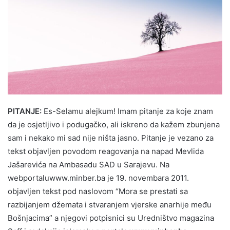
PITANJE:
Es-Selamu alejkum! Imam pitanje za koje znam
da je osjetljivo i podugačko, ali iskreno da kažem zbunjena
sam i nekako mi sad nije ništa jasno. Pitanje je vezano za
tekst objavljen povodom reagovanja na napad Mevlida
Jašarevića na Ambasadu SAD u Sarajevu. Na
webportaluwww.minber.ba je 19. novembara 2011.
objavljen tekst pod naslovom “Mora se prestati sa
razbijanjem džemata i stvaranjem vjerske anarhije među
Bošnjacima” a njegovi potpisnici su Uredništvo magazina