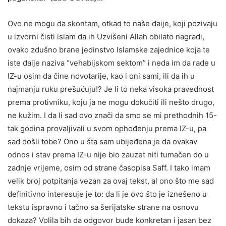
Ovo ne mogu da skontam, otkad to naše daije, koji pozivaju
u izvorni čisti islam da ih Uzvišeni Allah obilato nagradi,
ovako zdušno brane jedinstvo Islamske zajednice koja te
iste daije naziva “vehabijskom sektom” i neda im da rade u
IZ-u osim da čine novotarije, kao i oni sami, ili da ih u
najmanju ruku prešućuju!? Je li to neka visoka pravednost
prema protivniku, koju ja ne mogu dokučiti ili nešto drugo,
ne kužim. I da li sad ovo znači da smo se mi prethodnih 15-
tak godina provaljivali u svom ophođenju prema IZ-u, pa
sad došli tobe? Ono u šta sam ubijeđena je da ovakav
odnos i stav prema IZ-u nije bio zauzet niti tumačen do u
zadnje vrijeme, osim od strane časopisa Saff. I tako imam
velik broj potpitanja vezan za ovaj tekst, al ono što me sad
definitivno interesuje je to: da li je ovo što je iznešeno u
tekstu ispravno i tačno sa šerijatske strane na osnovu
dokaza? Volila bih da odgovor bude konkretan i jasan bez