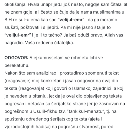
okolišanja. Hvala unaprijed.I još nešto, negdje sam čitala, al
ne znam gdje, a i često se čuje da je nama muslimanima u
BiH reisul-ulema kao sad
“velijul-emr”
i da ga moramo
slušati, poštovati i slijediti. Pa mi nije jasno šta je to
“velijul-emr”
i je li to tačno? Ja baš oduži pravo, Allah vas
nagradio. Vaša redovna čitateljka.
ODGOVOR:
Alejkumusselam ve rahmetullahi ve
berekatuhu.
Nakon što sam analizirao i prostudirao spomenuti tekst
(reagovanje) moj konkretan i jasan odgovor na ovaj dio
teksta (reagovanja) koji govori o Islamskoj zajednici, a koji
je naveden u pitanju, je: da je ovaj dio objavljenog teksta
pogrešan i netačan sa šerijatske strane jer je zasnovan na
pogrešnom u Usulil-fikhu tzv. “tahkikul-menatu”, tj. na
spuštanju određenog šerijatskog teksta (ajeta i
vjerodostojnih hadisa) na pogrešnu stvarnost, pored