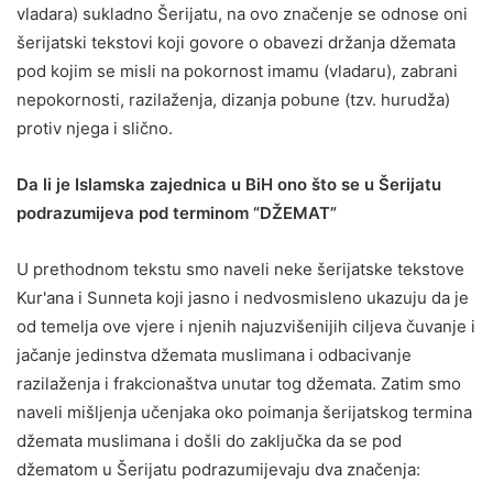
vladara) sukladno Šerijatu, na ovo značenje se odnose oni
šerijatski tekstovi koji govore o obavezi držanja džemata
pod kojim se misli na pokornost imamu (vladaru), zabrani
nepokornosti, razilaženja, dizanja pobune (tzv. hurudža)
protiv njega i slično.
Da li je Islamska zajednica u BiH ono što se u Šerijatu
podrazumijeva pod terminom “DŽEMAT”
U prethodnom tekstu smo naveli neke šerijatske tekstove
Kur'ana i Sunneta koji jasno i nedvosmisleno ukazuju da je
od temelja ove vjere i njenih najuzvišenijih ciljeva čuvanje i
jačanje jedinstva džemata muslimana i odbacivanje
razilaženja i frakcionaštva unutar tog džemata. Zatim smo
naveli mišljenja učenjaka oko poimanja šerijatskog termina
džemata muslimana i došli do zaključka da se pod
džematom u Šerijatu podrazumijevaju dva značenja: