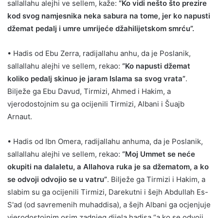
sallallahu alejhi ve sellem, kaže:
“Ko vidi nešto što prezire
kod svog namjesnika neka sabura na tome, jer ko napusti
džemat pedalj i umre umrijeće džahilijetskom smrću”.
• Hadis od Ebu Zerra, radijallahu anhu, da je Poslanik,
sallallahu alejhi ve sellem, rekao:
“Ko napusti džemat
koliko pedalj skinuo je jaram Islama sa svog vrata”
.
Bilježe ga Ebu Davud, Tirmizi, Ahmed i Hakim, a
vjerodostojnim su ga ocijenili Tirmizi, Albani i Šuajb
Arnaut.
• Hadis od Ibn Omera, radijallahu anhuma, da je Poslanik,
sallallahu alejhi ve sellem, rekao:
“Moj Ummet se neće
okupiti na dalaletu, a Allahova ruka je sa džematom, a ko
se odvoji odvojio se u vatru”
. Bilježe ga Tirmizi i Hakim, a
slabim su ga ocijenili Tirmizi, Darekutni i šejh Abdullah Es-
S'ad (od savremenih muhaddisa), a šejh Albani ga ocjenjuje
vjerodostojnim osim zadnjeg dijela hadisa “a ko se odvoji