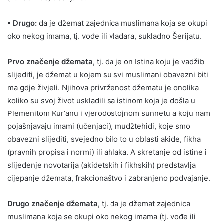
• Drugo:
da je džemat zajednica muslimana koja se okupi
oko nekog imama, tj. vođe ili vladara, sukladno Šerijatu.
Prvo značenje džemata
, tj. da je on Istina koju je vadžib
slijediti, je džemat u kojem su svi muslimani obavezni biti
ma gdje živjeli. Njihova privrženost džematu je onolika
koliko su svoj život uskladili sa istinom koja je došla u
Plemenitom Kur'anu i vjerodostojnom sunnetu a koju nam
pojašnjavaju imami (učenjaci), mudžtehidi, koje smo
obavezni slijediti, svejedno bilo to u oblasti akide, fikha
(pravnih propisa i normi) ili ahlaka. A skretanje od istine i
slijeđenje novotarija (akidetskih i fikhskih) predstavlja
cijepanje džemata, frakcionaštvo i zabranjeno podvajanje.
Drugo značenje džemata
, tj. da je džemat zajednica
muslimana koja se okupi oko nekog imama (tj. vođe ili