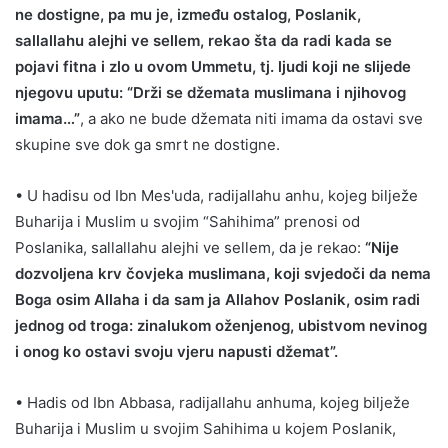
ne dostigne, pa mu je, između ostalog, Poslanik,
sallallahu alejhi ve sellem, rekao šta da radi kada se
pojavi fitna i zlo u ovom Ummetu, tj. ljudi koji ne slijede
njegovu uputu: “Drži se džemata muslimana i njihovog
imama…”
, a ako ne bude džemata niti imama da ostavi sve
skupine sve dok ga smrt ne dostigne.
• U hadisu od Ibn Mes'uda, radijallahu anhu, kojeg bilježe
Buharija i Muslim u svojim “Sahihima” prenosi od
Poslanika, sallallahu alejhi ve sellem, da je rekao:
“Nije
dozvoljena krv čovjeka muslimana, koji svjedoči da nema
Boga osim Allaha i da sam ja Allahov Poslanik, osim radi
jednog od troga: zinalukom oženjenog, ubistvom nevinog
i onog ko ostavi svoju vjeru napusti džemat”.
• Hadis od Ibn Abbasa, radijallahu anhuma, kojeg bilježe
Buharija i Muslim u svojim Sahihima u kojem Poslanik,