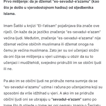
Prvo mišljenje: da je džemat “es-sevadul-e'azamu” (kao
što je došlo u vjerodostojnom hadisu) od sljedbenika
Islama.
Imam Šatibi u knjizi “El-I'atisam” pojašnjava šta znače ove
riječi. On kaže da je jezičko značenje “es-sevadul-e'azam”
većina ljudi. Međutim, značenje “es-sevadul-e'azama” nije
džemat većine običnih muslimana ili džemat onoga na
čemu je većina muslimana. Zato jer su svi učenjaci složni
da oni čija se mišljenja u vjeri uzimaju u obzir da su to
učenjaci i mudžtehidi, svejedno pridružili im se obični ljudi
ili ne.
Pa ako im se obični ljudi ne pridruže nema sumnje da se
“es-sevadul-e'azamu” uzima i računa po učenjacima koji su
sposobni da vrše idžtihad u vjeri. A ako im se pridruže
obični ljudi oni se ubrajaju u
“sevadul-e'azam”
samo po
tome što ih slijede u tome jer oni nemaju znanja o Šerijatu.