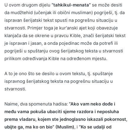
U ovom drugom dijelu
“tahkikul-menata”
se može desiti
da mudžtehid (učenjak ili obični musliman) pogriješi, tj. da
ispravan šerijatski tekst spusti na pogrešnu situaciju u
stvarnosti. Primjer toga je kur'anski ajet koji obavezuje
klanjača da se okrene u pravcu Kible, znači šerijatski tekst
je ispravan i jasan, a onda pojedinac može da potrefi ili
pogriješi u spuštanju ovog šerijatskog teksta u stvarnosti
prilikom određivanja Kible na određenom mjestu.
A to je ono što se desilo u ovom tekstu, tj. spuštanje
ispravnog šerijatskog teksta na pogrešnu situaciju u
stvarnosti.
Naime, dva spomenuta hadisa:
“Ako vam neko dođe i
među vama pokuša ubaciti sjeme razdora i neposluha
prema vladaru, kojem ste jednoglasno iskazali pokornost,
ubijte ga, ma ko on bio” (Muslim)
, i
“Ko se udalji od