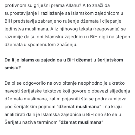
protivnom su griješni prema Allahu? A to znači da
suprostavljanje i razilaženje sa Islamskom zajednicom u
BiH predstavlja zabranjeno rušenje džemata i cijepanje
jedinstva muslimana. A iz njihovog teksta (reagovanja) se
razumije da su oni Islamsku zajednicu u BiH digli na stepen
džemata u spomenutom značenju.
Da li je Islamska zajednica u BiH džemat u šerijatskom
smislu?
Da bi se odgovorilo na ovo pitanje neophodno je ukratko
navesti šerijatske tekstove koji govore o obavezi slijeđenja
džemata muslimana, zatim pojasniti šta se podrazumijeva
pod šerijatskim pojmom
“džemat muslimana”
i na kraju
analizirati da li je Islamska zajednica u BiH ono što se u
Šerijatu naziva terminom
“džemat muslimana”
.