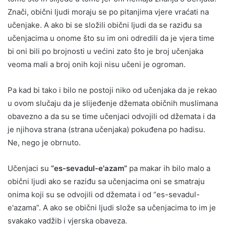
Znači, obični ljudi moraju se po pitanjima vjere vraćati na
učenjake. A ako bi se složili obični ljudi da se raziđu sa
učenjacima u onome što su im oni odredili da je vjera time
bi oni bili po brojnosti u većini zato što je broj učenjaka
veoma mali a broj onih koji nisu učeni je ogroman.
Pa kad bi tako i bilo ne postoji niko od učenjaka da je rekao
u ovom slučaju da je slijeđenje džemata običnih muslimana
obavezno a da su se time učenjaci odvojili od džemata i da
je njihova strana (strana učenjaka) pokuđena po hadisu.
Ne, nego je obrnuto.
Učenjaci su
“es-sevadul-e'azam”
pa makar ih bilo malo a
obični ljudi ako se raziđu sa učenjacima oni se smatraju
onima koji su se odvojili od džemata i od “es-sevadul-
e'azama”. A ako se obični ljudi slože sa učenjacima to im je
svakako vadžib i vjerska obaveza.