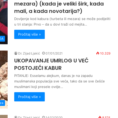
mezara) (kada je veliki širk, kada
mali, a kada novotarija?)
Dovljenje kod kabura (turbeta ili mezara) se može podijeliti
u tri stanja: Prvo – da u dovi traži od mejita…
Pročitaj više »
DA
Dr. Zijad Ljakić
07/01/2021
10.329
UKOPAVANJE UMRLOG U VEĆ
POSTOJEĆI KABUR
PITANJE: Esselamu alejkum, danas je na zapadu
muslimanska populacija sve veća, tako da se sve češće
muslimani koji presele ovdje…
Pročitaj više »
za
Dr. Zijad Ljakić
14/12/2020
8.574