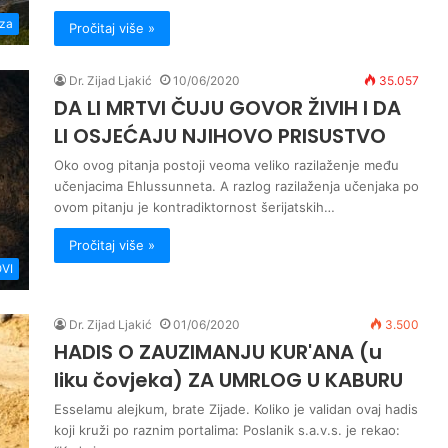
za
Pročitaj više »
Dr. Zijad Ljakić
10/06/2020
35.057
DA LI MRTVI ČUJU GOVOR ŽIVIH I DA
LI OSJEĆAJU NJIHOVO PRISUSTVO
Oko ovog pitanja postoji veoma veliko razilaženje među
učenjacima Ehlussunneta. A razlog razilaženja učenjaka po
ovom pitanju je kontradiktornost šerijatskih…
Pročitaj više »
VI
Dr. Zijad Ljakić
01/06/2020
3.500
HADIS O ZAUZIMANJU KUR'ANA (u
liku čovjeka) ZA UMRLOG U KABURU
Esselamu alejkum, brate Zijade. Koliko je validan ovaj hadis
koji kruži po raznim portalima: Poslanik s.a.v.s. je rekao: