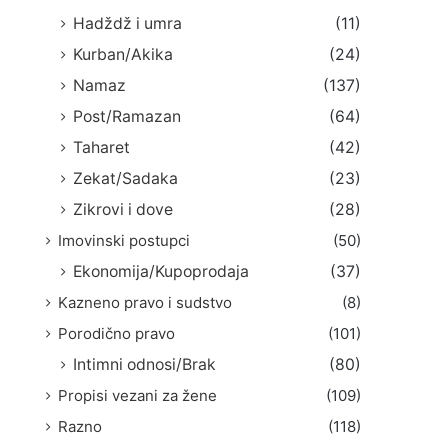
Hadždž i umra
(11)
Kurban/Akika
(24)
Namaz
(137)
Post/Ramazan
(64)
Taharet
(42)
Zekat/Sadaka
(23)
Zikrovi i dove
(28)
Imovinski postupci
(50)
Ekonomija/Kupoprodaja
(37)
Kazneno pravo i sudstvo
(8)
Porodično pravo
(101)
Intimni odnosi/Brak
(80)
Propisi vezani za žene
(109)
Razno
(118)