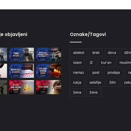
je objavljeni
Oznake/Tagovi
abdest
brak
dova
džin
islam
IZ
kur'an
muslim
namaz
post
prodaja
r
rukja
selefije
Sihr
zek
žena
žene