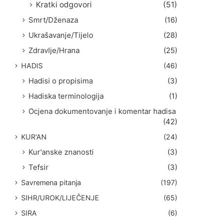
Kratki odgovori
(51)
Smrt/Dženaza
(16)
Ukrašavanje/Tijelo
(28)
Zdravlje/Hrana
(25)
HADIS
(46)
Hadisi o propisima
(3)
Hadiska terminologija
(1)
Ocjena dokumentovanje i komentar hadisa
(42)
KUR'AN
(24)
Kur'anske znanosti
(3)
Tefsir
(3)
Savremena pitanja
(197)
SIHR/UROK/LIJEČENJE
(65)
SIRA
(6)