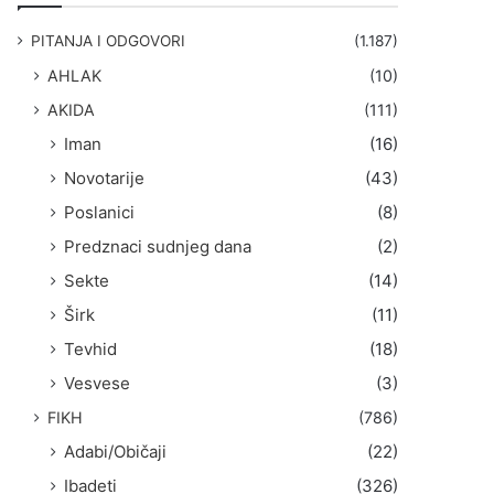
g
a
PITANJA I ODGOVORI
(1.187)
:
AHLAK
(10)
AKIDA
(111)
Iman
(16)
Novotarije
(43)
Poslanici
(8)
Predznaci sudnjeg dana
(2)
Sekte
(14)
Širk
(11)
Tevhid
(18)
Vesvese
(3)
FIKH
(786)
Adabi/Običaji
(22)
Ibadeti
(326)