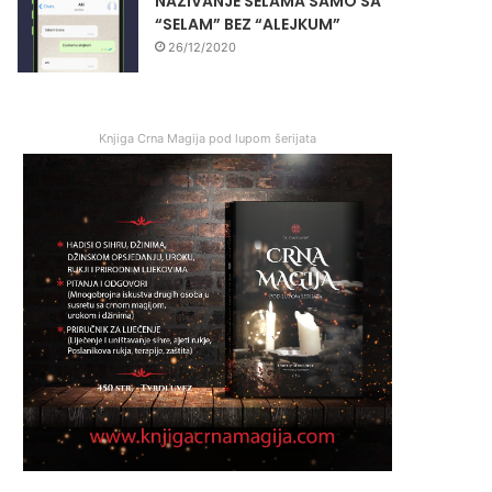
NAZIVANJE SELAMA SAMO SA
“SELAM” BEZ “ALEJKUM”
26/12/2020
Knjiga Crna Magija pod lupom šerijata