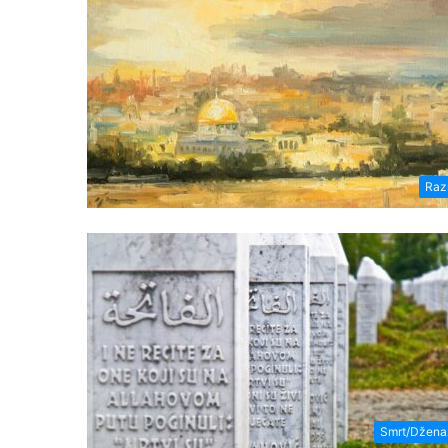
Raz
Smrt/Džena