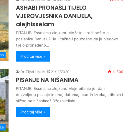
ASHABI PRONAŠLI TIJELO
VJEROVJESNIKA DANIJELA,
alejhisselam
PITANJE: Esselamu alejkum. Možete li reći nešto o
poslaniku Danijalu? Je li tačno i pouzdano da je njegovo
tijelo pronađeno…
no
Pročitaj više »
Dr. Zijad Ljakić
21/11/2020
11.300
PISANJE NA NIŠANIMA
PITANJE: Esselamu alejkum. Moje pitanje je: da li
dozvoljeno pisanje imena, datuma, mudrih izreka, stihova i
slično na nišanima? Džezakellahu…
Pročitaj više »
za