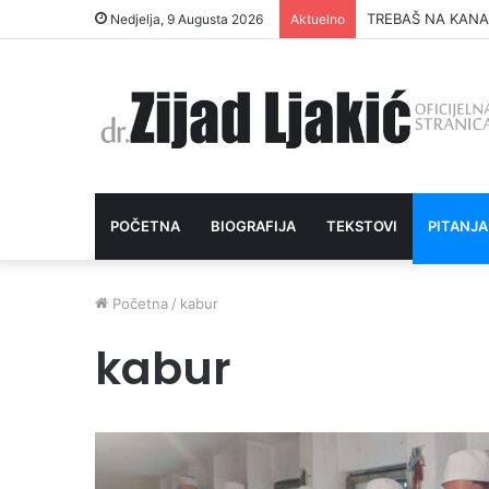
ŠUTNJA DAIJA O 
Nedjelja, 9 Augusta 2026
Aktuelno
POČETNA
BIOGRAFIJA
TEKSTOVI
PITANJA
Početna
/
kabur
kabur