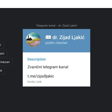
Telegram kanal - dr. Zijad Ljakić
i
ani
amazan
at