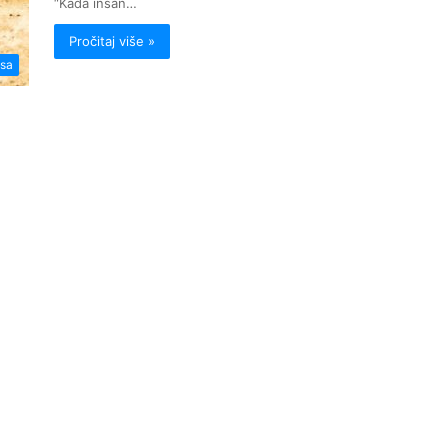
“Kada insan…
Pročitaj više »
isa