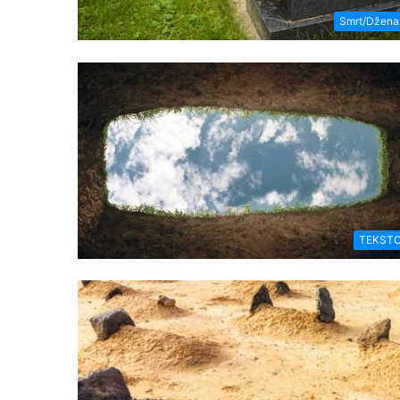
Smrt/Džena
TEKSTO