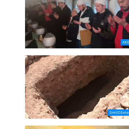
AKI
Smrt/Džena