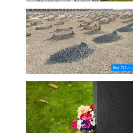
Smrt/Džena