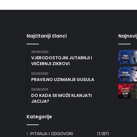
Najčitaniji članci
Najnovi
26/05/2020
VJERODOSTOJNI JUTARNJI I
VEČERNJI ZIKROVI
02/03/2020
PRAVILNO UZIMANJE GUSULA
04/06/2019
DO KADA SE MOŽE KLANJATI
JACIJA?
Kategorije
PITANJA I ODGOVORI
(1.187)