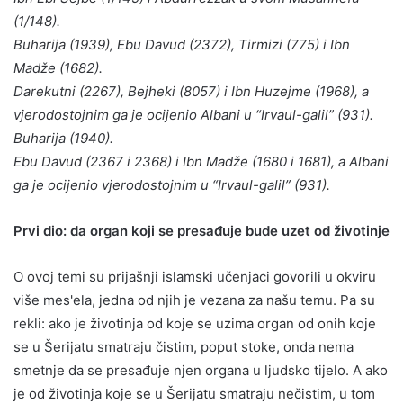
(1/148).
Buharija (1939), Ebu Davud (2372), Tirmizi (775) i Ibn
Madže (1682).
Darekutni (2267), Bejheki (8057) i Ibn Huzejme (1968), a
vjerodostojnim ga je ocijenio Albani u “Irvaul-galil” (931).
Buharija (1940).
Ebu Davud (2367 i 2368) i Ibn Madže (1680 i 1681), a Albani
ga je ocijenio vjerodostojnim u “Irvaul-galil” (931).
Prvi dio: da organ koji se presađuje bude uzet od životinje
O ovoj temi su prijašnji islamski učenjaci govorili u okviru
više mes'ela, jedna od njih je vezana za našu temu. Pa su
rekli: ako je životinja od koje se uzima organ od onih koje
se u Šerijatu smatraju čistim, poput stoke, onda nema
smetnje da se presađuje njen organa u ljudsko tijelo. A ako
je od životinja koje se u Šerijatu smatraju nečistim, u tom