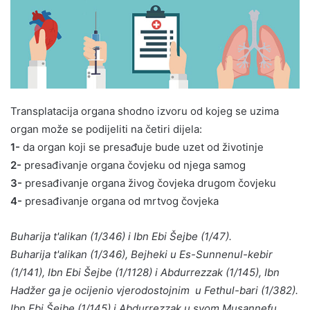
Transplatacija organa shodno izvoru od kojeg se uzima
organ može se podijeliti na četiri dijela:
1-
da organ koji se presađuje bude uzet od životinje
2-
presađivanje organa čovjeku od njega samog
3-
presađivanje organa živog čovjeka drugom čovjeku
4-
presađivanje organa od mrtvog čovjeka
Buharija t'alikan (1/346) i Ibn Ebi Šejbe (1/47).
Buharija t'alikan (1/346), Bejheki u Es-Sunnenul-kebir
(1/141), Ibn Ebi Šejbe (1/1128) i Abdurrezzak (1/145), Ibn
Hadžer ga je ocijenio vjerodostojnim u Fethul-bari (1/382).
Ibn Ebi Šejbe (1/145) i Abdurrezzak u svom Musannefu