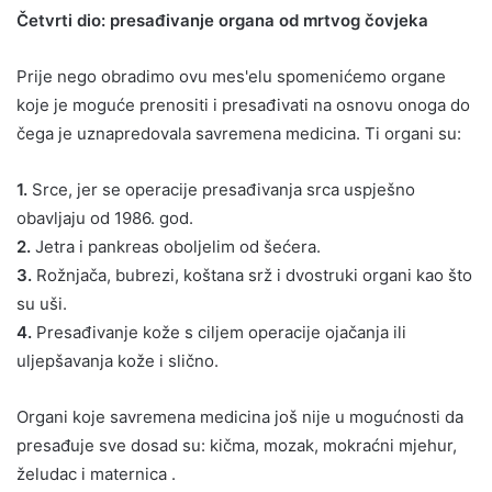
Četvrti dio: presađivanje organa od mrtvog čovjeka
Prije nego obradimo ovu mes'elu spomenićemo organe
koje je moguće prenositi i presađivati na osnovu onoga do
čega je uznapredovala savremena medicina. Ti organi su:
1.
Srce, jer se operacije presađivanja srca uspješno
obavljaju od 1986. god.
2.
Jetra i pankreas oboljelim od šećera.
3.
Rožnjača, bubrezi, koštana srž i dvostruki organi kao što
su uši.
4.
Presađivanje kože s ciljem operacije ojačanja ili
uljepšavanja kože i slično.
Organi koje savremena medicina još nije u mogućnosti da
presađuje sve dosad su: kičma, mozak, mokraćni mjehur,
želudac i maternica .