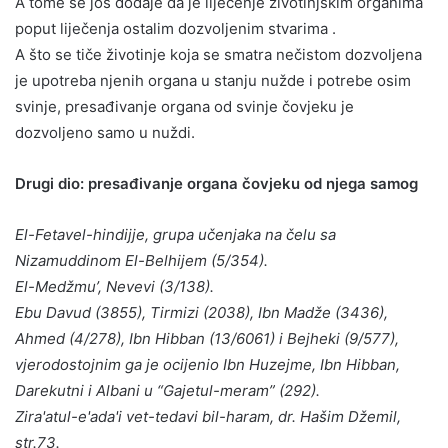
A tome se još dodaje da je liječenje životinjskim organima
poput liječenja ostalim dozvoljenim stvarima .
A što se tiče životinje koja se smatra nečistom dozvoljena
je upotreba njenih organa u stanju nužde i potrebe osim
svinje, presađivanje organa od svinje čovjeku je
dozvoljeno samo u nuždi.
Drugi dio: presađivanje organa čovjeku od njega samog
El-Fetavel-hindijje, grupa učenjaka na čelu sa
Nizamuddinom El-Belhijem (5/354).
El-Medžmu’, Nevevi (3/138).
Ebu Davud (3855), Tirmizi (2038), Ibn Madže (3436),
Ahmed (4/278), Ibn Hibban (13/6061) i Bejheki (9/577),
vjerodostojnim ga je ocijenio Ibn Huzejme, Ibn Hibban,
Darekutni i Albani u “Gajetul-meram” (292).
Zira'atul-e'ada'i vet-tedavi bil-haram, dr. Hašim Džemil,
str.73.