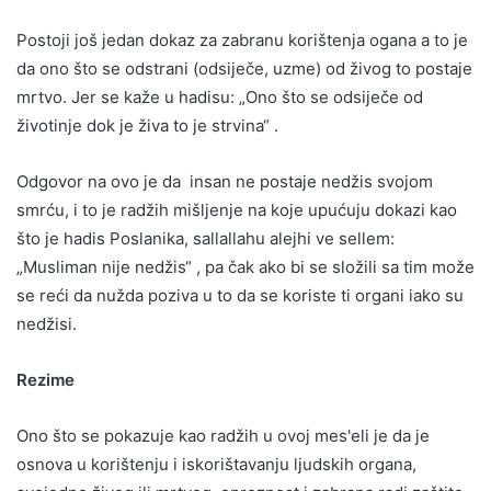
Postoji još jedan dokaz za zabranu korištenja ogana a to je
da ono što se odstrani (odsiječe, uzme) od živog to postaje
mrtvo. Jer se kaže u hadisu: „Ono što se odsiječe od
životinje dok je živa to je strvina“ .
Odgovor na ovo je da insan ne postaje nedžis svojom
smrću, i to je radžih mišljenje na koje upućuju dokazi kao
što je hadis Poslanika, sallallahu alejhi ve sellem:
„Musliman nije nedžis“ , pa čak ako bi se složili sa tim može
se reći da nužda poziva u to da se koriste ti organi iako su
nedžisi.
Rezime
Ono što se pokazuje kao radžih u ovoj mes'eli je da je
osnova u korištenju i iskorištavanju ljudskih organa,