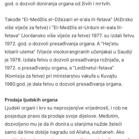
god. o dozvoli doniranja organa od živih i mrtvih.
Takođe “El-Medžlis el-Džezairi el-e'ala lil-fetava” (Alžirsko
više vijeće za fetve) i “El-Medžlis el-Urduni el-eala lil-
fetava” (Jordansko više vijeće za fetve) 1977. su izdali fetvu
1972. god. o dozvoli presađivanja organa. A “Hej'etu
kibaril-ulema” (Vijeće visokorangiranih učenjaka) u Saudiji
je 1978. izdala fetvu o dozvoli presađivanja rožnjače, a
1972. o presađivanju organa, a “Ledžnetul-fetava”
(Komisija za fetve) pri ministarstvu vakufa u Kuvajtu
1980.god. je dala fetvu o dozvoli presađivanja organa.
Prodaja ljudskih organa
Ljudski organi i krv su neprocjenjive vrijednosti, i rob ne
posjeduje pravo da prodaje svoje dijelove. Međutim,
dozvoljeno mu je da ih donira u stanjima nužde želeći
samo da time dobije nagradu od Allaha, subhaneh. Ako