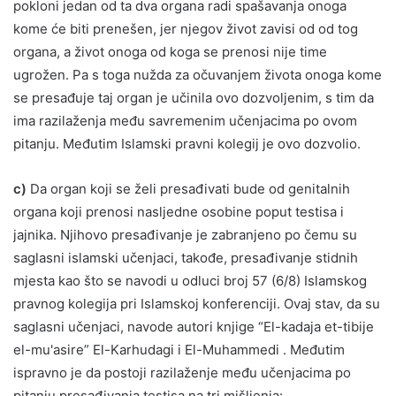
pokloni jedan od ta dva organa radi spašavanja onoga
kome će biti prenešen, jer njegov život zavisi od od tog
organa, a život onoga od koga se prenosi nije time
ugrožen. Pa s toga nužda za očuvanjem života onoga kome
se presađuje taj organ je učinila ovo dozvoljenim, s tim da
ima razilaženja među savremenim učenjacima po ovom
pitanju. Međutim Islamski pravni kolegij je ovo dozvolio.
c)
Da organ koji se želi presađivati bude od genitalnih
organa koji prenosi nasljedne osobine poput testisa i
jajnika. Njihovo presađivanje je zabranjeno po čemu su
saglasni islamski učenjaci, takođe, presađivanje stidnih
mjesta kao što se navodi u odluci broj 57 (6/8) Islamskog
pravnog kolegija pri Islamskoj konferenciji. Ovaj stav, da su
saglasni učenjaci, navode autori knjige “El-kadaja et-tibije
el-mu'asire” El-Karhudagi i El-Muhammedi . Međutim
ispravno je da postoji razilaženje među učenjacima po
pitanju presađivanja testisa na tri mišljenja: