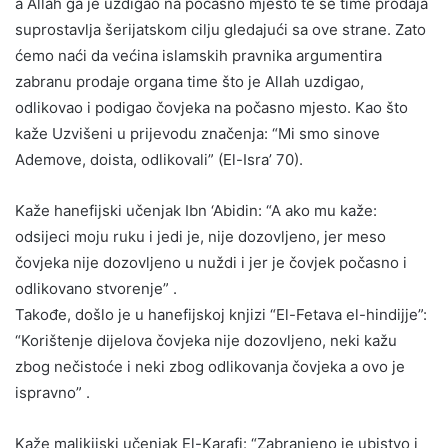
a Allah ga je uzdigao na počasno mjesto te se time prodaja
suprostavlja šerijatskom cilju gledajući sa ove strane. Zato
ćemo naći da većina islamskih pravnika argumentira
zabranu prodaje organa time što je Allah uzdigao,
odlikovao i podigao čovjeka na počasno mjesto. Kao što
kaže Uzvišeni u prijevodu značenja: “Mi smo sinove
Ademove, doista, odlikovali” (El-Isra’ 70).
Kaže hanefijski učenjak Ibn ‘Abidin: “A ako mu kaže:
odsijeci moju ruku i jedi je, nije dozovljeno, jer meso
čovjeka nije dozovljeno u nuždi i jer je čovjek počasno i
odlikovano stvorenje” .
Takođe, došlo je u hanefijskoj knjizi “El-Fetava el-hindijje”:
“Korištenje dijelova čovjeka nije dozovljeno, neki kažu
zbog nečistoće i neki zbog odlikovanja čovjeka a ovo je
ispravno” .
Kaže malikijski učenjak El-Karafi: “Zabranjeno je ubistvo i