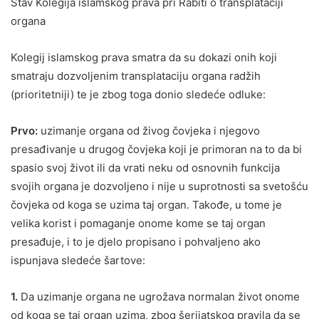
Stav Kolegija islamskog prava pri Rabiti o transplataciji
organa
Kolegij islamskog prava smatra da su dokazi onih koji
smatraju dozvoljenim transplataciju organa radžih
(prioritetniji) te je zbog toga donio sledeće odluke:
Prvo:
uzimanje organa od živog čovjeka i njegovo
presađivanje u drugog čovjeka koji je primoran na to da bi
spasio svoj život ili da vrati neku od osnovnih funkcija
svojih organa je dozvoljeno i nije u suprotnosti sa svetošću
čovjeka od koga se uzima taj organ. Takođe, u tome je
velika korist i pomaganje onome kome se taj organ
presađuje, i to je djelo propisano i pohvaljeno ako
ispunjava sledeće šartove:
1.
Da uzimanje organa ne ugrožava normalan život onome
od koga se taj organ uzima, zbog šerijatskog pravila da se