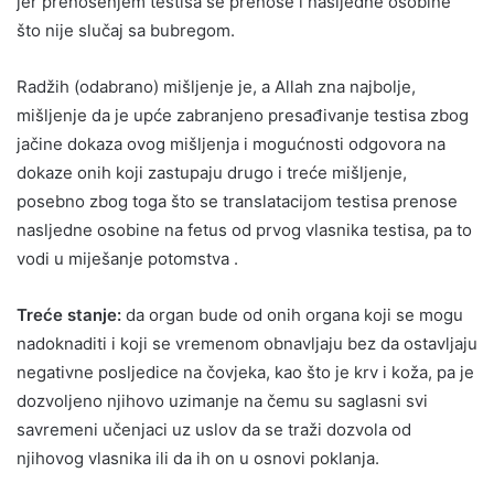
jer prenošenjem testisa se prenose i nasljedne osobine
što nije slučaj sa bubregom.
Radžih (odabrano) mišljenje je, a Allah zna najbolje,
mišljenje da je upće zabranjeno presađivanje testisa zbog
jačine dokaza ovog mišljenja i mogućnosti odgovora na
dokaze onih koji zastupaju drugo i treće mišljenje,
posebno zbog toga što se translatacijom testisa prenose
nasljedne osobine na fetus od prvog vlasnika testisa, pa to
vodi u miješanje potomstva .
Treće stanje:
da organ bude od onih organa koji se mogu
nadoknaditi i koji se vremenom obnavljaju bez da ostavljaju
negativne posljedice na čovjeka, kao što je krv i koža, pa je
dozvoljeno njihovo uzimanje na čemu su saglasni svi
savremeni učenjaci uz uslov da se traži dozvola od
njihovog vlasnika ili da ih on u osnovi poklanja.