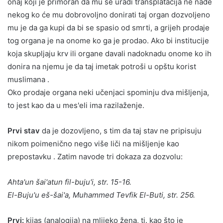
onaj koji je primoran da mu se uradi transplatacija ne nađe
nekog ko će mu dobrovoljno donirati taj organ dozvoljeno
mu je da ga kupi da bi se spasio od smrti, a grijeh prodaje
tog organa je na onome ko ga je prodao. Ako bi institucije
koja skupljaju krv ili organe davali nadoknadu onome ko ih
donira na njemu je da taj imetak potroši u opštu korist
muslimana .
Oko prodaje organa neki učenjaci spominju dva mišljenja,
to jest kao da u mes'eli ima razilaženje.
Prvi stav
da je dozovljeno, s tim da taj stav ne pripisuju
nikom poimenično nego više liči na mišljenje kao
prepostavku . Zatim navode tri dokaza za dozvolu:
Ahta'un šai'atun fil-buju'i, str. 15-16.
El-Buju'u eš-šai'a, Muhammed Tevfik El-Buti, str. 256.
Prvi:
kijas (analogija) na mlijeko žena, tj. kao što je