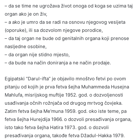
– da se time ne ugrožava život onoga od koga se uzima taj
organ ako je on živ,
– a ako je umro da se radi na osnovu njegovog vesijeta
(oporuke), ili sa dozvolom njegove porodice,
– da taj organ ne bude od genitalnih organa koji prenose
nasljedne osobine,
– da organ nije stidno mjesto,
– da bude na način doniranja a ne način prodaje.
Egipatski “Darul-ifta” je objavilo mnoštvo fetvi po ovom
pitanju od kojih je prva fetva šejha Muhammeda Husejna
Mahlufa, misrijskog muftije 1952. god. o dozvoljenosti
usađivanja očnih rožnjača od drugog mrtvog čovjeka.
Zatim fetva šejha Me'muna 1959. god. oko iste teme, pa
fetva šejha Hurejdija 1966. o dozvoli presađivanja organa,
isto tako fetva šejha Hatira 1973. god. o dozvoli
presađivanja organa, takođe fetva Džadul-Hakka 1979.