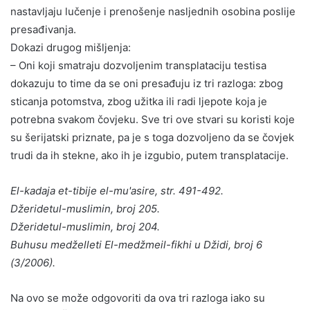
nastavljaju lučenje i prenošenje nasljednih osobina poslije
presađivanja.
Dokazi drugog mišljenja:
– Oni koji smatraju dozvoljenim transplataciju testisa
dokazuju to time da se oni presađuju iz tri razloga: zbog
sticanja potomstva, zbog užitka ili radi ljepote koja je
potrebna svakom čovjeku. Sve tri ove stvari su koristi koje
su šerijatski priznate, pa je s toga dozvoljeno da se čovjek
trudi da ih stekne, ako ih je izgubio, putem transplatacije.
El-kadaja et-tibije el-mu'asire, str. 491-492.
Džeridetul-muslimin, broj 205.
Džeridetul-muslimin, broj 204.
Buhusu medželleti El-medžmeil-fikhi u Džidi, broj 6
(3/2006).
Na ovo se može odgovoriti da ova tri razloga iako su