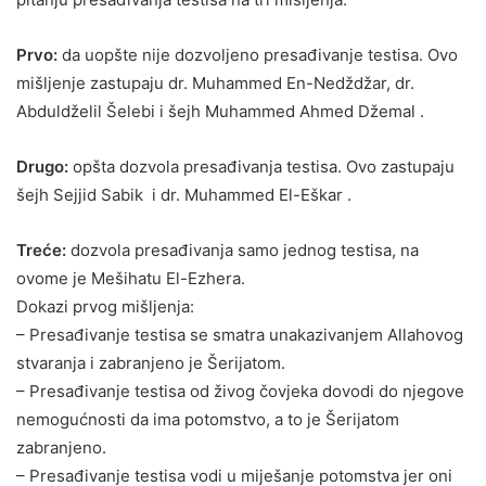
Prvo:
da uopšte nije dozvoljeno presađivanje testisa. Ovo
mišljenje zastupaju dr. Muhammed En-Nedždžar, dr.
Abduldželil Šelebi i šejh Muhammed Ahmed Džemal .
Drugo:
opšta dozvola presađivanja testisa. Ovo zastupaju
šejh Sejjid Sabik i dr. Muhammed El-Eškar .
Treće:
dozvola presađivanja samo jednog testisa, na
ovome je Mešihatu El-Ezhera.
Dokazi prvog mišljenja:
– Presađivanje testisa se smatra unakazivanjem Allahovog
stvaranja i zabranjeno je Šerijatom.
– Presađivanje testisa od živog čovjeka dovodi do njegove
nemogućnosti da ima potomstvo, a to je Šerijatom
zabranjeno.
– Presađivanje testisa vodi u miješanje potomstva jer oni