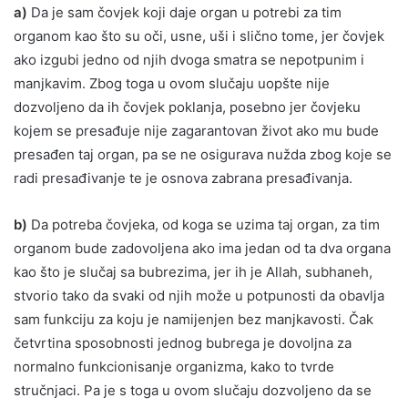
a)
Da je sam čovjek koji daje organ u potrebi za tim
organom kao što su oči, usne, uši i slično tome, jer čovjek
ako izgubi jedno od njih dvoga smatra se nepotpunim i
manjkavim. Zbog toga u ovom slučaju uopšte nije
dozvoljeno da ih čovjek poklanja, posebno jer čovjeku
kojem se presađuje nije zagarantovan život ako mu bude
presađen taj organ, pa se ne osigurava nužda zbog koje se
radi presađivanje te je osnova zabrana presađivanja.
b)
Da potreba čovjeka, od koga se uzima taj organ, za tim
organom bude zadovoljena ako ima jedan od ta dva organa
kao što je slučaj sa bubrezima, jer ih je Allah, subhaneh,
stvorio tako da svaki od njih može u potpunosti da obavlja
sam funkciju za koju je namijenjen bez manjkavosti. Čak
četvrtina sposobnosti jednog bubrega je dovoljna za
normalno funkcionisanje organizma, kako to tvrde
stručnjaci. Pa je s toga u ovom slučaju dozvoljeno da se