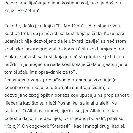
dozvoljeno liječenje njima (kostima psa), tako je došlo u
knjizi ‘Ez-Zehira'” .
Takođe, došlo je u knjizi “El-Medžmu'”: „Ako slomi svoju
kost pa treba da je učvrsti sa kosti koja je čista. Kažu naši
učenjaci: nije dozvoljeno da je učvrsti (zavije) sa nečistom
kosti ako ima mogućnost da koristi čistu kost umjesto nje.
A ako je učvrsti sa kosti koja je nečista gleda se je li bio u
nuždi i nije mogao da nađe kost koja je čista umjesto nje, u
tom slučaju ima opravdanje za to” .
Na osnovu ovoga presađivanje organa od životinja (a
posebno onih koje se u Šerijatu smatraju čistim) je
dozvoljeno zbog opštih dokaza koji upućuju na propisanost
liječenja kao što su riječi Poslanika, sallalahu alejhi ve
sellem: “O Allahovi robovi, liječite se, jer Allah nije dao
bolest a da joj nije dao lijek, osim jednoj bolesti”, pitali su:
“Kojoj?” On odgovori: “Starosti” . Kao i mnogi drugi hadisi.