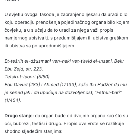
U svjetlu ovoga, takođe je zabranjeno ljekaru da uradi bilo
koju operaciju prenošenja pojedinačnog organa bilo kojem
čovjeku, a u slučaju da to uradi za njega važi propis
namjernog ubistva tj. s predumišljajem ili ubistva greškom
ili ubistva sa polupredumišljajem.
Et-tešrih el-džusmani ven-nakl vet-t'avid el-insani, Bekr
Ebu Zejd, str. 223.
Tefsirut-taberi (5/50).
Ebu Davud (283) i Ahmed (17133), kaže Ibn Hadžer da mu
je sened jak i da upućuje na dozvoljenost, “Fethul-bari”
(1/454).
Drugo stanje:
da organ bude od dvojnih organa kao što su
oči, bubrezi, testisi i drugo. Propis ove vrste se razlikuje
shodno sljedećim stanjima: