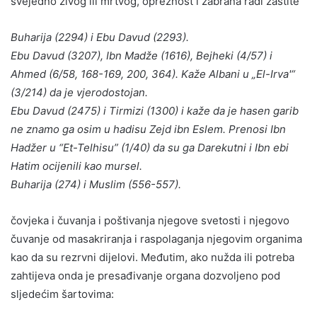
svejedno živog ili mrtvog, opreznost i zabrana radi zaštite
Buharija (2294) i Ebu Davud (2293).
Ebu Davud (3207), Ibn Madže (1616), Bejheki (4/57) i
Ahmed (6/58, 168-169, 200, 364). Kaže Albani u „El-Irva'“
(3/214) da je vjerodostojan.
Ebu Davud (2475) i Tirmizi (1300) i kaže da je hasen garib
ne znamo ga osim u hadisu Zejd ibn Eslem. Prenosi Ibn
Hadžer u “Et-Telhisu” (1/40) da su ga Darekutni i Ibn ebi
Hatim ocijenili kao mursel.
Buharija (274) i Muslim (556-557).
čovjeka i čuvanja i poštivanja njegove svetosti i njegovo
čuvanje od masakriranja i raspolaganja njegovim organima
kao da su rezrvni dijelovi. Međutim, ako nužda ili potreba
zahtijeva onda je presađivanje organa dozvoljeno pod
sljedećim šartovima: