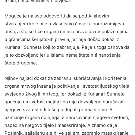
te'ala, i nisu vlasništvo čovjeka.
Moguće je na ovo odgovoriti da se pod Allahovim
stvaranjem koje nije u vlasništvo čovjeka podrazumijeva
duša, a što se tiče organa on ima pravo da raspolaže njima
u granicama šerijatskih pravila, jer nije došao dokaz iz
Kur'ana i Sunneta koji to zabranjuje. Pa je s toga osnova da
je to dozvoljeno jer u Islamu nema štete niti nanošenja
štete drugome.
Njihov najjači dokaz za zabranu iskorištavanja i korištenja
organa mrtvog insana je poštivanje i svetost ljudskog tijela
svejedno živog ili mrtvog, jer dokazi iz Kur'ana i Sunneta
upućuju na svetost mejita i da nije dozvoljeno narušavati
njegovu svetost niti loše postupati prema njemu. A
uzimanje organa od njega je narušavanje njegove svetosti,
napad na njegovo tijelo i masakriranje. A znamo da je
Poslanik, sallallahu alejhi ve sellem, zabranio masakriranje