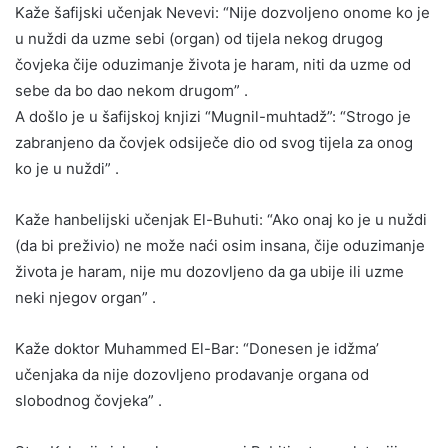
Kaže šafijski učenjak Nevevi: “Nije dozvoljeno onome ko je
u nuždi da uzme sebi (organ) od tijela nekog drugog
čovjeka čije oduzimanje života je haram, niti da uzme od
sebe da bo dao nekom drugom” .
A došlo je u šafijskoj knjizi “Mugnil-muhtadž”: “Strogo je
zabranjeno da čovjek odsiječe dio od svog tijela za onog
ko je u nuždi” .
Kaže hanbelijski učenjak El-Buhuti: “Ako onaj ko je u nuždi
(da bi preživio) ne može naći osim insana, čije oduzimanje
života je haram, nije mu dozovljeno da ga ubije ili uzme
neki njegov organ” .
Kaže doktor Muhammed El-Bar: “Donesen je idžma’
učenjaka da nije dozovljeno prodavanje organa od
slobodnog čovjeka” .