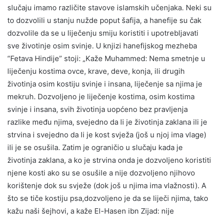
slučaju imamo različite stavove islamskih učenjaka. Neki su
to dozvolili u stanju nužde poput šafija, a hanefije su čak
dozvolile da se u liječenju smiju koristiti i upotrebljavati
sve životinje osim svinje. U knjizi hanefijskog mezheba
“Fetava Hindije” stoji: „Kaže Muhammed: Nema smetnje u
liječenju kostima ovce, krave, deve, konja, ili drugih
životinja osim kostiju svinje i insana, liječenje sa njima je
mekruh. Dozvoljeno je liječenje kostima, osim kostima
svinje i insana, svih životinja uopćeno bez pravljenja
razlike među njima, svejedno da li je životinja zaklana ili je
strvina i svejedno da li je kost svježa (još u njoj ima vlage)
ili je se osušila. Zatim je ograničio u slučaju kada je
životinja zaklana, a ko je strvina onda je dozvoljeno koristiti
njene kosti ako su se osušile a nije dozvoljeno njihovo
korištenje dok su svježe (dok još u njima ima vlažnosti). A
što se tiče kostiju psa,dozvoljeno je da se liječi njima, tako
kažu naši šejhovi, a kaže El-Hasen ibn Zijad: nije