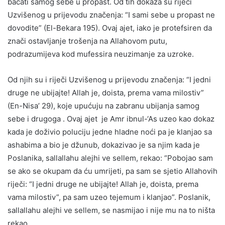
bacati samog sebe u propast. Od tih dokaza su riječi
Uzvišenog u prijevodu značenja: “I sami sebe u propast ne
dovodite” (El-Bekara 195). Ovaj ajet, iako je protefsiren da
znači ostavljanje trošenja na Allahovom putu,
podrazumijeva kod mufessira neuzimanje za uzroke.
Od njih su i riječi Uzvišenog u prijevodu značenja: “I jedni
druge ne ubijajte! Allah je, doista, prema vama milostiv”
(En-Nisa’ 29), koje upućuju na zabranu ubijanja samog
sebe i drugoga . Ovaj ajet je Amr ibnul-‘As uzeo kao dokaz
kada je doživio poluciju jedne hladne noći pa je klanjao sa
ashabima a bio je džunub, dokazivao je sa njim kada je
Poslanika, sallallahu alejhi ve sellem, rekao: “Pobojao sam
se ako se okupam da ću umrijeti, pa sam se sjetio Allahovih
riječi: “I jedni druge ne ubijajte! Allah je, doista, prema
vama milostiv”, pa sam uzeo tejemum i klanjao”. Poslanik,
sallallahu alejhi ve sellem, se nasmijao i nije mu na to ništa
rekao .