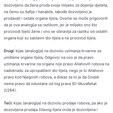
dozovljeno da žena proda svoje mlijeko za dojenje djeteta,
na čemu su šafije i hanabile, takođe dozvoljeno je
prodavati i ostale organe tijela. Ovome se može prigovoriti
da je ova analogija sa razlikom, jer je mlijeko ono što
proizvodi tijelo žene i ono se obnavlja za razliku od ostalih
organa koji su sastavni dio tijela a ne proizvod tijela.
Drugi:
kijas (analogija) na dozvolu uzimanja krvarine za
uništene organe tijela. Odgovor na ovo je da pravo
uzimanje krvarine na organe nije pravo Allahovih robova na
nadoknadu za upropašteni dio tijela, nego je to Allahovo
pravo kod Njegovih robova, a dokaz za to je da čovjek
nema pravo da odustane od tog prava (El-Muvafekat
2/284).
Teći:
kijas (analogija) na dozvolu prodaje robova, pa ako je
dozovljena prodaja čitavog tijela onda je dozovljena i