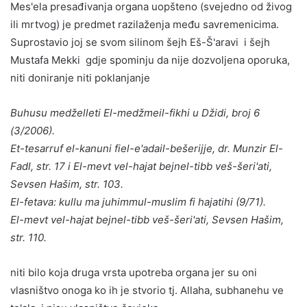
Mes'ela presađivanja organa uopšteno (svejedno od živog
ili mrtvog) je predmet razilaženja među savremenicima.
Suprostavio joj se svom silinom šejh Eš-Š'aravi i šejh
Mustafa Mekki gdje spominju da nije dozvoljena oporuka,
niti doniranje niti poklanjanje
Buhusu medželleti El-medžmeil-fikhi u Džidi, broj 6
(3/2006).
Et-tesarruf el-kanuni fiel-e'adail-bešerijje, dr. Munzir El-
Fadl, str. 17 i El-mevt vel-hajat bejnel-tibb veš-šeri'ati,
Sevsen Hašim, str. 103.
El-fetava: kullu ma juhimmul-muslim fi hajatihi (9/71).
El-mevt vel-hajat bejnel-tibb veš-šeri'ati, Sevsen Hašim,
str. 110.
niti bilo koja druga vrsta upotreba organa jer su oni
vlasništvo onoga ko ih je stvorio tj. Allaha, subhanehu ve