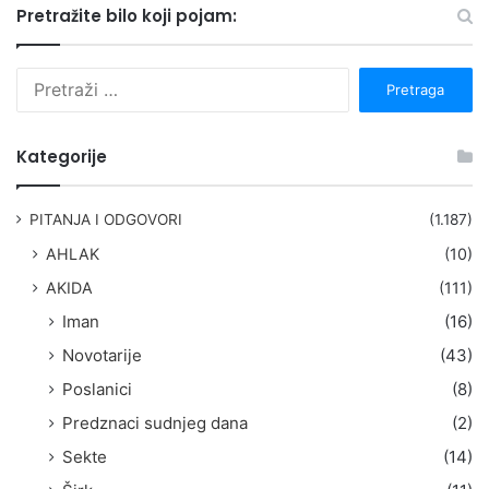
Pretražite bilo koji pojam:
P
r
e
t
Kategorije
r
a
g
PITANJA I ODGOVORI
(1.187)
a
AHLAK
(10)
:
AKIDA
(111)
Iman
(16)
Novotarije
(43)
Poslanici
(8)
Predznaci sudnjeg dana
(2)
Sekte
(14)