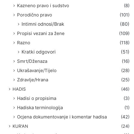
Kazneno pravo i sudstvo
(8)
Porodično pravo
(101)
Intimni odnosi/Brak
(80)
Propisi vezani za žene
(109)
Razno
(118)
Kratki odgovori
(51)
Smrt/Dženaza
(16)
Ukrašavanje/Tijelo
(28)
Zdravlje/Hrana
(25)
HADIS
(46)
Hadisi o propisima
(3)
Hadiska terminologija
(1)
Ocjena dokumentovanje i komentar hadisa
(42)
KUR'AN
(24)