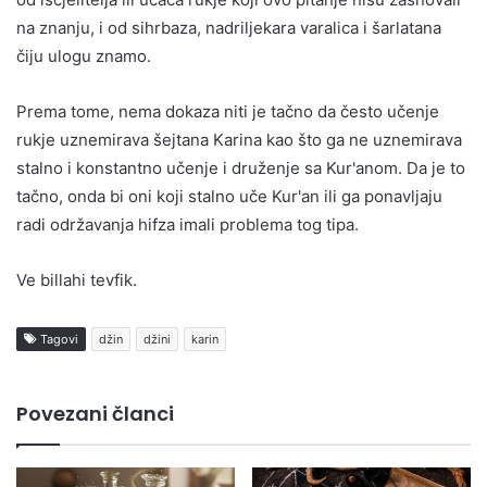
na znanju, i od sihrbaza, nadriljekara varalica i šarlatana
čiju ulogu znamo.
Prema tome, nema dokaza niti je tačno da često učenje
rukje uznemirava šejtana Karina kao što ga ne uznemirava
stalno i konstantno učenje i druženje sa Kur'anom. Da je to
tačno, onda bi oni koji stalno uče Kur'an ili ga ponavljaju
radi održavanja hifza imali problema tog tipa.
Ve billahi tevfik.
Tagovi
džin
džini
karin
Povezani članci