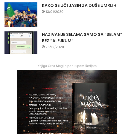
KAKO SE UČI JASIN ZA DUŠE UMRLIH
13/01/2020
NAZIVANJE SELAMA SAMO SA “SELAM”
BEZ “ALEJKUM”
26/12/2020
Knjiga Crna Magija pod lupom šerijata