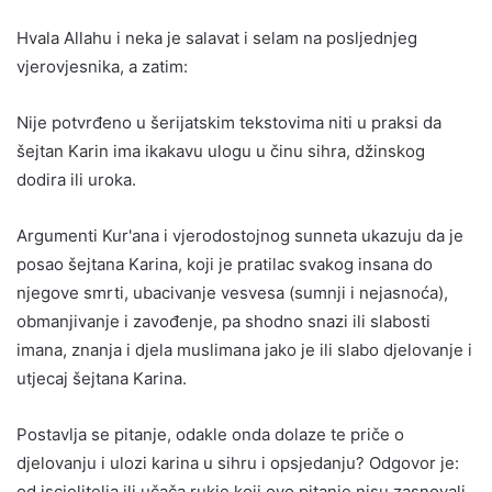
Hvala Allahu i neka je salavat i selam na posljednjeg
vjerovjesnika, a zatim:
Nije potvrđeno u šerijatskim tekstovima niti u praksi da
šejtan Karin ima ikakavu ulogu u činu sihra, džinskog
dodira ili uroka.
Argumenti Kur'ana i vjerodostojnog sunneta ukazuju da je
posao šejtana Karina, koji je pratilac svakog insana do
njegove smrti, ubacivanje vesvesa (sumnji i nejasnoća),
obmanjivanje i zavođenje, pa shodno snazi ili slabosti
imana, znanja i djela muslimana jako je ili slabo djelovanje i
utjecaj šejtana Karina.
Postavlja se pitanje, odakle onda dolaze te priče o
djelovanju i ulozi karina u sihru i opsjedanju? Odgovor je:
od iscjelitelja ili učača rukje koji ovo pitanje nisu zasnovali