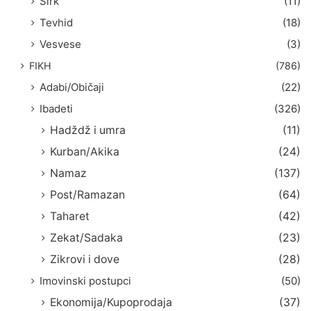
Širk
(11)
Tevhid
(18)
Vesvese
(3)
FIKH
(786)
Adabi/Običaji
(22)
Ibadeti
(326)
Hadždž i umra
(11)
Kurban/Akika
(24)
Namaz
(137)
Post/Ramazan
(64)
Taharet
(42)
Zekat/Sadaka
(23)
Zikrovi i dove
(28)
Imovinski postupci
(50)
Ekonomija/Kupoprodaja
(37)