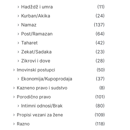
Hadždž i umra
(11)
Kurban/Akika
(24)
Namaz
(137)
Post/Ramazan
(64)
Taharet
(42)
Zekat/Sadaka
(23)
Zikrovi i dove
(28)
Imovinski postupci
(50)
Ekonomija/Kupoprodaja
(37)
Kazneno pravo i sudstvo
(8)
Porodično pravo
(101)
Intimni odnosi/Brak
(80)
Propisi vezani za žene
(109)
Razno
(118)