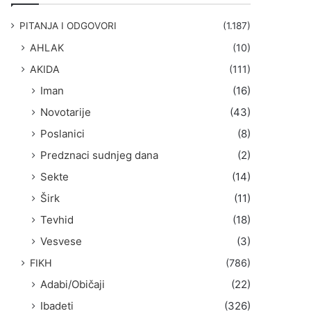
g
a
PITANJA I ODGOVORI
(1.187)
:
AHLAK
(10)
AKIDA
(111)
Iman
(16)
Novotarije
(43)
Poslanici
(8)
Predznaci sudnjeg dana
(2)
Sekte
(14)
Širk
(11)
Tevhid
(18)
Vesvese
(3)
FIKH
(786)
Adabi/Običaji
(22)
Ibadeti
(326)