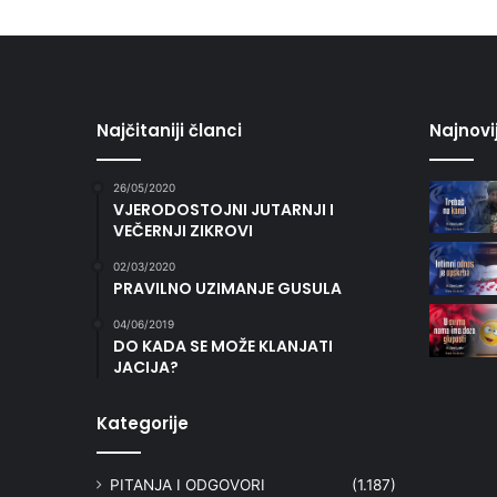
Najčitaniji članci
Najnovi
26/05/2020
VJERODOSTOJNI JUTARNJI I
VEČERNJI ZIKROVI
02/03/2020
PRAVILNO UZIMANJE GUSULA
04/06/2019
DO KADA SE MOŽE KLANJATI
JACIJA?
Kategorije
PITANJA I ODGOVORI
(1.187)