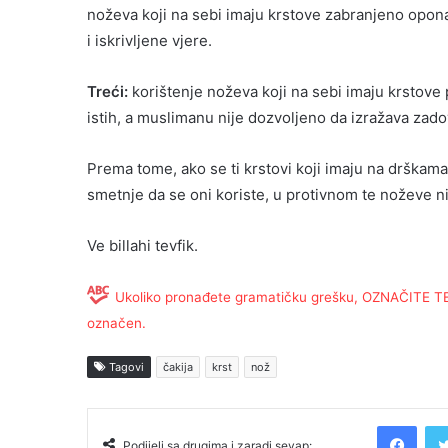
noževa koji na sebi imaju krstove zabranjeno opona
i iskrivljene vjere.
Treći:
korištenje noževa koji na sebi imaju krstove p
istih, a muslimanu nije dozvoljeno da izražava zadov
Prema tome, ako se ti krstovi koji imaju na drškam
smetnje da se oni koriste, u protivnom te noževe nij
Ve billahi tevfik.
Ukoliko pronađete gramatičku grešku, OZNAČITE TEKS
označen.
Tagovi
čakija
krst
nož
Facebook
Podijeli sa drugima i zaradi sevap: