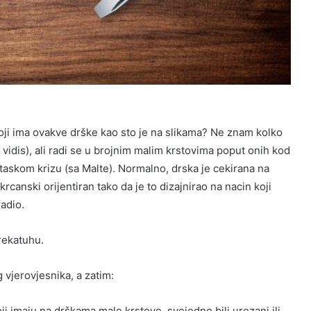
, koji ima ovakve drške kao sto je na slikama? Ne znam kolko
o vidis), ali radi se u brojnim malim krstovima poput onih kod
ltaskom krizu (sa Malte). Normalno, drska je cekirana na
krcanski orijentiran tako da je to dizajnirao na nacin koji
radio.
rekatuhu.
g vjerovjesnika, a zatim:
ji imaju na drškama male krstove, svejedno bili urezani ili