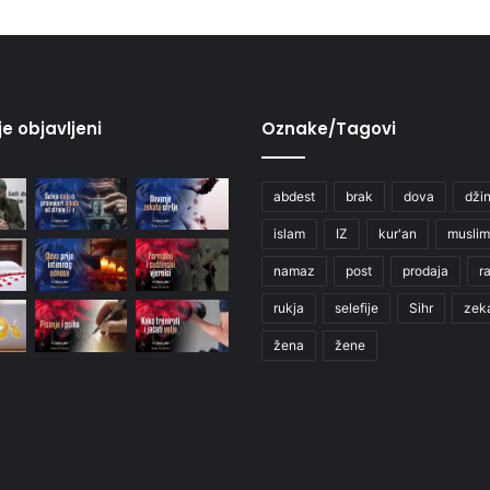
je objavljeni
Oznake/Tagovi
abdest
brak
dova
džin
islam
IZ
kur'an
muslim
namaz
post
prodaja
r
rukja
selefije
Sihr
zek
žena
žene