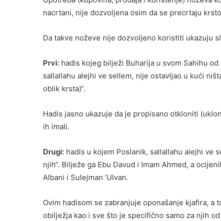
nacrtani, nije dozvoljena osim da se precrtaju krstovi
Da takve noževe nije dozvoljeno koristiti ukazuju s
Prvi:
hadis kojeg bilježi Buharija u svom Sahihu od 
sallallahu alejhi ve sellem, nije ostavljao u kući ništ
oblik krsta)“.
Hadis jasno ukazuje da je propisano otkloniti (uklonit
ih imali.
Drugi:
hadis u kojem Poslanik, sallallahu alejhi ve 
njih“. Bilježe ga Ebu Davud i Imam Ahmed, a ocijeni
Albani i Sulejman ‘Ulvan.
Ovim hadisom se zabranjuje oponašanje kjafira, a t
obilježja kao i sve što je specifično samo za njih o