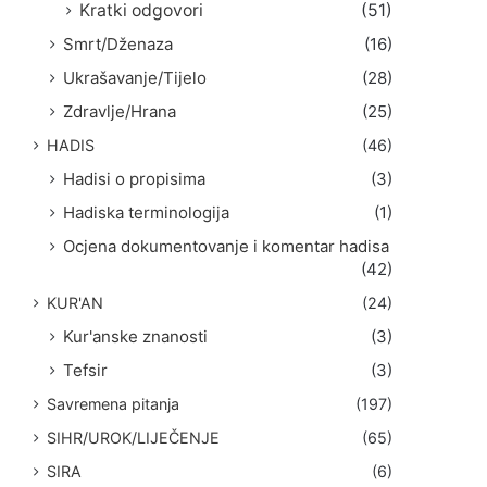
Kratki odgovori
(51)
Smrt/Dženaza
(16)
Ukrašavanje/Tijelo
(28)
Zdravlje/Hrana
(25)
HADIS
(46)
Hadisi o propisima
(3)
Hadiska terminologija
(1)
Ocjena dokumentovanje i komentar hadisa
(42)
KUR'AN
(24)
Kur'anske znanosti
(3)
Tefsir
(3)
Savremena pitanja
(197)
SIHR/UROK/LIJEČENJE
(65)
SIRA
(6)