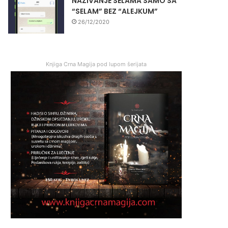
NAZIVANJE SELAMA SAMO SA
“SELAM” BEZ “ALEJKUM”
26/12/2020
Knjiga Crna Magija pod lupom šerijata