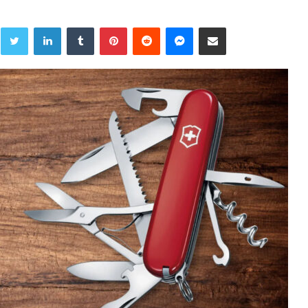
Twitter
LinkedIn
Tumblr
Pinterest
Reddit
Messenger
Share via Email