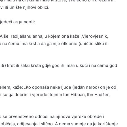
 ili unište njihovi oblici.
ljedeći argumenti:
Aiše, radijallahu anha, u kojem ona kaže:„Vjerovjesnik,
a na čemu ima krst a da ga nije otklonio (uništio sliku ili
i) krst ili sliku krsta gdje god ih imali u kući i na čemu god
sellem, kaže: „Ko oponaša neke ljude (jedan narod) on je od
li su ga dobrim i vjerodostojnim Ibn Hibban, Ibn Hadžer,
o se prvenstveno odnosi na njihove vjerske obrede i
d običaja, odijevanja i slično. A nema sumnje da je korištenje