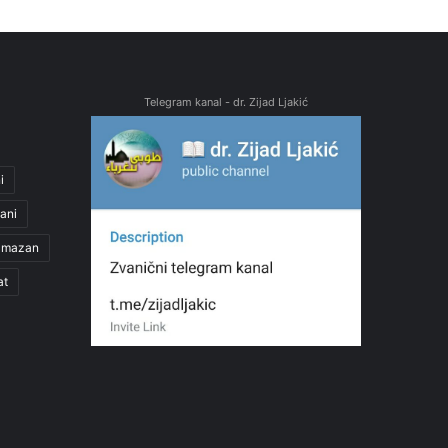
Telegram kanal - dr. Zijad Ljakić
i
ani
amazan
at