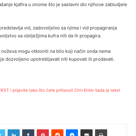
šanje kjafira u onome što je sastavni dio njihove zabludjele
redstavlja vid, zadovoljstvo sa njima i vid propagiranja
oljstvo sa obilježjima kufra niti da ih propagira.
a noževa mogu otkloniti na bilo koji način onda nema
e dozvoljeno upotrebljavati niti kupovati ili prodavati.
T i prijavite tako što ćete pritisnuti
Ctrl+Enter
kada je tekst
Twitter
LinkedIn
Tumblr
Pinterest
Reddit
Messenger
Share via Email
Print