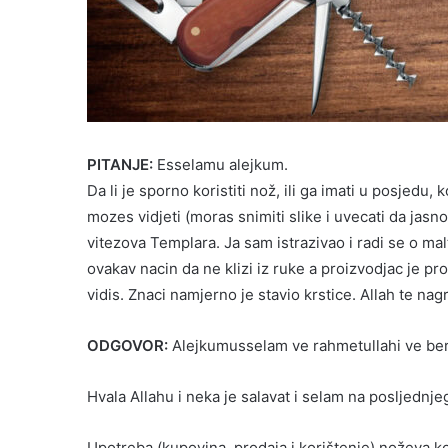
PITANJE:
Esselamu alejkum.
Da li je sporno koristiti nož, ili ga imati u posjedu
mozes vidjeti (moras snimiti slike i uvecati da jasn
vitezova Templara. Ja sam istrazivao i radi se o ma
ovakav nacin da ne klizi iz ruke a proizvodjac je pro
vidis. Znaci namjerno je stavio krstice. Allah te nag
ODGOVOR:
Alejkumusselam ve rahmetullahi ve be
Hvala Allahu i neka je salavat i selam na posljednje
Upotreba (kupovina, prodaja i korištenje) noževa ko