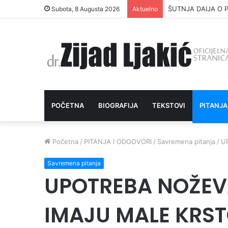
ŠUTNJA DAIJA O P
Subota, 8 Augusta 2026
Aktuelno
POČETNA
BIOGRAFIJA
TEKSTOVI
PITANJA
Početna
/
PITANJA I ODGOVORI
/
Savremena pitanja
/
U
Savremena pitanja
UPOTREBA NOŽEV
IMAJU MALE KRS