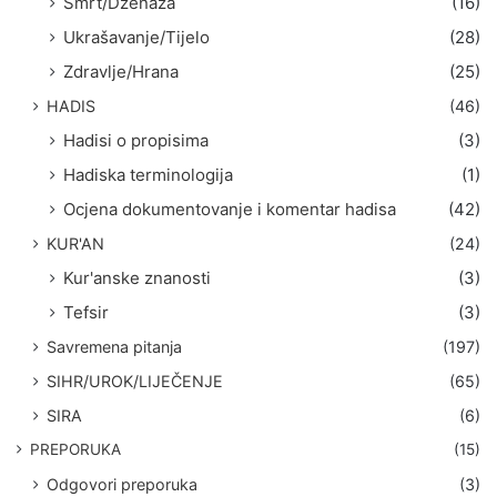
Smrt/Dženaza
(16)
Ukrašavanje/Tijelo
(28)
Zdravlje/Hrana
(25)
HADIS
(46)
Hadisi o propisima
(3)
Hadiska terminologija
(1)
Ocjena dokumentovanje i komentar hadisa
(42)
KUR'AN
(24)
Kur'anske znanosti
(3)
Tefsir
(3)
Savremena pitanja
(197)
SIHR/UROK/LIJEČENJE
(65)
SIRA
(6)
PREPORUKA
(15)
Odgovori preporuka
(3)