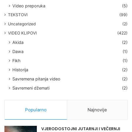
Video preporuka
(5)
TEKSTOVI
(99)
Uncategorized
(2)
VIDEO KLIPOVI
(422)
Akida
(2)
Dawa
(1)
Fikh
(1)
Historija
(2)
Savremena pitanja video
(2)
Savremeni džemati
(2)
Popularno
Najnovije
VJERODOSTOJNI JUTARNJI I VEČERNJI