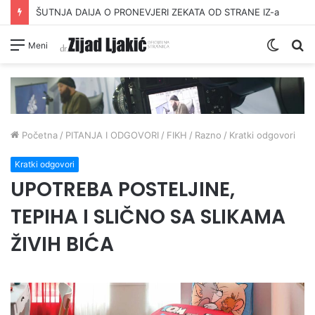
ŠUTNJA DAIJA O PRONEVJERI ZEKATA OD STRANE IZ-a
Switc
Pr
Meni
skin
Početna
/
PITANJA I ODGOVORI
/
FIKH
/
Razno
/
Kratki odgovori
Kratki odgovori
UPOTREBA POSTELJINE,
TEPIHA I SLIČNO SA SLIKAMA
ŽIVIH BIĆA