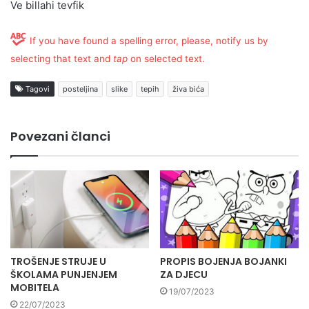
Ve billahi tevfik
If you have found a spelling error, please, notify us by
selecting that text and
tap
on selected text.
Tagovi
posteljina
slike
tepih
živa bića
Povezani članci
TROŠENJE STRUJE U
PROPIS BOJENJA BOJANKI
ŠKOLAMA PUNJENJEM
ZA DJECU
MOBITELA
19/07/2023
22/07/2023