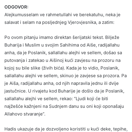
ODGOVOR:
Alejkumusselam ve rahmetullahi ve berekatuhu, neka je
salavat i selam na posljednjeg Vjerovjesnika, a zatim:
Po ovom pitanju imamo direktan šerijatski tekst. Bilježe
Buharija i Muslim u svojim Sahihima od Aiše, radijallahu
anha, da je Poslanik, sallallahu alejhi ve sellem, došao sa
putovanja i zatekao u Aišinoj kući zavjesu na prozoru na
kojoj su bile slike (živih bića). Kada je to vidio, Poslanik,
sallallahu alejhi ve sellem, skinuo je zavjese sa prozora. Pa
je Aiša, radijallahu anha, od njih napravila jednu ili dvije
jastučnice. U rivajetu kod Buharije je došlo da je Poslanik,
sallallahu alejhi ve sellem, rekao: “Ljudi koji će biti
najžešće kažnjeni na Sudnjem danu su oni koji oponašaju
Allahovo stvaranje”.
Hadis ukazuje da je dozvoljeno koristiti u kući deke, tepihe,