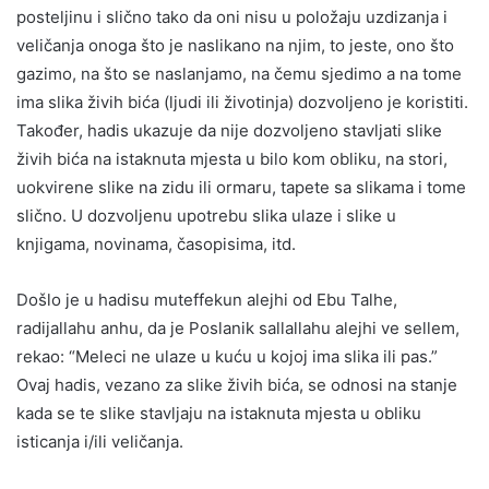
posteljinu i slično tako da oni nisu u položaju uzdizanja i
veličanja onoga što je naslikano na njim, to jeste, ono što
gazimo, na što se naslanjamo, na čemu sjedimo a na tome
ima slika živih bića (ljudi ili životinja) dozvoljeno je koristiti.
Također, hadis ukazuje da nije dozvoljeno stavljati slike
živih bića na istaknuta mjesta u bilo kom obliku, na stori,
uokvirene slike na zidu ili ormaru, tapete sa slikama i tome
slično. U dozvoljenu upotrebu slika ulaze i slike u
knjigama, novinama, časopisima, itd.
Došlo je u hadisu muteffekun alejhi od Ebu Talhe,
radijallahu anhu, da je Poslanik sallallahu alejhi ve sellem,
rekao: “Meleci ne ulaze u kuću u kojoj ima slika ili pas.”
Ovaj hadis, vezano za slike živih bića, se odnosi na stanje
kada se te slike stavljaju na istaknuta mjesta u obliku
isticanja i/ili veličanja.