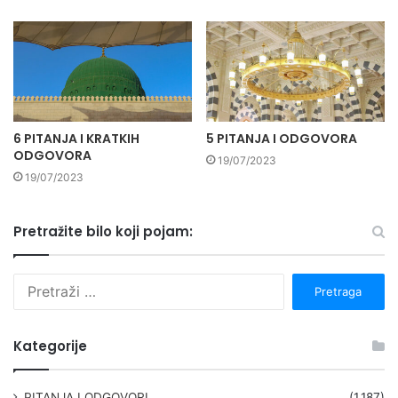
6 PITANJA I KRATKIH
5 PITANJA I ODGOVORA
ODGOVORA
19/07/2023
19/07/2023
Pretražite bilo koji pojam:
P
r
e
t
Kategorije
r
a
g
PITANJA I ODGOVORI
(1.187)