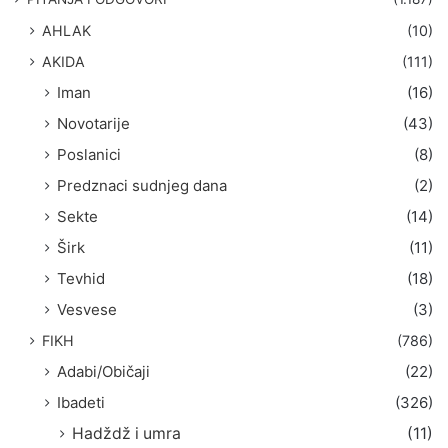
a
AHLAK
(10)
:
AKIDA
(111)
Iman
(16)
Novotarije
(43)
Poslanici
(8)
Predznaci sudnjeg dana
(2)
Sekte
(14)
Širk
(11)
Tevhid
(18)
Vesvese
(3)
FIKH
(786)
Adabi/Običaji
(22)
Ibadeti
(326)
Hadždž i umra
(11)