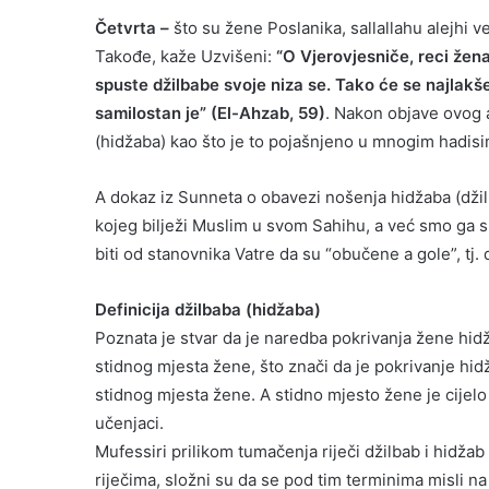
Četvrta –
što su žene Poslanika, sallallahu alejhi
Takođe, kaže Uzvišeni:
“O Vjerovjesniče, reci žen
spuste džilbabe svoje niza se. Tako će se najlakš
samilostan je” (El-Ahzab, 59)
. Nakon objave ovog 
(hidžaba) kao što je to pojašnjeno u mnogim hadisi
A dokaz iz Sunneta o obavezi nošenja hidžaba (džilb
kojeg bilježi Muslim u svom Sahihu, a već smo ga 
biti od stanovnika Vatre da su “obučene a gole”, tj. 
Definicija džilbaba (hidžaba)
Poznata je stvar da je naredba pokrivanja žene h
stidnog mjesta žene, što znači da je pokrivanje h
stidnog mjesta žene. A stidno mjesto žene je cijelo 
učenjaci.
Mufessiri prilikom tumačenja riječi džilbab i hidžab 
riječima, složni su da se pod tim terminima misli na ši