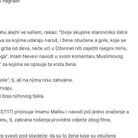
s nagradi!
ahu alejhi ve sellem, rekao: “Dvije skupine stanovnika Vatre
ova sa kojima udaraju narod, i žene obučene a gole, koje se
grba od deva, neće ući u Džennet niti osjetiti njegov miris,
o toga”. Imam Nevevi navodi u svom komentaru Muslimovog
 sa kojima se opisuje ta vrsta žena:
le”, tj. ali na njima nisu zahvalne.
rivaju.
boja njihovog tijela.
 3/117) pripisuje imamu Maliku i navodi još jedno značenje a
etu, tj. zabrana nošenja providne odjeće zbog fitne,
že svesti pod sljedeće: da su to žene koje su obučene