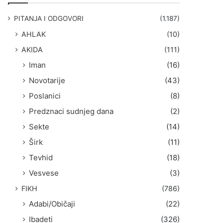
g
a
PITANJA I ODGOVORI
(1.187)
:
AHLAK
(10)
AKIDA
(111)
Iman
(16)
Novotarije
(43)
Poslanici
(8)
Predznaci sudnjeg dana
(2)
Sekte
(14)
Širk
(11)
Tevhid
(18)
Vesvese
(3)
FIKH
(786)
Adabi/Običaji
(22)
Ibadeti
(326)