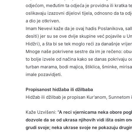
odjećom, međutim ta odjeća je providna ili kratka te
oslikavaju izazovni dijelovi tijela, odnosno da ta odj
a dio je otkriven.
Imam Nevevi kaže da je ovaj hadis Poslanikova, salla
desiti) jer su se ove dvije skupine već pojavile u 
Hidžri), a šta bi se tek moglo reći za današnje vrij
Mnoge naše pokrivene sestre da im je rečeno: obucit
to bolje izvele od načina kako se danas pokrivaju od 
turban marama, bodi majica, štiklica, šminke, miris
imale pozavidjeti.
Propisanost hidžaba ili džilbaba
Hidžab ili džilbab je propisan Kur'anom, Sunnetom
Kaže Uzvišeni:
“A reci vjernicama neka obore pogl
dozvole da se od ukrasa njihovih vidi išta osim on
grudi svoje; neka ukrase svoje ne pokazuju drug