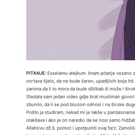
PITANJE:
Esselamu alejkum. Imam pitanje vezano z
ocrtava tijelo, da ne bude šaren, upadljivih boja itd
zanima da li to mora da bude džilbab ili može i širo
Gledala sam jedan video gdje brat musliman govori da
zbunilo, da li se pod bluzom odnosi i na široke dug
Pošto ja studiram, nekad mi je lakše u pantalonama da
olakšava i ako je on naredio da se nosi samo hidžab
Allahovu dž.š. pomoć i upotpuniti ovaj farz. Zamoli