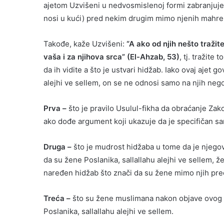
ajetom Uzvišeni u nedvosmislenoj formi zabranjuje
nosi u kući) pred nekim drugim mimo njenih mahrem
Takođe, kaže Uzvišeni:
“A ako od njih nešto tražite,
vaša i za njihova srca” (El-Ahzab, 53)
, tj. tražite 
da ih vidite a što je ustvari hidžab. Iako ovaj ajet
alejhi ve sellem, on se ne odnosi samo na njih nego
Prva –
što je pravilo Usulul-fikha da obraćanje Za
ako dođe argument koji ukazuje da je specifičan s
Druga –
što je mudrost hidžaba u tome da je njego
da su žene Poslanika, sallallahu alejhi ve sellem, ž
naređen hidžab što znači da su žene mimo njih pre
Treća –
što su žene muslimana nakon objave ovog aj
Poslanika, sallallahu alejhi ve sellem.