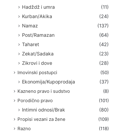
Hadždž i umra
(11)
Kurban/Akika
(24)
Namaz
(137)
Post/Ramazan
(64)
Taharet
(42)
Zekat/Sadaka
(23)
Zikrovi i dove
(28)
Imovinski postupci
(50)
Ekonomija/Kupoprodaja
(37)
Kazneno pravo i sudstvo
(8)
Porodično pravo
(101)
Intimni odnosi/Brak
(80)
Propisi vezani za žene
(109)
Razno
(118)