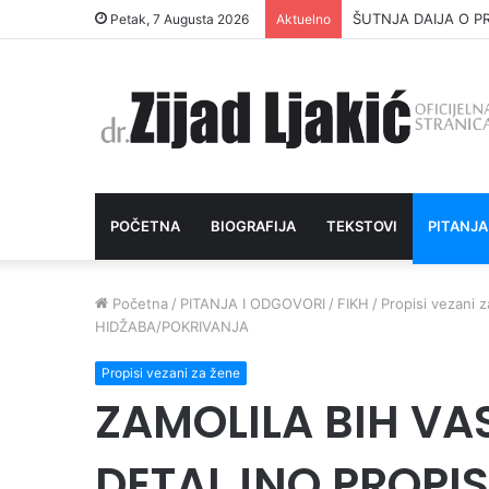
ŠUTNJA DAIJA O P
Petak, 7 Augusta 2026
Aktuelno
POČETNA
BIOGRAFIJA
TEKSTOVI
PITANJA
Početna
/
PITANJA I ODGOVORI
/
FIKH
/
Propisi vezani 
HIDŽABA/POKRIVANJA
Propisi vezani za žene
ZAMOLILA BIH VAS
DETALJNO PROPIS