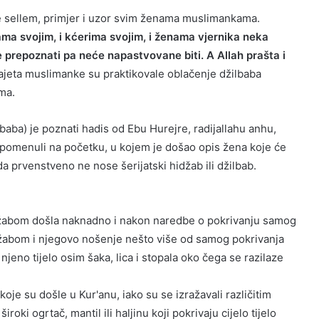
 ve sellem, primjer i uzor svim ženama muslimankama.
ama svojim, i kćerima svojim, i ženama vjernika neka
e prepoznati pa neće napastvovane biti. A Allah prašta i
ajeta muslimanke su praktikovale oblačenje džilbaba
ma.
aba) je poznati hadis od Ebu Hurejre, radijallahu anhu,
spomenuli na početku, u kojem je došao opis žena koje će
da prvenstveno ne nose šerijatski hidžab ili džilbab.
idžabom došla naknadno i nakon naredbe o pokrivanju samog
idžabom i njegovo nošenje nešto više od samog pokrivanja
njeno tijelo osim šaka, lica i stopala oko čega se razilaze
koje su došle u Kur'anu, iako su se izražavali različitim
roki ogrtač, mantil ili haljinu koji pokrivaju cijelo tijelo