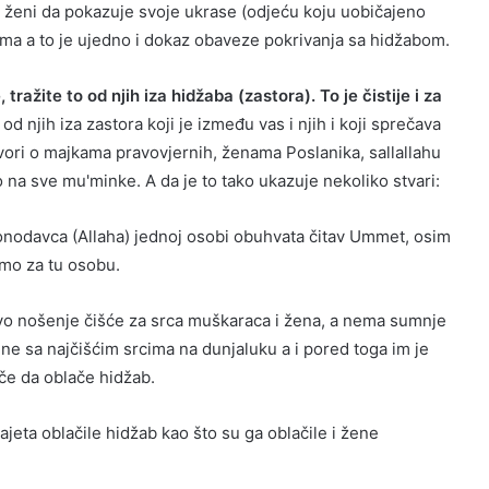
 ženi da pokazuje svoje ukrase (odjeću koju uobičajeno
a a to je ujedno i dokaz obaveze pokrivanja sa hidžabom.
 tražite to od njih iza hidžaba (zastora). To je čistije i za
to od njih iza zastora koji je između vas i njih i koji sprečava
 govori o majkama pravovjernih, ženama Poslanika, sallallahu
 na sve mu'minke. A da je to tako ukazuje nekoliko stvari:
konodavca (Allaha) jednoj osobi obuhvata čitav Ummet, osim
amo za tu osobu.
vo nošenje čišće za srca muškaraca i žena, a nema sumnje
ene sa najčišćim srcima na dunjaluku a i pored toga im je
če da oblače hidžab.
eta oblačile hidžab kao što su ga oblačile i žene