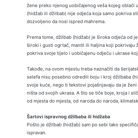
žene preko njenog uobičajenog veša kojeg oblači u s
(hidžab ili džilbab) nije odjeća koja samo pokriva s
dozvoljeno da nosi ispred mahrema.
Prema tome, džilbab (hidžab) je široka odjeća od jed
široki i gusti ogrtač, mantil ili haljina koji pokriv
pokriva svoje tijelo i uobičajenu odjeću i ukrase ko
Takođe, na ovom mjestu treba naznačiti da šerijatsk
selefa nisu posebno odredili boju i kroj džilbaba (
svoje kuće, nego ti tekstovi pojašnjavaju da je ženi 
ništa od svojih ukrasa. A što se tiče boje, kroja i sl
od mjesta do mjesta, od naroda do naroda, klimatskih
Šartovi ispravnog džilbaba ili hidžaba
Pošto je džilbab (hidžab) sam po sebi tako specifi
ispravan.