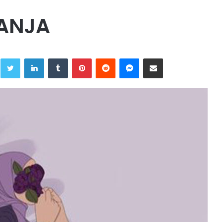
ANJA
Twitter
LinkedIn
Tumblr
Pinterest
Reddit
Messenger
Share via Email