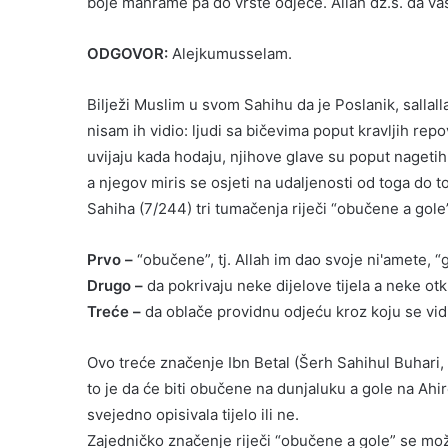
boje mahrame pa do vrste odjeće. Allah dž.š. da va
ODGOVOR:
Alejkumusselam.
Bilježi Muslim u svom Sahihu da je Poslanik, sallall
nisam ih vidio: ljudi sa bičevima poput kravljih rep
uvijaju kada hodaju, njihove glave su poput nagetih 
a njegov miris se osjeti na udaljenosti od toga d
Sahiha (7/244) tri tumačenja riječi “obučene a gole”
Prvo –
“obučene”, tj. Allah im dao svoje ni'amete, “go
Drugo –
da pokrivaju neke dijelove tijela a neke otk
Treće –
da oblače providnu odjeću kroz koju se vidi 
Ovo treće značenje Ibn Betal (Šerh Sahihul Buhari,
to je da će biti obučene na dunjaluku a gole na Ahir
svejedno opisivala tijelo ili ne.
Zajedničko značenje riječi “obučene a gole” se mo