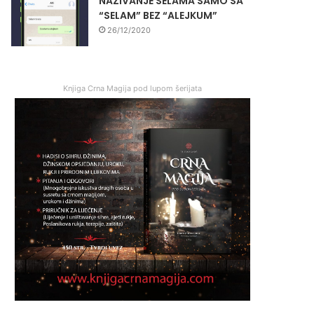
NAZIVANJE SELAMA SAMO SA
“SELAM” BEZ “ALEJKUM”
26/12/2020
Knjiga Crna Magija pod lupom šerijata