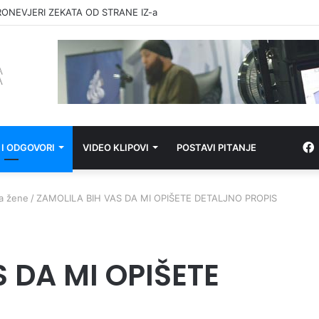
RONEVJERI ZEKATA OD STRANE IZ-a
 I ODGOVORI
VIDEO KLIPOVI
POSTAVI PITANJE
za žene
/
ZAMOLILA BIH VAS DA MI OPIŠETE DETALJNO PROPIS
 DA MI OPIŠETE