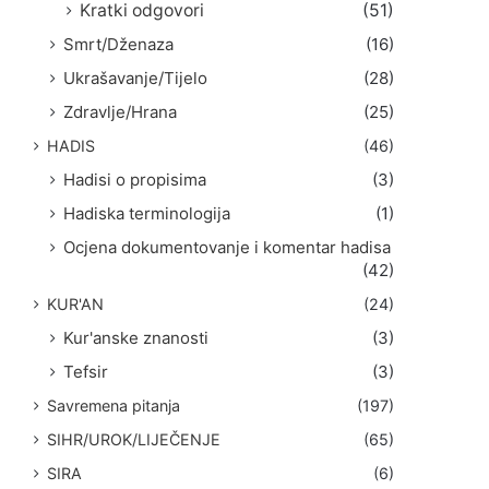
Kratki odgovori
(51)
Smrt/Dženaza
(16)
Ukrašavanje/Tijelo
(28)
Zdravlje/Hrana
(25)
HADIS
(46)
Hadisi o propisima
(3)
Hadiska terminologija
(1)
Ocjena dokumentovanje i komentar hadisa
(42)
KUR'AN
(24)
Kur'anske znanosti
(3)
Tefsir
(3)
Savremena pitanja
(197)
SIHR/UROK/LIJEČENJE
(65)
SIRA
(6)