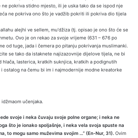
 ne pokriva stidno mjesto, ili je uska tako da se ispod nje
eća ne pokriva ono što je vadžib pokriti ili pokriva dio tijela
llahu alejhi ve sellem, mu'džiza (tj. opisao je ono što će se
Ummetu. Ovo je on rekao za svoje vrijeme (631 – 676 po
eme od tuge, jada i čemera po pitanju pokrivanja muslimanki.
e se tako da istaknete najizazovnije dijelove tijela, ne bi
hlača, lasterica, kratkih suknjica, kratkih a podignutih
a i ostalog na čemu bi im i najmodernije modne kreatorke
 i idžmaom učenjaka.
ede svoje i neka čuvaju svoje polne organe; i neka ne
oga što je ionako spoljašnje, i neka vela svoja spuste na
ima, to mogu samo muževima svojim …” (En-Nur, 31).
Ovim