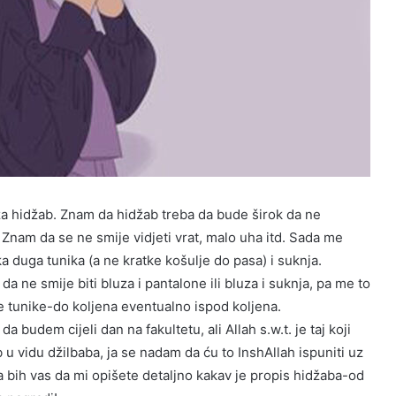
a hidžab. Znam da hidžab treba da bude širok da ne
. Znam da se ne smije vidjeti vrat, malo uha itd. Sada me
ka duga tunika (a ne kratke košulje do pasa) i suknja.
 ne smije biti bluza i pantalone ili bluza i suknja, pa me to
e tunike-do koljena eventualno ispod koljena.
 budem cijeli dan na fakultetu, ali Allah s.w.t. je taj koji
 u vidu džilbaba, ja se nadam da ću to InshAllah ispuniti uz
la bih vas da mi opišete detaljno kakav je propis hidžaba-od