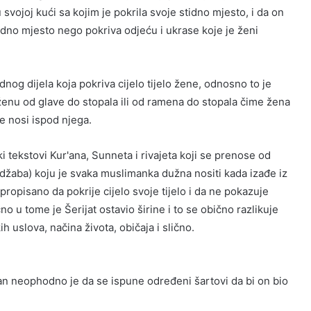
vojoj kući sa kojim je pokrila svoje stidno mjesto, i da on
tidno mjesto nego pokriva odjeću i ukrase koje je ženi
nog dijela koja pokriva cijelo tijelo žene, odnosno to je
aju ženu od glave do stopala ili od ramena do stopala čime žena
je nosi ispod njega.
i tekstovi Kur'ana, Sunneta i rivajeta koji se prenose od
hidžaba) koju je svaka muslimanka dužna nositi kada izađe iz
propisano da pokrije cijelo svoje tijelo i da ne pokazuje
ično u tome je Šerijat ostavio širine i to se obično razlikuje
 uslova, načina života, običaja i slično.
čan neophodno je da se ispune određeni šartovi da bi on bio