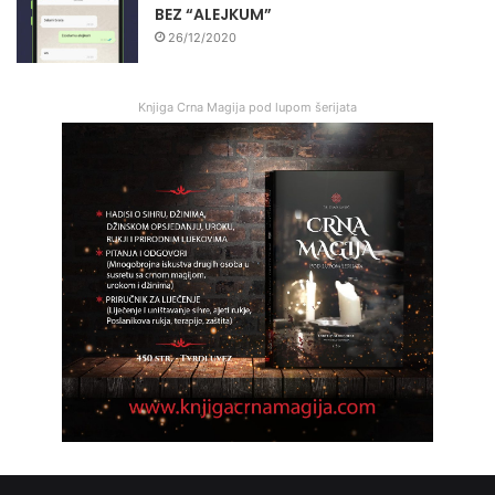
BEZ “ALEJKUM”
26/12/2020
Knjiga Crna Magija pod lupom šerijata