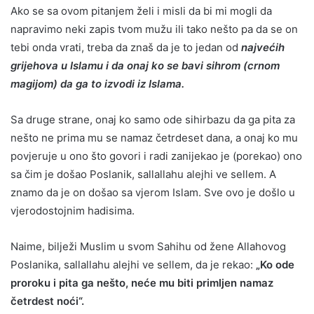
Ako se sa ovom pitanjem želi i misli da bi mi mogli da
napravimo neki zapis tvom mužu ili tako nešto pa da se on
tebi onda vrati, treba da znaš da je to jedan od
najvećih
grijehova u Islamu i da onaj ko se bavi sihrom (crnom
magijom) da ga to izvodi iz Islama.
Sa druge strane, onaj ko samo ode sihirbazu da ga pita za
nešto ne prima mu se namaz četrdeset dana, a onaj ko mu
povjeruje u ono što govori i radi zanijekao je (porekao) ono
sa čim je došao Poslanik, sallallahu alejhi ve sellem. A
znamo da je on došao sa vjerom Islam. Sve ovo je došlo u
vjerodostojnim hadisima.
Naime, bilježi Muslim u svom Sahihu od žene Allahovog
Poslanika, sallallahu alejhi ve sellem, da je rekao:
„Ko ode
proroku i pita ga nešto, neće mu biti primljen namaz
četrdest noći“.