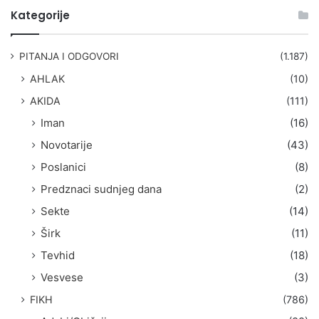
t
Kategorije
r
a
g
PITANJA I ODGOVORI
(1.187)
a
AHLAK
(10)
:
AKIDA
(111)
Iman
(16)
Novotarije
(43)
Poslanici
(8)
Predznaci sudnjeg dana
(2)
Sekte
(14)
Širk
(11)
Tevhid
(18)
Vesvese
(3)
FIKH
(786)