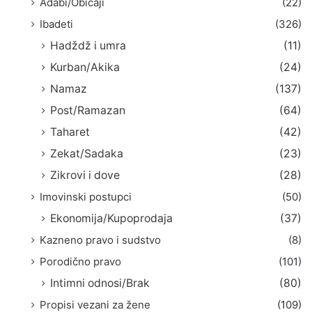
Adabi/Običaji
(22)
Ibadeti
(326)
Hadždž i umra
(11)
Kurban/Akika
(24)
Namaz
(137)
Post/Ramazan
(64)
Taharet
(42)
Zekat/Sadaka
(23)
Zikrovi i dove
(28)
Imovinski postupci
(50)
Ekonomija/Kupoprodaja
(37)
Kazneno pravo i sudstvo
(8)
Porodično pravo
(101)
Intimni odnosi/Brak
(80)
Propisi vezani za žene
(109)