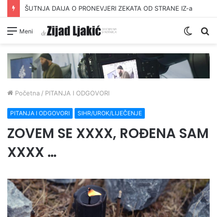
ŠUTNJA DAIJA O PRONEVJERI ZEKATA OD STRANE IZ-a
Switc
Pr
Meni
skin
Početna
/
PITANJA I ODGOVORI
PITANJA I ODGOVORI
SIHR/UROK/LIJEČENJE
ZOVEM SE XXXX, ROĐENA SAM
XXXX …