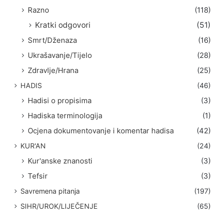
Razno
(118)
Kratki odgovori
(51)
Smrt/Dženaza
(16)
Ukrašavanje/Tijelo
(28)
Zdravlje/Hrana
(25)
HADIS
(46)
Hadisi o propisima
(3)
Hadiska terminologija
(1)
Ocjena dokumentovanje i komentar hadisa
(42)
KUR'AN
(24)
Kur'anske znanosti
(3)
Tefsir
(3)
Savremena pitanja
(197)
SIHR/UROK/LIJEČENJE
(65)