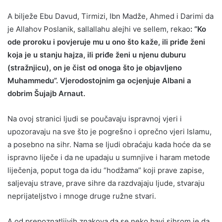
A bilježe Ebu Davud, Tirmizi, Ibn Madže, Ahmed i Darimi da
je Allahov Poslanik, sallallahu alejhi ve sellem, rekao
: “Ko
ode proroku i povjeruje mu u ono što kaže, ili priđe ženi
koja je u stanju hajza, ili priđe ženi u njenu duburu
(stražnjicu), on je čist od onoga što je objavljeno
Muhammedu”. Vjerodostojnim ga ocjenjuje Albani a
dobrim Šujajb Arnaut.
Na ovoj stranici ljudi se poučavaju ispravnoj vjeri i
upozoravaju na sve što je pogrešno i oprečno vjeri Islamu,
a posebno na sihr. Nama se ljudi obraćaju kada hoće da se
ispravno liječe i da ne upadaju u sumnjive i haram metode
liječenja, poput toga da idu “hodžama” koji prave zapise,
saljevaju strave, prave sihre da razdvajaju ljude, stvaraju
neprijateljstvo i mnoge druge ružne stvari.
A od prepoznatljivih znakova da se neko bavi sihrom je da