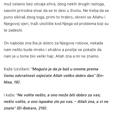
muž ostavio bez uticaja sihra, zbog nekih drugih razloga,
sasvim prirodna stvar da se to desi u životu. Ne treba da se
puno sikiraš zbog toga, primi to hrabro, okreni se Allahu i
Njegovoj vjeri, traži utočište kod Njega od problema koji su
te zadesili.
On najbolje zna šta je dobro za Njegove robove, nekada
nam nešto bude mrsko i strašno a poslije se pokaže da
nam je u tome bio veliki hajr, Allah zna a mi ne znamo.
Kaže Uzvišeni:
“Moguće je da je baš u onome prema
čemu odvratnost osjećate Allah veliko dobro dao” (En-
Nisa, 19)
.
I kaže
: “Ne volite nešto, a ono može biti dobro za vas;
nešto volite, a ono ispadne zlo po vas. – Allah zna, a vi ne
znate” (El-Bekare, 216).