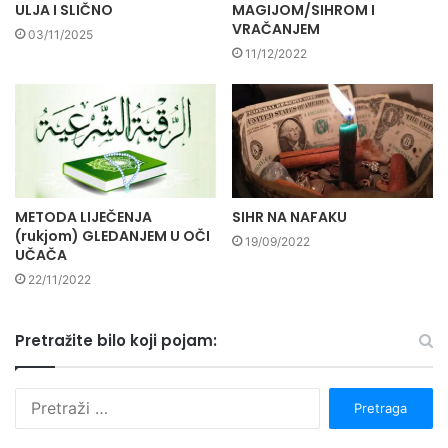
ULJA I SLIČNO
MAGIJOM/SIHROM I
VRAČANJEM
03/11/2025
11/12/2022
METODA LIJEČENJA
SIHR NA NAFAKU
(rukjom) GLEDANJEM U OČI
19/09/2022
UČAČA
22/11/2022
Pretražite bilo koji pojam:
P
r
e