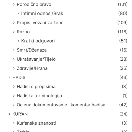
Porodično pravo
(101)
Intimni odnosi/Brak
(80)
Propisi vezani za žene
(109)
Razno
(118)
Kratki odgovori
(51)
Smrt/Dženaza
(16)
Ukrašavanje/Tijelo
(28)
Zdravlje/Hrana
(25)
HADIS
(46)
Hadisi o propisima
(3)
Hadiska terminologija
(1)
Ocjena dokumentovanje i komentar hadisa
(42)
KUR'AN
(24)
Kur'anske znanosti
(3)