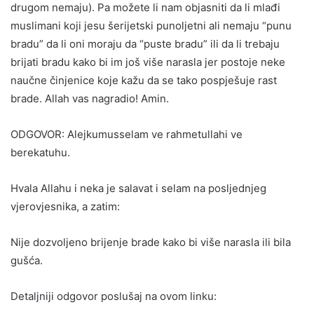
drugom nemaju). Pa možete li nam objasniti da li mlađi
muslimani koji jesu šerijetski punoljetni ali nemaju “punu
bradu” da li oni moraju da “puste bradu” ili da li trebaju
brijati bradu kako bi im još više narasla jer postoje neke
naučne činjenice koje kažu da se tako pospješuje rast
brade. Allah vas nagradio! Amin.
ODGOVOR: Alejkumusselam ve rahmetullahi ve
berekatuhu.
Hvala Allahu i neka je salavat i selam na posljednjeg
vjerovjesnika, a zatim:
Nije dozvoljeno brijenje brade kako bi više narasla ili bila
gušća.
Detaljniji odgovor poslušaj na ovom linku: