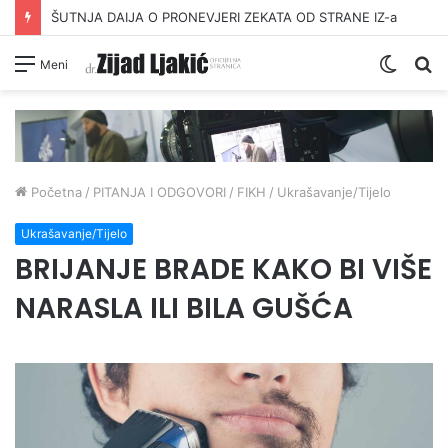
ŠUTNJA DAIJA O PRONEVJERI ZEKATA OD STRANE IZ-a
Switc
Pr
Meni
skin
Početna
/
PITANJA I ODGOVORI
/
FIKH
/
Ukrašavanje/Tijelo
Ukrašavanje/Tijelo
BRIJANJE BRADE KAKO BI VIŠE
NARASLA ILI BILA GUŠĆA