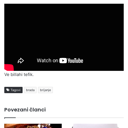
Ve billahi tefik.
Tagovi
brada
brijanje
Povezani članci