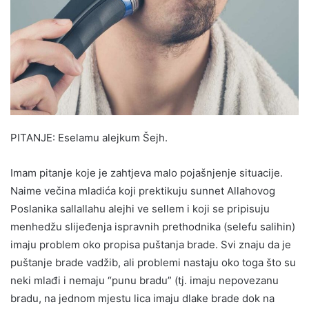
PITANJE: Eselamu alejkum Šejh.
Imam pitanje koje je zahtjeva malo pojašnjenje situacije.
Naime večina mladića koji prektikuju sunnet Allahovog
Poslanika sallallahu alejhi ve sellem i koji se pripisuju
menhedžu slijeđenja ispravnih prethodnika (selefu salihin)
imaju problem oko propisa puštanja brade. Svi znaju da je
puštanje brade vadžib, ali problemi nastaju oko toga što su
neki mlađi i nemaju “punu bradu” (tj. imaju nepovezanu
bradu, na jednom mjestu lica imaju dlake brade dok na