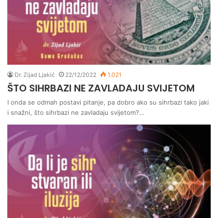
Dr. Zijad Ljakić
22/12/2022
1.021
ŠTO SIHRBAZI NE ZAVLADAJU SVIJETOM
I onda se odmah postavi pitanje, pa dobro ako su sihrbazi tako jaki
i snažni, što sihrbazi ne zavladaju svijetom?…