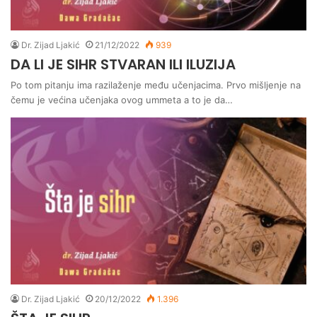
Dr. Zijad Ljakić
21/12/2022
939
DA LI JE SIHR STVARAN ILI ILUZIJA
Po tom pitanju ima razilaženje među učenjacima. Prvo mišljenje na
čemu je većina učenjaka ovog ummeta a to je da…
Dr. Zijad Ljakić
20/12/2022
1.396