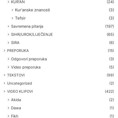
KUR'AN
(24)
Kur'anske znanosti
(3)
Tefsir
(3)
Savremena pitanja
(197)
SIHR/UROK/LIJEČENJE
(65)
SIRA
(6)
PREPORUKA
(15)
Odgovori preporuka
(3)
Video preporuka
(5)
TEKSTOVI
(99)
Uncategorized
(2)
VIDEO KLIPOVI
(422)
Akida
(2)
Dawa
(1)
Fikh
(1)