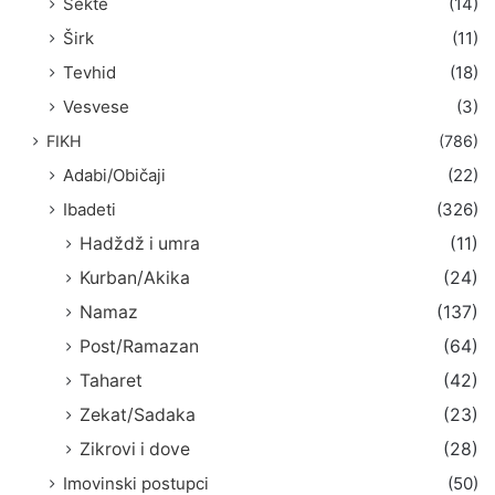
Sekte
(14)
Širk
(11)
Tevhid
(18)
Vesvese
(3)
FIKH
(786)
Adabi/Običaji
(22)
Ibadeti
(326)
Hadždž i umra
(11)
Kurban/Akika
(24)
Namaz
(137)
Post/Ramazan
(64)
Taharet
(42)
Zekat/Sadaka
(23)
Zikrovi i dove
(28)
Imovinski postupci
(50)