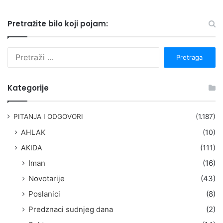
Pretražite bilo koji pojam:
P
r
e
t
Kategorije
r
a
g
PITANJA I ODGOVORI
(1.187)
a
AHLAK
(10)
:
AKIDA
(111)
Iman
(16)
Novotarije
(43)
Poslanici
(8)
Predznaci sudnjeg dana
(2)