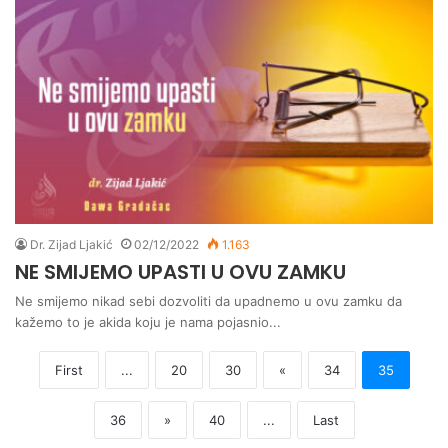
Dr. Zijad Ljakić
02/12/2022
1.163
NE SMIJEMO UPASTI U OVU ZAMKU
Ne smijemo nikad sebi dozvoliti da upadnemo u ovu zamku da
kažemo to je akida koju je nama pojasnio...
First
...
20
30
«
34
35
36
»
40
...
Last