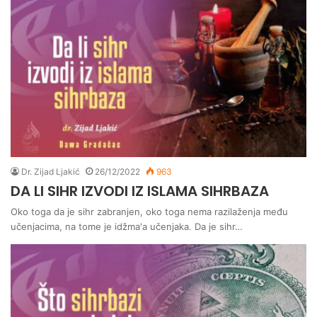
Dr. Zijad Ljakić
26/12/2022
963
DA LI SIHR IZVODI IZ ISLAMA SIHRBAZA
Oko toga da je sihr zabranjen, oko toga nema razilaženja među
učenjacima, na tome je idžma'a učenjaka. Da je sihr…