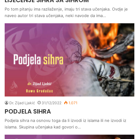
LIJEČENJE SIHRA SA SIHROM
Po tom pitanju ima razilaženje, imaju tri stava učenjaka. Ovdje je
naveo autor tri stava učenjaka, neki navode da ima…
Dr. Zijad Ljakić
31/12/2022
1.071
PODJELA SIHRA
Podjela sihra na osnovu toga da li izvodi iz islama ili ne izvodi iz
islama. Skupina učenjaka kad govori o…