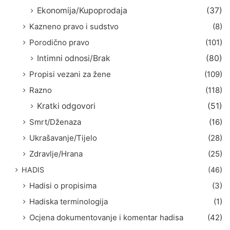
Ekonomija/Kupoprodaja
(37)
Kazneno pravo i sudstvo
(8)
Porodično pravo
(101)
Intimni odnosi/Brak
(80)
Propisi vezani za žene
(109)
Razno
(118)
Kratki odgovori
(51)
Smrt/Dženaza
(16)
Ukrašavanje/Tijelo
(28)
Zdravlje/Hrana
(25)
HADIS
(46)
Hadisi o propisima
(3)
Hadiska terminologija
(1)
Ocjena dokumentovanje i komentar hadisa
(42)