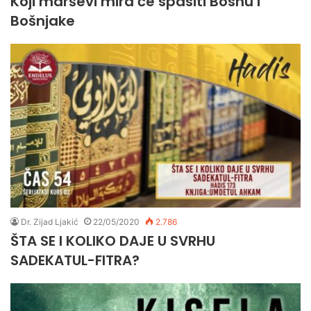
Koji marševi mira će spasiti Bosnu i
Bošnjake
Dr. Zijad Ljakić
22/05/2020
2.786
ŠTA SE I KOLIKO DAJE U SVRHU
SADEKATUL-FITRA?