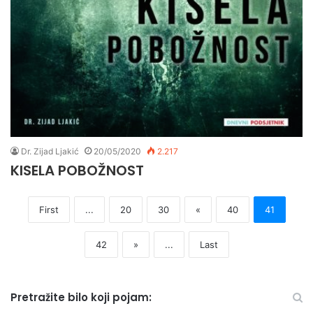
Dr. Zijad Ljakić
20/05/2020
2.217
KISELA POBOŽNOST
First
...
20
30
«
40
41
42
»
...
Last
Pretražite bilo koji pojam: