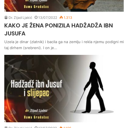
Dr. Zijad Ljakić
13/07/2022
1.313
KAKO JE ŽENA PONIZILA HADŽADŽA IBN
JUSUFA
Uzela je dinar (zlatnik) i bacila ga na zemlju i rekla njemu podigni mi
taj dirhem (srebreni). I on je…