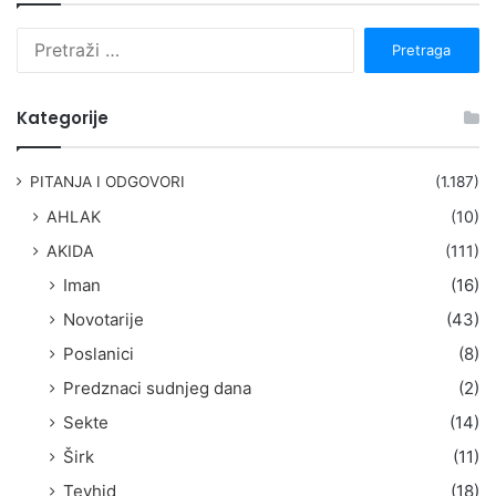
P
r
e
t
Kategorije
r
a
g
PITANJA I ODGOVORI
(1.187)
a
AHLAK
(10)
:
AKIDA
(111)
Iman
(16)
Novotarije
(43)
Poslanici
(8)
Predznaci sudnjeg dana
(2)
Sekte
(14)
Širk
(11)
Tevhid
(18)