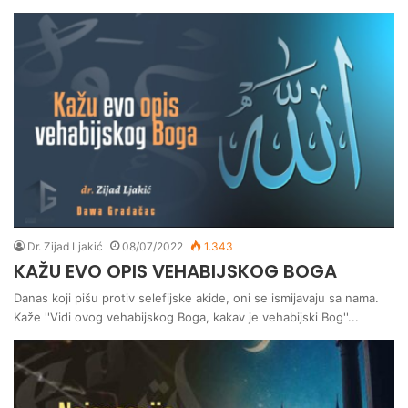
Dr. Zijad Ljakić
08/07/2022
1.343
KAŽU EVO OPIS VEHABIJSKOG BOGA
Danas koji pišu protiv selefijske akide, oni se ismijavaju sa nama.
Kaže ''Vidi ovog vehabijskog Boga, kakav je vehabijski Bog''...