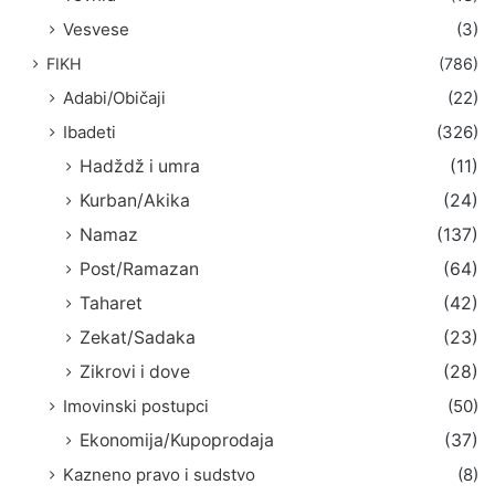
Vesvese
(3)
FIKH
(786)
Adabi/Običaji
(22)
Ibadeti
(326)
Hadždž i umra
(11)
Kurban/Akika
(24)
Namaz
(137)
Post/Ramazan
(64)
Taharet
(42)
Zekat/Sadaka
(23)
Zikrovi i dove
(28)
Imovinski postupci
(50)
Ekonomija/Kupoprodaja
(37)
Kazneno pravo i sudstvo
(8)