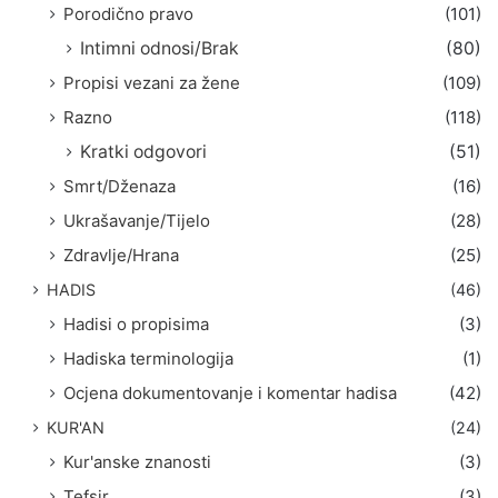
Porodično pravo
(101)
Intimni odnosi/Brak
(80)
Propisi vezani za žene
(109)
Razno
(118)
Kratki odgovori
(51)
Smrt/Dženaza
(16)
Ukrašavanje/Tijelo
(28)
Zdravlje/Hrana
(25)
HADIS
(46)
Hadisi o propisima
(3)
Hadiska terminologija
(1)
Ocjena dokumentovanje i komentar hadisa
(42)
KUR'AN
(24)
Kur'anske znanosti
(3)
Tefsir
(3)