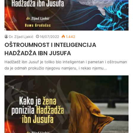
Dr. Zijad Ljakić
16/07/2022
1.442
OŠTROUMNOST I INTELIGENCIJA
HADŽADŽA IBN JUSUFA
Hadžadž ibn Jusuf je toliko bio inteligentan i pametan i oštrouman
da je odmah prokužio njegovu namjeru, i rekao njemu...