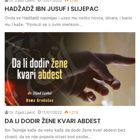
Dr. Zijad Ljakić
12/07/2022
1.196
HADŽADŽ IBN JUSUF I SLIJEPAC
Onda se Hadžadž nasmijao i uzeo mu nešto novca, dinara, i bacio
mu i kaže: "Pomozi se s ovim imetkom…
Dr. Zijad Ljakić
11/07/2022
1.219
DA LI DODIR ŽENE KVARI ABDEST
Ibn Tejmijje kaže da neko kaže da dodir žene kvari abdest bez
strasti, da se nije pojavila strast kod osobe…