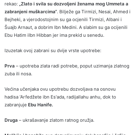
rekao:
„Zlato i svila su dozvoljeni ženama mog Ummeta a
zabranjeni muškarcima“
. Bilježe ga Tirmizi, Nesai, Ahmed i
Bejheki, a vjerodostojnim su ga ocjenili Tirmizi, Albani i
Šuajb Arnaut, a dobrim Ibn Medini. A slabim su ga ocijenili
Ebu Hatim iIbn Hibban jer ima prekid u senedu.
Izuzetak ovoj zabrani su dvije vrste upotrebe:
Prva
– upotreba zlata radi potrebe, poput uzimanja zlatnog
zuba ili nosa.
Većina učenjaka ovu upotrebu dozvoljava na osnovu
hadisa ‘Arfedžete ibn Es'ada, radijallahu anhu, dok to
zabranjuje
Ebu Hanife.
Druga
– ukrašavanje zlatom ratnog oružja.