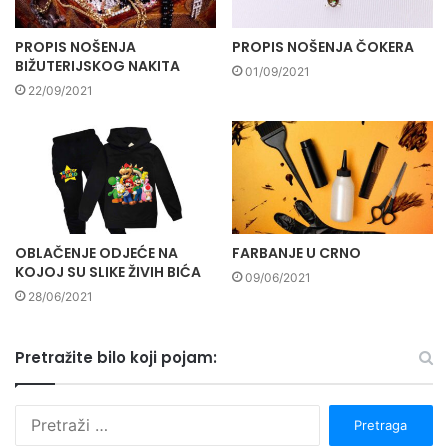
PROPIS NOŠENJA
PROPIS NOŠENJA ČOKERA
BIŽUTERIJSKOG NAKITA
01/09/2021
22/09/2021
OBLAČENJE ODJEĆE NA
FARBANJE U CRNO
KOJOJ SU SLIKE ŽIVIH BIĆA
09/06/2021
28/06/2021
Pretražite bilo koji pojam:
P
r