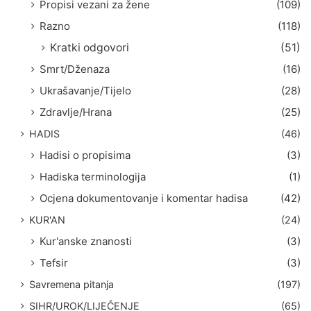
Propisi vezani za žene
(109)
Razno
(118)
Kratki odgovori
(51)
Smrt/Dženaza
(16)
Ukrašavanje/Tijelo
(28)
Zdravlje/Hrana
(25)
HADIS
(46)
Hadisi o propisima
(3)
Hadiska terminologija
(1)
Ocjena dokumentovanje i komentar hadisa
(42)
KUR'AN
(24)
Kur'anske znanosti
(3)
Tefsir
(3)
Savremena pitanja
(197)
SIHR/UROK/LIJEČENJE
(65)