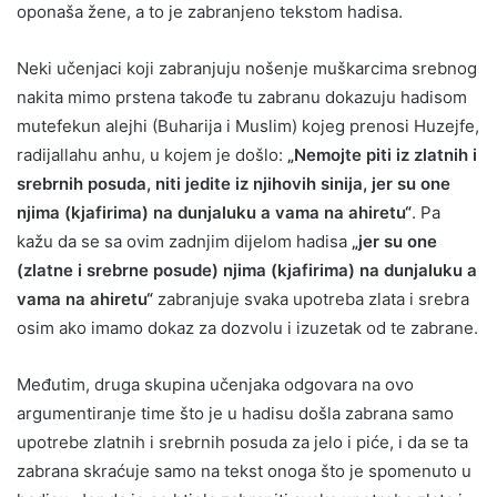
oponaša žene, a to je zabranjeno tekstom hadisa.
Neki učenjaci koji zabranjuju nošenje muškarcima srebnog
nakita mimo prstena takođe tu zabranu dokazuju hadisom
mutefekun alejhi (Buharija i Muslim) kojeg prenosi Huzejfe,
radijallahu anhu, u kojem je došlo:
„Nemojte piti iz zlatnih i
srebrnih posuda, niti jedite iz njihovih sinija, jer su one
njima (kjafirima) na dunjaluku a vama na ahiretu“
. Pa
kažu da se sa ovim zadnjim dijelom hadisa
„jer su one
(zlatne i srebrne posude) njima (kjafirima) na dunjaluku a
vama na ahiretu“
zabranjuje svaka upotreba zlata i srebra
osim ako imamo dokaz za dozvolu i izuzetak od te zabrane.
Međutim, druga skupina učenjaka odgovara na ovo
argumentiranje time što je u hadisu došla zabrana samo
upotrebe zlatnih i srebrnih posuda za jelo i piće, i da se ta
zabrana skraćuje samo na tekst onoga što je spomenuto u