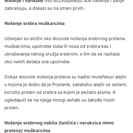
Malikije i hanabile
ovo dozvoljavanju dok hanefije i šafije
zabranjuju, a dokazi su na strani prvih.
Nošenje srebra muškarcima
Učenjaci su složni oko dozvole nošenja srebrnog prstena
muškarcima, upotrebe zuba ili nosa od srebra kao i
ukrašavanja ratnog oružja srebrom, s tim da se razilaze
oko nekih detalja ove upotrebe.
Dokaz dozvole nošenja prstena su hadisi mutefekun alejhi
u kojima je došlo da je Poslanik, sallallahu alejhi ve sellem,
koristio prsten od srebra sa kojim je pečatio pisma. A
ugledajući se na njega mnogi ashabi su takođe nosili
prsten.
Nošenje srebrnog nakita (lančića i narukvica mimo
prstena) muškarcima