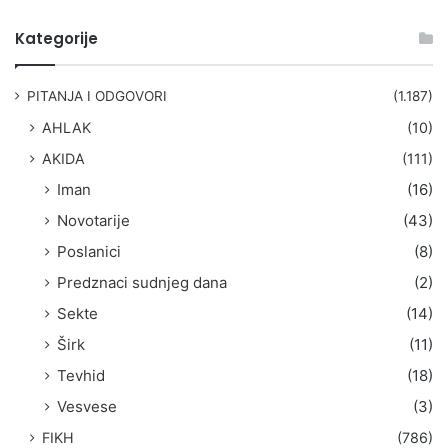
e
t
Kategorije
r
a
g
PITANJA I ODGOVORI
(1.187)
a
AHLAK
(10)
:
AKIDA
(111)
Iman
(16)
Novotarije
(43)
Poslanici
(8)
Predznaci sudnjeg dana
(2)
Sekte
(14)
Širk
(11)
Tevhid
(18)
Vesvese
(3)
FIKH
(786)