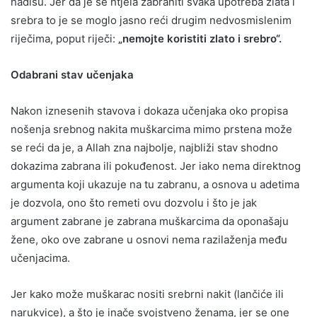
hadisu. Jer da je se htjela zabraniti svaka upotreba zlata i
srebra to je se moglo jasno reći drugim nedvosmislenim
riječima, poput riječi:
„nemojte koristiti zlato i srebro“.
Odabrani stav učenjaka
Nakon iznesenih stavova i dokaza učenjaka oko propisa
nošenja srebnog nakita muškarcima mimo prstena može
se reći da je, a Allah zna najbolje, najbliži stav shodno
dokazima zabrana ili pokuđenost. Jer iako nema direktnog
argumenta koji ukazuje na tu zabranu, a osnova u adetima
je dozvola, ono što remeti ovu dozvolu i što je jak
argument zabrane je zabrana muškarcima da oponašaju
žene, oko ove zabrane u osnovi nema razilaženja među
učenjacima.
Jer kako može muškarac nositi srebrni nakit (lančiće ili
narukvice), a što je inače svojstveno ženama, jer se one