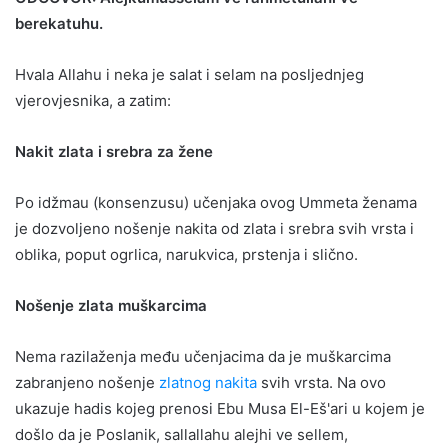
berekatuhu.
Hvala Allahu i neka je salat i selam na posljednjeg
vjerovjesnika, a zatim:
Nakit zlata i srebra za žene
Po idžmau (konsenzusu) učenjaka ovog Ummeta ženama
je dozvoljeno nošenje nakita od zlata i srebra svih vrsta i
oblika, poput ogrlica, narukvica, prstenja i slično.
Nošenje zlata muškarcima
Nema razilaženja među učenjacima da je muškarcima
zabranjeno nošenje
zlatnog nakita
svih vrsta. Na ovo
ukazuje hadis kojeg prenosi Ebu Musa El-Eš'ari u kojem je
došlo da je Poslanik, sallallahu alejhi ve sellem,