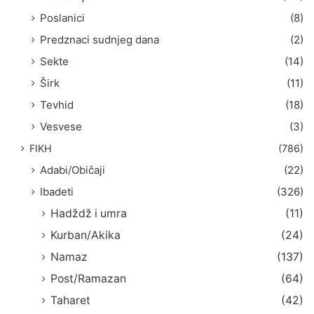
Poslanici
(8)
Predznaci sudnjeg dana
(2)
Sekte
(14)
Širk
(11)
Tevhid
(18)
Vesvese
(3)
FIKH
(786)
Adabi/Običaji
(22)
Ibadeti
(326)
Hadždž i umra
(11)
Kurban/Akika
(24)
Namaz
(137)
Post/Ramazan
(64)
Taharet
(42)