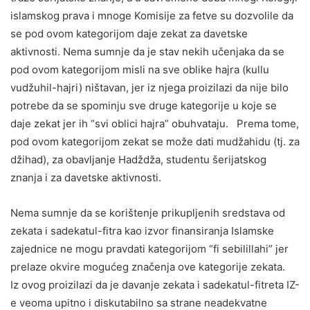
islamskog prava i mnoge Komisije za fetve su dozvolile da
se pod ovom kategorijom daje zekat za davetske
aktivnosti. Nema sumnje da je stav nekih učenjaka da se
pod ovom kategorijom misli na sve oblike hajra (kullu
vudžuhil-hajri) ništavan, jer iz njega proizilazi da nije bilo
potrebe da se spominju sve druge kategorije u koje se
daje zekat jer ih “svi oblici hajra” obuhvataju. Prema tome,
pod ovom kategorijom zekat se može dati mudžahidu (tj. za
džihad), za obavljanje Hadždža, studentu šerijatskog
znanja i za davetske aktivnosti.
Nema sumnje da se korištenje prikupljenih sredstava od
zekata i sadekatul-fitra kao izvor finansiranja Islamske
zajednice ne mogu pravdati kategorijom “fi sebilillahi” jer
prelaze okvire mogućeg značenja ove kategorije zekata.
Iz ovog proizilazi da je davanje zekata i sadekatul-fitreta IZ-
e veoma upitno i diskutabilno sa strane neadekvatne