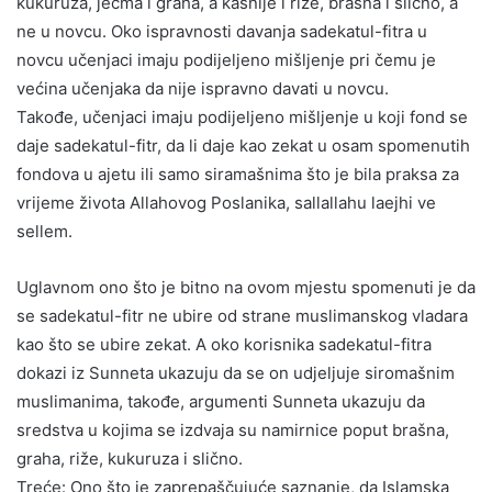
kukuruza, ječma i graha, a kasnije i riže, brašna i slično, a
ne u novcu. Oko ispravnosti davanja sadekatul-fitra u
novcu učenjaci imaju podijeljeno mišljenje pri čemu je
većina učenjaka da nije ispravno davati u novcu.
Takođe, učenjaci imaju podijeljeno mišljenje u koji fond se
daje sadekatul-fitr, da li daje kao zekat u osam spomenutih
fondova u ajetu ili samo siramašnima što je bila praksa za
vrijeme života Allahovog Poslanika, sallallahu laejhi ve
sellem.
Uglavnom ono što je bitno na ovom mjestu spomenuti je da
se sadekatul-fitr ne ubire od strane muslimanskog vladara
kao što se ubire zekat. A oko korisnika sadekatul-fitra
dokazi iz Sunneta ukazuju da se on udjeljuje siromašnim
muslimanima, takođe, argumenti Sunneta ukazuju da
sredstva u kojima se izdvaja su namirnice poput brašna,
graha, riže, kukuruza i slično.
Treće: Ono što je zaprepaščujuće saznanje, da Islamska