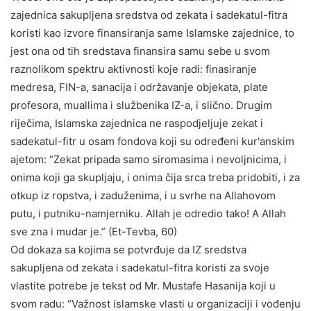
zajednica sakupljena sredstva od zekata i sadekatul-fitra
koristi kao izvore finansiranja same Islamske zajednice, to
jest ona od tih sredstava finansira samu sebe u svom
raznolikom spektru aktivnosti koje radi: finasiranje
medresa, FIN-a, sanacija i održavanje objekata, plate
profesora, muallima i službenika IZ-a, i slično. Drugim
riječima, Islamska zajednica ne raspodjeljuje zekat i
sadekatul-fitr u osam fondova koji su određeni kur'anskim
ajetom: “Zekat pripada samo siromasima i nevoljnicima, i
onima koji ga skupljaju, i onima čija srca treba pridobiti, i za
otkup iz ropstva, i zaduženima, i u svrhe na Allahovom
putu, i putniku-namjerniku. Allah je odredio tako! A Allah
sve zna i mudar je.” (Et-Tevba, 60)
Od dokaza sa kojima se potvrđuje da IZ sredstva
sakupljena od zekata i sadekatul-fitra koristi za svoje
vlastite potrebe je tekst od Mr. Mustafe Hasanija koji u
svom radu: “Važnost islamske vlasti u organizaciji i vođenju