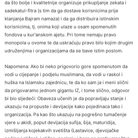
da što bolje i kvalitetnije organizuje prikupljanje zekata i
sadekatul-fitra (s tim da ga dostave korisnicima prije
klanjanja Bajram namaza) i da ga distribuira istinskim
korisnicima, tj. onima koji ulaze u osam spomenutih
fondova u kur'anskom ajetu. Pri tome nemaju pravo
monopola u ovome te da uskraćuju pravo bilo kojim drugim
udruženjima i organizacijama da se bave istim poslom.
Napomena: Ako bi neko prigovorio gore spomenutom da
vodi u cijepanje i podjelu muslimana, da vodi u raskol i
huška na Islamsku zajednicu, te da ko sam ja i meni slični
da prigovaramo jednom gigantu IZ, i tome slično, odgovor
bi bio sljedeći: Obaveza učenih je da popravljaju stanje i
ukazuju na propuste i devijacije kako pojedinaca tako i
organizacija. Pa kao što ukazuju na pogrešno tumačenje
vjere u akidi, poput devijacija sufija, šija, maturidija,
izmišljanja kojekakvih svetišta (Lastavice, djevojačke