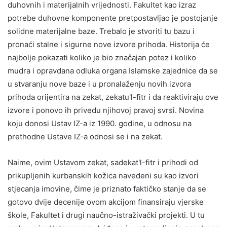
duhovnih i materijalnih vrijednosti. Fakultet kao izraz
potrebe duhovne komponente pretpostavljao je postojanje
solidne materijalne baze. Trebalo je stvoriti tu bazu i
pronaći stalne i sigurne nove izvore prihoda. Historija će
najbolje pokazati koliko je bio značajan potez i koliko
mudra i opravdana odluka organa Islamske zajednice da se
u stvaranju nove baze i u pronalaženju novih izvora
prihoda orijentira na zekat, zekatu'l-fitr i da reaktiviraju ove
izvore i ponovo ih privedu njihovoj pravoj svrsi. Novina
koju donosi Ustav IZ-a iz 1990. godine, u odnosu na
prethodne Ustave IZ-a odnosi se i na zekat.
Naime, ovim Ustavom zekat, sadekat'l-fitr i prihodi od
prikupljenih kurbanskih kožica navedeni su kao izvori
stjecanja imovine, čime je priznato faktičko stanje da se
gotovo dvije decenije ovom akcijom finansiraju vjerske
škole, Fakultet i drugi naučno-istraživački projekti. U tu