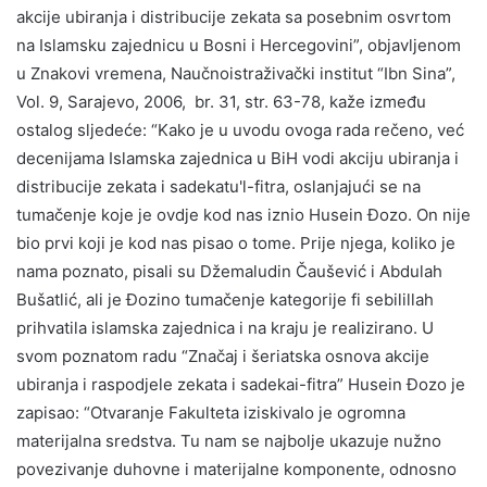
akcije ubiranja i distribucije zekata sa posebnim osvrtom
na Islamsku zajednicu u Bosni i Hercegovini”, objavljenom
u Znakovi vremena, Naučnoistraživački institut “Ibn Sina”,
Vol. 9, Sarajevo, 2006, br. 31, str. 63-78, kaže između
ostalog sljedeće: “Kako je u uvodu ovoga rada rečeno, već
decenijama Islamska zajednica u BiH vodi akciju ubiranja i
distribucije zekata i sadekatu'l-fitra, oslanjajući se na
tumačenje koje je ovdje kod nas iznio Husein Đozo. On nije
bio prvi koji je kod nas pisao o tome. Prije njega, koliko je
nama poznato, pisali su Džemaludin Čaušević i Abdulah
Bušatlić, ali je Đozino tumačenje kategorije fi sebilillah
prihvatila islamska zajednica i na kraju je realizirano. U
svom poznatom radu “Značaj i šeriatska osnova akcije
ubiranja i raspodjele zekata i sadekai-fitra” Husein Đozo je
zapisao: “Otvaranje Fakulteta iziskivalo je ogromna
materijalna sredstva. Tu nam se najbolje ukazuje nužno
povezivanje duhovne i materijalne komponente, odnosno