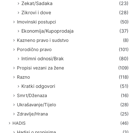
Zekat/Sadaka
(23)
Zikrovi i dove
(28)
Imovinski postupci
(50)
Ekonomija/Kupoprodaja
(37)
Kazneno pravo i sudstvo
(8)
Porodično pravo
(101)
Intimni odnosi/Brak
(80)
Propisi vezani za žene
(109)
Razno
(118)
Kratki odgovori
(51)
Smrt/Dženaza
(16)
Ukrašavanje/Tijelo
(28)
Zdravlje/Hrana
(25)
HADIS
(46)
Hadisi o propisima
(3)