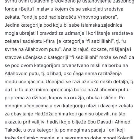
svrhu ovim Ustavom predviđeno je ustanovljenje zasebnog
fonda «Bejtu'l-mala« u kojem će se sakupljati sredstva
zekata. Fond je pod nadležnošću Vrhovnog sabora”.
Jedina kategorija pod koju bi sebe Islamska zajednica
mogla ubrajati i pravdati za uzimanje i korištenje sredstava
zekata i sadekatul-fitra je kategorija “fi sebilillahi”, tj. “u
svrhe na Allahovom putu”. Analizirajući dokaze, mišljenja i
stavove učenjaka o kategoriji “fi sebilillahi” može se reći da
se pod ovom kategorijom prvenstveno misli na borbu na
Allahovom putu, tj. džihad, oko ćega nema razilaženja
među učenjacima. Učenjaci se razilaze oko nekih detalja, tj.
da li u to ulazi mimo opremanja borca na Allahovom putu i
priprema za džihad, kupovina oružja, obuka i slično. Po
mnogim učenjacima u ovu kategoriju ulazi i davanje zekata
za obavljanje Hadždža onima koji ga nisu obavili, na što
ukazuju prihvatljivi hadisi koje bilježe Ebu Davud i Ahmed.
Takođe, u ovu kategoriju po mnogima spadaju i oni koji
traže šerijatsko znanje, a u savremeno doba mnogi Kolegiji