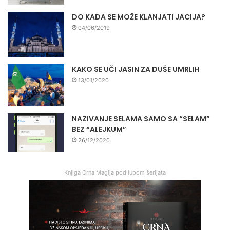
DO KADA SE MOŽE KLANJATI JACIJA?
04/06/2019
KAKO SE UČI JASIN ZA DUŠE UMRLIH
13/01/2020
NAZIVANJE SELAMA SAMO SA “SELAM”
BEZ “ALEJKUM”
26/12/2020
Knjiga Crna Magija pod lupom šerijata