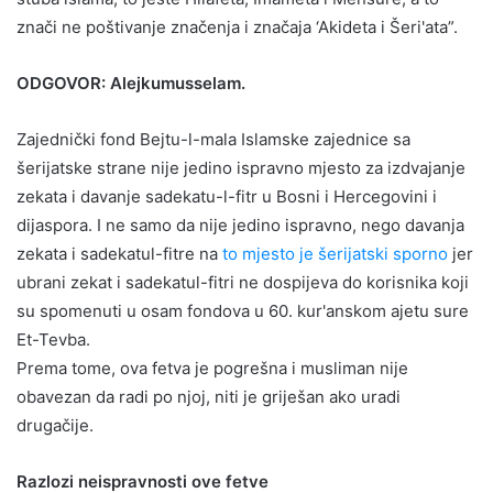
znači ne poštivanje značenja i značaja ‘Akideta i Šeri'ata”.
ODGOVOR: Alejkumusselam.
Zajednički fond Bejtu-l-mala Islamske zajednice sa
šerijatske strane nije jedino ispravno mjesto za izdvajanje
zekata i davanje sadekatu-l-fitr u Bosni i Hercegovini i
dijaspora. I ne samo da nije jedino ispravno, nego davanja
zekata i sadekatul-fitre na
to mjesto je šerijatski sporno
jer
ubrani zekat i sadekatul-fitri ne dospijeva do korisnika koji
su spomenuti u osam fondova u 60. kur'anskom ajetu sure
Et-Tevba.
Prema tome, ova fetva je pogrešna i musliman nije
obavezan da radi po njoj, niti je griješan ako uradi
drugačije.
Razlozi neispravnosti ove fetve