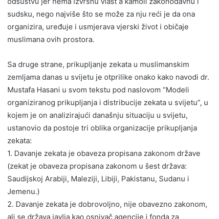
odsustvu jer nema izvršnu vlast a kamoli zakonodavnu i
sudsku, nego najviše što se može za nju reći je da ona
organizira, uređuje i usmjerava vjerski život i običaje
muslimana ovih prostora.
Sa druge strane, prikupljanje zekata u muslimanskim
zemljama danas u svijetu je otprilike onako kako navodi dr.
Mustafa Hasani u svom tekstu pod naslovom “Modeli
organiziranog prikupljanja i distribucije zekata u svijetu”, u
kojem je on analizirajući današnju situaciju u svijetu,
ustanovio da postoje tri oblika organizacije prikupljanja
zekata:
1. Davanje zekata je obaveza propisana zakonom države
(zekat je obaveza propisana zakonom u šest država:
Saudijskoj Arabiji, Maleziji, Libiji, Pakistanu, Sudanu i
Jemenu.)
2. Davanje zekata je dobrovoljno, nije obavezno zakonom,
ali se država javlja kao osnivač agencije i fonda za