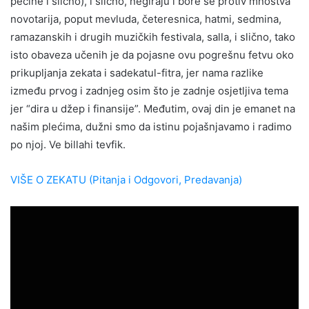
pećine i slično), i slično, negiraju i bore se protiv mnoštva
novotarija, poput mevluda, četeresnica, hatmi, sedmina,
ramazanskih i drugih muzičkih festivala, salla, i slično, tako
isto obaveza učenih je da pojasne ovu pogrešnu fetvu oko
prikupljanja zekata i sadekatul-fitra, jer nama razlike
između prvog i zadnjeg osim što je zadnje osjetljiva tema
jer “dira u džep i finansije”. Međutim, ovaj din je emanet na
našim plećima, dužni smo da istinu pojašnjavamo i radimo
po njoj. Ve billahi tevfik.
VIŠE O ZEKATU (Pitanja i Odgovori, Predavanja)