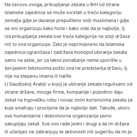
Na osnovu ovoga, prikupljanje zekata u BiH od strane
Islamske zajednice se može svrstati u treću kategoriju
zemalja gdje je davanje prepušteno volji muslimana i gdje
se oni organizuju kako hoće i kako vide da je najbolje, tj.
iza prikupljanja zekata ove treće kategorije ne stoji država
niti to ona organizuje. Zato je neprimjereno da Islamska
zajednica ograničava i zadržava monopol ubiranja zekata
samo na sebe, jer za takvo ponašanje nema uporište u
šerijaskim tekstovima pošto ona ne predstavlja državu, tj.
nije na stepenu imama ili halife.
U Saudijskoj Arabiji u kojoj je ubiranje zekata regulisano od
strane države, mnoge firme, kompanije i pojedinci daju
zekat na trgovačku robu i novac onim korisnicima zekata za
koje smatraju i procijene da je najbolje dati. Takođe, skoro
sve humanitarne i dobrotvorne organizacije javno
sakupljaju zekat. Sve ovo rade jedni i drugi a da im država
ili učenjaci ne zabranjuju te aktivnosti niti sugerišu da im je