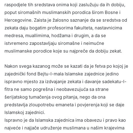
raspodjele tih sredstava onima koji zaslužuju da ih dobiju,
poput siromašnih muslimanskih porodica širom Bosne i
Hercegovine. Zaista je žalosno saznanje da se sredstva od
zekata daju bogatim profesorima fakulteta, nastavnicima
medresa, muallimima, hodžama i drugim, a da se
istvremeno zapostavljaju siromašne i neimućne
muslimanske porodice koje su najpreče da dobiju zekat.
Nakon svega kazanog može se kazati da je fetva po kojoj je
zajednički fond Bejtu-l-mala Islamske zajednice jedino
ispravno mjesto za izdvajanje zekata i davanje sadekatu-l-
fitra ne samo pogrešna i neobavezujuća sa strane
šerijatskog tumačenja ovog pitanja, nego da ona
predstavlja zloupotrebu emaneta i povjerenja koji se daje
Islamskoj zajednici.
Ispravno je da Islamska zajednica ima obavezu i pravo kao
najveće i najjače udruženje muslimana u našim krajevima