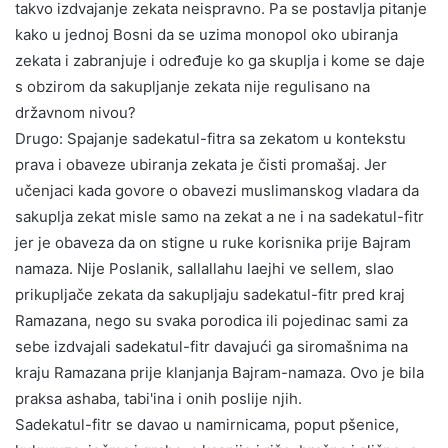
takvo izdvajanje zekata neispravno. Pa se postavlja pitanje
kako u jednoj Bosni da se uzima monopol oko ubiranja
zekata i zabranjuje i određuje ko ga skuplja i kome se daje
s obzirom da sakupljanje zekata nije regulisano na
državnom nivou?
Drugo: Spajanje sadekatul-fitra sa zekatom u kontekstu
prava i obaveze ubiranja zekata je čisti promašaj. Jer
učenjaci kada govore o obavezi muslimanskog vladara da
sakuplja zekat misle samo na zekat a ne i na sadekatul-fitr
jer je obaveza da on stigne u ruke korisnika prije Bajram
namaza. Nije Poslanik, sallallahu laejhi ve sellem, slao
prikupljače zekata da sakupljaju sadekatul-fitr pred kraj
Ramazana, nego su svaka porodica ili pojedinac sami za
sebe izdvajali sadekatul-fitr davajući ga siromašnima na
kraju Ramazana prije klanjanja Bajram-namaza. Ovo je bila
praksa ashaba, tabi'ina i onih poslije njih.
Sadekatul-fitr se davao u namirnicama, poput pšenice,