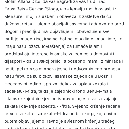
Molim Allaha Dz.s. da vas nagradi za vas trud i rad!
Fetva Reisa Cerića: “Stoga, a na temelju mojih ovlasti iz
Menšure i mojih službenih obaveza iz zakletve da ću
dužnost reisu-l-uleme obavljati savjesno i odgovorno pred
Bogom i pred ljudima, objavljujem i obavezujem sve
muftije, muderrise, imame, hatibe, muallime i muallime, koji
imaju našu idžazu (ovlaštenje) da tumače islam i
predstavljaju interese Islamske zajednice u domovini i
dijaspori – da u svakoj prilici, a posebno imami iz mihraba i
hatibi petkom sa minbera jasno i nedvosmisleno prenesu
našu fetvu da su blokovi Islamske zajednice u Bosni i
Hecegovini jedino ispravni dokaz za uplatu zekata i
sadekatu-l-fitra, te da je zajednički fond Bejtu-l-mala
Islamske zajednice jedino ispravno mjesto za izdvajanje
zekata i davanje sadekatu-l-fitra. Svjesno kršenje rečene
fetve o zekatu i sadekatu-l-fitra od bilo koga, koju ovim
putem objavljujemo, ravno je svjesnom kršenju trećeg
stuba islama, to jeste Hilafeta, Imameta i Menšure, a to