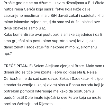
Prošle godine se na džummi u svim džamijama u BiH čitala
hutba reisa Cerića koja sadrži fetvu koja kaže da je
zabranjeno muslimanima u BiH davati zekat i sadekatul-fitr
mimo Islamske zajednice, tj.da smo svi dužni plaćati ove
dvije obaveze samo u IZ.
Kako komentirate ovaj postupak Islamske zajednice i da li
smo griješni ako postupimo suprotno ovoj fetvi, tj.ako
damo zekat i sadekatul-fitr nekome mimo IZ, siromahu
npr.?
TREĆE PITANJE:
Selam Alejkum cjenjeni Brate. Malo sam u
dilemi što se tiče ove izdate Fetve od Rijaseta tj. Reisa
Cerića.Naime do sad sam davao Zekat i Sadekatu-l-fitr(po
standardu zemlje u kojoj zivim) slao u Bosnu narodu koji je
potreban pomoci! Interesuje me kako da postupam u
budućnosti! Dole imate isječak iz ove Fetve koja se može
naći na Websajtu od Rijaseta!