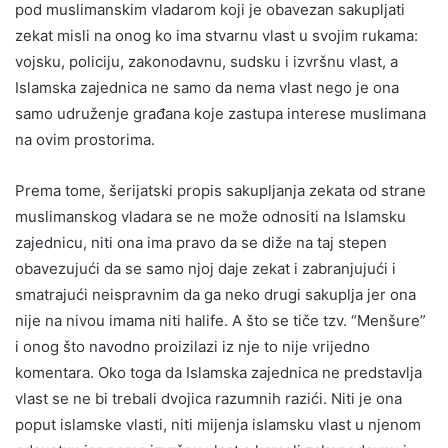
pod muslimanskim vladarom koji je obavezan sakupljati
zekat misli na onog ko ima stvarnu vlast u svojim rukama:
vojsku, policiju, zakonodavnu, sudsku i izvršnu vlast, a
Islamska zajednica ne samo da nema vlast nego je ona
samo udruženje građana koje zastupa interese muslimana
na ovim prostorima.
Prema tome, šerijatski propis sakupljanja zekata od strane
muslimanskog vladara se ne može odnositi na Islamsku
zajednicu, niti ona ima pravo da se diže na taj stepen
obavezujući da se samo njoj daje zekat i zabranjujući i
smatrajući neispravnim da ga neko drugi sakuplja jer ona
nije na nivou imama niti halife. A što se tiče tzv. “Menšure”
i onog što navodno proizilazi iz nje to nije vrijedno
komentara. Oko toga da Islamska zajednica ne predstavlja
vlast se ne bi trebali dvojica razumnih razići. Niti je ona
poput islamske vlasti, niti mijenja islamsku vlast u njenom