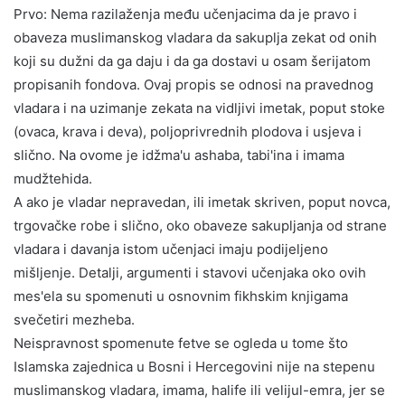
Prvo: Nema razilaženja među učenjacima da je pravo i
obaveza muslimanskog vladara da sakuplja zekat od onih
koji su dužni da ga daju i da ga dostavi u osam šerijatom
propisanih fondova. Ovaj propis se odnosi na pravednog
vladara i na uzimanje zekata na vidljivi imetak, poput stoke
(ovaca, krava i deva), poljoprivrednih plodova i usjeva i
slično. Na ovome je idžma'u ashaba, tabi'ina i imama
mudžtehida.
A ako je vladar nepravedan, ili imetak skriven, poput novca,
trgovačke robe i slično, oko obaveze sakupljanja od strane
vladara i davanja istom učenjaci imaju podijeljeno
mišljenje. Detalji, argumenti i stavovi učenjaka oko ovih
mes'ela su spomenuti u osnovnim fikhskim knjigama
svečetiri mezheba.
Neispravnost spomenute fetve se ogleda u tome što
Islamska zajednica u Bosni i Hercegovini nije na stepenu
muslimanskog vladara, imama, halife ili velijul-emra, jer se