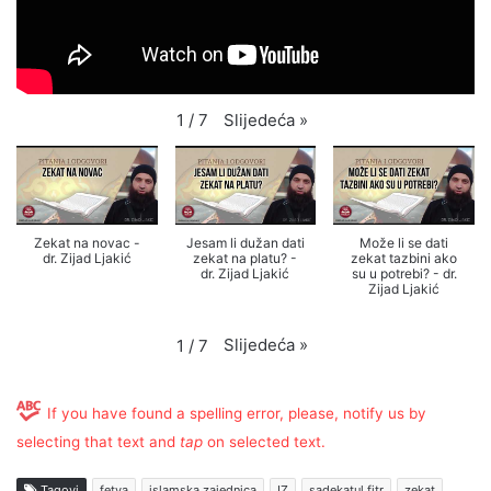
Slijedeća
»
1
/
7
Zekat na novac -
Jesam li dužan dati
Može li se dati
dr. Zijad Ljakić
zekat na platu? -
zekat tazbini ako
dr. Zijad Ljakić
su u potrebi? - dr.
Zijad Ljakić
Slijedeća
»
1
/
7
If you have found a spelling error, please, notify us by
selecting that text and
tap
on selected text.
Tagovi
fetva
islamska zajednica
IZ
sadekatul fitr
zekat