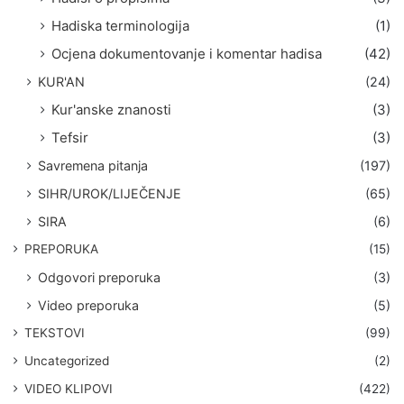
Hadiska terminologija
(1)
Ocjena dokumentovanje i komentar hadisa
(42)
KUR'AN
(24)
Kur'anske znanosti
(3)
Tefsir
(3)
Savremena pitanja
(197)
SIHR/UROK/LIJEČENJE
(65)
SIRA
(6)
PREPORUKA
(15)
Odgovori preporuka
(3)
Video preporuka
(5)
TEKSTOVI
(99)
Uncategorized
(2)
VIDEO KLIPOVI
(422)