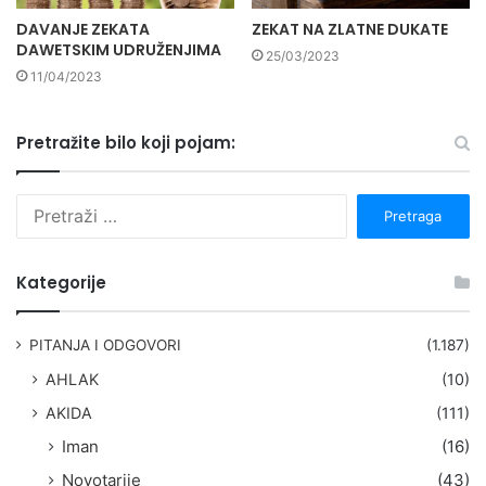
DAVANJE ZEKATA
ZEKAT NA ZLATNE DUKATE
DAWETSKIM UDRUŽENJIMA
25/03/2023
11/04/2023
Pretražite bilo koji pojam:
P
r
e
t
Kategorije
r
a
g
PITANJA I ODGOVORI
(1.187)
a
AHLAK
(10)
:
AKIDA
(111)
Iman
(16)
Novotarije
(43)