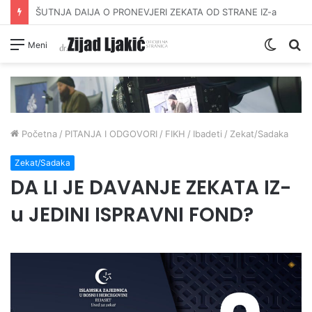
DAVANJE ZEKATA OFRLJE
Switc
Pr
Meni
skin
Početna
/
PITANJA I ODGOVORI
/
FIKH
/
Ibadeti
/
Zekat/Sadaka
Zekat/Sadaka
DA LI JE DAVANJE ZEKATA IZ-
u JEDINI ISPRAVNI FOND?